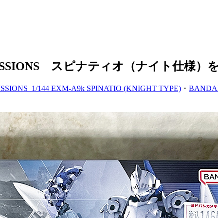
NUTES MISSIONS スピナティオ（ナイト仕
SSIONS_1/144 EXM-A9k SPINATIO (KNIGHT TYPE)
・
BANDAI