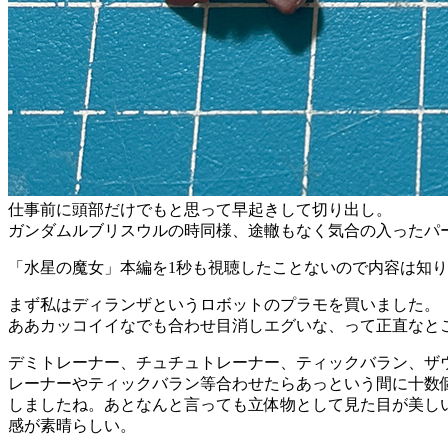
仕事前に頭部だけでもと思って早起きして切り出し。
ガンダムルブリスウルの時同様、途轍もなく気合の入ったパ
「水星の魔女」本編を1秒も視聴したことないので内容は知りま
まず私はディランザというロボットのプラモを買いました。
ああカッコイイなでも合わせ目消しエグいな、って正直なと
デミトレーナー、チュチュトレーナー、ティックバラン、ザ
レーナーやティックバラン等合わせたらあっという間に十数
しましたね。あとなんと言っても立体物として見た目が美し
感が素晴らしい。