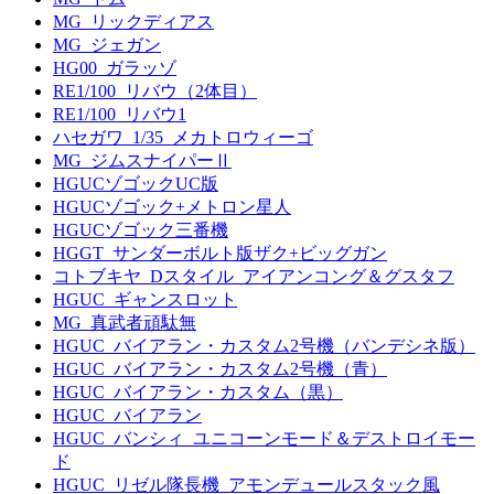
MG_リックディアス
MG_ジェガン
HG00_ガラッゾ
RE1/100_リバウ（2体目）
RE1/100_リバウ1
ハセガワ_1/35_メカトロウィーゴ
MG_ジムスナイパーⅡ
HGUCゾゴックUC版
HGUCゾゴック+メトロン星人
HGUCゾゴック三番機
HGGT_サンダーボルト版ザク+ビッグガン
コトブキヤ_Dスタイル_アイアンコング＆グスタフ
HGUC_ギャンスロット
MG_真武者頑駄無
HGUC_バイアラン・カスタム2号機（バンデシネ版）
HGUC_バイアラン・カスタム2号機（青）
HGUC_バイアラン・カスタム（黒）
HGUC_バイアラン
HGUC_バンシィ_ユニコーンモード＆デストロイモー
ド
HGUC_リゼル隊長機_アモンデュールスタック風