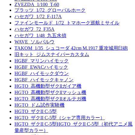
ZVEZDA_1/100_T-60
プラッツ_1/72_グローバルホーク
ハセガワ_1/72_F-117A
ファインモールド_1/72_トマホーク巡航ミサイル
ハセガワ_72_F35A
ハセガワ_1/48_九五水偵
WAVE_ソルバルウ
TAKOM_1/35_シュコーダ 42cm M.1917 重攻城用臼砲
旧キット_ジムスナイパーカスタム
HGBF_マリンハイモック
HGBF_EWACハイモック
HGBF_ハイモックダウン
HGBF_ハイモックキャノン
HGTO_高機動型ザクllガイア機
HGTO_高機動型ザクllマッシュ機
HGTO_高機動型ザクllオルテガ機
HGTO_ドム試作実験機
HGTO_ザクII C-5型
HGTO_ザクII C-5型（シャア専用カラー）
HGTO_ザクII C-5型HGTO_ザクII C-5型（初代アニメ風
量産型カラー）