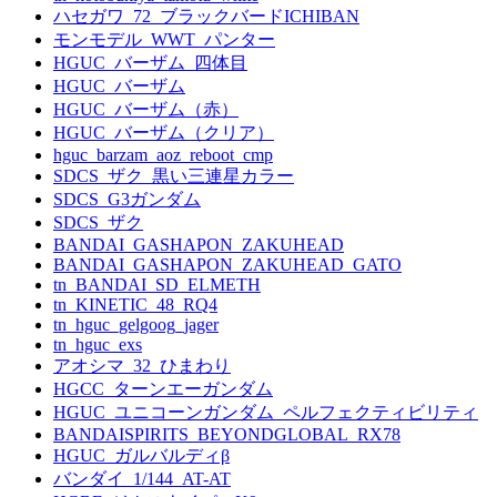
ハセガワ_72_ブラックバードICHIBAN
モンモデル_WWT_パンター
HGUC_バーザム_四体目
HGUC_バーザム
HGUC_バーザム（赤）
HGUC_バーザム（クリア）
hguc_barzam_aoz_reboot_cmp
SDCS_ザク_黒い三連星カラー
SDCS_G3ガンダム
SDCS_ザク
BANDAI_GASHAPON_ZAKUHEAD
BANDAI_GASHAPON_ZAKUHEAD_GATO
tn_BANDAI_SD_ELMETH
tn_KINETIC_48_RQ4
tn_hguc_gelgoog_jager
tn_hguc_exs
アオシマ_32_ひまわり
HGCC_ターンエーガンダム
HGUC_ユニコーンガンダム_ペルフェクティビリティ
BANDAISPIRITS_BEYONDGLOBAL_RX78
HGUC_ガルバルディβ
バンダイ_1/144_AT-AT