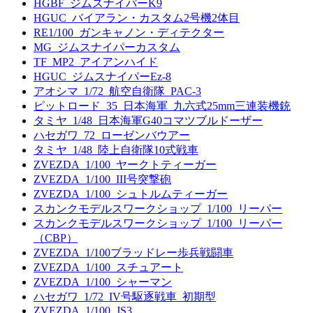
HGBF_ジムスナイパーK9
HGUC_バイアラン・カスタム2号機2体目
RE1/100_ガンキャノン・ディテクター
MG_ジムスナイパーカスタム
TF_MP2_アイアンハイド
HGUC_ジムスナイパーEz-8
アオシマ_1/72_航空自衛隊_PAC-3
ピットロード_35_日本海軍_九六式25mm三連装機銃
タミヤ_1/48_日本海軍G40コマツブルドーザー
ハセガワ_72_ローゼンバウアー
タミヤ_1/48_陸上自衛隊10式戦車
ZVEZDA_1/100_ヤークトティーガー
ZVEZDA_1/100_III号突撃砲
ZVEZDA_1/100_シュトルムティーガー
スカンクモデルスワークショップ_1/100_リーパー
スカンクモデルスワークショップ_1/100_リーパー
（CBP）
ZVEZDA_1/100ブラッドレー歩兵戦闘車
ZVEZDA_1/100_スチュアート
ZVEZDA_1/100_シャーマン
ハセガワ_1/72_IV号駆逐戦車_初期型
ZVEZDA_1/100_JS3