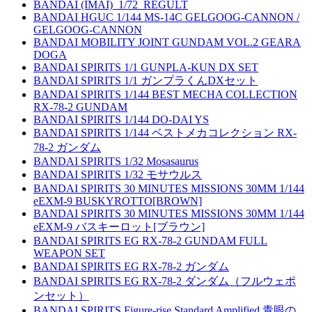
BANDAI (IMAI)_1/72_REGULT
BANDAI HGUC 1/144 MS-14C GELGOOG-CANNON /
GELGOOG-CANNON
BANDAI MOBILITY JOINT GUNDAM VOL.2 GEARA
DOGA
BANDAI SPIRITS 1/1 GUNPLA-KUN DX SET
BANDAI SPIRITS 1/1 ガンプラくんDXセット
BANDAI SPIRITS 1/144 BEST MECHA COLLECTION
RX-78-2 GUNDAM
BANDAI SPIRITS 1/144 DO-DAI YS
BANDAI SPIRITS 1/144 ベストメカコレクション RX-
78-2 ガンダム
BANDAI SPIRITS 1/32 Mosasaurus
BANDAI SPIRITS 1/32 モサウルス
BANDAI SPIRITS 30 MINUTES MISSIONS 30MM 1/144
eEXM-9 BUSKYROTTO[BROWN]
BANDAI SPIRITS 30 MINUTES MISSIONS 30MM 1/144
eEXM-9 バスキーロット[ブラウン]
BANDAI SPIRITS EG RX-78-2 GUNDAM FULL
WEAPON SET
BANDAI SPIRITS EG RX-78-2 ガンダム
BANDAI SPIRITS EG RX-78-2 ダンダム（フルウェポ
ンセット）
BANDAI SPIRITS Figure-rise Standard Amplified 青眼の