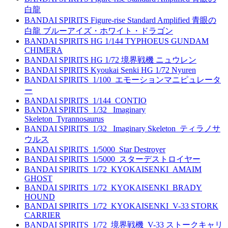
白龍
BANDAI SPIRITS Figure-rise Standard Amplified 青眼の
白龍 ブルーアイズ・ホワイト・ドラゴン
BANDAI SPIRITS HG 1/144 TYPHOEUS GUNDAM
CHIMERA
BANDAI SPIRITS HG 1/72 境界戦機 ニュウレン
BANDAI SPIRITS Kyoukai Senki HG 1/72 Nyuren
BANDAI SPIRITS_1/100_エモーションマニピュレータ
ー
BANDAI SPIRITS_1/144_CONTIO
BANDAI SPIRITS_1/32_ Imaginary
Skeleton_Tyrannosaurus
BANDAI SPIRITS_1/32_ Imaginary Skeleton_ティラノサ
ウルス
BANDAI SPIRITS_1/5000_Star Destroyer
BANDAI SPIRITS_1/5000_スターデストロイヤー
BANDAI SPIRITS_1/72_KYOKAISENKI_AMAIM
GHOST
BANDAI SPIRITS_1/72_KYOKAISENKI_BRADY
HOUND
BANDAI SPIRITS_1/72_KYOKAISENKI_V-33 STORK
CARRIER
BANDAI SPIRITS_1/72_境界戦機_V-33 ストークキャリ