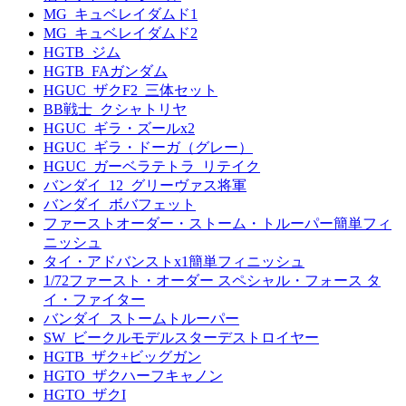
MG_キュベレイダムド1
MG_キュベレイダムド2
HGTB_ジム
HGTB_FAガンダム
HGUC_ザクF2_三体セット
BB戦士_クシャトリヤ
HGUC_ギラ・ズールx2
HGUC_ギラ・ドーガ（グレー）
HGUC_ガーベラテトラ_リテイク
バンダイ_12_グリーヴァス将軍
バンダイ_ボバフェット
ファーストオーダー・ストーム・トルーパー簡単フィ
ニッシュ
タイ・アドバンストx1簡単フィニッシュ
1/72ファースト・オーダー スペシャル・フォース タ
イ・ファイター
バンダイ_ストームトルーパー
SW_ビークルモデルスターデストロイヤー
HGTB_ザク+ビッグガン
HGTO_ザクハーフキャノン
HGTO_ザクI