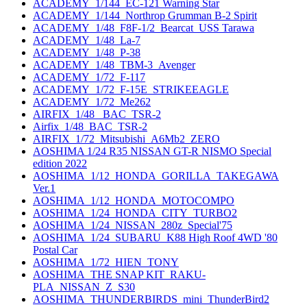
ACADEMY_1/144_EC-121 Warning Star
ACADEMY_1/144_Northrop Grumman B-2 Spirit
ACADEMY_1/48_F8F-1/2_Bearcat_USS Tarawa
ACADEMY_1/48_La-7
ACADEMY_1/48_P-38
ACADEMY_1/48_TBM-3_Avenger
ACADEMY_1/72_F-117
ACADEMY_1/72_F-15E_STRIKEEAGLE
ACADEMY_1/72_Me262
AIRFIX_1/48_ BAC_TSR-2
Airfix_1/48_BAC_TSR-2
AIRFIX_1/72_Mitsubishi_A6Mb2_ZERO
AOSHIMA 1/24 R35 NISSAN GT-R NISMO Special
edition 2022
AOSHIMA_1/12_HONDA_GORILLA_TAKEGAWA
Ver.1
AOSHIMA_1/12_HONDA_MOTOCOMPO
AOSHIMA_1/24_HONDA_CITY_TURBO2
AOSHIMA_1/24_NISSAN_280z_Special'75
AOSHIMA_1/24_SUBARU_K88 High Roof 4WD '80
Postal Car
AOSHIMA_1/72_HIEN_TONY
AOSHIMA_THE SNAP KIT_RAKU-
PLA_NISSAN_Z_S30
AOSHIMA_THUNDERBIRDS_mini_ThunderBird2