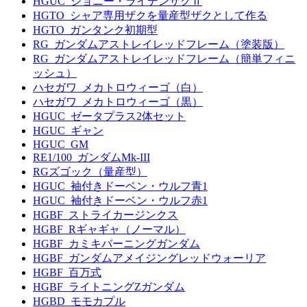
HGUC_ジョニー・ライデンザクⅡ
HGTO_シャア専用ザクを量産型ザクとして作る
HGTO_ガンタンク初期型
RG_ガンダムアストレイレッドフレーム（塗装版）
RG_ガンダムアストレイレッドフレーム（簡単フィニ
ッシュ）
ハセガワ_メカトロウィーゴ（白）
ハセガワ_メカトロウィーゴ（黒）
HGUC_ゼータプラス2体セット
HGUC_ギャン
HGUC_GM
RE1/100_ガンダムMk-III
RGズゴック（量産型）
HGUC_袖付きドーベン・ウルフ青1
HGUC_袖付きドーベン・ウルフ赤1
HGBF_ストライカージンクス
HGBF_Rギャギャ（ノーマル）
HGBF_カミキバーニングガンダム
HGBF_ガンダムアメイジングレッドウォーリア
HGBF_百万式
HGBF_ライトニングZガンダム
HGBD_モモカプル