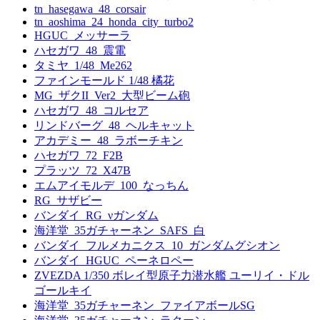
tn_hasegawa_48_corsair
tn_aoshima_24_honda_city_turbo2
HGUC_メッサーラ
ハセガワ_48_震電
タミヤ_1/48_Me262
ファインモールド 1/48 橘花
MG_ザクII_Ver2_大型ビーム砲
ハセガワ_48_コルセア
リンドバーグ_48_ヘルキャット
アカデミー_48_ラボーチキン
ハセガワ_72_F2B
プラッツ_72_X47B
エムアイモルデ_100_なっちん
RG_サザビー
バンダイ_RG_νガンダム
海洋堂_35ガチャーネン_SAFS_白
バンダイ_フルメカニクス_10_ガンダムグシオン
バンダイ_HGUC_ペーネロペー
ZVEZDA 1/350 ボレイ型原子力潜水艦 ユーリイ・ドル
ゴールキイ
海洋堂_35ガチャーネン_ファイアボールSG