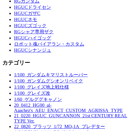
RGガンダム
HGUCドライセン
HGUCガザC
HGUCネモ
HGUCズゴック
RGシャア専用ザク
HGUCハイゴッグ
ロボット魂バイアラン・カスタム
HGUCシナンジュ
カテゴリー
1/100_ガンダムキマリストルーパー
1/100_ガンダムグシオンリベイク
1/100_グレイズ地上戦仕様
1/100_グレイズ改
1/60_ゲルググキャノン
20_0412_HG00_al-
Aaachez's_AEU_ENACT_CUSTOM_AGRISSA_TYPE
21_0220_HGUC_GUNCANNON_21st CENTURY REAL
TYPE Ver.
22_0820_プラッツ_1/72_MQ-1A_プレデター