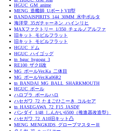
HGUC_GM_anime
MENG_造艦師_UボートVII型
BANDAISPIRITS_144_30MM_水中ポルタ
海洋堂_35ガチャーネン_ハインリヒ
MAXファクトリー_1/350_チェルノアルファ
旧キット_モビルフラット
旧キット_モビルフラット
HGUC_ドム
HGUC_ハイゴッグ
tn_hguc_hygogg_3
RE100_ザクII改
MG_ボールVer.Ka_二体目
MG_ボールVer.Ka06R2
tn_BANDAI_MG_BALL_SHARKMOUTH
HGUC_ボール
ハロプラ_ボールハロ
ハセガワ_72_たまごひこーき_コルセア
tn_HASEGAWA_72_F15_JASDF
バンダイ_1/48_しんかい6500（推進器改造型）
ハセガワ_72_A10旧キット凸
MENG_MENGKIDS_グローブマスターⅢ
タミヤ_35_ヘッツァー