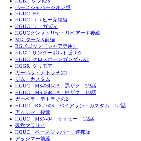
HGBF_グフR35
ベースジャバージオン版
HGUC_F91
HGUC_サザビー完結編
HGUC_リ・ガズィ
HGUCクシャトリヤ・リペアード後編
MG_ターンX前編
RGズゴック（シャア専用）
HGGT_サンダーボルト版ザク
HGUC_クロスボーンガンダムX1
HGGR_グリモア
ガーベラ・テトラその1
ジム・カスタム
HGUC MS-06R-1A 黒ザク 3/3話
HGUC MS-06R-1A 白ザク 1/2話
ガーベラ・テトラその2
HGUC RX-160S バイアラン・カスタム 1/2話
アッシマー後編
HGUC MSN-04 サザビー 1/2話
残党マラサイ
HGUC ベースジャバー 連邦版
アッシマー前編