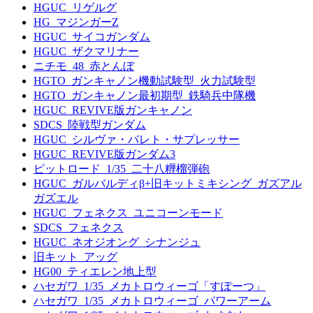
HGUC_リゲルグ
HG_マジンガーZ
HGUC_サイコガンダム
HGUC_ザクマリナー
ニチモ_48_赤とんぼ
HGTO_ガンキャノン機動試験型_火力試験型
HGTO_ガンキャノン最初期型_鉄騎兵中隊機
HGUC_REVIVE版ガンキャノン
SDCS_陸戦型ガンダム
HGUC_シルヴァ・バレト・サプレッサー
HGUC_REVIVE版ガンダム3
ピットロード_1/35_二十八糎榴弾砲
HGUC_ガルバルディβ+旧キットミキシング_ガズアル
ガズエル
HGUC_フェネクス_ユニコーンモード
SDCS_フェネクス
HGUC_ネオジオング_シナンジュ
旧キット_アッグ
HG00_ティエレン地上型
ハセガワ_1/35_メカトロウィーゴ「すぽーつ」
ハセガワ_1/35_メカトロウィーゴ_パワーアーム