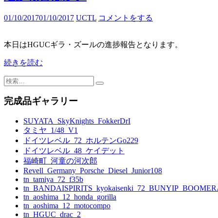
01/10/2017
01/10/2017
UCTL
コメントをする
本日はHGUCギラ・ズールの進捗報告となります。
続きを読む
検
索:
完成品ギャラリー
SUYATA_SkyKnights_FokkerDrI
タミヤ_1/48_V1
ドイツレベル_72_ホルテンGo229
ドイツレベル_48_ケイデット
福崎町_河童の河次郎
Revell_Germany_Porsche_Diesel_Junior108
tn_tamiya_72_f35b
tn_BANDAISPIRITS_kyokaisenki_72_BUNYIP_BOOME
tn_aoshima_12_honda_gorilla
tn_aoshima_12_motocompo
tn_HGUC_drac_2