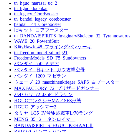
tn_hguc_marasai_uc_2
tn_hguc_dodaikai
tn_legacy_CoreBooster
tn_bandai_legacy_corebooster
bandai_144_Corebooster
旧キット_コアブースター
tn_BANDAISPIRITS_ImaginarySkeleton_32_Tyrannosaurus
WAVE_20_PowerdSuit
KittyHawk_48_フライングパンケーキ
tn_freedommodel_sd_mig21
FreedomModels_SD_F5_Sundowners
バンダイ_550_ミデア
バンダイ_旧キット_ガウ攻撃空母
バンダイ_1200_マゼラン
ウェーブ_20_maschinenkrieger_SAFS_白ブースター
MAXFACTORY_72_ブリザードガンナー
ハセガワ_72_J35F_ドラケン
HGUCアンクシャMA／SFS形態
HGUC_アッシマー2
タミヤ_1/35_IV号駆逐戦車L/70ラング
MENG_35_ミーネンロイマー
BANDAISPIRITS_HGUC_KEHAALⅡ
RE1/100_ハンマ・ハンマ