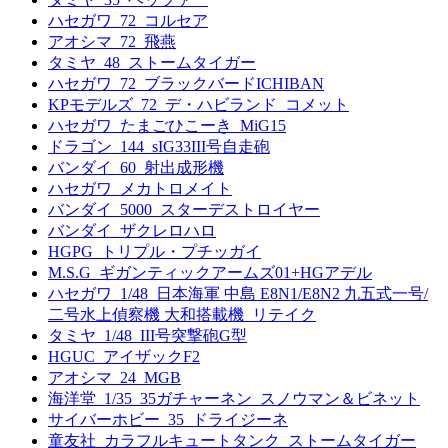
ハセガワ_72_コルセア
アオシマ_72_飛燕
タミヤ_48_ストームタイガー
ハセガワ_72_ブラックバードICHIBAN
KPモデルズ_72_デ・ハビランド_コメット
ハセガワ_たまごひこーき_MiG15
ドラゴン_144_sIG33III号自走砲
バンダイ_60_射出成形機
ハセガワ_メカトロメイト
バンダイ_5000_スターデストロイヤー
バンダイ_ザクレロハロ
HGPG_トリプル・プチッガイ
M.S.G_ギガンティックアームズ01+HGアデル
ハセガワ_1/48_日本海軍 中島 E8N1/E8N2 九五式一号/
二号水上偵察機 大和搭載機_リテイク
タミヤ_1/48_III号突撃砲G型
HGUC_アイザックF2
アオシマ_24_MGB
海洋堂_1/35_35ガチャーネン_スノウマン＆ビネット
サイバーホビー_35_ドライジーネ
童友社_カラフルキュートタンク_ストームタイガー