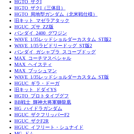
HGTO_ザクI
HGTO_ザクI（三体目）
HGTO_局地型ガンダム（北米戦仕様）
旧キット_マゼラアタック
HGUC_ズサ_ZZ版
バンダイ_2400_グワジン
WAVE_1/35レッドショルダーカスタム_ST版2
WAVE_1/35ラビドリードッグ_ST版2
バンダイ_ガシャプラ_スコープドッグ
MAX_コーチマスペシャル
MAX_ヘイスティ
MAX_ブッシュマン
WAVE_1/35レッドショルダーカスタム_ST版
HGUC_ギラ・ドーガ
旧キット_ドダイYS
HGTO_プロトタイプグフ
BB戦士_輝神大将軍獅龍凰
HG_ハイドラガンダム
HGUC_ザクフリッパーF2
HGUC_ザクF2R
HGUC_イフリート・シュナイド
MG_ドム