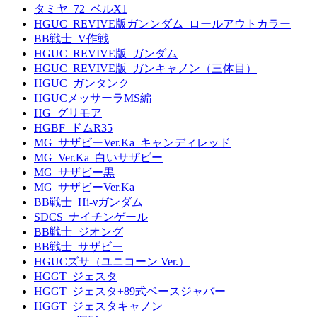
タミヤ_72_ベルX1
HGUC_REVIVE版ガンンダム_ロールアウトカラー
BB戦士_V作戦
HGUC_REVIVE版_ガンダム
HGUC_REVIVE版_ガンキャノン（三体目）
HGUC_ガンタンク
HGUCメッサーラMS編
HG_グリモア
HGBF_ドムR35
MG_サザビーVer.Ka_キャンディレッド
MG_Ver.Ka_白いサザビー
MG_サザビー黒
MG_サザビーVer.Ka
BB戦士_Hi-νガンダム
SDCS_ナイチンゲール
BB戦士_ジオング
BB戦士_サザビー
HGUCズサ（ユニコーン Ver.）
HGGT_ジェスタ
HGGT_ジェスタ+89式ベースジャバー
HGGT_ジェスタキャノン