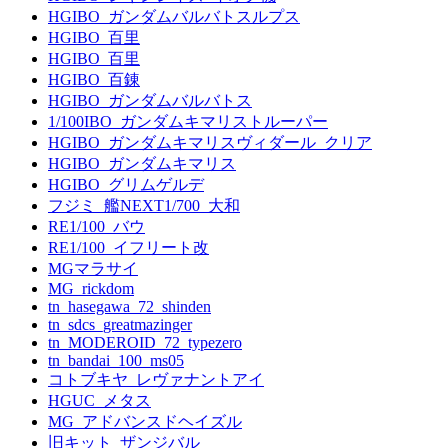
HGIBO_ガンダムバルバトスルプス
HGIBO_百里
HGIBO_百里
HGIBO_百錬
HGIBO_ガンダムバルバトス
1/100IBO_ガンダムキマリストルーパー
HGIBO_ガンダムキマリスヴィダール_クリア
HGIBO_ガンダムキマリス
HGIBO_グリムゲルデ
フジミ_艦NEXT1/700_大和
RE1/100_バウ
RE1/100_イフリート改
MGマラサイ
MG_rickdom
tn_hasegawa_72_shinden
tn_sdcs_greatmazinger
tn_MODEROID_72_typezero
tn_bandai_100_ms05
コトブキヤ_レヴァナントアイ
HGUC_メタス
MG_アドバンスドヘイズル
旧キット_ザンジバル