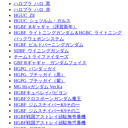
ハロプラ_ハロ_黒
ハロプラ_ハロ_赤
HGUC_Zll
HGUC_シュツルム・ガルス
HGBF_Rギャギャ（謹賀新年）
HGBF_ライトニングガンダム＆HGBC_ライトニング
バックウェポンシステム
HGBF_ビルドバーニングガンダム
SDBF_ウイニングガンダム
チームトライファイターズ
GBF Rギャギャ ガンダムフェイス
HGPG_パンダッガイ
HGPG_プチッガイ（黒）
HGPG_プチッガイ（紫）
MG Hi-νガンダム Ver.Ka
HGBFキュベレイパピヨン
HGBFクロスボーンガンダム魔王
HGBF_ジムスナイパーK9その一
HGBF_ジムスナイパーK9その二
HGBF戦国アストレイ頑駄無壱番機
HGBF戦国アストレイ頑駄無弐番機