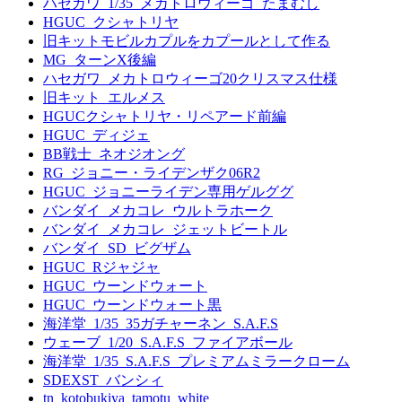
ハセガワ_1/35_メカトロウィーゴ_たまむし
HGUC_クシャトリヤ
旧キットモビルカプルをカプールとして作る
MG_ターンX後編
ハセガワ_メカトロウィーゴ20クリスマス仕様
旧キット_エルメス
HGUCクシャトリヤ・リペアード前編
HGUC_ディジェ
BB戦士_ネオジオング
RG_ジョニー・ライデンザク06R2
HGUC_ジョニーライデン専用ゲルググ
バンダイ_メカコレ_ウルトラホーク
バンダイ_メカコレ_ジェットビートル
バンダイ_SD_ビグザム
HGUC_Rジャジャ
HGUC_ウーンドウォート
HGUC_ウーンドウォート黒
海洋堂_1/35_35ガチャーネン_S.A.F.S
ウェーブ_1/20_S.A.F.S_ファイアボール
海洋堂_1/35_S.A.F.S_プレミアムミラークローム
SDEXST_バンシィ
tn_kotobukiya_tamotu_white