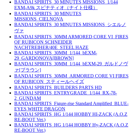
BANDAI SPIRITS_30 MINUTES MISSIONS_1/144
EXM-A9k スピナティオ（ナイト仕様）
BANDAI SPIRITS_30 MINUTES
MISSIONS_CIELNOVA
BANDAI SPIRITS_30 MINUTES MISSIONS_シエルノ
ヴァ
BANDAI SPIRITS_30MM ARMORED CORE VI_FIRES
OF RUBICON SCHNEIDER
NACHTREIHER/40E_STEEL HAZE
BANDAI SPIRITS_30MM_1/144_bEXM-
29_GARDONOVA[BROWN]
BANDAI SPIRITS_30MM_1/144_bEXM-29_ガルドノヴ
ァ[ブラウン]
BANDAI SPIRITS_30MM_ARMORED CORE VI FIRES
OF RUBICON_スティールヘイズ
BANDAI SPIRITS_BUILDERS PARTS HD
BANDAI SPIRITS_ENTRYGRADE_1/144_RX-78-
2_GUNDAM
BANDAI SPIRITS_Figure-rise Standard Amplified_BLUE-
EYES WHITE DRAGON
BANDAI SPIRITS_HG 1/144 HOBBY HI-ZACK (A.O.Z
RE-BOOT Ver.)
BANDAI SPIRITS_HG 1/144 HOBBY Hy-ZACK (A.O.Z
RE-BOOT Ver.)