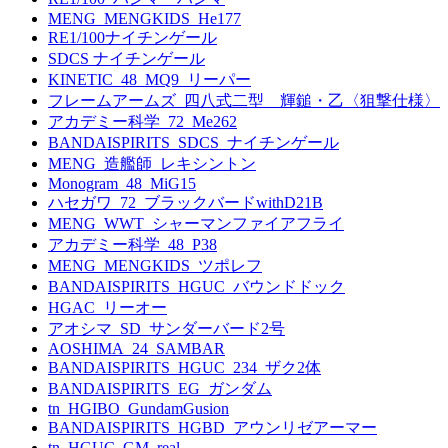
MENG_MENGKIDS_He177
RE1/100ナイチンゲール
SDCS ナイチンゲール
KINETIC_48_MQ9_リーパー
フレームアームズ_四八式二型 輝鎚・乙〈狙撃仕様〉
アカデミー科学_72_Me262
BANDAISPIRITS_SDCS_ナイチンゲール
MENG_造艦師_レキシントン
Monogram_48_MiG15
ハセガワ_72_ブラックバードwithD21B
MENG_WWT_シャーマンファイアフライ
アカデミー科学_48_P38
MENG_MENGKIDS_ツポレフ
BANDAISPIRITS_HGUC_バウンドドック
HGAC_リーオー
アオシマ_SD_サンダーバード2号
AOSHIMA_24_SAMBAR
BANDAISPIRITS_HGUC_234_ザク2体
BANDAISPIRITS_EG_ガンダム
tn_HGIBO_GundamGusion
BANDAISPIRITS_HGBD_アウンリゼアーマー
tn_HGUC_GM_real