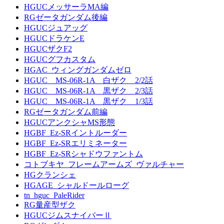
HGUCメッサーラMA編
RGゼータガンダム後編
HGUCジュアッグ
HGUCドラケンE
HGUCザクF2
HGUCグフカスタム
HGAC_ウィングガンダムゼロ
HGUC MS-06R-1A 白ザク 2/2話
HGUC MS-06R-1A 黒ザク 2/3話
HGUC MS-06R-1A 黒ザク 1/3話
RGゼータガンダム前編
HGUCアンクシャMS形態
HGBF_Ez-SRイントルーダー
HGBF_Ez-SRエリミネーター
HGBF_Ez-SRシャドウファントム
コトブキヤ_フレームアームズ_ヴァルチャー
HGクランシェ
HGAGE_シャルドールローグ
tn_hguc_PaleRider
RG量産型ザク
HGUCジムスナイパーⅡ