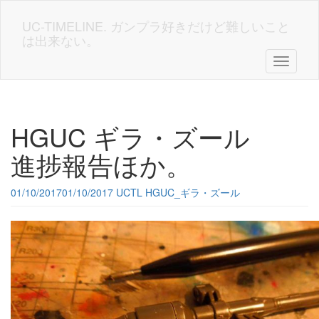
Skip
to
UC-TIMELINE. ガンプラ好きだけど難しいこと
main
は出来ない。
content
Toggle n
HGUC ギラ・ズール
進捗報告ほか。
01/10/2017
01/10/2017
UCTL
HGUC_ギラ・ズール