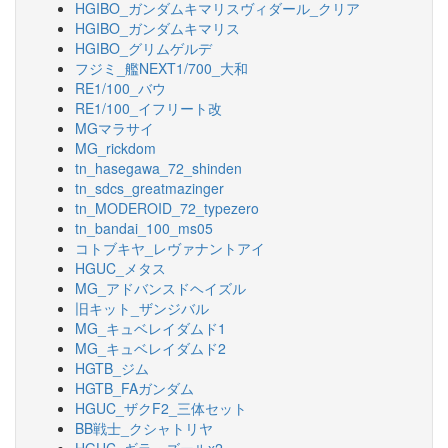
HGIBO_ガンダムキマリスヴィダール_クリア
HGIBO_ガンダムキマリス
HGIBO_グリムゲルデ
フジミ_艦NEXT1/700_大和
RE1/100_バウ
RE1/100_イフリート改
MGマラサイ
MG_rickdom
tn_hasegawa_72_shinden
tn_sdcs_greatmazinger
tn_MODEROID_72_typezero
tn_bandai_100_ms05
コトブキヤ_レヴァナントアイ
HGUC_メタス
MG_アドバンスドヘイズル
旧キット_ザンジバル
MG_キュベレイダムド1
MG_キュベレイダムド2
HGTB_ジム
HGTB_FAガンダム
HGUC_ザクF2_三体セット
BB戦士_クシャトリヤ