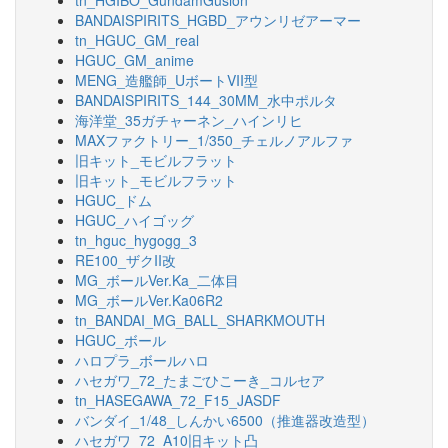
tn_HGIBO_GundamGusion
BANDAISPIRITS_HGBD_アウンリゼアーマー
tn_HGUC_GM_real
HGUC_GM_anime
MENG_造艦師_UボートVII型
BANDAISPIRITS_144_30MM_水中ポルタ
海洋堂_35ガチャーネン_ハインリヒ
MAXファクトリー_1/350_チェルノアルファ
旧キット_モビルフラット
旧キット_モビルフラット
HGUC_ドム
HGUC_ハイゴッグ
tn_hguc_hygogg_3
RE100_ザクII改
MG_ボールVer.Ka_二体目
MG_ボールVer.Ka06R2
tn_BANDAI_MG_BALL_SHARKMOUTH
HGUC_ボール
ハロプラ_ボールハロ
ハセガワ_72_たまごひこーき_コルセア
tn_HASEGAWA_72_F15_JASDF
バンダイ_1/48_しんかい6500（推進器改造型）
ハセガワ_72_A10旧キット凸