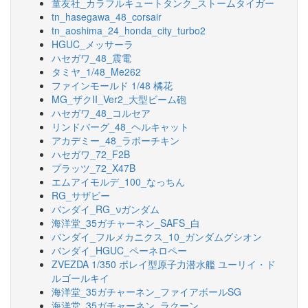
童友社_カラフルキュートタンク_ストームタイガー
tn_hasegawa_48_corsair
tn_aoshima_24_honda_city_turbo2
HGUC_メッサーラ
ハセガワ_48_震電
タミヤ_1/48_Me262
ファインモールド 1/48 橘花
MG_ザクII_Ver2_大型ビーム砲
ハセガワ_48_コルセア
リンドバーグ_48_ヘルキャット
アカデミー_48_ラボーチキン
ハセガワ_72_F2B
プラッツ_72_X47B
エムアイモルデ_100_なっちん
RG_サザビー
バンダイ_RG_νガンダム
海洋堂_35ガチャーネン_SAFS_白
バンダイ_フルメカニクス_10_ガンダムグシオン
バンダイ_HGUC_ペーネロペー
ZVEZDA 1/350 ボレイ型原子力潜水艦 ユーリイ・ド
ルゴールキイ
海洋堂_35ガチャーネン_ファイアボールSG
海洋堂_35ガチャーネン_ラクーン