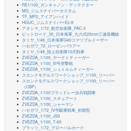
RE1/100_ガンキャノン・ディテクター
MG_ジムスナイパーカスタム
TF_MP2_アイアンハイド
HGUC_ジムスナイパーEz-8
アオシマ_1/72_航空自衛隊_PAC-3
ピットロード_35_日本海軍_九六式25mm三連装機銃
タミヤ_1/48_日本海軍G40コマツブルドーザー
ハセガワ_72_ローゼンバウアー
タミヤ_1/48_陸上自衛隊10式戦車
ZVEZDA_1/100_ヤークトティーガー
ZVEZDA_1/100_III号突撃砲
ZVEZDA_1/100_シュトルムティーガー
スカンクモデルスワークショップ_1/100_リーパー
スカンクモデルスワークショップ_1/100_リーパー
（CBP）
ZVEZDA_1/100ブラッドレー歩兵戦闘車
ZVEZDA_1/100_スチュアート
ZVEZDA_1/100_シャーマン
ハセガワ_1/72_IV号駆逐戦車_初期型
ZVEZDA_1/100_JS3
ZVEZDA_1/100_T-60
プラッツ_1/72_グローバルホーク