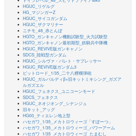
ドイツレベル_48_スピットファイアMkII
HGUC_リゲルグ
HG_マジンガーZ
HGUC_サイコガンダム
HGUC_ザクマリナー
ニチモ_48_赤とんぼ
HGTO_ガンキャノン機動試験型_火力試験型
HGTO_ガンキャノン最初期型_鉄騎兵中隊機
HGUC_REVIVE版ガンキャノン
SDCS_陸戦型ガンダム
HGUC_シルヴァ・バレト・サプレッサー
HGUC_REVIVE版ガンダム3
ピットロード_1/35_二十八糎榴弾砲
HGUC_ガルバルディβ+旧キットミキシング_ガズア
ルガズエル
HGUC_フェネクス_ユニコーンモード
SDCS_フェネクス
HGUC_ネオジオング_シナンジュ
旧キット_アッグ
HG00_ティエレン地上型
ハセガワ_1/35_メカトロウィーゴ「すぽーつ」
ハセガワ_1/35_メカトロウィーゴ_パワーアーム
ハセガワ_1/35_メカトロウィーゴ_たまむし