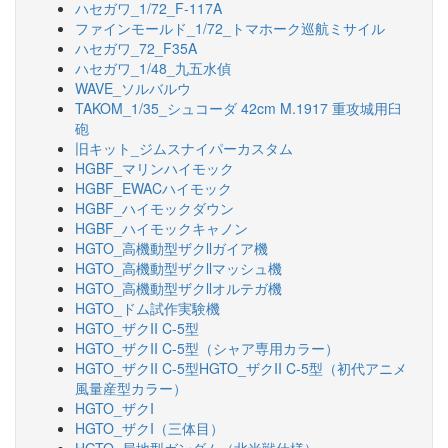
ハセガワ_1/72_F-117A
ファインモールド_1/72_トマホーク巡航ミサイル
ハセガワ_72_F35A
ハセガワ_1/48_九五水偵
WAVE_ソルバルウ
TAKOM_1/35_シュコーダ 42cm M.1917 重攻城用臼
砲
旧キット_ジムスナイパーカスタム
HGBF_マリンハイモック
HGBF_EWACハイモック
HGBF_ハイモックダウン
HGBF_ハイモックキャノン
HGTO_高機動型ザクllガイア機
HGTO_高機動型ザクllマッシュ機
HGTO_高機動型ザクllオルテガ機
HGTO_ドム試作実験機
HGTO_ザクII C-5型
HGTO_ザクII C-5型（シャア専用カラー）
HGTO_ザクII C-5型HGTO_ザクII C-5型（初代アニメ
風量産型カラー）
HGTO_ザクI
HGTO_ザクI（三体目）