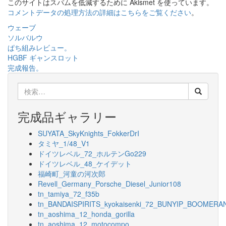
このサイトはスパムを低減するために Akismet を使っています。
コメントデータの処理方法の詳細はこちらをご覧ください
。
投
ウェーブ
ソルバルウ
稿
ぱち組みレビュー。
ナ
HGBF ギャンスロット
完成報告。
ビ
検
ゲ
索:
ー
完成品ギャラリー
シ
SUYATA_SkyKnights_FokkerDrI
ョ
タミヤ_1/48_V1
ドイツレベル_72_ホルテンGo229
ン
ドイツレベル_48_ケイデット
福崎町_河童の河次郎
Revell_Germany_Porsche_Diesel_Junior108
tn_tamiya_72_f35b
tn_BANDAISPIRITS_kyokaisenki_72_BUNYIP_BOOMERA
tn_aoshima_12_honda_gorilla
tn_aoshima_12_motocompo