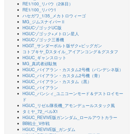
RE1/100_リバウ（2体目）
RE1/100_リバウ1
ハセガワ_1/35_メカトロウィーゴ
MG_ジムスナイパーⅡ
HGUCゾゴックUC版
HGUCゾゴック+メトロン星人
HGUCゾゴック三番機
HGGT_サンダーボルト版ザク+ビッグガン
コトブキヤ_Dスタイル_アイアンコング＆グスタフ
HGUC_ギャンスロット
MG_真武者頑駄無
HGUC_バイアラン・カスタム2号機（バンデシネ版）
HGUC_バイアラン・カスタム2号機（青）
HGUC_バイアラン・カスタム（黒）
HGUC_バイアラン
HGUC_バンシィ_ユニコーンモード＆デストロイモー
ド
HGUC_リゼル隊長機_アモンデュールスタック風
タミヤ_72_ベルX1
HGUC_REVIVE版ガンンダム_ロールアウトカラー
BB戦士_V作戦
HGUC_REVIVE版_ガンダム