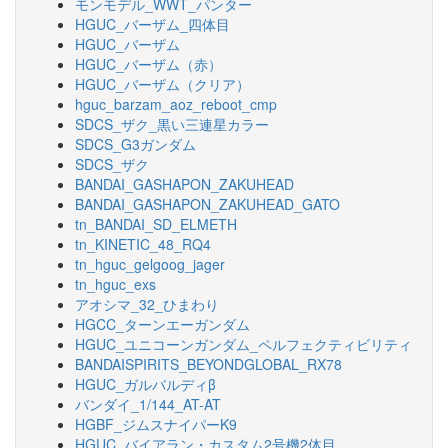
モンモデル_WWT_パンター
HGUC_バーザム_四体目
HGUC_バーザム
HGUC_バーザム（赤）
HGUC_バーザム（クリア）
hguc_barzam_aoz_reboot_cmp
SDCS_ザク_黒い三連星カラー
SDCS_G3ガンダム
SDCS_ザク
BANDAI_GASHAPON_ZAKUHEAD
BANDAI_GASHAPON_ZAKUHEAD_GATO
tn_BANDAI_SD_ELMETH
tn_KINETIC_48_RQ4
tn_hguc_gelgoog_jager
tn_hguc_exs
アオシマ_32_ひまわり
HGCC_ターンエーガンダム
HGUC_ユニコーンガンダム_ペルフェクティビリティ
BANDAISPIRITS_BEYONDGLOBAL_RX78
HGUC_ガルバルディβ
バンダイ_1/144_AT-AT
HGBF_ジムスナイパーK9
HGUC_バイアラン・カスタム2号機2体目