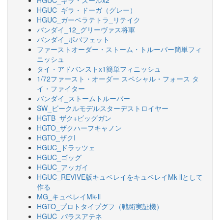
HGUC_ギラ・ズールx2
HGUC_ギラ・ドーガ（グレー）
HGUC_ガーベラテトラ_リテイク
バンダイ_12_グリーヴァス将軍
バンダイ_ボバフェット
ファーストオーダー・ストーム・トルーパー簡単フィ
ニッシュ
タイ・アドバンストx1簡単フィニッシュ
1/72ファースト・オーダー スペシャル・フォース タ
イ・ファイター
バンダイ_ストームトルーパー
SW_ビークルモデルスターデストロイヤー
HGTB_ザク+ビッグガン
HGTO_ザクハーフキャノン
HGTO_ザクI
HGUC_ドラッツェ
HGUC_ゴッグ
HGUC_アッガイ
HGUC_REVIVE版キュベレイをキュベレイMk-llとして
作る
MG_キュベレイMk-ll
HGTO_プロトタイプグフ（戦術実証機）
HGUC_パラスアテネ