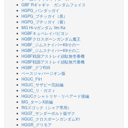
GBF Rギャギャ ガンダムフェイス
HGPG_パンダッガイ
HGPG_プチッガイ（黒）
HGPG_プチッガイ（紫）
MG Hi-νガンダム Ver.Ka
HGBFキュベレイパピヨン
HGBFクロスボーンガンダム魔王
HGBF_ジムスナイパーK9その一
HGBF_ジムスナイパーK9その二
HGBF戦国アストレイ頑駄無壱番機
HGBF戦国アストレイ頑駄無弐番機
HGBF_グフR35
ベースジャバージオン版
HGUC_F91
HGUC_サザビー完結編
HGUC_リ・ガズィ
HGUCクシャトリヤ・リペアード後編
MG_ターンX前編
RGズゴック（シャア専用）
HGGT_サンダーボルト版ザク
HGUC_クロスボーンガンダムX1
HGGR_グリモア