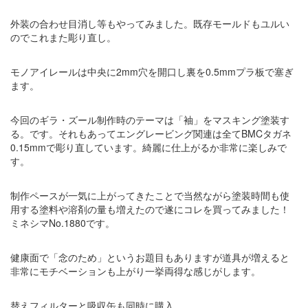
外装の合わせ目消し等もやってみました。既存モールドもユルい
のでこれまた彫り直し。
モノアイレールは中央に2mm穴を開口し裏を0.5mmプラ板で塞ぎ
ます。
今回のギラ・ズール制作時のテーマは「袖」をマスキング塗装す
る。です。それもあってエングレービング関連は全てBMCタガネ
0.15mmで彫り直しています。綺麗に仕上がるか非常に楽しみで
す。
制作ペースが一気に上がってきたことで当然ながら塗装時間も使
用する塗料や溶剤の量も増えたので遂にコレを買ってみました！
ミネシマNo.1880です。
健康面で「念のため」というお題目もありますが道具が増えると
非常にモチベーションも上がり一挙両得な感じがします。
替えフィルターと吸収缶も同時に購入。