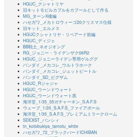
HGUC_クシャトリヤ
旧キットモビルカプルをカプールとして作る
MG_ターンX後編
ハセガワ_メカトロウィーゴ20クリスマス仕様
旧キット_エルメス
HGUCクシャトリヤ・リペアード前編
HGUC_ディジェ
BB戦士_ネオジオング
RG_ジョニー・ライデンザク06R2
HGUC_ジョニーライデン専用ゲルググ
バンダイ_メカコレ_ウルトラホーク
バンダイ_メカコレ_ジェットビートル
バンダイ_SD_ビグザム
HGUC_Rジャジャ
HGUC_ウーンドウォート
HGUC_ウーンドウォート黒
海洋堂_1/35_35ガチャーネン_S.A.F.S
ウェーブ_1/20_S.A.F.S_ファイアボール
海洋堂_1/35_S.A.F.S_プレミアムミラークローム
SDEXST_バンシィ
tn_kotobukiya_tamotu_white
ハセガワ_72_ブラックバードICHIBAN