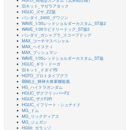
HGTO_局地型ガンダム（北米戦仕様）
旧キット_マゼラアタック
HGUC_ズサ_ZZ版
バンダイ_2400_グワジン
WAVE_1/35レッドショルダーカスタム_ST版2
WAVE_1/35ラビドリードッグ_ST版2
バンダイ_ガシャプラ_スコープドッグ
MAX_コーチマスペシャル
MAX_ヘイスティ
MAX_ブッシュマン
WAVE_1/35レッドショルダーカスタム_ST版
HGUC_ギラ・ドーガ
旧キット_ドダイYS
HGTO_プロトタイプグフ
BB戦士_輝神大将軍獅龍凰
HG_ハイドラガンダム
HGUC_ザクフリッパーF2
HGUC_ザクF2R
HGUC_イフリート・シュナイド
MG_ドム
MG_リックディアス
MG_ジェガン
HG00_ガラッゾ