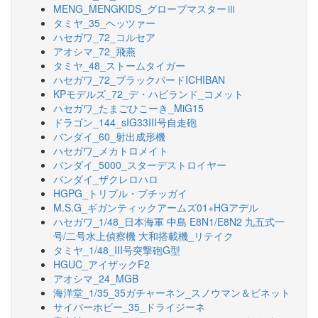
MENG_MENGKIDS_グローブマスターⅢ
タミヤ_35_ヘッツァー
ハセガワ_72_コルセア
アオシマ_72_飛燕
タミヤ_48_ストームタイガー
ハセガワ_72_ブラックバードICHIBAN
KPモデルズ_72_デ・ハビランド_コメット
ハセガワ_たまごひこーき_MiG15
ドラゴン_144_sIG33III号自走砲
バンダイ_60_射出成形機
ハセガワ_メカトロメイト
バンダイ_5000_スターデストロイヤー
バンダイ_ザクレロハロ
HGPG_トリプル・プチッガイ
M.S.G_ギガンティックアームズ01+HGアデル
ハセガワ_1/48_日本海軍 中島 E8N1/E8N2 九五式一
号/二号水上偵察機 大和搭載機_リテイク
タミヤ_1/48_III号突撃砲G型
HGUC_アイザックF2
アオシマ_24_MGB
海洋堂_1/35_35ガチャーネン_スノウマン＆ビネット
サイバーホビー_35_ドライジーネ