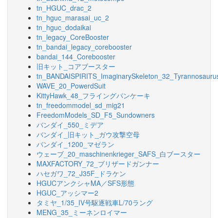
tn_HGUC_drac_2
tn_hguc_marasai_uc_2
tn_hguc_dodaikai
tn_legacy_CoreBooster
tn_bandai_legacy_corebooster
bandai_144_Corebooster
旧キット_コアブースター
tn_BANDAISPIRITS_ImaginarySkeleton_32_Tyrannosauru
WAVE_20_PowerdSuit
KittyHawk_48_フライングパンケーキ
tn_freedommodel_sd_mig21
FreedomModels_SD_F5_Sundowners
バンダイ_550_ミデア
バンダイ_旧キット_ガウ攻撃空母
バンダイ_1200_マゼラン
ウェーブ_20_maschinenkrieger_SAFS_白ブースター
MAXFACTORY_72_ブリザードガンナー
ハセガワ_72_J35F_ドラケン
HGUCアンクシャMA／SFS形態
HGUC_アッシマー2
タミヤ_1/35_IV号駆逐戦車L/70ラング
MENG_35_ミーネンロイマー