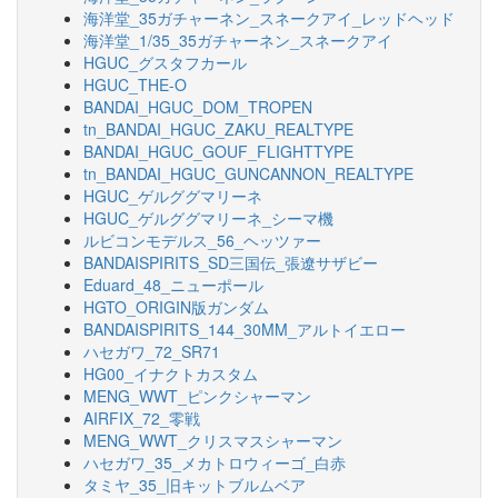
海洋堂_35ガチャーネン_スネークアイ_レッドヘッド
海洋堂_1/35_35ガチャーネン_スネークアイ
HGUC_グスタフカール
HGUC_THE-O
BANDAI_HGUC_DOM_TROPEN
tn_BANDAI_HGUC_ZAKU_REALTYPE
BANDAI_HGUC_GOUF_FLIGHTTYPE
tn_BANDAI_HGUC_GUNCANNON_REALTYPE
HGUC_ゲルググマリーネ
HGUC_ゲルググマリーネ_シーマ機
ルビコンモデルス_56_ヘッツァー
BANDAISPIRITS_SD三国伝_張遼サザビー
Eduard_48_ニューポール
HGTO_ORIGIN版ガンダム
BANDAISPIRITS_144_30MM_アルトイエロー
ハセガワ_72_SR71
HG00_イナクトカスタム
MENG_WWT_ピンクシャーマン
AIRFIX_72_零戦
MENG_WWT_クリスマスシャーマン
ハセガワ_35_メカトロウィーゴ_白赤
タミヤ_35_旧キットブルムベア