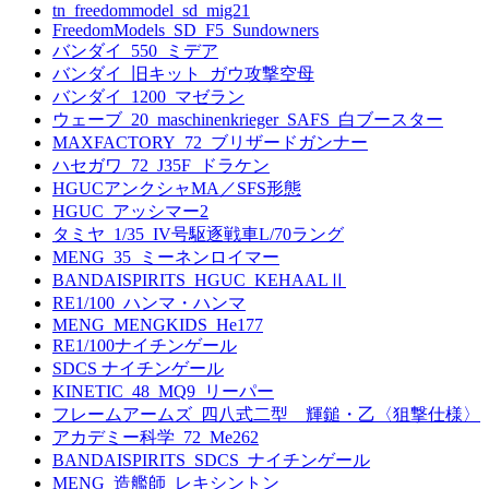
tn_freedommodel_sd_mig21
FreedomModels_SD_F5_Sundowners
バンダイ_550_ミデア
バンダイ_旧キット_ガウ攻撃空母
バンダイ_1200_マゼラン
ウェーブ_20_maschinenkrieger_SAFS_白ブースター
MAXFACTORY_72_ブリザードガンナー
ハセガワ_72_J35F_ドラケン
HGUCアンクシャMA／SFS形態
HGUC_アッシマー2
タミヤ_1/35_IV号駆逐戦車L/70ラング
MENG_35_ミーネンロイマー
BANDAISPIRITS_HGUC_KEHAALⅡ
RE1/100_ハンマ・ハンマ
MENG_MENGKIDS_He177
RE1/100ナイチンゲール
SDCS ナイチンゲール
KINETIC_48_MQ9_リーパー
フレームアームズ_四八式二型 輝鎚・乙〈狙撃仕様〉
アカデミー科学_72_Me262
BANDAISPIRITS_SDCS_ナイチンゲール
MENG_造艦師_レキシントン