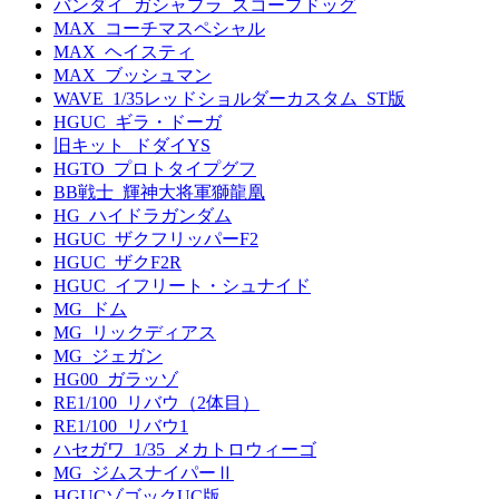
バンダイ_ガシャプラ_スコープドッグ
MAX_コーチマスペシャル
MAX_ヘイスティ
MAX_ブッシュマン
WAVE_1/35レッドショルダーカスタム_ST版
HGUC_ギラ・ドーガ
旧キット_ドダイYS
HGTO_プロトタイプグフ
BB戦士_輝神大将軍獅龍凰
HG_ハイドラガンダム
HGUC_ザクフリッパーF2
HGUC_ザクF2R
HGUC_イフリート・シュナイド
MG_ドム
MG_リックディアス
MG_ジェガン
HG00_ガラッゾ
RE1/100_リバウ（2体目）
RE1/100_リバウ1
ハセガワ_1/35_メカトロウィーゴ
MG_ジムスナイパーⅡ
HGUCゾゴックUC版