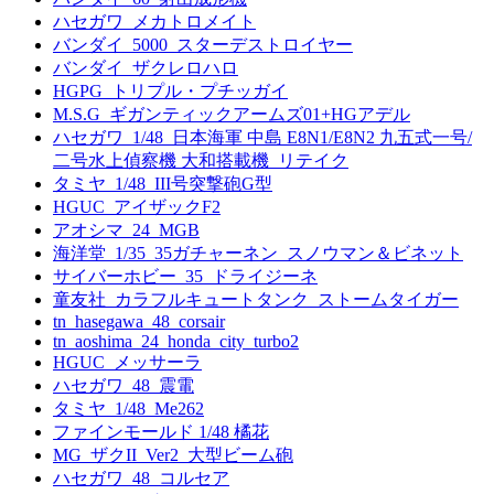
ハセガワ_メカトロメイト
バンダイ_5000_スターデストロイヤー
バンダイ_ザクレロハロ
HGPG_トリプル・プチッガイ
M.S.G_ギガンティックアームズ01+HGアデル
ハセガワ_1/48_日本海軍 中島 E8N1/E8N2 九五式一号/
二号水上偵察機 大和搭載機_リテイク
タミヤ_1/48_III号突撃砲G型
HGUC_アイザックF2
アオシマ_24_MGB
海洋堂_1/35_35ガチャーネン_スノウマン＆ビネット
サイバーホビー_35_ドライジーネ
童友社_カラフルキュートタンク_ストームタイガー
tn_hasegawa_48_corsair
tn_aoshima_24_honda_city_turbo2
HGUC_メッサーラ
ハセガワ_48_震電
タミヤ_1/48_Me262
ファインモールド 1/48 橘花
MG_ザクII_Ver2_大型ビーム砲
ハセガワ_48_コルセア