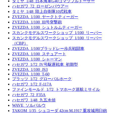
タミヤ_1/48_日本海軍G40コマツブルドーザー
ハセガワ_72_ローゼンバウアー
タミヤ_1/48_陸上自衛隊10式戦車
ZVEZDA_1/100_ヤークトティーガー
ZVEZDA_1/100_III号突撃砲
ZVEZDA_1/100_シュトルムティーガー
スカンクモデルスワークショップ_1/100_リーパー
スカンクモデルスワークショップ_1/100_リーパー
（CBP）
ZVEZDA_1/100ブラッドレー歩兵戦闘車
ZVEZDA_1/100_スチュアート
ZVEZDA_1/100_シャーマン
ハセガワ_1/72_IV号駆逐戦車_初期型
ZVEZDA_1/100_JS3
ZVEZDA_1/100_T-60
プラッツ_1/72_グローバルホーク
ハセガワ_1/72_F-117A
ファインモールド_1/72_トマホーク巡航ミサイル
ハセガワ_72_F35A
ハセガワ_1/48_九五水偵
WAVE_ソルバルウ
TAKOM_1/35_シュコーダ 42cm M.1917 重攻城用臼砲