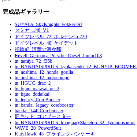
ナ
索:
ビ
完成品ギャラリー
ゲ
SUYATA_SkyKnights_FokkerDrI
ー
タミヤ_1/48_V1
ドイツレベル_72_ホルテンGo229
シ
ドイツレベル_48_ケイデット
ョ
福崎町_河童の河次郎
Revell_Germany_Porsche_Diesel_Junior108
ン
tn_tamiya_72_f35b
tn_BANDAISPIRITS_kyokaisenki_72_BUNYIP_BOOME
tn_aoshima_12_honda_gorilla
tn_aoshima_12_motocompo
tn_HGUC_drac_2
tn_hguc_marasai_uc_2
tn_hguc_dodaikai
tn_legacy_CoreBooster
tn_bandai_legacy_corebooster
bandai_144_Corebooster
旧キット_コアブースター
tn_BANDAISPIRITS_ImaginarySkeleton_32_Tyrannosaurus
WAVE_20_PowerdSuit
KittyHawk_48_フライングパンケーキ