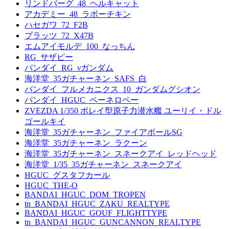
リンドバーグ_48_ヘルキャット
アカデミー_48_ラボーチキン
ハセガワ_72_F2B
プラッツ_72_X47B
エムアイモルデ_100_なっちん
RG_サザビー
バンダイ_RG_νガンダム
海洋堂_35ガチャーネン_SAFS_白
バンダイ_フルメカニクス_10_ガンダムグシオン
バンダイ_HGUC_ペーネロペー
ZVEZDA 1/350 ボレイ型原子力潜水艦 ユーリイ・ドル
ゴールキイ
海洋堂_35ガチャーネン_ファイアボールSG
海洋堂_35ガチャーネン_ラクーン
海洋堂_35ガチャーネン_スネークアイ_レッドヘッド
海洋堂_1/35_35ガチャーネン_スネークアイ
HGUC_グスタフカール
HGUC_THE-O
BANDAI_HGUC_DOM_TROPEN
tn_BANDAI_HGUC_ZAKU_REALTYPE
BANDAI_HGUC_GOUF_FLIGHTTYPE
tn_BANDAI_HGUC_GUNCANNON_REALTYPE