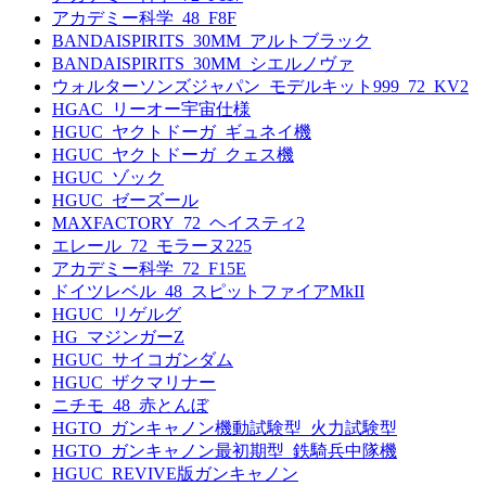
アカデミー科学_48_F8F
BANDAISPIRITS_30MM_アルトブラック
BANDAISPIRITS_30MM_シエルノヴァ
ウォルターソンズジャパン_モデルキット999_72_KV2
HGAC_リーオー宇宙仕様
HGUC_ヤクトドーガ_ギュネイ機
HGUC_ヤクトドーガ_クェス機
HGUC_ゾック
HGUC_ゼーズール
MAXFACTORY_72_ヘイスティ2
エレール_72_モラーヌ225
アカデミー科学_72_F15E
ドイツレベル_48_スピットファイアMkII
HGUC_リゲルグ
HG_マジンガーZ
HGUC_サイコガンダム
HGUC_ザクマリナー
ニチモ_48_赤とんぼ
HGTO_ガンキャノン機動試験型_火力試験型
HGTO_ガンキャノン最初期型_鉄騎兵中隊機
HGUC_REVIVE版ガンキャノン