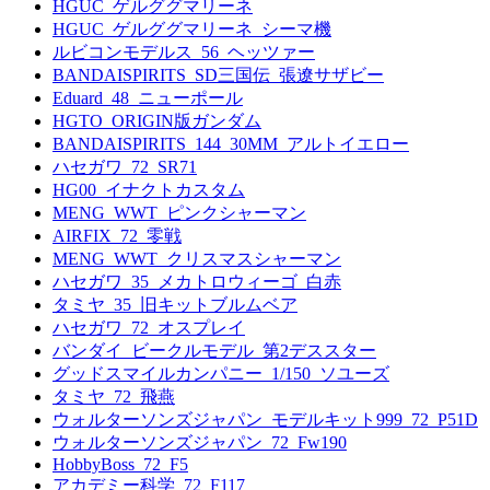
HGUC_ゲルググマリーネ
HGUC_ゲルググマリーネ_シーマ機
ルビコンモデルス_56_ヘッツァー
BANDAISPIRITS_SD三国伝_張遼サザビー
Eduard_48_ニューポール
HGTO_ORIGIN版ガンダム
BANDAISPIRITS_144_30MM_アルトイエロー
ハセガワ_72_SR71
HG00_イナクトカスタム
MENG_WWT_ピンクシャーマン
AIRFIX_72_零戦
MENG_WWT_クリスマスシャーマン
ハセガワ_35_メカトロウィーゴ_白赤
タミヤ_35_旧キットブルムベア
ハセガワ_72_オスプレイ
バンダイ_ビークルモデル_第2デススター
グッドスマイルカンパニー_1/150_ソユーズ
タミヤ_72_飛燕
ウォルターソンズジャパン_モデルキット999_72_P51D
ウォルターソンズジャパン_72_Fw190
HobbyBoss_72_F5
アカデミー科学_72_F117