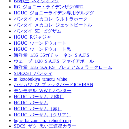
BB戦士_ネオジオング
RG_ジョニー・ライデンザク06R2
HGUC_ジョニーライデン専用ゲルググ
バンダイ_メカコレ_ウルトラホーク
バンダイ_メカコレ_ジェットビートル
バンダイ_SD_ビグザム
HGUC_Rジャジャ
HGUC_ウーンドウォート
HGUC_ウーンドウォート黒
海洋堂_1/35_35ガチャーネン_S.A.F.S
ウェーブ_1/20_S.A.F.S_ファイアボール
海洋堂_1/35_S.A.F.S_プレミアムミラークローム
SDEXST_バンシィ
tn_kotobukiya_tamotu_white
ハセガワ_72_ブラックバードICHIBAN
モンモデル_WWT_パンター
HGUC_バーザム_四体目
HGUC_バーザム
HGUC_バーザム（赤）
HGUC_バーザム（クリア）
hguc_barzam_aoz_reboot_cmp
SDCS_ザク_黒い三連星カラー