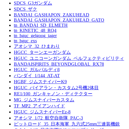
SDCS_G3ガンダム
SDCS_ザク
BANDAI_GASHAPON_ZAKUHEAD
BANDAI_GASHAPON_ZAKUHEAD_GATO
tn_BANDAI_SD_ELMETH
tn_KINETIC_48_RQ4
tn_hguc_gelgoog_jager
tn_hguc_exs
アオシマ_32_ひまわり
HGCC_ターンエーガンダム
HGUC_ユニコーンガンダム_ペルフェクティビリティ
BANDAISPIRITS_BEYONDGLOBAL_RX78
HGUC_ガルバルディβ
バンダイ_1/144_AT-AT
HGBF_ジムスナイパーK9
HGUC_バイアラン・カスタム2号機2体目
RE1/100_ガンキャノン・ディテクター
MG_ジムスナイパーカスタム
TF_MP2_アイアンハイド
HGUC_ジムスナイパーEz-8
アオシマ_1/72_航空自衛隊_PAC-3
ピットロード_35_日本海軍_九六式25mm三連装機銃