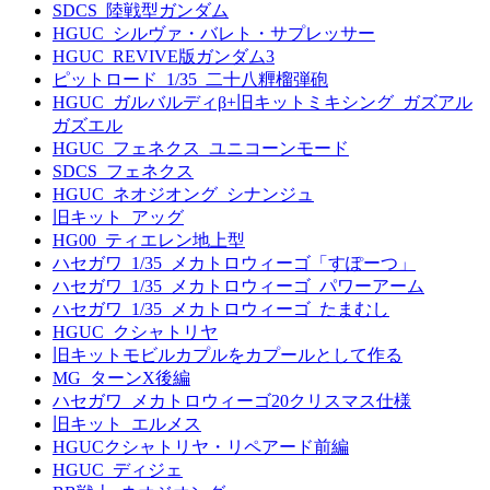
SDCS_陸戦型ガンダム
HGUC_シルヴァ・バレト・サプレッサー
HGUC_REVIVE版ガンダム3
ピットロード_1/35_二十八糎榴弾砲
HGUC_ガルバルディβ+旧キットミキシング_ガズアル
ガズエル
HGUC_フェネクス_ユニコーンモード
SDCS_フェネクス
HGUC_ネオジオング_シナンジュ
旧キット_アッグ
HG00_ティエレン地上型
ハセガワ_1/35_メカトロウィーゴ「すぽーつ」
ハセガワ_1/35_メカトロウィーゴ_パワーアーム
ハセガワ_1/35_メカトロウィーゴ_たまむし
HGUC_クシャトリヤ
旧キットモビルカプルをカプールとして作る
MG_ターンX後編
ハセガワ_メカトロウィーゴ20クリスマス仕様
旧キット_エルメス
HGUCクシャトリヤ・リペアード前編
HGUC_ディジェ