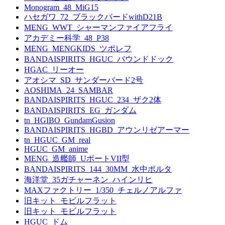
Monogram_48_MiG15
ハセガワ_72_ブラックバードwithD21B
MENG_WWT_シャーマンファイアフライ
アカデミー科学_48_P38
MENG_MENGKIDS_ツポレフ
BANDAISPIRITS_HGUC_バウンドドック
HGAC_リーオー
アオシマ_SD_サンダーバード2号
AOSHIMA_24_SAMBAR
BANDAISPIRITS_HGUC_234_ザク2体
BANDAISPIRITS_EG_ガンダム
tn_HGIBO_GundamGusion
BANDAISPIRITS_HGBD_アウンリゼアーマー
tn_HGUC_GM_real
HGUC_GM_anime
MENG_造艦師_UボートVII型
BANDAISPIRITS_144_30MM_水中ポルタ
海洋堂_35ガチャーネン_ハインリヒ
MAXファクトリー_1/350_チェルノアルファ
旧キット_モビルフラット
旧キット_モビルフラット
HGUC_ドム