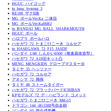
HGUC_ハイゴッグ
tn_hguc_hygogg_3
RE100_ザクII改
MG_ボールVer.Ka_二体目
MG_ボールVer.Ka06R2
tn_BANDAI_MG_BALL_SHARKMOUTH
HGUC_ボール
ハロプラ_ボールハロ
ハセガワ_72_たまごひこーき_コルセア
tn_HASEGAWA_72_F15_JASDF
バンダイ_1/48_しんかい6500（推進器改造型）
ハセガワ_72_A10旧キット凸
MENG_MENGKIDS_グローブマスターⅢ
タミヤ_35_ヘッツァー
ハセガワ_72_コルセア
アオシマ_72_飛燕
タミヤ_48_ストームタイガー
ハセガワ_72_ブラックバードICHIBAN
KPモデルズ_72_デ・ハビランド_コメット
ハセガワ_たまごひこーき_MiG15
ドラゴン_144_sIG33III号自走砲
バンダイ_60_射出成形機