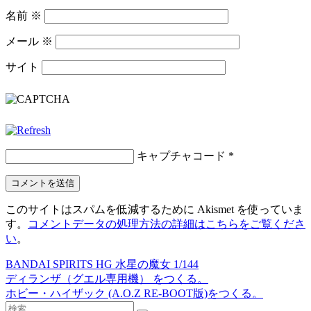
名前
※
メール
※
サイト
キャプチャコード
*
このサイトはスパムを低減するために Akismet を使っていま
す。
コメントデータの処理方法の詳細はこちらをご覧くださ
い
。
BANDAI SPIRITS HG 水星の魔女 1/144
投
ディランザ（グエル専用機） をつくる。
稿
ホビー・ハイザック (A.O.Z RE-BOOT版)をつくる。
検