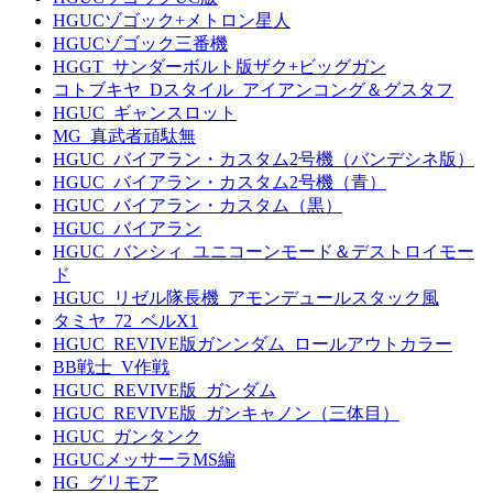
HGUCゾゴック+メトロン星人
HGUCゾゴック三番機
HGGT_サンダーボルト版ザク+ビッグガン
コトブキヤ_Dスタイル_アイアンコング＆グスタフ
HGUC_ギャンスロット
MG_真武者頑駄無
HGUC_バイアラン・カスタム2号機（バンデシネ版）
HGUC_バイアラン・カスタム2号機（青）
HGUC_バイアラン・カスタム（黒）
HGUC_バイアラン
HGUC_バンシィ_ユニコーンモード＆デストロイモー
ド
HGUC_リゼル隊長機_アモンデュールスタック風
タミヤ_72_ベルX1
HGUC_REVIVE版ガンンダム_ロールアウトカラー
BB戦士_V作戦
HGUC_REVIVE版_ガンダム
HGUC_REVIVE版_ガンキャノン（三体目）
HGUC_ガンタンク
HGUCメッサーラMS編
HG_グリモア