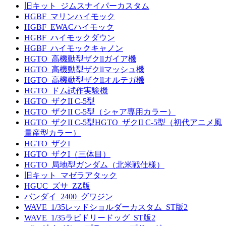
旧キット_ジムスナイパーカスタム
HGBF_マリンハイモック
HGBF_EWACハイモック
HGBF_ハイモックダウン
HGBF_ハイモックキャノン
HGTO_高機動型ザクllガイア機
HGTO_高機動型ザクllマッシュ機
HGTO_高機動型ザクllオルテガ機
HGTO_ドム試作実験機
HGTO_ザクII C-5型
HGTO_ザクII C-5型（シャア専用カラー）
HGTO_ザクII C-5型HGTO_ザクII C-5型（初代アニメ風
量産型カラー）
HGTO_ザクI
HGTO_ザクI（三体目）
HGTO_局地型ガンダム（北米戦仕様）
旧キット_マゼラアタック
HGUC_ズサ_ZZ版
バンダイ_2400_グワジン
WAVE_1/35レッドショルダーカスタム_ST版2
WAVE_1/35ラビドリードッグ_ST版2