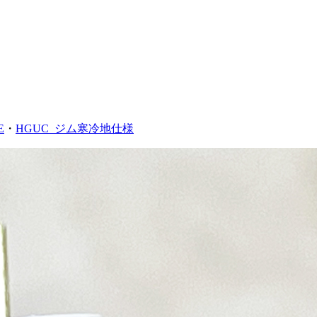
E
・
HGUC_ジム寒冷地仕様