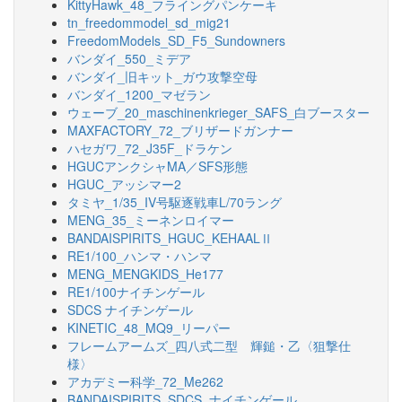
KittyHawk_48_フライングパンケーキ
tn_freedommodel_sd_mig21
FreedomModels_SD_F5_Sundowners
バンダイ_550_ミデア
バンダイ_旧キット_ガウ攻撃空母
バンダイ_1200_マゼラン
ウェーブ_20_maschinenkrieger_SAFS_白ブースター
MAXFACTORY_72_ブリザードガンナー
ハセガワ_72_J35F_ドラケン
HGUCアンクシャMA／SFS形態
HGUC_アッシマー2
タミヤ_1/35_IV号駆逐戦車L/70ラング
MENG_35_ミーネンロイマー
BANDAISPIRITS_HGUC_KEHAALⅡ
RE1/100_ハンマ・ハンマ
MENG_MENGKIDS_He177
RE1/100ナイチンゲール
SDCS ナイチンゲール
KINETIC_48_MQ9_リーパー
フレームアームズ_四八式二型 輝鎚・乙〈狙撃仕
様〉
アカデミー科学_72_Me262
BANDAISPIRITS_SDCS_ナイチンゲール