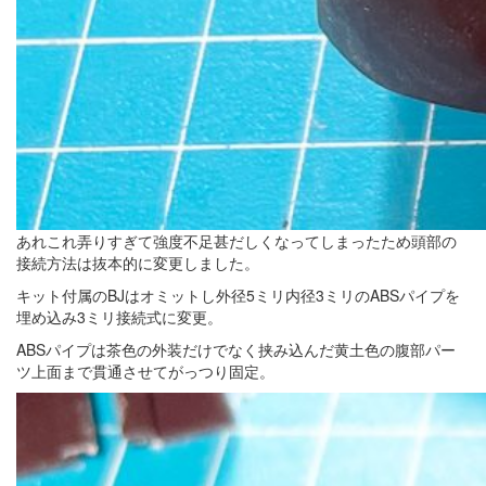
あれこれ弄りすぎて強度不足甚だしくなってしまったため頭部の
接続方法は抜本的に変更しました。
キット付属のBJはオミットし外径5ミリ内径3ミリのABSパイプを
埋め込み3ミリ接続式に変更。
ABSパイプは茶色の外装だけでなく挟み込んだ黄土色の腹部パー
ツ上面まで貫通させてがっつり固定。