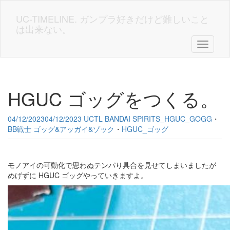
Skip
to
UC-TIMELINE. ガンプラ好きだけど難しいこと
main
は出来ない。
content
Toggle n
HGUC ゴッグをつくる。
04/12/2023
04/12/2023
UCTL
BANDAI SPIRITS_HGUC_GOGG
・
BB戦士 ゴッグ&アッガイ&ゾック
・
HGUC_ゴッグ
モノアイの可動化で思わぬテンパり具合を見せてしまいましたが
めげずに HGUC ゴッグやっていきますよ。