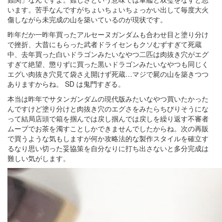
います。苦手なんですがちょいちょいちょっかい出して毎度大火
傷しながら未完成の山を築いているのが現状です。
昨年だか一昨年買ったアルセーヌガンダムも合わせ目と塗り分け
で挫折、大昔にもらった武者ドライセンもクソむずすぎて死蔵
中、去年買った白いドラゴンみたいなやつ二匹は肉抜き穴がエグ
すぎて絶望、懲りずに買った黒いドラゴンみたいなやつも同じく
エグい肉抜き穴見て袋さえ開けず死蔵…マジで屍の山を築きつつ
ありますからね。 SD は鬼門すぎる。
本当は昨年でサタンガンダムの現代版みたいなやつ買いたかった
んですけど塗り分けと肉抜き穴のエグさをみたらちびりそうにな
って結局店頭で箱を掴んでは戻し掴んでは戻しを繰り返す不審者
ムーブでお茶を濁すことしかできませんでしたからね。次の再販
で買うような気もしますが何か攻略法的な製作スタイルを確立す
るなり思い切った妥協策を自分なりに打ち出さないと多分完成は
難しい気がします。