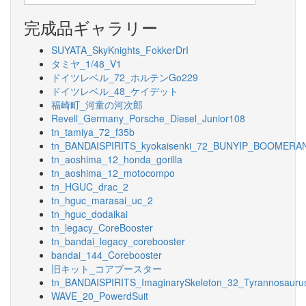
完成品ギャラリー
SUYATA_SkyKnights_FokkerDrI
タミヤ_1/48_V1
ドイツレベル_72_ホルテンGo229
ドイツレベル_48_ケイデット
福崎町_河童の河次郎
Revell_Germany_Porsche_Diesel_Junior108
tn_tamiya_72_f35b
tn_BANDAISPIRITS_kyokaisenki_72_BUNYIP_BOOMERA
tn_aoshima_12_honda_gorilla
tn_aoshima_12_motocompo
tn_HGUC_drac_2
tn_hguc_marasai_uc_2
tn_hguc_dodaikai
tn_legacy_CoreBooster
tn_bandai_legacy_corebooster
bandai_144_Corebooster
旧キット_コアブースター
tn_BANDAISPIRITS_ImaginarySkeleton_32_Tyrannosauru
WAVE_20_PowerdSuit