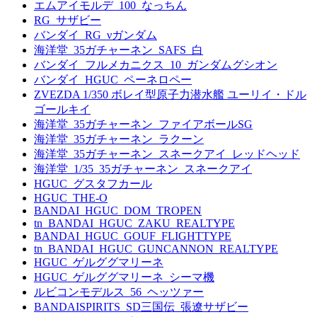
エムアイモルデ_100_なっちん
RG_サザビー
バンダイ_RG_νガンダム
海洋堂_35ガチャーネン_SAFS_白
バンダイ_フルメカニクス_10_ガンダムグシオン
バンダイ_HGUC_ペーネロペー
ZVEZDA 1/350 ボレイ型原子力潜水艦 ユーリイ・ドル
ゴールキイ
海洋堂_35ガチャーネン_ファイアボールSG
海洋堂_35ガチャーネン_ラクーン
海洋堂_35ガチャーネン_スネークアイ_レッドヘッド
海洋堂_1/35_35ガチャーネン_スネークアイ
HGUC_グスタフカール
HGUC_THE-O
BANDAI_HGUC_DOM_TROPEN
tn_BANDAI_HGUC_ZAKU_REALTYPE
BANDAI_HGUC_GOUF_FLIGHTTYPE
tn_BANDAI_HGUC_GUNCANNON_REALTYPE
HGUC_ゲルググマリーネ
HGUC_ゲルググマリーネ_シーマ機
ルビコンモデルス_56_ヘッツァー
BANDAISPIRITS_SD三国伝_張遼サザビー