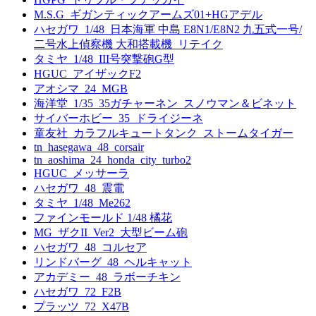
M.S.G_ギガンティックアームズ01+HGアデル
ハセガワ_1/48_日本海軍 中島 E8N1/E8N2 九五式一号/
二号水上偵察機 大和搭載機_リテイク
タミヤ_1/48_III号突撃砲G型
HGUC_アイザックF2
アオシマ_24_MGB
海洋堂_1/35_35ガチャーネン_スノウマン＆ビネット
サイバーホビー_35_ドライジーネ
童友社_カラフルキュートタンク_ストームタイガー
tn_hasegawa_48_corsair
tn_aoshima_24_honda_city_turbo2
HGUC_メッサーラ
ハセガワ_48_震電
タミヤ_1/48_Me262
ファインモールド 1/48 橘花
MG_ザクII_Ver2_大型ビーム砲
ハセガワ_48_コルセア
リンドバーグ_48_ヘルキャット
アカデミー_48_ラボーチキン
ハセガワ_72_F2B
プラッツ_72_X47B