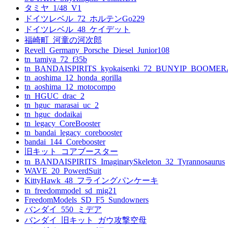
シ
タミヤ_1/48_V1
ョ
ドイツレベル_72_ホルテンGo229
ドイツレベル_48_ケイデット
ン
福崎町_河童の河次郎
Revell_Germany_Porsche_Diesel_Junior108
tn_tamiya_72_f35b
tn_BANDAISPIRITS_kyokaisenki_72_BUNYIP_BOOME
tn_aoshima_12_honda_gorilla
tn_aoshima_12_motocompo
tn_HGUC_drac_2
tn_hguc_marasai_uc_2
tn_hguc_dodaikai
tn_legacy_CoreBooster
tn_bandai_legacy_corebooster
bandai_144_Corebooster
旧キット_コアブースター
tn_BANDAISPIRITS_ImaginarySkeleton_32_Tyrannosaurus
WAVE_20_PowerdSuit
KittyHawk_48_フライングパンケーキ
tn_freedommodel_sd_mig21
FreedomModels_SD_F5_Sundowners
バンダイ_550_ミデア
バンダイ_旧キット_ガウ攻撃空母