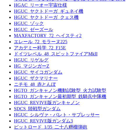
HGAC_リーオー宇宙仕様
HGUC_ヤクトドーガ_ギュネイ機
HGUC_ヤクトドーガ_クェス機
HGUC_ゾック
HGUC_ゼーズール
MAXFACTORY_72_ヘイスティ2
エレール_72_モラーヌ225
アカデミー科学_72_F15E
ドイツレベル_48_スピットファイアMkII
HGUC_リゲルグ
HG_マジンガーZ
HGUC_サイコガンダム
HGUC_ザクマリナー
ニチモ_48_赤とんぼ
HGTO_ガンキャノン機動試験型_火力試験型
HGTO_ガンキャノン最初期型_鉄騎兵中隊機
HGUC_REVIVE版ガンキャノン
SDCS_陸戦型ガンダム
HGUC_シルヴァ・バレト・サプレッサー
HGUC_REVIVE版ガンダム3
ピットロード_1/35_二十八糎榴弾砲