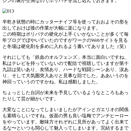
ジンの裏が空洞なのでポリパテを流し込んでおきます。
半乾き状態の時にカッターナイフ等を使っておおよその形を
出しておけば後の作業が大幅に楽になります。
この時期はポリパテの硬化が上手くいかないことが多くて毎
年ブログでぼやいていたのですがワークのWebサイトを見る
と冬場は硬化剤を多めに入れるよう書いてありました（笑）
それにしても「鉄血のオルフェンズ」本当に面白いですね。
私はテレビを持っていないので配信で視聴していますが第十
九話は笑いあり、友情あり、ハードな戦闘シーンあり、涙あ
り、そして大気圏突入ありと見事な回でした。ああいうのを
神回っていうのですかね。私は感動しました。
ちょっとした台詞が未来を予見しているようなところもあっ
たりして芸が細かいです。
大変なことになってしまいましたがアインとガエリオの関係
も素晴らしいですね。仮面の男も良い塩梅でアンチヒーロー
をやっています。敵味方それぞれに見所があってよく出来て
るな〜といつも関心して魅入ってしまいます。完結するまで