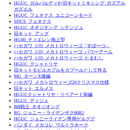
HGUC_ガルバルディβ+旧キットミキシング_ガズアル
ガズエル
HGUC_フェネクス_ユニコーンモード
SDCS_フェネクス
HGUC_ネオジオング_シナンジュ
旧キット_アッグ
HG00_ティエレン地上型
ハセガワ_1/35_メカトロウィーゴ「すぽーつ」
ハセガワ_1/35_メカトロウィーゴ_パワーアーム
ハセガワ_1/35_メカトロウィーゴ_たまむし
HGUC_クシャトリヤ
旧キットモビルカプルをカプールとして作る
MG_ターンX後編
ハセガワ_メカトロウィーゴ20クリスマス仕様
旧キット_エルメス
HGUCクシャトリヤ・リペアード前編
HGUC_ディジェ
BB戦士_ネオジオング
RG_ジョニー・ライデンザク06R2
HGUC_ジョニーライデン専用ゲルググ
バンダイ_メカコレ_ウルトラホーク