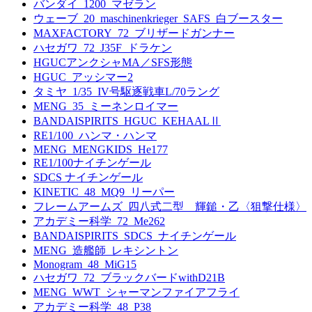
バンダイ_1200_マゼラン
ウェーブ_20_maschinenkrieger_SAFS_白ブースター
MAXFACTORY_72_ブリザードガンナー
ハセガワ_72_J35F_ドラケン
HGUCアンクシャMA／SFS形態
HGUC_アッシマー2
タミヤ_1/35_IV号駆逐戦車L/70ラング
MENG_35_ミーネンロイマー
BANDAISPIRITS_HGUC_KEHAALⅡ
RE1/100_ハンマ・ハンマ
MENG_MENGKIDS_He177
RE1/100ナイチンゲール
SDCS ナイチンゲール
KINETIC_48_MQ9_リーパー
フレームアームズ_四八式二型 輝鎚・乙〈狙撃仕様〉
アカデミー科学_72_Me262
BANDAISPIRITS_SDCS_ナイチンゲール
MENG_造艦師_レキシントン
Monogram_48_MiG15
ハセガワ_72_ブラックバードwithD21B
MENG_WWT_シャーマンファイアフライ
アカデミー科学_48_P38