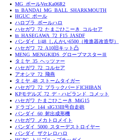
MG_ボールVer.Ka06R2
tn_BANDAI_MG_BALL_SHARKMOUTH
HGUC_ボール
ハロプラ_ボールハロ
ハセガワ_72_たまごひこーき_コルセア
tn_HASEGAWA_72_F15_JASDF
バンダイ_1/48_しんかい6500（推進器改造型）
ハセガワ_72_A10旧キット凸
MENG_MENGKIDS_グローブマスターⅢ
タミヤ_35_ヘッツァー
ハセガワ_72_コルセア
アオシマ_72_飛燕
タミヤ_48_ストームタイガー
ハセガワ_72_ブラックバードICHIBAN
KPモデルズ_72_デ・ハビランド_コメット
ハセガワ_たまごひこーき_MiG15
ドラゴン_144_sIG33III号自走砲
バンダイ_60_射出成形機
ハセガワ_メカトロメイト
バンダイ_5000_スターデストロイヤー
バンダイ_ザクレロハロ
HGPG_トリプル・プチッガイ