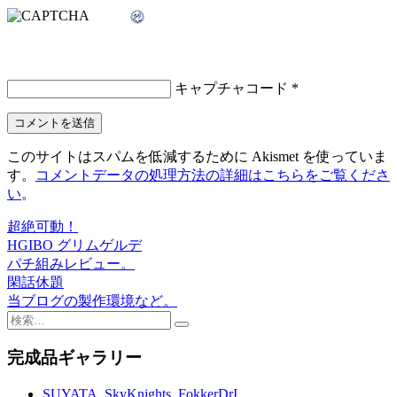
キャプチャコード
*
このサイトはスパムを低減するために Akismet を使っていま
す。
コメントデータの処理方法の詳細はこちらをご覧くださ
い
。
超絶可動！
投
HGIBO グリムゲルデ
稿
パチ組みレビュー。
閑話休題
ナ
当ブログの製作環境など。
ビ
検
索:
ゲ
完成品ギャラリー
ー
SUYATA_SkyKnights_FokkerDrI