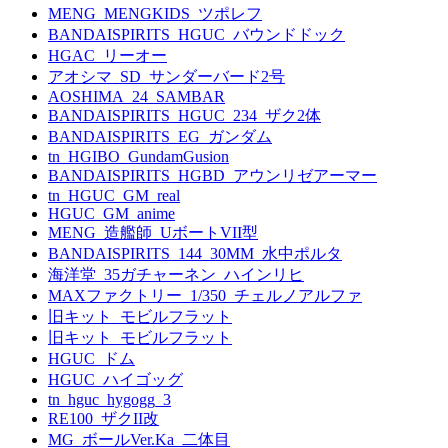
MENG_MENGKIDS_ツポレフ
BANDAISPIRITS_HGUC_バウンドドック
HGAC_リーオー
アオシマ_SD_サンダーバード2号
AOSHIMA_24_SAMBAR
BANDAISPIRITS_HGUC_234_ザク2体
BANDAISPIRITS_EG_ガンダム
tn_HGIBO_GundamGusion
BANDAISPIRITS_HGBD_アウンリゼアーマー
tn_HGUC_GM_real
HGUC_GM_anime
MENG_造艦師_UボートVII型
BANDAISPIRITS_144_30MM_水中ポルタ
海洋堂_35ガチャーネン_ハインリヒ
MAXファクトリー_1/350_チェルノアルファ
旧キット_モビルフラット
旧キット_モビルフラット
HGUC_ドム
HGUC_ハイゴッグ
tn_hguc_hygogg_3
RE100_ザクII改
MG_ボールVer.Ka_二体目