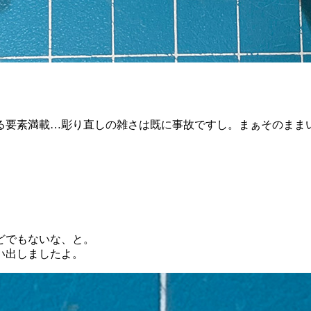
る要素満載…彫り直しの雑さは既に事故ですし。まぁそのまま
どでもないな、と。
い出しましたよ。