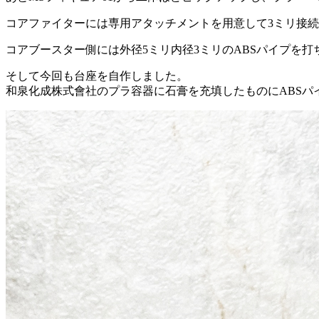
コアファイターには専用アタッチメントを用意して3ミリ接
コアブースター側には外径5ミリ内径3ミリのABSパイプを
そして今回も台座を自作しました。
和泉化成株式會社のプラ容器に石膏を充填したものにABSパ