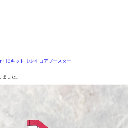
r
・
旧キット_1/144_コアブースター
成しました。