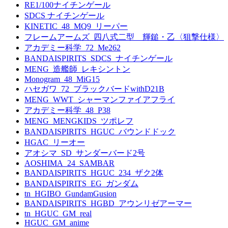
RE1/100ナイチンゲール
SDCS ナイチンゲール
KINETIC_48_MQ9_リーパー
フレームアームズ_四八式二型 輝鎚・乙〈狙撃仕様〉
アカデミー科学_72_Me262
BANDAISPIRITS_SDCS_ナイチンゲール
MENG_造艦師_レキシントン
Monogram_48_MiG15
ハセガワ_72_ブラックバードwithD21B
MENG_WWT_シャーマンファイアフライ
アカデミー科学_48_P38
MENG_MENGKIDS_ツポレフ
BANDAISPIRITS_HGUC_バウンドドック
HGAC_リーオー
アオシマ_SD_サンダーバード2号
AOSHIMA_24_SAMBAR
BANDAISPIRITS_HGUC_234_ザク2体
BANDAISPIRITS_EG_ガンダム
tn_HGIBO_GundamGusion
BANDAISPIRITS_HGBD_アウンリゼアーマー
tn_HGUC_GM_real
HGUC_GM_anime