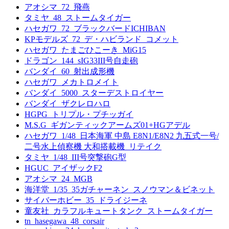
アオシマ_72_飛燕
タミヤ_48_ストームタイガー
ハセガワ_72_ブラックバードICHIBAN
KPモデルズ_72_デ・ハビランド_コメット
ハセガワ_たまごひこーき_MiG15
ドラゴン_144_sIG33III号自走砲
バンダイ_60_射出成形機
ハセガワ_メカトロメイト
バンダイ_5000_スターデストロイヤー
バンダイ_ザクレロハロ
HGPG_トリプル・プチッガイ
M.S.G_ギガンティックアームズ01+HGアデル
ハセガワ_1/48_日本海軍 中島 E8N1/E8N2 九五式一号/
二号水上偵察機 大和搭載機_リテイク
タミヤ_1/48_III号突撃砲G型
HGUC_アイザックF2
アオシマ_24_MGB
海洋堂_1/35_35ガチャーネン_スノウマン＆ビネット
サイバーホビー_35_ドライジーネ
童友社_カラフルキュートタンク_ストームタイガー
tn_hasegawa_48_corsair