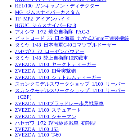
RE1/100_ガンキャノン・ディテクター
MG_ジムスナイパーカスタム
TF_MP2_アイアンハイド
HGUC_ジムスナイパーEz-8
アオシマ_1/72_航空自衛隊_PAC-3
ピットロード_35_日本海軍_九六式25mm三連装機銃
タミヤ_1/48_日本海軍G40コマツブルドーザー
ハセガワ_72_ローゼンバウアー
タミヤ_1/48_陸上自衛隊10式戦車
ZVEZDA_1/100_ヤークトティーガー
ZVEZDA_1/100_III号突撃砲
ZVEZDA_1/100_シュトルムティーガー
スカンクモデルスワークショップ_1/100_リーパー
スカンクモデルスワークショップ_1/100_リーパー
（CBP）
ZVEZDA_1/100ブラッドレー歩兵戦闘車
ZVEZDA_1/100_スチュアート
ZVEZDA_1/100_シャーマン
ハセガワ_1/72_IV号駆逐戦車_初期型
ZVEZDA_1/100_JS3
ZVEZDA_1/100_T-60