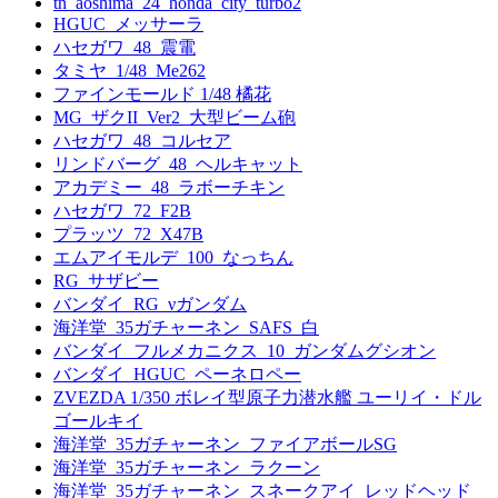
tn_aoshima_24_honda_city_turbo2
HGUC_メッサーラ
ハセガワ_48_震電
タミヤ_1/48_Me262
ファインモールド 1/48 橘花
MG_ザクII_Ver2_大型ビーム砲
ハセガワ_48_コルセア
リンドバーグ_48_ヘルキャット
アカデミー_48_ラボーチキン
ハセガワ_72_F2B
プラッツ_72_X47B
エムアイモルデ_100_なっちん
RG_サザビー
バンダイ_RG_νガンダム
海洋堂_35ガチャーネン_SAFS_白
バンダイ_フルメカニクス_10_ガンダムグシオン
バンダイ_HGUC_ペーネロペー
ZVEZDA 1/350 ボレイ型原子力潜水艦 ユーリイ・ドル
ゴールキイ
海洋堂_35ガチャーネン_ファイアボールSG
海洋堂_35ガチャーネン_ラクーン
海洋堂_35ガチャーネン_スネークアイ_レッドヘッド