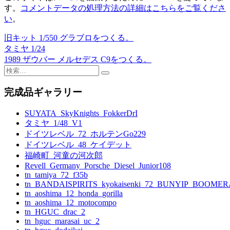
す。
コメントデータの処理方法の詳細はこちらをご覧くださ
い
。
旧キット 1/550 グラブロをつくる。
投
タミヤ 1/24
稿
1989 ザウバー メルセデス C9をつくる。
検
ナ
索:
ビ
完成品ギャラリー
ゲ
SUYATA_SkyKnights_FokkerDrI
ー
タミヤ_1/48_V1
ドイツレベル_72_ホルテンGo229
シ
ドイツレベル_48_ケイデット
ョ
福崎町_河童の河次郎
Revell_Germany_Porsche_Diesel_Junior108
ン
tn_tamiya_72_f35b
tn_BANDAISPIRITS_kyokaisenki_72_BUNYIP_BOOME
tn_aoshima_12_honda_gorilla
tn_aoshima_12_motocompo
tn_HGUC_drac_2
tn_hguc_marasai_uc_2