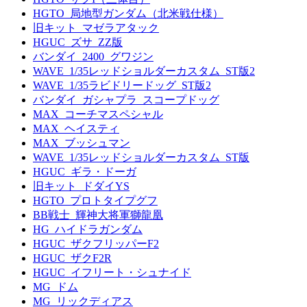
HGTO_局地型ガンダム（北米戦仕様）
旧キット_マゼラアタック
HGUC_ズサ_ZZ版
バンダイ_2400_グワジン
WAVE_1/35レッドショルダーカスタム_ST版2
WAVE_1/35ラビドリードッグ_ST版2
バンダイ_ガシャプラ_スコープドッグ
MAX_コーチマスペシャル
MAX_ヘイスティ
MAX_ブッシュマン
WAVE_1/35レッドショルダーカスタム_ST版
HGUC_ギラ・ドーガ
旧キット_ドダイYS
HGTO_プロトタイプグフ
BB戦士_輝神大将軍獅龍凰
HG_ハイドラガンダム
HGUC_ザクフリッパーF2
HGUC_ザクF2R
HGUC_イフリート・シュナイド
MG_ドム
MG_リックディアス