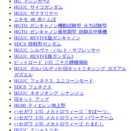
HG_マジンガーZ
HGUC_サイコガンダム
HGUC_ザクマリナー
ニチモ_48_赤とんぼ
HGTO_ガンキャノン機動試験型_火力試験型
HGTO_ガンキャノン最初期型_鉄騎兵中隊機
HGUC_REVIVE版ガンキャノン
SDCS_陸戦型ガンダム
HGUC_シルヴァ・バレト・サプレッサー
HGUC_REVIVE版ガンダム3
ピットロード_1/35_二十八糎榴弾砲
HGUC_ガルバルディβ+旧キットミキシング_ガズアル
ガズエル
HGUC_フェネクス_ユニコーンモード
SDCS_フェネクス
HGUC_ネオジオング_シナンジュ
旧キット_アッグ
HG00_ティエレン地上型
ハセガワ_1/35_メカトロウィーゴ「すぽーつ」
ハセガワ_1/35_メカトロウィーゴ_パワーアーム
ハセガワ_1/35_メカトロウィーゴ_たまむし
HGUC_クシャトリヤ