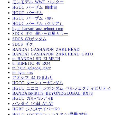
モンモデル_WWT_パンター
HGUC_バーザム_四体目
HGUC_バーザム
HGUC_バーザム（赤）
HGUC_バーザム（クリア）
hguc_barzam_aoz_reboot_cmp
SDCS_ザク_黒い三連星カラー
SDCS_G3ガンダム
SDCS_ザク
BANDAI_GASHAPON_ZAKUHEAD
BANDAI_GASHAPON_ZAKUHEAD_GATO
tn_BANDAI_SD_ELMETH
tn_KINETIC_48_RQ4
tn_hguc_gelgoog_jager
tn_hguc_exs
アオシマ_32_ひまわり
HGCC_ターンエーガンダム
HGUC_ユニコーンガンダム_ペルフェクティビリティ
BANDAISPIRITS_BEYONDGLOBAL_RX78
HGUC_ガルバルディβ
バンダイ_1/144_AT-AT
HGBF_ジムスナイパーK9
HGUC_バイアラン・カスタム2号機2体目