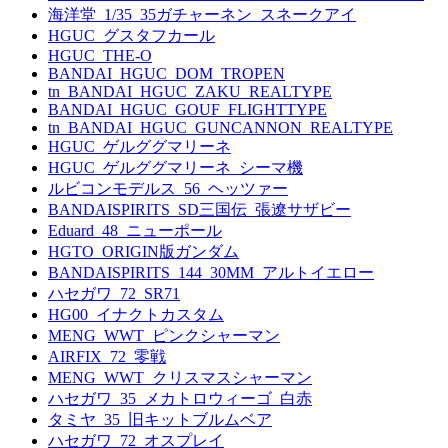
海洋堂_1/35_35ガチャーネン_スネークアイ
HGUC_グスタフカール
HGUC_THE-O
BANDAI_HGUC_DOM_TROPEN
tn_BANDAI_HGUC_ZAKU_REALTYPE
BANDAI_HGUC_GOUF_FLIGHTTYPE
tn_BANDAI_HGUC_GUNCANNON_REALTYPE
HGUC_ゲルググマリーネ
HGUC_ゲルググマリーネ_シーマ機
ルビコンモデルス_56_ヘッツァー
BANDAISPIRITS_SD三国伝_張遼サザビー
Eduard_48_ニューポール
HGTO_ORIGIN版ガンダム
BANDAISPIRITS_144_30MM_アルトイエロー
ハセガワ_72_SR71
HG00_イナクトカスタム
MENG_WWT_ピンクシャーマン
AIRFIX_72_零戦
MENG_WWT_クリスマスシャーマン
ハセガワ_35_メカトロウィーゴ_白赤
タミヤ_35_旧キットブルムベア
ハセガワ_72_オスプレイ