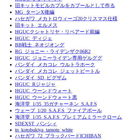
旧キットモビルカプルをカプールとして作る
MG_ターンX後編
ハセガワ_メカトロウィーゴ20クリスマス仕様
旧キット_エルメス
HGUCクシャトリヤ・リペアード前編
HGUC_ディジェ
BB戦士_ネオジオング
RG_ジョニー・ライデンザク06R2
HGUC_ジョニーライデン専用ゲルググ
バンダイ_メカコレ_ウルトラホーク
バンダイ_メカコレ_ジェットビートル
バンダイ_SD_ビグザム
HGUC_Rジャジャ
HGUC_ウーンドウォート
HGUC_ウーンドウォート黒
海洋堂_1/35_35ガチャーネン_S.A.F.S
ウェーブ_1/20_S.A.F.S_ファイアボール
海洋堂_1/35_S.A.F.S_プレミアムミラークローム
SDEXST_バンシィ
tn_kotobukiya_tamotu_white
ハセガワ_72_ブラックバードICHIBAN