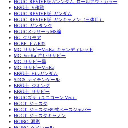
HGUC_REVIVE版ガンンダム_ロールアウトカラー
BB戦士_V作戦
HGUC_REVIVE版_ガンダム
HGUC_REVIVE版_ガンキャノン（三体目）
HGUC_ガンタンク
HGUCメッサーラMS編
HG_グリモア
HGBF_ドムR35
MG_サザビーVer.Ka_キャンディレッド
MG_Ver.Ka_白いサザビー
MG_サザビー黒
MG_サザビーVer.Ka
BB戦士_Hi-νガンダム
SDCS_ナイチンゲール
BB戦士_ジオング
BB戦士_サザビー
HGUCズサ（ユニコーン Ver.）
HGGT_ジェスタ
HGGT_ジェスタ+89式ベースジャバー
HGGT_ジェスタキャノン
HGIBO_漏影
HGIBO_ゲイレール