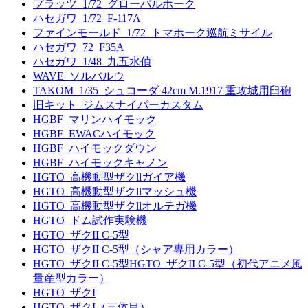
プラッツ_1/72_グローバルホーク
ハセガワ_1/72_F-117A
ファインモールド_1/72_トマホーク巡航ミサイル
ハセガワ_72_F35A
ハセガワ_1/48_九五水偵
WAVE_ソルバルウ
TAKOM_1/35_シュコーダ 42cm M.1917 重攻城用臼砲
旧キット_ジムスナイパーカスタム
HGBF_マリンハイモック
HGBF_EWACハイモック
HGBF_ハイモックダウン
HGBF_ハイモックキャノン
HGTO_高機動型ザクllガイア機
HGTO_高機動型ザクllマッシュ機
HGTO_高機動型ザクllオルテガ機
HGTO_ドム試作実験機
HGTO_ザクII C-5型
HGTO_ザクII C-5型（シャア専用カラー）
HGTO_ザクII C-5型HGTO_ザクII C-5型（初代アニメ風
量産型カラー）
HGTO_ザクI
HGTO_ザクI（三体目）