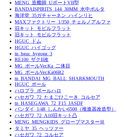
MENG_造艦師_UボートVII型
BANDAISPIRITS_144_30MM_水中ポルタ
海洋堂_35ガチャーネン_ハインリヒ
MAXファクトリー_1/350_チェルノアルファ
旧キット_モビルフラット
旧キット_モビルフラット
HGUC_ドム
HGUC_ハイゴッグ
tn_hguc_hygogg_3
RE100_ザクII改
MG_ボールVer.Ka_二体目
MG_ボールVer.Ka06R2
tn_BANDAI_MG_BALL_SHARKMOUTH
HGUC_ボール
ハロプラ_ボールハロ
ハセガワ_72_たまごひこーき_コルセア
tn_HASEGAWA_72_F15_JASDF
バンダイ_1/48_しんかい6500（推進器改造型）
ハセガワ_72_A10旧キット凸
MENG_MENGKIDS_グローブマスターⅢ
タミヤ_35_ヘッツァー
ハセガワ_72_コルセア