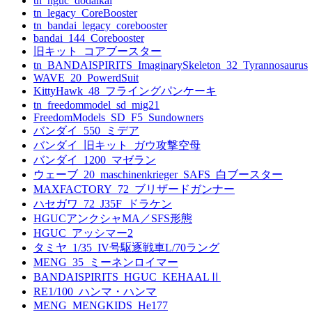
tn_hguc_dodaikai
tn_legacy_CoreBooster
tn_bandai_legacy_corebooster
bandai_144_Corebooster
旧キット_コアブースター
tn_BANDAISPIRITS_ImaginarySkeleton_32_Tyrannosaurus
WAVE_20_PowerdSuit
KittyHawk_48_フライングパンケーキ
tn_freedommodel_sd_mig21
FreedomModels_SD_F5_Sundowners
バンダイ_550_ミデア
バンダイ_旧キット_ガウ攻撃空母
バンダイ_1200_マゼラン
ウェーブ_20_maschinenkrieger_SAFS_白ブースター
MAXFACTORY_72_ブリザードガンナー
ハセガワ_72_J35F_ドラケン
HGUCアンクシャMA／SFS形態
HGUC_アッシマー2
タミヤ_1/35_IV号駆逐戦車L/70ラング
MENG_35_ミーネンロイマー
BANDAISPIRITS_HGUC_KEHAALⅡ
RE1/100_ハンマ・ハンマ
MENG_MENGKIDS_He177