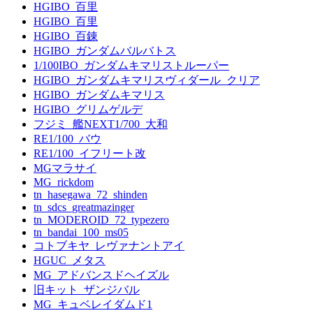
HGIBO_百里
HGIBO_百里
HGIBO_百錬
HGIBO_ガンダムバルバトス
1/100IBO_ガンダムキマリストルーパー
HGIBO_ガンダムキマリスヴィダール_クリア
HGIBO_ガンダムキマリス
HGIBO_グリムゲルデ
フジミ_艦NEXT1/700_大和
RE1/100_バウ
RE1/100_イフリート改
MGマラサイ
MG_rickdom
tn_hasegawa_72_shinden
tn_sdcs_greatmazinger
tn_MODEROID_72_typezero
tn_bandai_100_ms05
コトブキヤ_レヴァナントアイ
HGUC_メタス
MG_アドバンスドヘイズル
旧キット_ザンジバル
MG_キュベレイダムド1