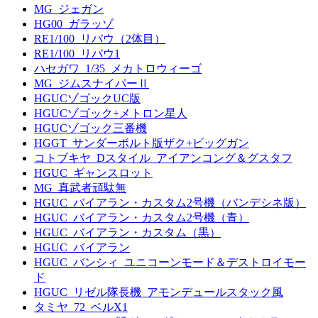
MG_ジェガン
HG00_ガラッゾ
RE1/100_リバウ（2体目）
RE1/100_リバウ1
ハセガワ_1/35_メカトロウィーゴ
MG_ジムスナイパーⅡ
HGUCゾゴックUC版
HGUCゾゴック+メトロン星人
HGUCゾゴック三番機
HGGT_サンダーボルト版ザク+ビッグガン
コトブキヤ_Dスタイル_アイアンコング＆グスタフ
HGUC_ギャンスロット
MG_真武者頑駄無
HGUC_バイアラン・カスタム2号機（バンデシネ版）
HGUC_バイアラン・カスタム2号機（青）
HGUC_バイアラン・カスタム（黒）
HGUC_バイアラン
HGUC_バンシィ_ユニコーンモード＆デストロイモー
ド
HGUC_リゼル隊長機_アモンデュールスタック風
タミヤ_72_ベルX1