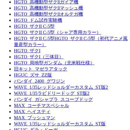
HGTO_高機動型ザクllガイア機
HGTO_高機動型ザクllマッシュ機
HGTO_高機動型ザクllオルテガ機
HGTO_ドム試作実験機
HGTO_ザクII C-5型
HGTO_ザクII C-5型（シャア専用カラー）
HGTO_ザクII C-5型HGTO_ザクII C-5型（初代アニメ風
量産型カラー）
HGTO_ザクI
HGTO_ザクI（三体目）
HGTO_局地型ガンダム（北米戦仕様）
旧キット_マゼラアタック
HGUC_ズサ_ZZ版
バンダイ_2400_グワジン
WAVE_1/35レッドショルダーカスタム_ST版2
WAVE_1/35ラビドリードッグ_ST版2
バンダイ_ガシャプラ_スコープドッグ
MAX_コーチマスペシャル
MAX_ヘイスティ
MAX_ブッシュマン
WAVE_1/35レッドショルダーカスタム_ST版
HGUC_ギラ・ドーガ