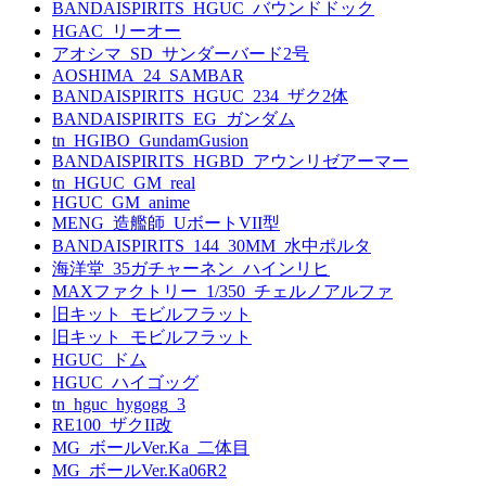
BANDAISPIRITS_HGUC_バウンドドック
HGAC_リーオー
アオシマ_SD_サンダーバード2号
AOSHIMA_24_SAMBAR
BANDAISPIRITS_HGUC_234_ザク2体
BANDAISPIRITS_EG_ガンダム
tn_HGIBO_GundamGusion
BANDAISPIRITS_HGBD_アウンリゼアーマー
tn_HGUC_GM_real
HGUC_GM_anime
MENG_造艦師_UボートVII型
BANDAISPIRITS_144_30MM_水中ポルタ
海洋堂_35ガチャーネン_ハインリヒ
MAXファクトリー_1/350_チェルノアルファ
旧キット_モビルフラット
旧キット_モビルフラット
HGUC_ドム
HGUC_ハイゴッグ
tn_hguc_hygogg_3
RE100_ザクII改
MG_ボールVer.Ka_二体目
MG_ボールVer.Ka06R2