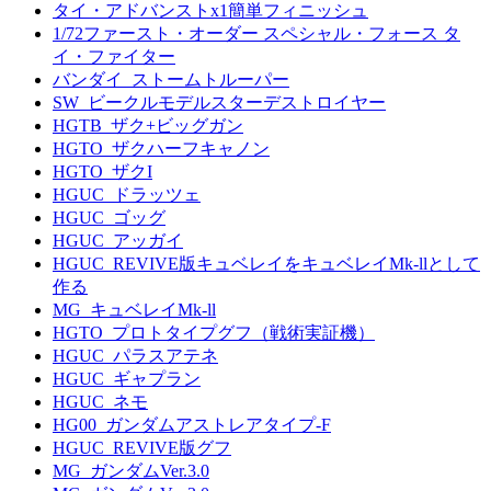
タイ・アドバンストx1簡単フィニッシュ
1/72ファースト・オーダー スペシャル・フォース タ
イ・ファイター
バンダイ_ストームトルーパー
SW_ビークルモデルスターデストロイヤー
HGTB_ザク+ビッグガン
HGTO_ザクハーフキャノン
HGTO_ザクI
HGUC_ドラッツェ
HGUC_ゴッグ
HGUC_アッガイ
HGUC_REVIVE版キュベレイをキュベレイMk-llとして
作る
MG_キュベレイMk-ll
HGTO_プロトタイプグフ（戦術実証機）
HGUC_パラスアテネ
HGUC_ギャプラン
HGUC_ネモ
HG00_ガンダムアストレアタイプ-F
HGUC_REVIVE版グフ
MG_ガンダムVer.3.0