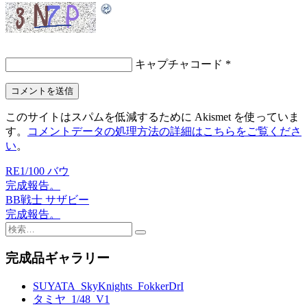
キャプチャコード
*
このサイトはスパムを低減するために Akismet を使っていま
す。
コメントデータの処理方法の詳細はこちらをご覧くださ
い
。
RE1/100 バウ
投
完成報告。
稿
BB戦士 サザビー
完成報告。
ナ
検
ビ
索:
完成品ギャラリー
ゲ
ー
SUYATA_SkyKnights_FokkerDrI
タミヤ_1/48_V1
シ