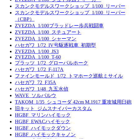
スカンクモデルスワークショップ_1/100_リーパー
スカンクモデルスワークショップ_1/100_リーパー
（CBP）
ZVEZDA_1/100ブラッドレー歩兵戦闘車
ZVEZDA_1/100_スチュアート
ZVEZDA_1/100_シャーマン
ハセガワ_1/72_IV号駆逐戦車_初期型
ZVEZDA_1/100_JS3
ZVEZDA_1/100_T-60
プラッツ_1/72_グローバルホーク
ハセガワ_1/72_F-117A
ファインモールド_1/72_トマホーク巡航ミサイル
ハセガワ_72_F35A
ハセガワ_1/48_九五水偵
WAVE_ソルバルウ
TAKOM_1/35_シュコーダ 42cm M.1917 重攻城用臼砲
旧キット_ジムスナイパーカスタム
HGBF_マリンハイモック
HGBF_EWACハイモック
HGBF_ハイモックダウン
HGBF_ハイモックキャノン