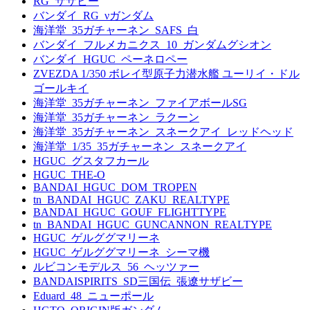
RG_サザビー
バンダイ_RG_νガンダム
海洋堂_35ガチャーネン_SAFS_白
バンダイ_フルメカニクス_10_ガンダムグシオン
バンダイ_HGUC_ペーネロペー
ZVEZDA 1/350 ボレイ型原子力潜水艦 ユーリイ・ドル
ゴールキイ
海洋堂_35ガチャーネン_ファイアボールSG
海洋堂_35ガチャーネン_ラクーン
海洋堂_35ガチャーネン_スネークアイ_レッドヘッド
海洋堂_1/35_35ガチャーネン_スネークアイ
HGUC_グスタフカール
HGUC_THE-O
BANDAI_HGUC_DOM_TROPEN
tn_BANDAI_HGUC_ZAKU_REALTYPE
BANDAI_HGUC_GOUF_FLIGHTTYPE
tn_BANDAI_HGUC_GUNCANNON_REALTYPE
HGUC_ゲルググマリーネ
HGUC_ゲルググマリーネ_シーマ機
ルビコンモデルス_56_ヘッツァー
BANDAISPIRITS_SD三国伝_張遼サザビー
Eduard_48_ニューポール