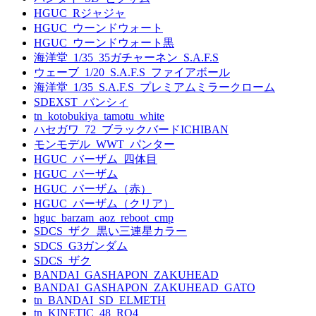
HGUC_Rジャジャ
HGUC_ウーンドウォート
HGUC_ウーンドウォート黒
海洋堂_1/35_35ガチャーネン_S.A.F.S
ウェーブ_1/20_S.A.F.S_ファイアボール
海洋堂_1/35_S.A.F.S_プレミアムミラークローム
SDEXST_バンシィ
tn_kotobukiya_tamotu_white
ハセガワ_72_ブラックバードICHIBAN
モンモデル_WWT_パンター
HGUC_バーザム_四体目
HGUC_バーザム
HGUC_バーザム（赤）
HGUC_バーザム（クリア）
hguc_barzam_aoz_reboot_cmp
SDCS_ザク_黒い三連星カラー
SDCS_G3ガンダム
SDCS_ザク
BANDAI_GASHAPON_ZAKUHEAD
BANDAI_GASHAPON_ZAKUHEAD_GATO
tn_BANDAI_SD_ELMETH
tn_KINETIC_48_RQ4