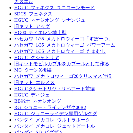
ガズエル
HGUC_フェネクス_ユニコーンモード
SDCS_フェネクス
HGUC_ネオジオング_シナンジュ
旧キット_アッグ
HG00_ティエレン地上型
ハセガワ_1/35_メカトロウィーゴ「すぽーつ」
ハセガワ_1/35_メカトロウィーゴ_パワーアーム
ハセガワ_1/35_メカトロウィーゴ_たまむし
HGUC_クシャトリヤ
旧キットモビルカプルをカプールとして作る
MG_ターンX後編
ハセガワ_メカトロウィーゴ20クリスマス仕様
旧キット_エルメス
HGUCクシャトリヤ・リペアード前編
HGUC_ディジェ
BB戦士_ネオジオング
RG_ジョニー・ライデンザク06R2
HGUC_ジョニーライデン専用ゲルググ
バンダイ_メカコレ_ウルトラホーク
バンダイ_メカコレ_ジェットビートル
バンダイ_SD_ビグザム