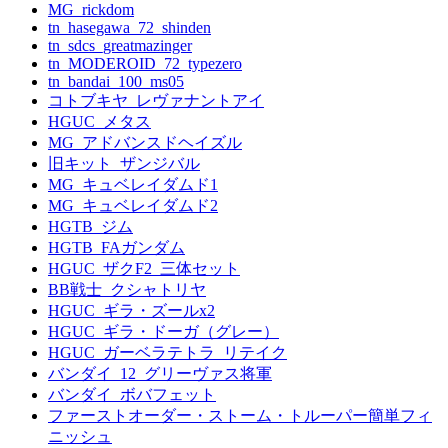
MG_rickdom
tn_hasegawa_72_shinden
tn_sdcs_greatmazinger
tn_MODEROID_72_typezero
tn_bandai_100_ms05
コトブキヤ_レヴァナントアイ
HGUC_メタス
MG_アドバンスドヘイズル
旧キット_ザンジバル
MG_キュベレイダムド1
MG_キュベレイダムド2
HGTB_ジム
HGTB_FAガンダム
HGUC_ザクF2_三体セット
BB戦士_クシャトリヤ
HGUC_ギラ・ズールx2
HGUC_ギラ・ドーガ（グレー）
HGUC_ガーベラテトラ_リテイク
バンダイ_12_グリーヴァス将軍
バンダイ_ボバフェット
ファーストオーダー・ストーム・トルーパー簡単フィ
ニッシュ