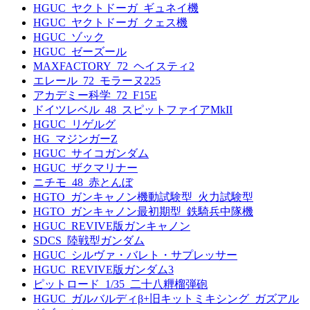
HGUC_ヤクトドーガ_ギュネイ機
HGUC_ヤクトドーガ_クェス機
HGUC_ゾック
HGUC_ゼーズール
MAXFACTORY_72_ヘイスティ2
エレール_72_モラーヌ225
アカデミー科学_72_F15E
ドイツレベル_48_スピットファイアMkII
HGUC_リゲルグ
HG_マジンガーZ
HGUC_サイコガンダム
HGUC_ザクマリナー
ニチモ_48_赤とんぼ
HGTO_ガンキャノン機動試験型_火力試験型
HGTO_ガンキャノン最初期型_鉄騎兵中隊機
HGUC_REVIVE版ガンキャノン
SDCS_陸戦型ガンダム
HGUC_シルヴァ・バレト・サプレッサー
HGUC_REVIVE版ガンダム3
ピットロード_1/35_二十八糎榴弾砲
HGUC_ガルバルディβ+旧キットミキシング_ガズアル