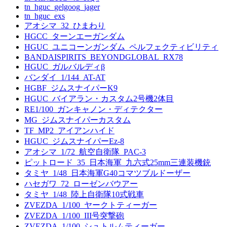
tn_hguc_gelgoog_jager
tn_hguc_exs
アオシマ_32_ひまわり
HGCC_ターンエーガンダム
HGUC_ユニコーンガンダム_ペルフェクティビリティ
BANDAISPIRITS_BEYONDGLOBAL_RX78
HGUC_ガルバルディβ
バンダイ_1/144_AT-AT
HGBF_ジムスナイパーK9
HGUC_バイアラン・カスタム2号機2体目
RE1/100_ガンキャノン・ディテクター
MG_ジムスナイパーカスタム
TF_MP2_アイアンハイド
HGUC_ジムスナイパーEz-8
アオシマ_1/72_航空自衛隊_PAC-3
ピットロード_35_日本海軍_九六式25mm三連装機銃
タミヤ_1/48_日本海軍G40コマツブルドーザー
ハセガワ_72_ローゼンバウアー
タミヤ_1/48_陸上自衛隊10式戦車
ZVEZDA_1/100_ヤークトティーガー
ZVEZDA_1/100_III号突撃砲
ZVEZDA_1/100_シュトルムティーガー