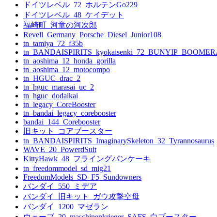
ドイツレベル_72_ホルテンGo229
ョ
ドイツレベル_48_ケイデット
福崎町_河童の河次郎
ン
Revell_Germany_Porsche_Diesel_Junior108
tn_tamiya_72_f35b
tn_BANDAISPIRITS_kyokaisenki_72_BUNYIP_BOOME
tn_aoshima_12_honda_gorilla
tn_aoshima_12_motocompo
tn_HGUC_drac_2
tn_hguc_marasai_uc_2
tn_hguc_dodaikai
tn_legacy_CoreBooster
tn_bandai_legacy_corebooster
bandai_144_Corebooster
旧キット_コアブースター
tn_BANDAISPIRITS_ImaginarySkeleton_32_Tyrannosaurus
WAVE_20_PowerdSuit
KittyHawk_48_フライングパンケーキ
tn_freedommodel_sd_mig21
FreedomModels_SD_F5_Sundowners
バンダイ_550_ミデア
バンダイ_旧キット_ガウ攻撃空母
バンダイ_1200_マゼラン
ウェーブ_20_maschinenkrieger_SAFS_白ブースター