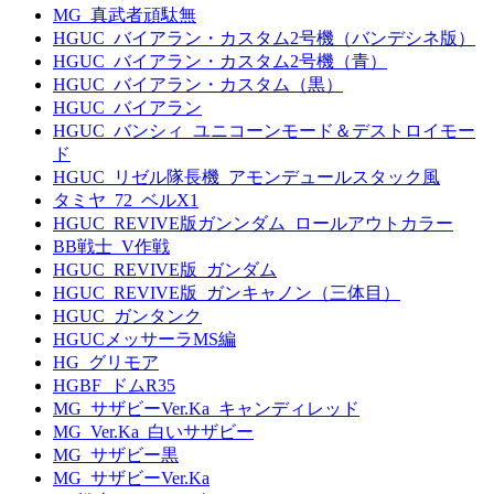
MG_真武者頑駄無
HGUC_バイアラン・カスタム2号機（バンデシネ版）
HGUC_バイアラン・カスタム2号機（青）
HGUC_バイアラン・カスタム（黒）
HGUC_バイアラン
HGUC_バンシィ_ユニコーンモード＆デストロイモー
ド
HGUC_リゼル隊長機_アモンデュールスタック風
タミヤ_72_ベルX1
HGUC_REVIVE版ガンンダム_ロールアウトカラー
BB戦士_V作戦
HGUC_REVIVE版_ガンダム
HGUC_REVIVE版_ガンキャノン（三体目）
HGUC_ガンタンク
HGUCメッサーラMS編
HG_グリモア
HGBF_ドムR35
MG_サザビーVer.Ka_キャンディレッド
MG_Ver.Ka_白いサザビー
MG_サザビー黒
MG_サザビーVer.Ka