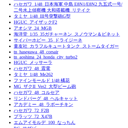
ハセガワ_1/48_日本海軍 中島 E8N1/E8N2 九五式一号/
二号水上偵察機 大和搭載機_リテイク
タミヤ_1/48_III号突撃砲G型
HGUC_アイザックF2
アオシマ_24_MGB
海洋堂_1/35_35ガチャーネン_スノウマン＆ビネット
サイバーホビー_35_ドライジーネ
童友社_カラフルキュートタンク_ストームタイガー
tn_hasegawa_48_corsair
tn_aoshima_24_honda_city_turbo2
HGUC_メッサーラ
ハセガワ_48_震電
タミヤ_1/48_Me262
ファインモールド 1/48 橘花
MG_ザクII_Ver2_大型ビーム砲
ハセガワ_48_コルセア
リンドバーグ_48_ヘルキャット
アカデミー_48_ラボーチキン
ハセガワ_72_F2B
プラッツ_72_X47B
エムアイモルデ_100_なっちん