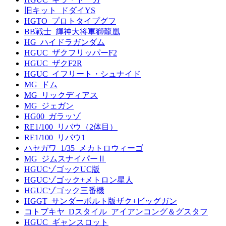
旧キット_ドダイYS
HGTO_プロトタイプグフ
BB戦士_輝神大将軍獅龍凰
HG_ハイドラガンダム
HGUC_ザクフリッパーF2
HGUC_ザクF2R
HGUC_イフリート・シュナイド
MG_ドム
MG_リックディアス
MG_ジェガン
HG00_ガラッゾ
RE1/100_リバウ（2体目）
RE1/100_リバウ1
ハセガワ_1/35_メカトロウィーゴ
MG_ジムスナイパーⅡ
HGUCゾゴックUC版
HGUCゾゴック+メトロン星人
HGUCゾゴック三番機
HGGT_サンダーボルト版ザク+ビッグガン
コトブキヤ_Dスタイル_アイアンコング＆グスタフ
HGUC_ギャンスロット