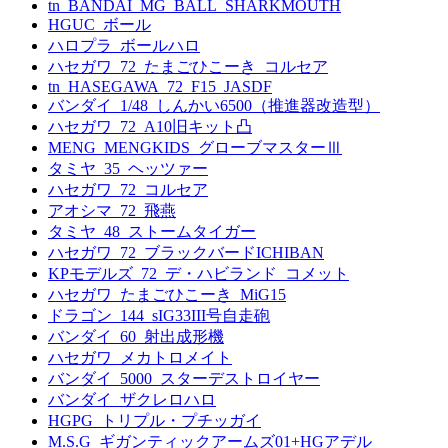
tn_BANDAI_MG_BALL_SHARKMOUTH
HGUC_ボール
ハロプラ_ボールハロ
ハセガワ_72_たまごひこーき_コルセア
tn_HASEGAWA_72_F15_JASDF
バンダイ_1/48_しんかい6500（推進器改造型）
ハセガワ_72_A10旧キット凸
MENG_MENGKIDS_グローブマスターⅢ
タミヤ_35_ヘッツァー
ハセガワ_72_コルセア
アオシマ_72_飛燕
タミヤ_48_ストームタイガー
ハセガワ_72_ブラックバードICHIBAN
KPモデルズ_72_デ・ハビランド_コメット
ハセガワ_たまごひこーき_MiG15
ドラゴン_144_sIG33III号自走砲
バンダイ_60_射出成形機
ハセガワ_メカトロメイト
バンダイ_5000_スターデストロイヤー
バンダイ_ザクレロハロ
HGPG_トリプル・プチッガイ
M.S.G_ギガンティックアームズ01+HGアデル