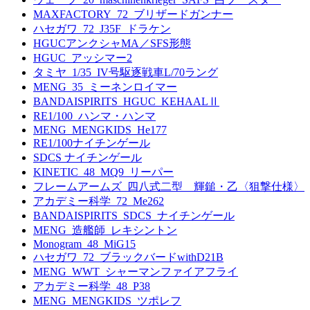
MAXFACTORY_72_ブリザードガンナー
ハセガワ_72_J35F_ドラケン
HGUCアンクシャMA／SFS形態
HGUC_アッシマー2
タミヤ_1/35_IV号駆逐戦車L/70ラング
MENG_35_ミーネンロイマー
BANDAISPIRITS_HGUC_KEHAALⅡ
RE1/100_ハンマ・ハンマ
MENG_MENGKIDS_He177
RE1/100ナイチンゲール
SDCS ナイチンゲール
KINETIC_48_MQ9_リーパー
フレームアームズ_四八式二型 輝鎚・乙〈狙撃仕様〉
アカデミー科学_72_Me262
BANDAISPIRITS_SDCS_ナイチンゲール
MENG_造艦師_レキシントン
Monogram_48_MiG15
ハセガワ_72_ブラックバードwithD21B
MENG_WWT_シャーマンファイアフライ
アカデミー科学_48_P38
MENG_MENGKIDS_ツポレフ