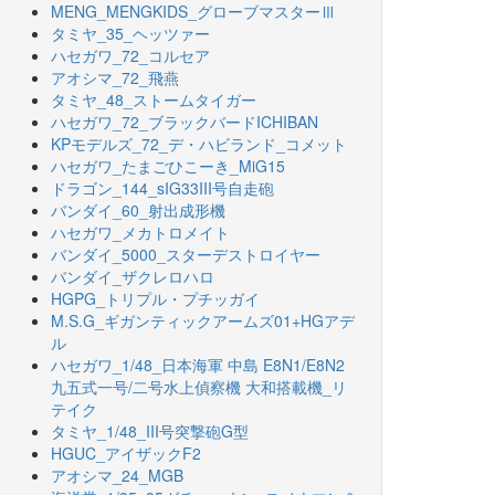
MENG_MENGKIDS_グローブマスターⅢ
タミヤ_35_ヘッツァー
ハセガワ_72_コルセア
アオシマ_72_飛燕
タミヤ_48_ストームタイガー
ハセガワ_72_ブラックバードICHIBAN
KPモデルズ_72_デ・ハビランド_コメット
ハセガワ_たまごひこーき_MiG15
ドラゴン_144_sIG33III号自走砲
バンダイ_60_射出成形機
ハセガワ_メカトロメイト
バンダイ_5000_スターデストロイヤー
バンダイ_ザクレロハロ
HGPG_トリプル・プチッガイ
M.S.G_ギガンティックアームズ01+HGアデ
ル
ハセガワ_1/48_日本海軍 中島 E8N1/E8N2
九五式一号/二号水上偵察機 大和搭載機_リ
テイク
タミヤ_1/48_III号突撃砲G型
HGUC_アイザックF2
アオシマ_24_MGB