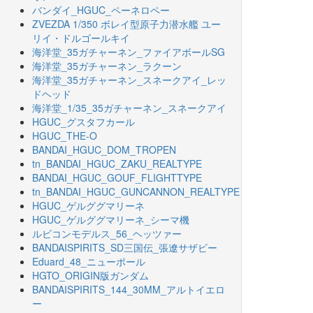
バンダイ_HGUC_ペーネロペー
ZVEZDA 1/350 ボレイ型原子力潜水艦 ユー
リイ・ドルゴールキイ
海洋堂_35ガチャーネン_ファイアボールSG
海洋堂_35ガチャーネン_ラクーン
海洋堂_35ガチャーネン_スネークアイ_レッ
ドヘッド
海洋堂_1/35_35ガチャーネン_スネークアイ
HGUC_グスタフカール
HGUC_THE-O
BANDAI_HGUC_DOM_TROPEN
tn_BANDAI_HGUC_ZAKU_REALTYPE
BANDAI_HGUC_GOUF_FLIGHTTYPE
tn_BANDAI_HGUC_GUNCANNON_REALTYPE
HGUC_ゲルググマリーネ
HGUC_ゲルググマリーネ_シーマ機
ルビコンモデルス_56_ヘッツァー
BANDAISPIRITS_SD三国伝_張遼サザビー
Eduard_48_ニューポール
HGTO_ORIGIN版ガンダム
BANDAISPIRITS_144_30MM_アルトイエロ
ー