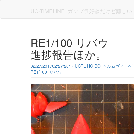
Skip
to
UC-TIMELINE. ガンプラ好きだけど難
main
content
RE1/100 リバウ
進捗報告ほか。
02/27/2017
02/27/2017
UCTL
HGIBO_ヘルムヴィー
RE1/100_リバウ