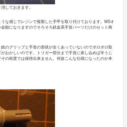
り消しておきます。
ような感じでレジンで複製した手甲を取り付けております。MSオ
い金額になりますのでそろそろ鉄血系手首パーツだけのセット商
と銃のグリップと手首の形状が全くあっていないのでポロポロ取
ズがおかしいのです。トリガー部分まで手首に差し込めば辛うじ
でその程度では保持出来ません。何故こんな仕様になったのか本