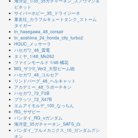
海洋堂_1/35_35ガチャーネン_スノウマン＆
ビネット
サイバーホビー_35_ドライジーネ
童友社_カラフルキュートタンク_ストーム
タイガー
tn_hasegawa_48_corsair
tn_aoshima_24_honda_city_turbo2
HGUC_メッサーラ
ハセガワ_48_震電
タミヤ_1/48_Me262
ファインモールド 1/48 橘花
MG_ザクII_Ver2_大型ビーム砲
ハセガワ_48_コルセア
リンドバーグ_48_ヘルキャット
アカデミー_48_ラボーチキン
ハセガワ_72_F2B
プラッツ_72_X47B
エムアイモルデ_100_なっちん
RG_サザビー
バンダイ_RG_νガンダム
海洋堂_35ガチャーネン_SAFS_白
バンダイ_フルメカニクス_10_ガンダムグシ
オン