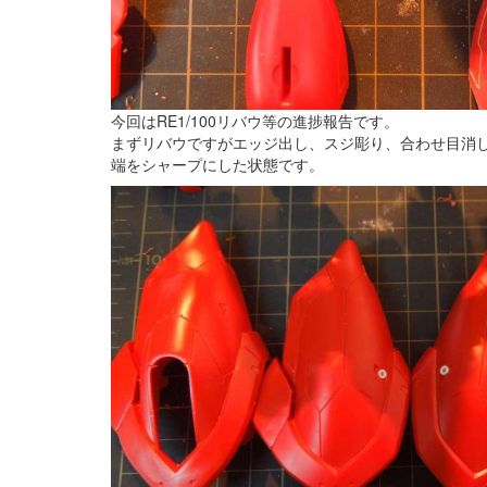
今回はRE1/100リバウ等の進捗報告です。
まずリバウですがエッジ出し、スジ彫り、合わせ目消
端をシャープにした状態です。