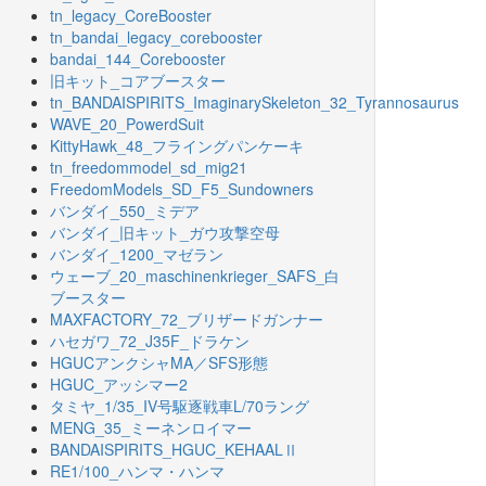
tn_legacy_CoreBooster
tn_bandai_legacy_corebooster
bandai_144_Corebooster
旧キット_コアブースター
tn_BANDAISPIRITS_ImaginarySkeleton_32_Tyrannosaurus
WAVE_20_PowerdSuit
KittyHawk_48_フライングパンケーキ
tn_freedommodel_sd_mig21
FreedomModels_SD_F5_Sundowners
バンダイ_550_ミデア
バンダイ_旧キット_ガウ攻撃空母
バンダイ_1200_マゼラン
ウェーブ_20_maschinenkrieger_SAFS_白
ブースター
MAXFACTORY_72_ブリザードガンナー
ハセガワ_72_J35F_ドラケン
HGUCアンクシャMA／SFS形態
HGUC_アッシマー2
タミヤ_1/35_IV号駆逐戦車L/70ラング
MENG_35_ミーネンロイマー
BANDAISPIRITS_HGUC_KEHAALⅡ
RE1/100_ハンマ・ハンマ