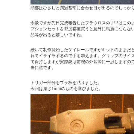
頭部はひさしと鶏冠基部に合わせ目が出るのでしっか
余談ですが先日完成報告したフラウロスの手甲はこの
プションセットを都度都度買うと意外に馬鹿にならな
品等が出ると嬉しいですね。
続いて制作開始したゲイレールですがキットのままだ
れてイライラするので手を加えます。グリップのサイ
て保持しますが実際銃は前腕の外装等に干渉しますの
当に謎です。
トリガー部分をプラ板を貼りました。
今回は厚さ1mmのものを選びました。