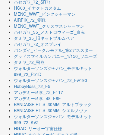
ハセガワ_72_SR71
HG00_イナクトカスタム
MENG_WWT_ピンクシャーマン
AIRFIX_72_零戦
MENG_WWT_クリスマスシャーマン
ハセガワ_35_メカトロウィーゴ_白赤
タミヤ_35_旧キットブルムベア
ハセガワ_72_オスプレイ
バンダイ_ビークルモデル_第2デススター
グッドスマイルカンパニー_1/150_ソユーズ
タミヤ_72_飛燕
ウォルターソンズジャパン_モデルキット
999_72_P51D
ウォルターソンズジャパン_72_Fw190
HobbyBoss_72_F5
アカデミー科学_72_F117
アカデミー科学_48_F8F
BANDAISPIRITS_30MM_アルトブラック
BANDAISPIRITS_30MM_シエルノヴァ
ウォルターソンズジャパン_モデルキット
999_72_KV2
HGAC_リーオー宇宙仕様
HGUC_ヤクトドーガ_ギュネイ機