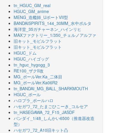
tn_HGUC_GM_real
HGUC_GM_anime
MENG_造艦師_UボートVII型
BANDAISPIRITS_144_30MM_水中ポルタ
海洋堂_35ガチャーネン_ハインリヒ
MAXファクトリー_1/350_チェルノアルファ
旧キット_モビルフラット
旧キット_モビルフラット
HGUC_ドム
HGUC_ハイゴッグ
tn_hguc_hygogg_3
RE100_ザクII改
MG_ボールVer.Ka_二体目
MG_ボールVer.Ka06R2
tn_BANDAI_MG_BALL_SHARKMOUTH
HGUC_ボール
ハロプラ_ボールハロ
ハセガワ_72_たまごひこーき_コルセア
tn_HASEGAWA_72_F15_JASDF
バンダイ_1/48_しんかい6500（推進器改造
型）
ハセガワ_72_A10旧キット凸