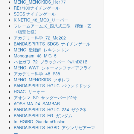
MENG_MENGKIDS_He177
RE1/100ナイチンゲール
SDCS ナイチンゲール
KINETIC_48_MQ9_リーパー
フレームアームズ_四八式二型 輝鎚・乙
〈狙撃仕様〉
アカデミー科学_72_Me262
BANDAISPIRITS_SDCS_ナイチンゲール
MENG_造艦師_レキシントン
Monogram_48_MiG15
ハセガワ_72_ブラックバードwithD21B
MENG_WWT_シャーマンファイアフライ
アカデミー科学_48_P38
MENG_MENGKIDS_ツポレフ
BANDAISPIRITS_HGUC_バウンドドック
HGAC_リーオー
アオシマ_SD_サンダーバード2号
AOSHIMA_24_SAMBAR
BANDAISPIRITS_HGUC_234_ザク2体
BANDAISPIRITS_EG_ガンダム
tn_HGIBO_GundamGusion
BANDAISPIRITS_HGBD_アウンリゼアーマ
ー