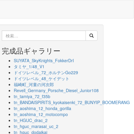
検
索:
完成品ギャラリー
SUYATA_SkyKnights_FokkerDrI
タミヤ_1/48_V1
ドイツレベル_72_ホルテンGo229
ドイツレベル_48_ケイデット
福崎町_河童の河次郎
Revell_Germany_Porsche_Diesel_Junior108
tn_tamiya_72_f35b
tn_BANDAISPIRITS_kyokaisenki_72_BUNYIP_BOOMERANG
tn_aoshima_12_honda_gorilla
tn_aoshima_12_motocompo
tn_HGUC_drac_2
tn_hguc_marasai_uc_2
tn_hguc_dodaikai