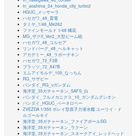
tn_aoshima_24_honda_city_turbo2
HGUC_メッサーラ
ハセガワ_48_震電
タミヤ_1/48_Me262
ファインモールド 1/48 橘花
MG_ザクII_Ver2_大型ビーム砲
ハセガワ_48_コルセア
リンドバーグ_48_ヘルキャット
アカデミー_48_ラボーチキン
ハセガワ_72_F2B
プラッツ_72_X47B
エムアイモルデ_100_なっちん
RG_サザビー
バンダイ_RG_νガンダム
海洋堂_35ガチャーネン_SAFS_白
バンダイ_フルメカニクス_10_ガンダムグシオン
バンダイ_HGUC_ペーネロペー
ZVEZDA 1/350 ボレイ型原子力潜水艦 ユーリイ・ド
ルゴールキイ
海洋堂_35ガチャーネン_ファイアボールSG
海洋堂_35ガチャーネン_ラクーン
海洋堂_35ガチャーネン_スネークアイ_レッドヘッド