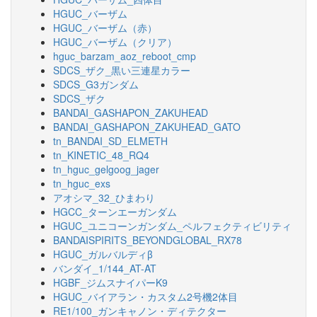
HGUC_バーザム
HGUC_バーザム（赤）
HGUC_バーザム（クリア）
hguc_barzam_aoz_reboot_cmp
SDCS_ザク_黒い三連星カラー
SDCS_G3ガンダム
SDCS_ザク
BANDAI_GASHAPON_ZAKUHEAD
BANDAI_GASHAPON_ZAKUHEAD_GATO
tn_BANDAI_SD_ELMETH
tn_KINETIC_48_RQ4
tn_hguc_gelgoog_jager
tn_hguc_exs
アオシマ_32_ひまわり
HGCC_ターンエーガンダム
HGUC_ユニコーンガンダム_ペルフェクティビリティ
BANDAISPIRITS_BEYONDGLOBAL_RX78
HGUC_ガルバルディβ
バンダイ_1/144_AT-AT
HGBF_ジムスナイパーK9
HGUC_バイアラン・カスタム2号機2体目
RE1/100_ガンキャノン・ディテクター