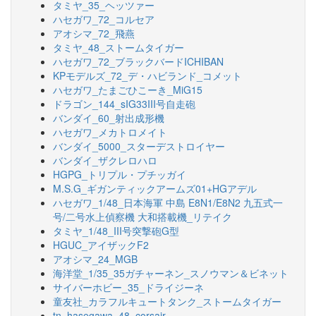
タミヤ_35_ヘッツァー
ハセガワ_72_コルセア
アオシマ_72_飛燕
タミヤ_48_ストームタイガー
ハセガワ_72_ブラックバードICHIBAN
KPモデルズ_72_デ・ハビランド_コメット
ハセガワ_たまごひこーき_MiG15
ドラゴン_144_sIG33III号自走砲
バンダイ_60_射出成形機
ハセガワ_メカトロメイト
バンダイ_5000_スターデストロイヤー
バンダイ_ザクレロハロ
HGPG_トリプル・プチッガイ
M.S.G_ギガンティックアームズ01+HGアデル
ハセガワ_1/48_日本海軍 中島 E8N1/E8N2 九五式一
号/二号水上偵察機 大和搭載機_リテイク
タミヤ_1/48_III号突撃砲G型
HGUC_アイザックF2
アオシマ_24_MGB
海洋堂_1/35_35ガチャーネン_スノウマン＆ビネット
サイバーホビー_35_ドライジーネ
童友社_カラフルキュートタンク_ストームタイガー
tn_hasegawa_48_corsair