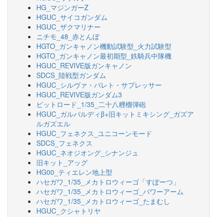
HG_マジンガーZ
HGUC_サイコガンダム
HGUC_ザクマリナー
ニチモ_48_赤とんぼ
HGTO_ガンキャノン機動試験型_火力試験型
HGTO_ガンキャノン最初期型_鉄騎兵中隊機
HGUC_REVIVE版ガンキャノン
SDCS_陸戦型ガンダム
HGUC_シルヴァ・バレト・サプレッサー
HGUC_REVIVE版ガンダム3
ピットロード_1/35_二十八糎榴弾砲
HGUC_ガルバルディβ+旧キットミキシング_ガズア
ルガズエル
HGUC_フェネクス_ユニコーンモード
SDCS_フェネクス
HGUC_ネオジオング_シナンジュ
旧キット_アッグ
HG00_ティエレン地上型
ハセガワ_1/35_メカトロウィーゴ「すぽーつ」
ハセガワ_1/35_メカトロウィーゴ_パワーアーム
ハセガワ_1/35_メカトロウィーゴ_たまむし
HGUC_クシャトリヤ