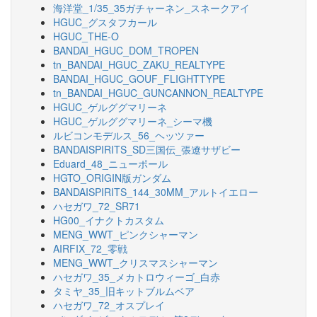
海洋堂_1/35_35ガチャーネン_スネークアイ
HGUC_グスタフカール
HGUC_THE-O
BANDAI_HGUC_DOM_TROPEN
tn_BANDAI_HGUC_ZAKU_REALTYPE
BANDAI_HGUC_GOUF_FLIGHTTYPE
tn_BANDAI_HGUC_GUNCANNON_REALTYPE
HGUC_ゲルググマリーネ
HGUC_ゲルググマリーネ_シーマ機
ルビコンモデルス_56_ヘッツァー
BANDAISPIRITS_SD三国伝_張遼サザビー
Eduard_48_ニューポール
HGTO_ORIGIN版ガンダム
BANDAISPIRITS_144_30MM_アルトイエロー
ハセガワ_72_SR71
HG00_イナクトカスタム
MENG_WWT_ピンクシャーマン
AIRFIX_72_零戦
MENG_WWT_クリスマスシャーマン
ハセガワ_35_メカトロウィーゴ_白赤
タミヤ_35_旧キットブルムベア
ハセガワ_72_オスプレイ