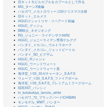
旧キットモビルカプルをカプールとして作る
MG_ターンX後編
ハセガワ_メカトロウィーゴ20クリスマス仕様
旧キット_エルメス
HGUCクシャトリヤ・リペアード前編
HGUC_ディジェ
BB戦士_ネオジオング
RG_ジョニー・ライデンザク06R2
HGUC_ジョニーライデン専用ゲルググ
バンダイ_メカコレ_ウルトラホーク
バンダイ_メカコレ_ジェットビートル
バンダイ_SD_ビグザム
HGUC_Rジャジャ
HGUC_ウーンドウォート
HGUC_ウーンドウォート黒
海洋堂_1/35_35ガチャーネン_S.A.F.S
ウェーブ_1/20_S.A.F.S_ファイアボール
海洋堂_1/35_S.A.F.S_プレミアムミラークローム
SDEXST_バンシィ
tn_kotobukiya_tamotu_white
ハセガワ_72_ブラックバードICHIBAN
モンモデル_WWT_パンター
HGUC_バーザム_四体目