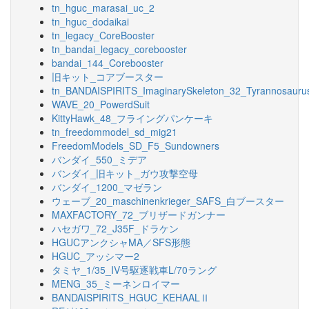
tn_hguc_marasai_uc_2
tn_hguc_dodaikai
tn_legacy_CoreBooster
tn_bandai_legacy_corebooster
bandai_144_Corebooster
旧キット_コアブースター
tn_BANDAISPIRITS_ImaginarySkeleton_32_Tyrannosauru
WAVE_20_PowerdSuit
KittyHawk_48_フライングパンケーキ
tn_freedommodel_sd_mig21
FreedomModels_SD_F5_Sundowners
バンダイ_550_ミデア
バンダイ_旧キット_ガウ攻撃空母
バンダイ_1200_マゼラン
ウェーブ_20_maschinenkrieger_SAFS_白ブースター
MAXFACTORY_72_ブリザードガンナー
ハセガワ_72_J35F_ドラケン
HGUCアンクシャMA／SFS形態
HGUC_アッシマー2
タミヤ_1/35_IV号駆逐戦車L/70ラング
MENG_35_ミーネンロイマー
BANDAISPIRITS_HGUC_KEHAALⅡ