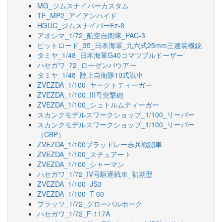
MG_ジムスナイパーカスタム
TF_MP2_アイアンハイド
HGUC_ジムスナイパーEz-8
アオシマ_1/72_航空自衛隊_PAC-3
ピットロード_35_日本海軍_九六式25mm三連装機銃
タミヤ_1/48_日本海軍G40コマツブルドーザー
ハセガワ_72_ローゼンバウアー
タミヤ_1/48_陸上自衛隊10式戦車
ZVEZDA_1/100_ヤークトティーガー
ZVEZDA_1/100_III号突撃砲
ZVEZDA_1/100_シュトルムティーガー
スカンクモデルスワークショップ_1/100_リーパー
スカンクモデルスワークショップ_1/100_リーパー
（CBP）
ZVEZDA_1/100ブラッドレー歩兵戦闘車
ZVEZDA_1/100_スチュアート
ZVEZDA_1/100_シャーマン
ハセガワ_1/72_IV号駆逐戦車_初期型
ZVEZDA_1/100_JS3
ZVEZDA_1/100_T-60
プラッツ_1/72_グローバルホーク
ハセガワ_1/72_F-117A