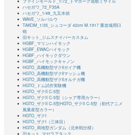
ファインモールド_1/72_トマホーク巡航ミサイル
ハセガワ_72_F35A
ハセガワ_1/48_九五水偵
WAVE_ソルバルウ
TAKOM_1/35_シュコーダ 42cm M.1917 重攻城用臼
砲
旧キット_ジムスナイパーカスタム
HGBF_マリンハイモック
HGBF_EWACハイモック
HGBF_ハイモックダウン
HGBF_ハイモックキャノン
HGTO_高機動型ザクllガイア機
HGTO_高機動型ザクllマッシュ機
HGTO_高機動型ザクllオルテガ機
HGTO_ドム試作実験機
HGTO_ザクII C-5型
HGTO_ザクII C-5型（シャア専用カラー）
HGTO_ザクII C-5型HGTO_ザクII C-5型（初代アニメ
風量産型カラー）
HGTO_ザクI
HGTO_ザクI（三体目）
HGTO_局地型ガンダム（北米戦仕様）
旧キット_マゼラアタック