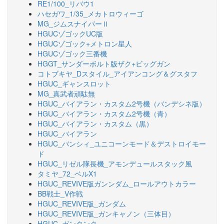
RE1/100_リバウ1
ハセガワ_1/35_メカトロウィーゴ
MG_ジムスナイパーⅡ
HGUCゾゴックUC版
HGUCゾゴック+メトロン星人
HGUCゾゴック三番機
HGGT_サンダーボルト版ザク+ビッグガン
コトブキヤ_Dスタイル_アイアンコング＆グスタフ
HGUC_ギャンスロット
MG_真武者頑駄無
HGUC_バイアラン・カスタム2号機（バンデシネ版）
HGUC_バイアラン・カスタム2号機（青）
HGUC_バイアラン・カスタム（黒）
HGUC_バイアラン
HGUC_バンシィ_ユニコーンモード＆デストロイモー
ド
HGUC_リゼル隊長機_アモンデュールスタック風
タミヤ_72_ベルX1
HGUC_REVIVE版ガンンダム_ロールアウトカラー
BB戦士_V作戦
HGUC_REVIVE版_ガンダム
HGUC_REVIVE版_ガンキャノン（三体目）
HGUC_ガンタンク