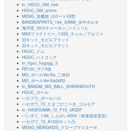
tn_HGUC_GM_real
HGUC_GM_anime
MENG_造艦師_UボートVII型
BANDAISPIRITS_144_30MM_水中ポルタ
海洋堂_35ガチャーネン_ハインリヒ
MAXファクトリー_1/350_チェルノアルファ
旧キット_モビルフラット
旧キット_モビルフラット
HGUC_ドム
HGUC_ハイゴッグ
tn_hguc_hygogg_3
RE100_ザクII改
MG_ボールVer.Ka_二体目
MG_ボールVer.Ka06R2
tn_BANDAI_MG_BALL_SHARKMOUTH
HGUC_ボール
ハロプラ_ボールハロ
ハセガワ_72_たまごひこーき_コルセア
tn_HASEGAWA_72_F15_JASDF
バンダイ_1/48_しんかい6500（推進器改造型）
ハセガワ_72_A10旧キット凸
MENG_MENGKIDS_グローブマスターⅢ