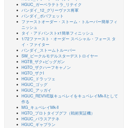
HGUC_ガーベラテトラ_リテイク
バンダイ_12_グリーヴァス将軍
バンダイ_ボバフェット
ファーストオーダー・ストーム・トルーパー簡単フィ
ニッシュ
タイ・アドバンストx1簡単フィニッシュ
1/72ファースト・オーダー スペシャル・フォース タ
イ・ファイター
バンダイ_ストームトルーパー
SW_ビークルモデルスターデストロイヤー
HGTB_ザク+ビッグガン
HGTO_ザクハーフキャノン
HGTO_ザクI
HGUC_ドラッツェ
HGUC_ゴッグ
HGUC_アッガイ
HGUC_REVIVE版キュベレイをキュベレイMk-llとして
作る
MG_キュベレイMk-ll
HGTO_プロトタイプグフ（戦術実証機）
HGUC_パラスアテネ
HGUC_ギャプラン