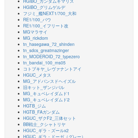
HGIBO_ガンダムキマリス
HGIBO_グリムゲルデ
フジミ_艦NEXT1/700_大和
RE1/100_バウ
RE1/100_イフリート改
MGマラサイ
MG_rickdom
tn_hasegawa_72_shinden
tn_sdcs_greatmazinger
tn_MODEROID_72_typezero
tn_bandai_100_ms05
コトブキヤ_レヴァナントアイ
HGUC_メタス
MG_アドバンスドヘイズル
旧キット_ザンジバル
MG_キュベレイダムド1
MG_キュベレイダムド2
HGTB_ジム
HGTB_FAガンダム
HGUC_ザクF2_三体セット
BB戦士_クシャトリヤ
HGUC_ギラ・ズールx2
HGUC_ギラ・ドーガ（グレー）