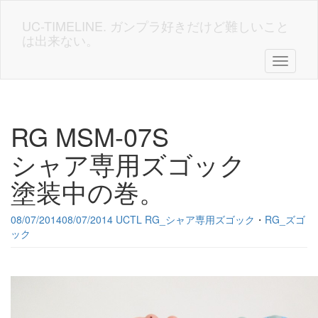
Skip
to
UC-TIMELINE. ガンプラ好きだけど難しいこと
main
は出来ない。
content
Toggle n
RG MSM-07S
シャア専用ズゴック
塗装中の巻。
08/07/2014
08/07/2014
UCTL
RG_シャア専用ズゴック
・
RG_ズゴ
ック