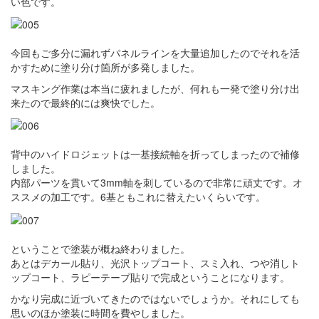
い色です。
今回もご多分に漏れずパネルラインを大量追加したのでそれを活
かすために塗り分け箇所が多発しました。
マスキング作業は本当に疲れましたが、何れも一発で塗り分け出
来たので最終的には爽快でした。
背中のハイドロジェットは一基接続軸を折ってしまったので補修
しました。
内部パーツを貫いて3mm軸を刺しているので非常に頑丈です。オ
ススメの加工です。6基ともこれに替えたいくらいです。
ということで塗装が概ね終わりました。
あとはデカール貼り、光沢トップコート、スミ入れ、つや消しト
ップコート、ラピーテープ貼りで完成ということになります。
かなり完成に近づいてきたのではないでしょうか。それにしても
思いのほか塗装に時間を費やしました。