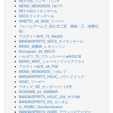
RE1/100_ハンマ・ハンマ
MENG_MENGKIDS_He177
RE1/100ナイチンゲール
SDCS ナイチンゲール
KINETIC_48_MQ9_リーパー
フレームアームズ_四八式二型 輝鎚・乙〈狙撃仕
様〉
アカデミー科学_72_Me262
BANDAISPIRITS_SDCS_ナイチンゲール
MENG_造艦師_レキシントン
Monogram_48_MiG15
ハセガワ_72_ブラックバードwithD21B
MENG_WWT_シャーマンファイアフライ
アカデミー科学_48_P38
MENG_MENGKIDS_ツポレフ
BANDAISPIRITS_HGUC_バウンドドック
HGAC_リーオー
アオシマ_SD_サンダーバード2号
AOSHIMA_24_SAMBAR
BANDAISPIRITS_HGUC_234_ザク2体
BANDAISPIRITS_EG_ガンダム
tn_HGIBO_GundamGusion
BANDAISPIRITS_HGBD_アウンリゼアーマー