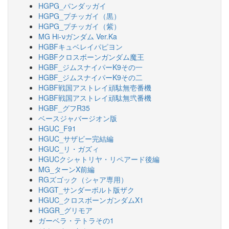
HGPG_パンダッガイ
HGPG_プチッガイ（黒）
HGPG_プチッガイ（紫）
MG Hi-νガンダム Ver.Ka
HGBFキュベレイパピヨン
HGBFクロスボーンガンダム魔王
HGBF_ジムスナイパーK9その一
HGBF_ジムスナイパーK9その二
HGBF戦国アストレイ頑駄無壱番機
HGBF戦国アストレイ頑駄無弐番機
HGBF_グフR35
ベースジャバージオン版
HGUC_F91
HGUC_サザビー完結編
HGUC_リ・ガズィ
HGUCクシャトリヤ・リペアード後編
MG_ターンX前編
RGズゴック（シャア専用）
HGGT_サンダーボルト版ザク
HGUC_クロスボーンガンダムX1
HGGR_グリモア
ガーベラ・テトラその1