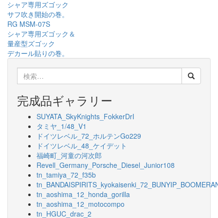
シャア専用ズゴック
稿
サフ吹き開始の巻。
ナ
RG MSM-07S
シャア専用ズゴック＆
ビ
量産型ズゴック
デカール貼りの巻。
ゲ
ー
検
索:
シ
完成品ギャラリー
ョ
SUYATA_SkyKnights_FokkerDrI
ン
タミヤ_1/48_V1
ドイツレベル_72_ホルテンGo229
ドイツレベル_48_ケイデット
福崎町_河童の河次郎
Revell_Germany_Porsche_Diesel_Junior108
tn_tamiya_72_f35b
tn_BANDAISPIRITS_kyokaisenki_72_BUNYIP_BOOMERA
tn_aoshima_12_honda_gorilla
tn_aoshima_12_motocompo
tn_HGUC_drac_2