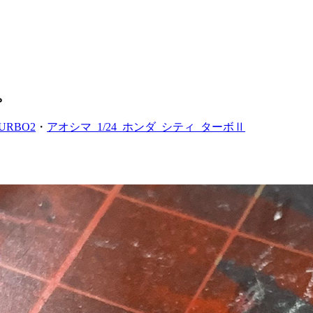
。
TURBO2
・
アオシマ_1/24_ホンダ_シティ_ターボⅡ