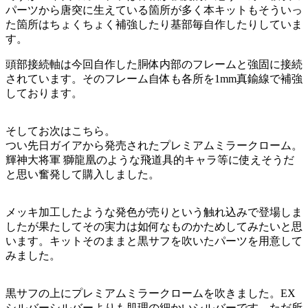
パーツから唐突に生えている箇所が多く本キットもそういっ
た箇所はちょくちょく補強したり基部毎自作したりしていま
す。
頭部接続軸は今回自作した胴体内部のフレームと強固に接続
されています。そのフレーム自体も各所を1mm真鍮線で補強
しております。
そしてお次はこちら。
つい先日ガイアから発売されたプレミアムミラークローム。
輝神大将軍 獅龍凰のような飛道具的キャラ等に使えそうだ
と思い奮発して購入しました。
メッキ加工したような発色が売りという触れ込みで登場しま
したが果たしてその実力は如何なものかためしてみたいと思
います。キットそのままと黒サフを吹いたパーツを用意して
みました。
黒サフの上にプレミアムミラークロームを吹きました。EX
シルバーシルバーよりも肌理の細かいシルバーです。ただ所