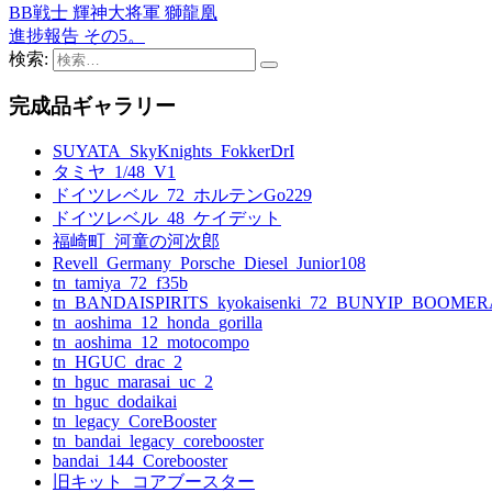
BB戦士 輝神大将軍 獅龍凰
進捗報告 その5。
検索:
完成品ギャラリー
SUYATA_SkyKnights_FokkerDrI
タミヤ_1/48_V1
ドイツレベル_72_ホルテンGo229
ドイツレベル_48_ケイデット
福崎町_河童の河次郎
Revell_Germany_Porsche_Diesel_Junior108
tn_tamiya_72_f35b
tn_BANDAISPIRITS_kyokaisenki_72_BUNYIP_BOOME
tn_aoshima_12_honda_gorilla
tn_aoshima_12_motocompo
tn_HGUC_drac_2
tn_hguc_marasai_uc_2
tn_hguc_dodaikai
tn_legacy_CoreBooster
tn_bandai_legacy_corebooster
bandai_144_Corebooster
旧キット_コアブースター