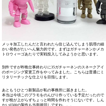
メッキ加工したんだと言われたら信じ込んでしまう肌理の細
かい発色がたいへん魅力的です。まずはガチャーネンかメカ
トロウィーゴあたりで実戦投入してみようかと思います。
別件ですが昨晩仕事終わりに35ガチャーネンのスネークアイ
のポージング変更工作をやってみました。こちらは普通にミ
リタリーチックな仕上りを目指します。
あともうひとつ新製品が私の事務所に届きました。
本当は今頃このプラモをのんびり作っている予定だったので
すが梲が上がらずちょっと時間を作れそうにないです。しん
かい6500の製作も当面後回しですね。。。