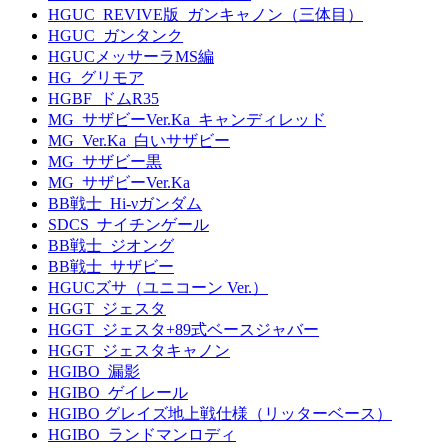
HGUC_REVIVE版_ガンキャノン（三体目）
HGUC_ガンタンク
HGUCメッサーラMS編
HG_グリモア
HGBF_ドムR35
MG_サザビーVer.Ka_キャンディレッド
MG_Ver.Ka_白いサザビー
MG_サザビー黒
MG_サザビーVer.Ka
BB戦士_Hi-νガンダム
SDCS_ナイチンゲール
BB戦士_ジオング
BB戦士_サザビー
HGUCズサ（ユニコーン Ver.）
HGGT_ジェスタ
HGGT_ジェスタ+89式ベースジャバー
HGGT_ジェスタキャノン
HGIBO_漏影
HGIBO_ゲイレール
HGIBO グレイズ地上戦仕様（リッターベース）
HGIBO_ランドマンロディ