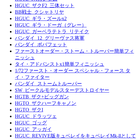
HGUC_ザクF2_三体セット
BB戦士_クシャトリヤ
HGUC_ギラ・ズールx2
HGUC_ギラ・ドーガ（グレー）
HGUC_ガーベラテトラ_リテイク
バンダイ_12_グリーヴァス将軍
バンダイ_ボバフェット
ファーストオーダー・ストーム・トルーパー簡単フィ
ニッシュ
タイ・アドバンストx1簡単フィニッシュ
1/72ファースト・オーダー スペシャル・フォース タ
イ・ファイター
バンダイ_ストームトルーパー
SW_ビークルモデルスターデストロイヤー
HGTB_ザク+ビッグガン
HGTO_ザクハーフキャノン
HGTO_ザクI
HGUC_ドラッツェ
HGUC_ゴッグ
HGUC_アッガイ
HGUC_REVIVE版キュベレイをキュベレイMk-llとして