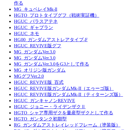
作る
MG_キュベレイMk-ll
HGTO_プロトタイプグフ（戦術実証機）
HGUC_パラスアテネ
HGUC_ギャプラン
HGUC_ネモ
HG00_ガンダムアストレアタイプ-F
HGUC_REVIVE版グフ
MG_ガンダムVer.3.0
MG_ガンダムVer.3.0
MG_ガンダムVer.3.0をG3として作る
MG_オリジン版ガンダム
MGグフVer.2.0
HGUC_REVIVE版_百式
HGUC_REVIVE版ガンダムMk-II（エゥーゴ版）
HGUC_REVIVE版ガンダムMk-II（ティターンズ版）
HGUC_ガンキャノンREVIVE
HGUC_ジョニー・ライデンザクⅡ
HGTO_シャア専用ザクを量産型ザクとして作る
HGTO_ガンタンク初期型
RG_ガンダムアストレイレッドフレーム（塗装版）