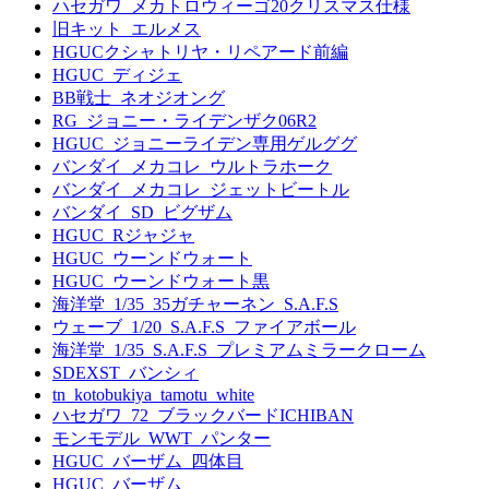
ハセガワ_メカトロウィーゴ20クリスマス仕様
旧キット_エルメス
HGUCクシャトリヤ・リペアード前編
HGUC_ディジェ
BB戦士_ネオジオング
RG_ジョニー・ライデンザク06R2
HGUC_ジョニーライデン専用ゲルググ
バンダイ_メカコレ_ウルトラホーク
バンダイ_メカコレ_ジェットビートル
バンダイ_SD_ビグザム
HGUC_Rジャジャ
HGUC_ウーンドウォート
HGUC_ウーンドウォート黒
海洋堂_1/35_35ガチャーネン_S.A.F.S
ウェーブ_1/20_S.A.F.S_ファイアボール
海洋堂_1/35_S.A.F.S_プレミアムミラークローム
SDEXST_バンシィ
tn_kotobukiya_tamotu_white
ハセガワ_72_ブラックバードICHIBAN
モンモデル_WWT_パンター
HGUC_バーザム_四体目
HGUC_バーザム