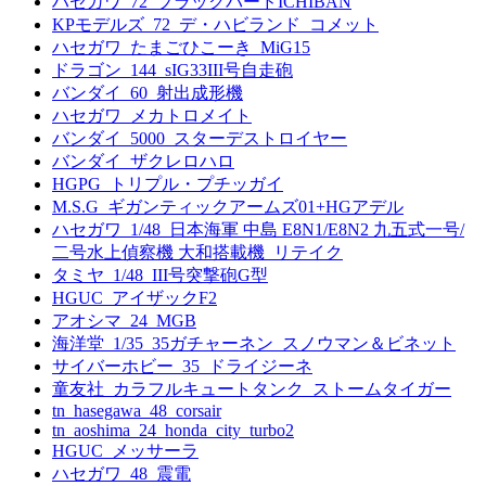
ハセガワ_72_ブラックバードICHIBAN
KPモデルズ_72_デ・ハビランド_コメット
ハセガワ_たまごひこーき_MiG15
ドラゴン_144_sIG33III号自走砲
バンダイ_60_射出成形機
ハセガワ_メカトロメイト
バンダイ_5000_スターデストロイヤー
バンダイ_ザクレロハロ
HGPG_トリプル・プチッガイ
M.S.G_ギガンティックアームズ01+HGアデル
ハセガワ_1/48_日本海軍 中島 E8N1/E8N2 九五式一号/
二号水上偵察機 大和搭載機_リテイク
タミヤ_1/48_III号突撃砲G型
HGUC_アイザックF2
アオシマ_24_MGB
海洋堂_1/35_35ガチャーネン_スノウマン＆ビネット
サイバーホビー_35_ドライジーネ
童友社_カラフルキュートタンク_ストームタイガー
tn_hasegawa_48_corsair
tn_aoshima_24_honda_city_turbo2
HGUC_メッサーラ
ハセガワ_48_震電