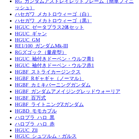
RG_ガンダムアストレイレッドフレーム（簡単フィニ
ッシュ）
ハセガワ_メカトロウィーゴ（白）
ハセガワ_メカトロウィーゴ（黒）
HGUC_ゼータプラス2体セット
HGUC_ギャン
HGUC_GM
RE1/100_ガンダムMk-III
RGズゴック（量産型）
HGUC_袖付きドーベン・ウルフ青1
HGUC_袖付きドーベン・ウルフ赤1
HGBF_ストライカージンクス
HGBF_Rギャギャ（ノーマル）
HGBF_カミキバーニングガンダム
HGBF_ガンダムアメイジングレッドウォーリア
HGBF_百万式
HGBF_ライトニングZガンダム
HGBD_モモカプル
ハロプラ_ハロ_黒
ハロプラ_ハロ_赤
HGUC_Zll
HGUC_シュツルム・ガルス