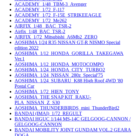
ACADEMY_1/48_TBM-3_Avenger
ACADEMY_1/72_F-117
ACADEMY_1/72_F-15E_STRIKEEAGLE
ACADEMY_1/72_Me262
AIRFIX_1/48_ BAC_TSR-2
Airfix_1/48_BAC_TSR-2
AIRFIX_1/72_Mitsubishi_A6Mb2_ZERO
AOSHIMA 1/24 R35 NISSAN GT-R NISMO Special
edition 2022
AOSHIMA_1/12_HONDA_GORILLA_TAKEGAWA
Ver.1
AOSHIMA_1/12_HONDA_MOTOCOMPO
AOSHIMA_1/24_HONDA_CITY_TURBO2
AOSHIMA_1/24_NISSAN_280z_Special'75
AOSHIMA_1/24_SUBARU_K88 High Roof 4WD '80
Postal Car
AOSHIMA_1/72_HIEN_TONY
AOSHIMA_THE SNAP KIT_RAKU-
PLA_NISSAN_Z_S30
AOSHIMA_THUNDERBIRDS_mini_ThunderBird2
BANDAI (IMAI)_1/72_REGULT
BANDAI HGUC 1/144 MS-14C GELGOOG-CANNON /
GELGOOG-CANNON
BANDAI MOBILITY JOINT GUNDAM VOL.2 GEARA
DOGA