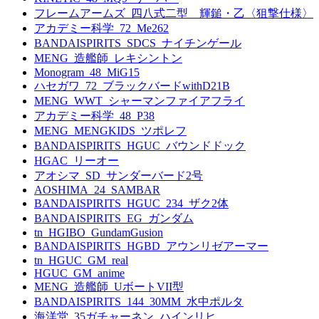
フレームアームズ_四八式二型 輝鎚・乙〈狙撃仕様〉
アカデミー科学_72_Me262
BANDAISPIRITS_SDCS_ナイチンゲール
MENG_造艦師_レキシントン
Monogram_48_MiG15
ハセガワ_72_ブラックバードwithD21B
MENG_WWT_シャーマンファイアフライ
アカデミー科学_48_P38
MENG_MENGKIDS_ツポレフ
BANDAISPIRITS_HGUC_バウンドドック
HGAC_リーオー
アオシマ_SD_サンダーバード2号
AOSHIMA_24_SAMBAR
BANDAISPIRITS_HGUC_234_ザク2体
BANDAISPIRITS_EG_ガンダム
tn_HGIBO_GundamGusion
BANDAISPIRITS_HGBD_アウンリゼアーマー
tn_HGUC_GM_real
HGUC_GM_anime
MENG_造艦師_UボートVII型
BANDAISPIRITS_144_30MM_水中ポルタ
海洋堂_35ガチャーネン_ハインリヒ