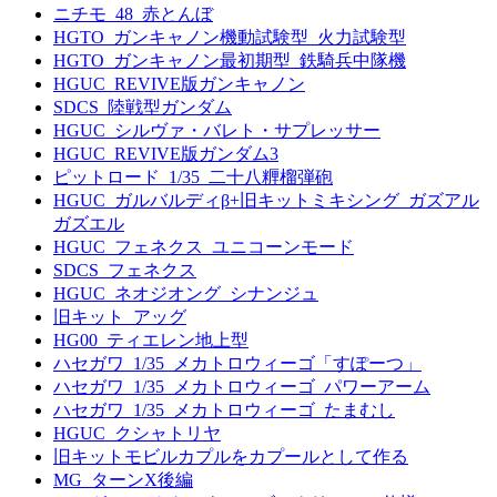
ニチモ_48_赤とんぼ
HGTO_ガンキャノン機動試験型_火力試験型
HGTO_ガンキャノン最初期型_鉄騎兵中隊機
HGUC_REVIVE版ガンキャノン
SDCS_陸戦型ガンダム
HGUC_シルヴァ・バレト・サプレッサー
HGUC_REVIVE版ガンダム3
ピットロード_1/35_二十八糎榴弾砲
HGUC_ガルバルディβ+旧キットミキシング_ガズアル
ガズエル
HGUC_フェネクス_ユニコーンモード
SDCS_フェネクス
HGUC_ネオジオング_シナンジュ
旧キット_アッグ
HG00_ティエレン地上型
ハセガワ_1/35_メカトロウィーゴ「すぽーつ」
ハセガワ_1/35_メカトロウィーゴ_パワーアーム
ハセガワ_1/35_メカトロウィーゴ_たまむし
HGUC_クシャトリヤ
旧キットモビルカプルをカプールとして作る
MG_ターンX後編