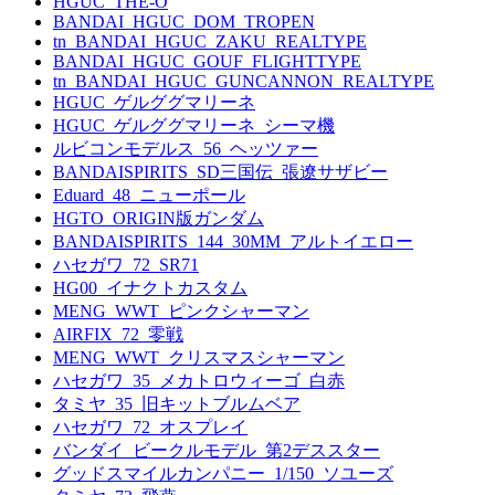
HGUC_THE-O
BANDAI_HGUC_DOM_TROPEN
tn_BANDAI_HGUC_ZAKU_REALTYPE
BANDAI_HGUC_GOUF_FLIGHTTYPE
tn_BANDAI_HGUC_GUNCANNON_REALTYPE
HGUC_ゲルググマリーネ
HGUC_ゲルググマリーネ_シーマ機
ルビコンモデルス_56_ヘッツァー
BANDAISPIRITS_SD三国伝_張遼サザビー
Eduard_48_ニューポール
HGTO_ORIGIN版ガンダム
BANDAISPIRITS_144_30MM_アルトイエロー
ハセガワ_72_SR71
HG00_イナクトカスタム
MENG_WWT_ピンクシャーマン
AIRFIX_72_零戦
MENG_WWT_クリスマスシャーマン
ハセガワ_35_メカトロウィーゴ_白赤
タミヤ_35_旧キットブルムベア
ハセガワ_72_オスプレイ
バンダイ_ビークルモデル_第2デススター
グッドスマイルカンパニー_1/150_ソユーズ