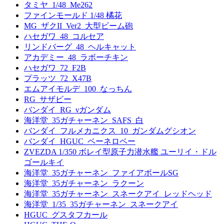
タミヤ_1/48_Me262
ファインモールド 1/48 橘花
MG_ザクII_Ver2_大型ビーム砲
ハセガワ_48_コルセア
リンドバーグ_48_ヘルキャット
アカデミー_48_ラボーチキン
ハセガワ_72_F2B
プラッツ_72_X47B
エムアイモルデ_100_なっちん
RG_サザビー
バンダイ_RG_νガンダム
海洋堂_35ガチャーネン_SAFS_白
バンダイ_フルメカニクス_10_ガンダムグシオン
バンダイ_HGUC_ペーネロペー
ZVEZDA 1/350 ボレイ型原子力潜水艦 ユーリイ・ドル
ゴールキイ
海洋堂_35ガチャーネン_ファイアボールSG
海洋堂_35ガチャーネン_ラクーン
海洋堂_35ガチャーネン_スネークアイ_レッドヘッド
海洋堂_1/35_35ガチャーネン_スネークアイ
HGUC_グスタフカール