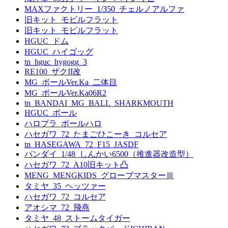
MAXファクトリー_1/350_チェルノアルファ
旧キット_モビルフラット
旧キット_モビルフラット
HGUC_ドム
HGUC_ハイゴッグ
tn_hguc_hygogg_3
RE100_ザクII改
MG_ボールVer.Ka_二体目
MG_ボールVer.Ka06R2
tn_BANDAI_MG_BALL_SHARKMOUTH
HGUC_ボール
ハロプラ_ボールハロ
ハセガワ_72_たまごひこーき_コルセア
tn_HASEGAWA_72_F15_JASDF
バンダイ_1/48_しんかい6500（推進器改造型）
ハセガワ_72_A10旧キット凸
MENG_MENGKIDS_グローブマスターⅢ
タミヤ_35_ヘッツァー
ハセガワ_72_コルセア
アオシマ_72_飛燕
タミヤ_48_ストームタイガー