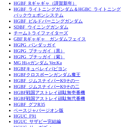
HGBF_Rギャギャ（謹賀新年）
HGBF_ライトニングガンダム＆HGBC_ライトニング
バックウェポンシステム
HGBF_ビルドバーニングガンダム
SDBF_ウイニングガンダム
チームトライファイターズ
GBF Rギャギャ ガンダムフェイス
HGPG_パンダッガイ
HGPG_プチッガイ（黒）
HGPG_プチッガイ（紫）
MG Hi-νガンダム Ver.Ka
HGBFキュベレイパピヨン
HGBFクロスボーンガンダム魔王
HGBF_ジムスナイパーK9その一
HGBF_ジムスナイパーK9その二
HGBF戦国アストレイ頑駄無壱番機
HGBF戦国アストレイ頑駄無弐番機
HGBF_グフR35
ベースジャバージオン版
HGUC_F91
HGUC_サザビー完結編