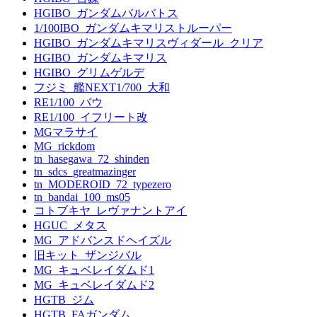
HGIBO_ガンダムバルバトス
1/100IBO_ガンダムキマリストルーパー
HGIBO_ガンダムキマリスヴィダール_クリア
HGIBO_ガンダムキマリス
HGIBO_グリムゲルデ
フジミ_艦NEXT1/700_大和
RE1/100_バウ
RE1/100_イフリート改
MGマラサイ
MG_rickdom
tn_hasegawa_72_shinden
tn_sdcs_greatmazinger
tn_MODEROID_72_typezero
tn_bandai_100_ms05
コトブキヤ_レヴァナントアイ
HGUC_メタス
MG_アドバンスドヘイズル
旧キット_ザンジバル
MG_キュベレイダムド1
MG_キュベレイダムド2
HGTB_ジム
HGTB_FAガンダム