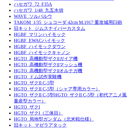
ハセガワ_72_F35A
ハセガワ_1/48_九五水偵
WAVE_ソルバルウ
TAKOM_1/35_シュコーダ 42cm M.1917 重攻城用臼砲
旧キット_ジムスナイパーカスタム
HGBF_マリンハイモック
HGBF_EWACハイモック
HGBF_ハイモックダウン
HGBF_ハイモックキャノン
HGTO_高機動型ザクllガイア機
HGTO_高機動型ザクllマッシュ機
HGTO_高機動型ザクllオルテガ機
HGTO_ドム試作実験機
HGTO_ザクII C-5型
HGTO_ザクII C-5型（シャア専用カラー）
HGTO_ザクII C-5型HGTO_ザクII C-5型（初代アニメ風
量産型カラー）
HGTO_ザクI
HGTO_ザクI（三体目）
HGTO_局地型ガンダム（北米戦仕様）
旧キット_マゼラアタック