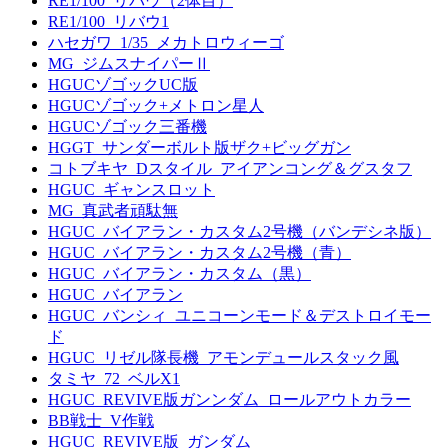
RE1/100_リバウ（2体目）
RE1/100_リバウ1
ハセガワ_1/35_メカトロウィーゴ
MG_ジムスナイパーⅡ
HGUCゾゴックUC版
HGUCゾゴック+メトロン星人
HGUCゾゴック三番機
HGGT_サンダーボルト版ザク+ビッグガン
コトブキヤ_Dスタイル_アイアンコング＆グスタフ
HGUC_ギャンスロット
MG_真武者頑駄無
HGUC_バイアラン・カスタム2号機（バンデシネ版）
HGUC_バイアラン・カスタム2号機（青）
HGUC_バイアラン・カスタム（黒）
HGUC_バイアラン
HGUC_バンシィ_ユニコーンモード＆デストロイモー
ド
HGUC_リゼル隊長機_アモンデュールスタック風
タミヤ_72_ベルX1
HGUC_REVIVE版ガンンダム_ロールアウトカラー
BB戦士_V作戦
HGUC_REVIVE版_ガンダム