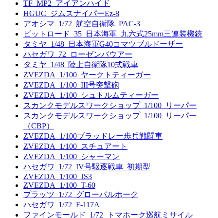
TF_MP2_アイアンハイド
HGUC_ジムスナイパーEz-8
アオシマ_1/72_航空自衛隊_PAC-3
ピットロード_35_日本海軍_九六式25mm三連装機銃
タミヤ_1/48_日本海軍G40コマツブルドーザー
ハセガワ_72_ローゼンバウアー
タミヤ_1/48_陸上自衛隊10式戦車
ZVEZDA_1/100_ヤークトティーガー
ZVEZDA_1/100_III号突撃砲
ZVEZDA_1/100_シュトルムティーガー
スカンクモデルスワークショップ_1/100_リーパー
スカンクモデルスワークショップ_1/100_リーパー
（CBP）
ZVEZDA_1/100ブラッドレー歩兵戦闘車
ZVEZDA_1/100_スチュアート
ZVEZDA_1/100_シャーマン
ハセガワ_1/72_IV号駆逐戦車_初期型
ZVEZDA_1/100_JS3
ZVEZDA_1/100_T-60
プラッツ_1/72_グローバルホーク
ハセガワ_1/72_F-117A
ファインモールド_1/72_トマホーク巡航ミサイル