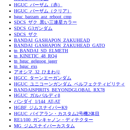
HGUC_バーザム（赤）
HGUC_バーザム（クリア）
hguc_barzam_aoz_reboot_cmp
SDCS_ザク_黒い三連星カラー
SDCS_G3ガンダム
SDCS_ザク
BANDAI_GASHAPON_ZAKUHEAD
BANDAI_GASHAPON_ZAKUHEAD_GATO
tn_BANDAI_SD_ELMETH
tn_KINETIC_48_RQ4
tn_hguc_gelgoog_jager
tn_hguc_exs
アオシマ_32_ひまわり
HGCC_ターンエーガンダム
HGUC_ユニコーンガンダム_ペルフェクティビリティ
BANDAISPIRITS_BEYONDGLOBAL_RX78
HGUC_ガルバルディβ
バンダイ_1/144_AT-AT
HGBF_ジムスナイパーK9
HGUC_バイアラン・カスタム2号機2体目
RE1/100_ガンキャノン・ディテクター
MG_ジムスナイパーカスタム