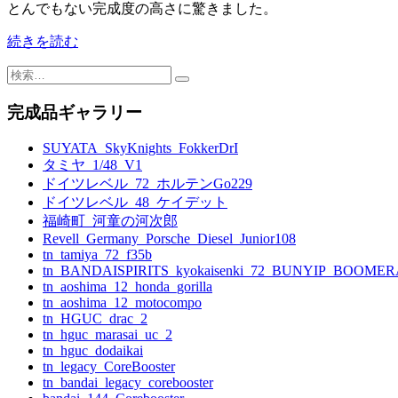
とんでもない完成度の高さに驚きました。
続きを読む
検
索:
完成品ギャラリー
SUYATA_SkyKnights_FokkerDrI
タミヤ_1/48_V1
ドイツレベル_72_ホルテンGo229
ドイツレベル_48_ケイデット
福崎町_河童の河次郎
Revell_Germany_Porsche_Diesel_Junior108
tn_tamiya_72_f35b
tn_BANDAISPIRITS_kyokaisenki_72_BUNYIP_BOOME
tn_aoshima_12_honda_gorilla
tn_aoshima_12_motocompo
tn_HGUC_drac_2
tn_hguc_marasai_uc_2
tn_hguc_dodaikai
tn_legacy_CoreBooster
tn_bandai_legacy_corebooster