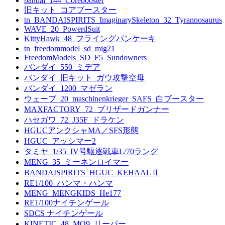
bandai_144_Corebooster
旧キット_コアブースター
tn_BANDAISPIRITS_ImaginarySkeleton_32_Tyrannosaurus
WAVE_20_PowerdSuit
KittyHawk_48_フライングパンケーキ
tn_freedommodel_sd_mig21
FreedomModels_SD_F5_Sundowners
バンダイ_550_ミデア
バンダイ_旧キット_ガウ攻撃空母
バンダイ_1200_マゼラン
ウェーブ_20_maschinenkrieger_SAFS_白ブースター
MAXFACTORY_72_ブリザードガンナー
ハセガワ_72_J35F_ドラケン
HGUCアンクシャMA／SFS形態
HGUC_アッシマー2
タミヤ_1/35_IV号駆逐戦車L/70ラング
MENG_35_ミーネンロイマー
BANDAISPIRITS_HGUC_KEHAALⅡ
RE1/100_ハンマ・ハンマ
MENG_MENGKIDS_He177
RE1/100ナイチンゲール
SDCS ナイチンゲール
KINETIC_48_MQ9_リーパー