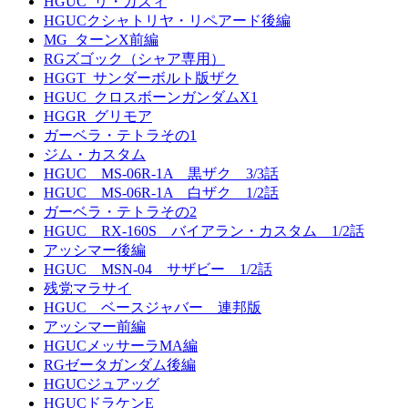
HGUC_リ・ガズィ
HGUCクシャトリヤ・リペアード後編
MG_ターンX前編
RGズゴック（シャア専用）
HGGT_サンダーボルト版ザク
HGUC_クロスボーンガンダムX1
HGGR_グリモア
ガーベラ・テトラその1
ジム・カスタム
HGUC MS-06R-1A 黒ザク 3/3話
HGUC MS-06R-1A 白ザク 1/2話
ガーベラ・テトラその2
HGUC RX-160S バイアラン・カスタム 1/2話
アッシマー後編
HGUC MSN-04 サザビー 1/2話
残党マラサイ
HGUC ベースジャバー 連邦版
アッシマー前編
HGUCメッサーラMA編
RGゼータガンダム後編
HGUCジュアッグ
HGUCドラケンE