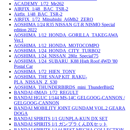
ACADEMY_1/72_Me262
AIRFIX_1/48_ BAC_TSR-2
Airfix_1/48_BAC_TSR-2
AIRFIX_1/72_Mitsubishi_A6Mb2_ZERO
AOSHIMA 1/24 R35 NISSAN GT-R NISMO Special
edition 2022
AOSHIMA_1/12_HONDA_GORILLA_TAKEGAWA
Ver.1
AOSHIMA_1/12_HONDA_MOTOCOMPO
AOSHIMA_1/24_HONDA_CITY_TURBO2
AOSHIMA_1/24_NISSAN_280z_Special'75
AOSHIMA_1/24_SUBARU_K88 High Roof 4WD '80
Postal Car
AOSHIMA_1/72_HIEN_TONY
AOSHIMA_THE SNAP KIT_RAKU-
PLA_NISSAN_Z_S30
AOSHIMA_THUNDERBIRDS_mini_ThunderBird2
BANDAI (IMAI)_1/72_REGULT
BANDAI HGUC 1/144 MS-14C GELGOOG-CANNON /
GELGOOG-CANNON
BANDAI MOBILITY JOINT GUNDAM VOL.2 GEARA
DOGA
BANDAI SPIRITS 1/1 GUNPLA-KUN DX SET
BANDAI SPIRITS 1/1 ガンプラくんDXセット
BANDAI SPIRITS 1/144 BEST MECHA COLLECTION