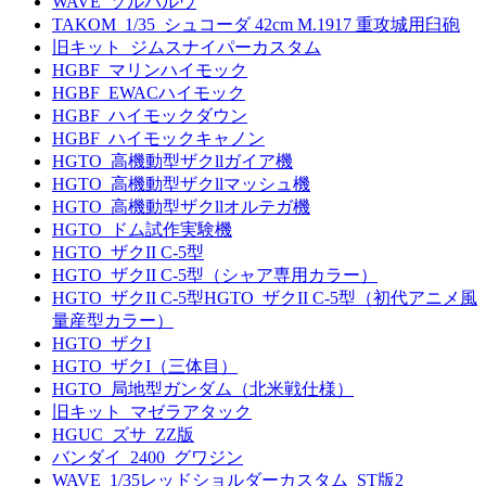
WAVE_ソルバルウ
TAKOM_1/35_シュコーダ 42cm M.1917 重攻城用臼砲
旧キット_ジムスナイパーカスタム
HGBF_マリンハイモック
HGBF_EWACハイモック
HGBF_ハイモックダウン
HGBF_ハイモックキャノン
HGTO_高機動型ザクllガイア機
HGTO_高機動型ザクllマッシュ機
HGTO_高機動型ザクllオルテガ機
HGTO_ドム試作実験機
HGTO_ザクII C-5型
HGTO_ザクII C-5型（シャア専用カラー）
HGTO_ザクII C-5型HGTO_ザクII C-5型（初代アニメ風
量産型カラー）
HGTO_ザクI
HGTO_ザクI（三体目）
HGTO_局地型ガンダム（北米戦仕様）
旧キット_マゼラアタック
HGUC_ズサ_ZZ版
バンダイ_2400_グワジン
WAVE_1/35レッドショルダーカスタム_ST版2