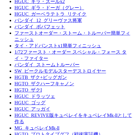
HGUC_ギラ・ズールx2
HGUC_ギラ・ドーガ（グレー）
HGUC_ガーベラテトラ_リテイク
バンダイ_12_グリーヴァス将軍
バンダイ_ボバフェット
ファーストオーダー・ストーム・トルーパー簡単フィ
ニッシュ
タイ・アドバンストx1簡単フィニッシュ
1/72ファースト・オーダー スペシャル・フォース タ
イ・ファイター
バンダイ_ストームトルーパー
SW_ビークルモデルスターデストロイヤー
HGTB_ザク+ビッグガン
HGTO_ザクハーフキャノン
HGTO_ザクI
HGUC_ドラッツェ
HGUC_ゴッグ
HGUC_アッガイ
HGUC_REVIVE版キュベレイをキュベレイMk-llとして
作る
MG_キュベレイMk-ll
HGTO_プロトタイプグフ（戦術実証機）