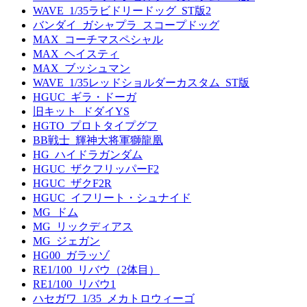
WAVE_1/35ラビドリードッグ_ST版2
バンダイ_ガシャプラ_スコープドッグ
MAX_コーチマスペシャル
MAX_ヘイスティ
MAX_ブッシュマン
WAVE_1/35レッドショルダーカスタム_ST版
HGUC_ギラ・ドーガ
旧キット_ドダイYS
HGTO_プロトタイプグフ
BB戦士_輝神大将軍獅龍凰
HG_ハイドラガンダム
HGUC_ザクフリッパーF2
HGUC_ザクF2R
HGUC_イフリート・シュナイド
MG_ドム
MG_リックディアス
MG_ジェガン
HG00_ガラッゾ
RE1/100_リバウ（2体目）
RE1/100_リバウ1
ハセガワ_1/35_メカトロウィーゴ