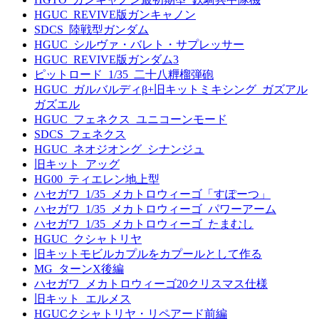
HGUC_REVIVE版ガンキャノン
SDCS_陸戦型ガンダム
HGUC_シルヴァ・バレト・サプレッサー
HGUC_REVIVE版ガンダム3
ピットロード_1/35_二十八糎榴弾砲
HGUC_ガルバルディβ+旧キットミキシング_ガズアル
ガズエル
HGUC_フェネクス_ユニコーンモード
SDCS_フェネクス
HGUC_ネオジオング_シナンジュ
旧キット_アッグ
HG00_ティエレン地上型
ハセガワ_1/35_メカトロウィーゴ「すぽーつ」
ハセガワ_1/35_メカトロウィーゴ_パワーアーム
ハセガワ_1/35_メカトロウィーゴ_たまむし
HGUC_クシャトリヤ
旧キットモビルカプルをカプールとして作る
MG_ターンX後編
ハセガワ_メカトロウィーゴ20クリスマス仕様
旧キット_エルメス
HGUCクシャトリヤ・リペアード前編