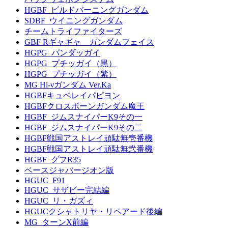
HGBF_ビルドバーニングガンダム
SDBF_ウイニングガンダム
チームトライファイターズ
GBF Rギャギャ ガンダムフェイス
HGPG_パンダッガイ
HGPG_プチッガイ（黒）
HGPG_プチッガイ（紫）
MG Hi-νガンダム Ver.Ka
HGBFキュベレイパピヨン
HGBFクロスボーンガンダム魔王
HGBF_ジムスナイパーK9その一
HGBF_ジムスナイパーK9その二
HGBF戦国アストレイ頑駄無壱番機
HGBF戦国アストレイ頑駄無弐番機
HGBF_グフR35
ベースジャバージオン版
HGUC_F91
HGUC_サザビー完結編
HGUC_リ・ガズィ
HGUCクシャトリヤ・リペアード後編
MG_ターンX前編