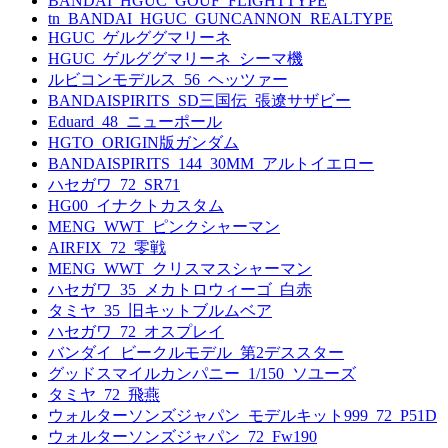
BANDAI_HGUC_GOUF_FLIGHTTYPE
tn_BANDAI_HGUC_GUNCANNON_REALTYPE
HGUC_ゲルググマリーネ
HGUC_ゲルググマリーネ_シーマ機
ルビコンモデルス_56_ヘッツァー
BANDAISPIRITS_SD三国伝_張遼サザビー
Eduard_48_ニューポール
HGTO_ORIGIN版ガンダム
BANDAISPIRITS_144_30MM_アルトイエロー
ハセガワ_72_SR71
HG00_イナクトカスタム
MENG_WWT_ピンクシャーマン
AIRFIX_72_零戦
MENG_WWT_クリスマスシャーマン
ハセガワ_35_メカトロウィーゴ_白赤
タミヤ_35_旧キットブルムベア
ハセガワ_72_オスプレイ
バンダイ_ビークルモデル_第2デススター
グッドスマイルカンパニー_1/150_ソユーズ
タミヤ_72_飛燕
ウォルターソンズジャパン_モデルキット999_72_P51D
ウォルターソンズジャパン_72_Fw190