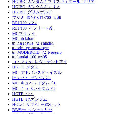
HGIBO_ガンダムキマリスヴィダール_クリア
HGIBO_ガンダムキマリス
HGIBO_グリムゲルデ
フジミ_艦NEXT1/700_大和
RE1/100_バウ
RE1/100_イフリート改
MGマラサイ
MG_rickdom
tn_hasegawa_72_shinden
tn_sdcs_greatmazinger
tn_MODEROID_72_typezero
tn_bandai_100_ms05
コトブキヤ_レヴァナントアイ
HGUC_メタス
MG_アドバンスドヘイズル
旧キット_ザンジバル
MG_キュベレイダムド1
MG_キュベレイダムド2
HGTB_ジム
HGTB_FAガンダム
HGUC_ザクF2_三体セット
BB戦士_クシャトリヤ