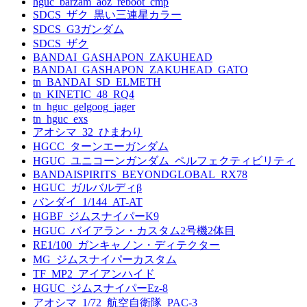
hguc_barzam_aoz_reboot_cmp
SDCS_ザク_黒い三連星カラー
SDCS_G3ガンダム
SDCS_ザク
BANDAI_GASHAPON_ZAKUHEAD
BANDAI_GASHAPON_ZAKUHEAD_GATO
tn_BANDAI_SD_ELMETH
tn_KINETIC_48_RQ4
tn_hguc_gelgoog_jager
tn_hguc_exs
アオシマ_32_ひまわり
HGCC_ターンエーガンダム
HGUC_ユニコーンガンダム_ペルフェクティビリティ
BANDAISPIRITS_BEYONDGLOBAL_RX78
HGUC_ガルバルディβ
バンダイ_1/144_AT-AT
HGBF_ジムスナイパーK9
HGUC_バイアラン・カスタム2号機2体目
RE1/100_ガンキャノン・ディテクター
MG_ジムスナイパーカスタム
TF_MP2_アイアンハイド
HGUC_ジムスナイパーEz-8
アオシマ_1/72_航空自衛隊_PAC-3