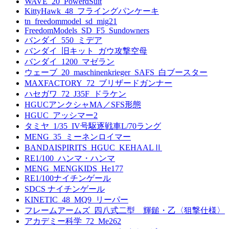
WAVE_20_PowerdSuit
KittyHawk_48_フライングパンケーキ
tn_freedommodel_sd_mig21
FreedomModels_SD_F5_Sundowners
バンダイ_550_ミデア
バンダイ_旧キット_ガウ攻撃空母
バンダイ_1200_マゼラン
ウェーブ_20_maschinenkrieger_SAFS_白ブースター
MAXFACTORY_72_ブリザードガンナー
ハセガワ_72_J35F_ドラケン
HGUCアンクシャMA／SFS形態
HGUC_アッシマー2
タミヤ_1/35_IV号駆逐戦車L/70ラング
MENG_35_ミーネンロイマー
BANDAISPIRITS_HGUC_KEHAALⅡ
RE1/100_ハンマ・ハンマ
MENG_MENGKIDS_He177
RE1/100ナイチンゲール
SDCS ナイチンゲール
KINETIC_48_MQ9_リーパー
フレームアームズ_四八式二型 輝鎚・乙〈狙撃仕様〉
アカデミー科学_72_Me262