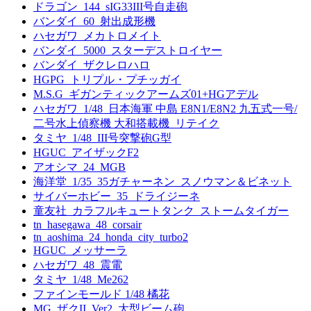
ドラゴン_144_sIG33III号自走砲
バンダイ_60_射出成形機
ハセガワ_メカトロメイト
バンダイ_5000_スターデストロイヤー
バンダイ_ザクレロハロ
HGPG_トリプル・プチッガイ
M.S.G_ギガンティックアームズ01+HGアデル
ハセガワ_1/48_日本海軍 中島 E8N1/E8N2 九五式一号/
二号水上偵察機 大和搭載機_リテイク
タミヤ_1/48_III号突撃砲G型
HGUC_アイザックF2
アオシマ_24_MGB
海洋堂_1/35_35ガチャーネン_スノウマン＆ビネット
サイバーホビー_35_ドライジーネ
童友社_カラフルキュートタンク_ストームタイガー
tn_hasegawa_48_corsair
tn_aoshima_24_honda_city_turbo2
HGUC_メッサーラ
ハセガワ_48_震電
タミヤ_1/48_Me262
ファインモールド 1/48 橘花
MG_ザクII_Ver2_大型ビーム砲