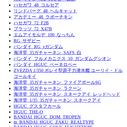
ハセガワ_48_コルセア
リンドバーグ_48_ヘルキャット
アカデミー_48_ラボーチキン
ハセガワ_72_F2B
プラッツ_72_X47B
エムアイモルデ_100_なっちん
RG_サザビー
バンダイ_RG_νガンダム
海洋堂_35ガチャーネン_SAFS_白
バンダイ_フルメカニクス_10_ガンダムグシオン
バンダイ_HGUC_ペーネロペー
ZVEZDA 1/350 ボレイ型原子力潜水艦 ユーリイ・ドル
ゴールキイ
海洋堂_35ガチャーネン_ファイアボールSG
海洋堂_35ガチャーネン_ラクーン
海洋堂_35ガチャーネン_スネークアイ_レッドヘッド
海洋堂_1/35_35ガチャーネン_スネークアイ
HGUC_グスタフカール
HGUC_THE-O
BANDAI_HGUC_DOM_TROPEN
tn_BANDAI_HGUC_ZAKU_REALTYPE