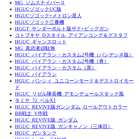
MG_ジムスナイパーⅡ
HGUCゾゴックUC版
HGUCゾゴック+メトロン星人
HGUCゾゴック三番機
HGGT_サンダーボルト版ザク+ビッグガン
コトブキヤ_Dスタイル_アイアンコング＆グスタフ
HGUC_ギャンスロット
MG_真武者頑駄無
HGUC_バイアラン・カスタム2号機（バンデシネ版）
HGUC_バイアラン・カスタム2号機（青）
HGUC_バイアラン・カスタム（黒）
HGUC_バイアラン
HGUC_バンシィ_ユニコーンモード＆デストロイモー
ド
HGUC_リゼル隊長機_アモンデュールスタック風
タミヤ_72_ベルX1
HGUC_REVIVE版ガンンダム_ロールアウトカラー
BB戦士_V作戦
HGUC_REVIVE版_ガンダム
HGUC_REVIVE版_ガンキャノン（三体目）
HGUC_ガンタンク