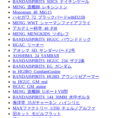
BANDAISPIRITS_SDCS_ナイチンゲール
MENG_造艦師_レキシントン
Monogram_48_MiG15
ハセガワ_72_ブラックバードwithD21B
MENG_WWT_シャーマンファイアフライ
アカデミー科学_48_P38
MENG_MENGKIDS_ツポレフ
BANDAISPIRITS_HGUC_バウンドドック
HGAC_リーオー
アオシマ_SD_サンダーバード2号
AOSHIMA_24_SAMBAR
BANDAISPIRITS_HGUC_234_ザク2体
BANDAISPIRITS_EG_ガンダム
tn_HGIBO_GundamGusion
BANDAISPIRITS_HGBD_アウンリゼアーマー
tn_HGUC_GM_real
HGUC_GM_anime
MENG_造艦師_UボートVII型
BANDAISPIRITS_144_30MM_水中ポルタ
海洋堂_35ガチャーネン_ハインリヒ
MAXファクトリー_1/350_チェルノアルファ
旧キット_モビルフラット