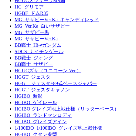
HGUCメッサーラMS編
HG_グリモア
HGBF_ドムR35
MG_サザビーVer.Ka_キャンディレッド
MG_Ver.Ka_白いサザビー
MG_サザビー黒
MG_サザビーVer.Ka
BB戦士_Hi-νガンダム
SDCS_ナイチンゲール
BB戦士_ジオング
BB戦士_サザビー
HGUCズサ（ユニコーン Ver.）
HGGT_ジェスタ
HGGT_ジェスタ+89式ベースジャバー
HGGT_ジェスタキャノン
HGIBO_漏影
HGIBO_ゲイレール
HGIBO グレイズ地上戦仕様（リッターベース）
HGIBO_ランドマンロディ
HGIBO_グレイズアイン
1/100IBO_1/100IBO_グレイズ地上戦仕様
HGIBO_クタン参型