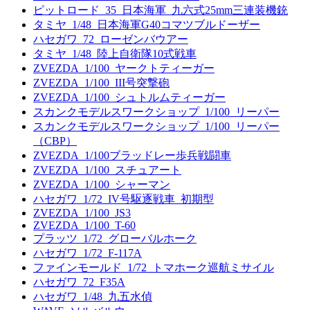
ピットロード_35_日本海軍_九六式25mm三連装機銃
タミヤ_1/48_日本海軍G40コマツブルドーザー
ハセガワ_72_ローゼンバウアー
タミヤ_1/48_陸上自衛隊10式戦車
ZVEZDA_1/100_ヤークトティーガー
ZVEZDA_1/100_III号突撃砲
ZVEZDA_1/100_シュトルムティーガー
スカンクモデルスワークショップ_1/100_リーパー
スカンクモデルスワークショップ_1/100_リーパー
（CBP）
ZVEZDA_1/100ブラッドレー歩兵戦闘車
ZVEZDA_1/100_スチュアート
ZVEZDA_1/100_シャーマン
ハセガワ_1/72_IV号駆逐戦車_初期型
ZVEZDA_1/100_JS3
ZVEZDA_1/100_T-60
プラッツ_1/72_グローバルホーク
ハセガワ_1/72_F-117A
ファインモールド_1/72_トマホーク巡航ミサイル
ハセガワ_72_F35A
ハセガワ_1/48_九五水偵