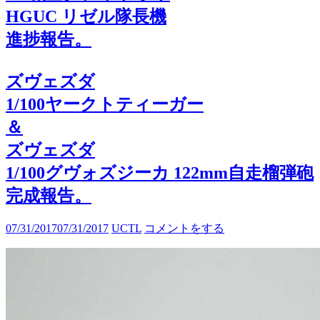
HGUC リゼル隊長機
進捗報告。
ズヴェズダ
1/100ヤークトティーガー
＆
ズヴェズダ
1/100グヴォズジーカ 122mm自走榴弾砲
完成報告。
07/31/2017
07/31/2017
UCTL
コメントをする