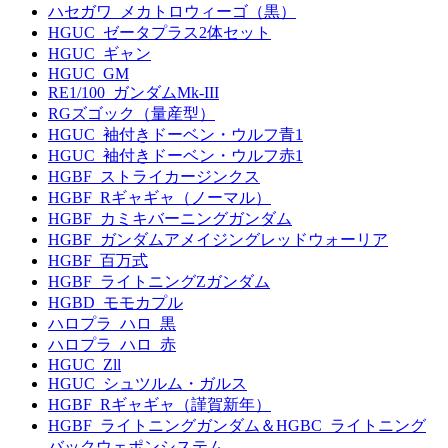
ハセガワ_メカトロウィーゴ（黒）
HGUC_ゼータプラス2体セット
HGUC_ギャン
HGUC_GM
RE1/100_ガンダムMk-III
RGズゴック（量産型）
HGUC_袖付きドーベン・ウルフ青1
HGUC_袖付きドーベン・ウルフ赤1
HGBF_ストライカージンクス
HGBF_Rギャギャ（ノーマル）
HGBF_カミキバーニングガンダム
HGBF_ガンダムアメイジングレッドウォーリア
HGBF_百万式
HGBF_ライトニングZガンダム
HGBD_モモカプル
ハロプラ_ハロ_黒
ハロプラ_ハロ_赤
HGUC_Zll
HGUC_シュツルム・ガルス
HGBF_Rギャギャ（謹賀新年）
HGBF_ライトニングガンダム＆HGBC_ライトニング
バックウェポンシステム