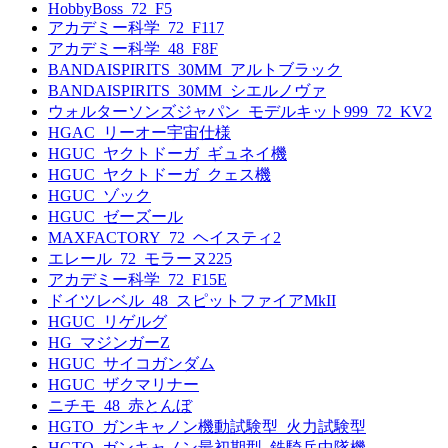
HobbyBoss_72_F5
アカデミー科学_72_F117
アカデミー科学_48_F8F
BANDAISPIRITS_30MM_アルトブラック
BANDAISPIRITS_30MM_シエルノヴァ
ウォルターソンズジャパン_モデルキット999_72_KV2
HGAC_リーオー宇宙仕様
HGUC_ヤクトドーガ_ギュネイ機
HGUC_ヤクトドーガ_クェス機
HGUC_ゾック
HGUC_ゼーズール
MAXFACTORY_72_ヘイスティ2
エレール_72_モラーヌ225
アカデミー科学_72_F15E
ドイツレベル_48_スピットファイアMkII
HGUC_リゲルグ
HG_マジンガーZ
HGUC_サイコガンダム
HGUC_ザクマリナー
ニチモ_48_赤とんぼ
HGTO_ガンキャノン機動試験型_火力試験型
HGTO_ガンキャノン最初期型_鉄騎兵中隊機