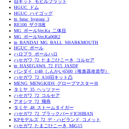
旧キット_モビルフラット
HGUC_ドム
HGUC_ハイゴッグ
tn_hguc_hygogg_3
RE100_ザクII改
MG_ボールVer.Ka_二体目
MG_ボールVer.Ka06R2
tn_BANDAI_MG_BALL_SHARKMOUTH
HGUC_ボール
ハロプラ_ボールハロ
ハセガワ_72_たまごひこーき_コルセア
tn_HASEGAWA_72_F15_JASDF
バンダイ_1/48_しんかい6500（推進器改造型）
ハセガワ_72_A10旧キット凸
MENG_MENGKIDS_グローブマスターⅢ
タミヤ_35_ヘッツァー
ハセガワ_72_コルセア
アオシマ_72_飛燕
タミヤ_48_ストームタイガー
ハセガワ_72_ブラックバードICHIBAN
KPモデルズ_72_デ・ハビランド_コメット
ハセガワ_たまごひこーき_MiG15