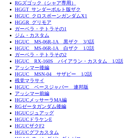
RGズゴック（シャア専用）
HGGT_サンダーボルト版ザク
HGUC_クロスボーンガンダムX1
HGGR_グリモア
ガーベラ・テトラその1
ジム・カスタム
HGUC MS-06R-1A 黒ザク 3/3話
HGUC MS-06R-1A 白ザク 1/2話
ガーベラ・テトラその2
HGUC RX-160S バイアラン・カスタム 1/2話
アッシマー後編
HGUC MSN-04 サザビー 1/2話
残党マラサイ
HGUC ベースジャバー 連邦版
アッシマー前編
HGUCメッサーラMA編
RGゼータガンダム後編
HGUCジュアッグ
HGUCドラケンE
HGUCザクF2
HGUCグフカスタム