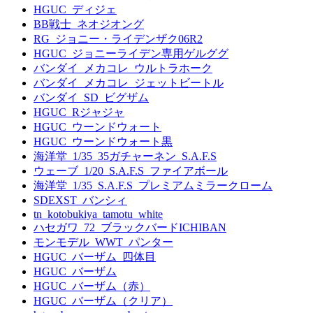
HGUC_ディジェ
BB戦士_ネオジオング
RG_ジョニー・ライデンザク06R2
HGUC_ジョニーライデン専用ゲルググ
バンダイ_メカコレ_ウルトラホーク
バンダイ_メカコレ_ジェットビートル
バンダイ_SD_ビグザム
HGUC_Rジャジャ
HGUC_ウーンドウォート
HGUC_ウーンドウォート黒
海洋堂_1/35_35ガチャーネン_S.A.F.S
ウェーブ_1/20_S.A.F.S_ファイアボール
海洋堂_1/35_S.A.F.S_プレミアムミラークローム
SDEXST_バンシィ
tn_kotobukiya_tamotu_white
ハセガワ_72_ブラックバードICHIBAN
モンモデル_WWT_パンター
HGUC_バーザム_四体目
HGUC_バーザム
HGUC_バーザム（赤）
HGUC_バーザム（クリア）