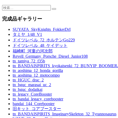
検
索:
完成品ギャラリー
SUYATA_SkyKnights_FokkerDrI
タミヤ_1/48_V1
ドイツレベル_72_ホルテンGo229
ドイツレベル_48_ケイデット
福崎町_河童の河次郎
Revell_Germany_Porsche_Diesel_Junior108
tn_tamiya_72_f35b
tn_BANDAISPIRITS_kyokaisenki_72_BUNYIP_BOOME
tn_aoshima_12_honda_gorilla
tn_aoshima_12_motocompo
tn_HGUC_drac_2
tn_hguc_marasai_uc_2
tn_hguc_dodaikai
tn_legacy_CoreBooster
tn_bandai_legacy_corebooster
bandai_144_Corebooster
旧キット_コアブースター
tn_BANDAISPIRITS_ImaginarySkeleton_32_Tyrannosaurus