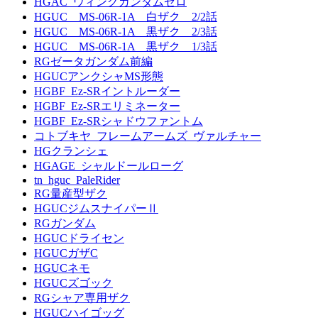
HGAC_ウィングガンダムゼロ
HGUC MS-06R-1A 白ザク 2/2話
HGUC MS-06R-1A 黒ザク 2/3話
HGUC MS-06R-1A 黒ザク 1/3話
RGゼータガンダム前編
HGUCアンクシャMS形態
HGBF_Ez-SRイントルーダー
HGBF_Ez-SRエリミネーター
HGBF_Ez-SRシャドウファントム
コトブキヤ_フレームアームズ_ヴァルチャー
HGクランシェ
HGAGE_シャルドールローグ
tn_hguc_PaleRider
RG量産型ザク
HGUCジムスナイパーⅡ
RGガンダム
HGUCドライセン
HGUCガザC
HGUCネモ
HGUCズゴック
RGシャア専用ザク
HGUCハイゴッグ