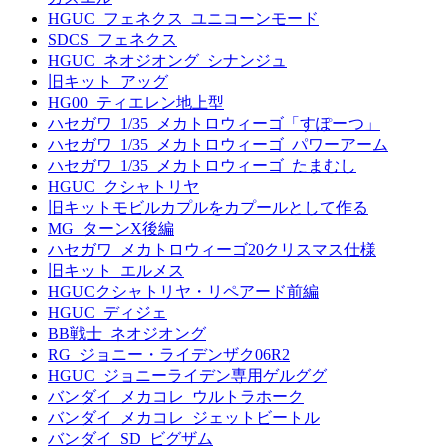
HGUC_フェネクス_ユニコーンモード
SDCS_フェネクス
HGUC_ネオジオング_シナンジュ
旧キット_アッグ
HG00_ティエレン地上型
ハセガワ_1/35_メカトロウィーゴ「すぽーつ」
ハセガワ_1/35_メカトロウィーゴ_パワーアーム
ハセガワ_1/35_メカトロウィーゴ_たまむし
HGUC_クシャトリヤ
旧キットモビルカプルをカプールとして作る
MG_ターンX後編
ハセガワ_メカトロウィーゴ20クリスマス仕様
旧キット_エルメス
HGUCクシャトリヤ・リペアード前編
HGUC_ディジェ
BB戦士_ネオジオング
RG_ジョニー・ライデンザク06R2
HGUC_ジョニーライデン専用ゲルググ
バンダイ_メカコレ_ウルトラホーク
バンダイ_メカコレ_ジェットビートル
バンダイ_SD_ビグザム