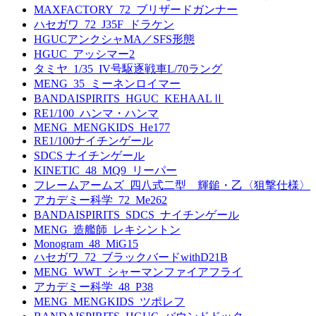
MAXFACTORY_72_ブリザードガンナー
ハセガワ_72_J35F_ドラケン
HGUCアンクシャMA／SFS形態
HGUC_アッシマー2
タミヤ_1/35_IV号駆逐戦車L/70ラング
MENG_35_ミーネンロイマー
BANDAISPIRITS_HGUC_KEHAALⅡ
RE1/100_ハンマ・ハンマ
MENG_MENGKIDS_He177
RE1/100ナイチンゲール
SDCS ナイチンゲール
KINETIC_48_MQ9_リーパー
フレームアームズ_四八式二型 輝鎚・乙〈狙撃仕様〉
アカデミー科学_72_Me262
BANDAISPIRITS_SDCS_ナイチンゲール
MENG_造艦師_レキシントン
Monogram_48_MiG15
ハセガワ_72_ブラックバードwithD21B
MENG_WWT_シャーマンファイアフライ
アカデミー科学_48_P38
MENG_MENGKIDS_ツポレフ