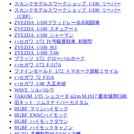
スカンクモデルスワークショップ_1/100_リーパー
スカンクモデルスワークショップ_1/100_リーパー
（CBP）
ZVEZDA_1/100ブラッドレー歩兵戦闘車
ZVEZDA_1/100_スチュアート
ZVEZDA_1/100_シャーマン
ハセガワ_1/72_IV号駆逐戦車_初期型
ZVEZDA_1/100_JS3
ZVEZDA_1/100_T-60
プラッツ_1/72_グローバルホーク
ハセガワ_1/72_F-117A
ファインモールド_1/72_トマホーク巡航ミサイル
ハセガワ_72_F35A
ハセガワ_1/48_九五水偵
WAVE_ソルバルウ
TAKOM_1/35_シュコーダ 42cm M.1917 重攻城用臼砲
旧キット_ジムスナイパーカスタム
HGBF_マリンハイモック
HGBF_EWACハイモック
HGBF_ハイモックダウン
HGBF_ハイモックキャノン
HGTO_高機動型ザクllガイア機