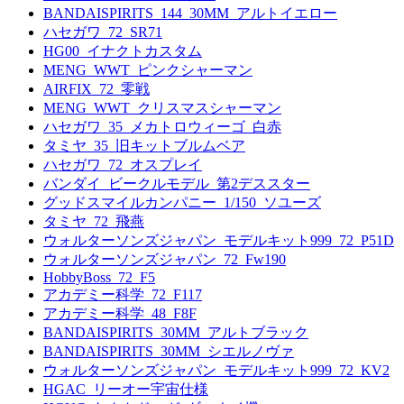
BANDAISPIRITS_144_30MM_アルトイエロー
ハセガワ_72_SR71
HG00_イナクトカスタム
MENG_WWT_ピンクシャーマン
AIRFIX_72_零戦
MENG_WWT_クリスマスシャーマン
ハセガワ_35_メカトロウィーゴ_白赤
タミヤ_35_旧キットブルムベア
ハセガワ_72_オスプレイ
バンダイ_ビークルモデル_第2デススター
グッドスマイルカンパニー_1/150_ソユーズ
タミヤ_72_飛燕
ウォルターソンズジャパン_モデルキット999_72_P51D
ウォルターソンズジャパン_72_Fw190
HobbyBoss_72_F5
アカデミー科学_72_F117
アカデミー科学_48_F8F
BANDAISPIRITS_30MM_アルトブラック
BANDAISPIRITS_30MM_シエルノヴァ
ウォルターソンズジャパン_モデルキット999_72_KV2
HGAC_リーオー宇宙仕様