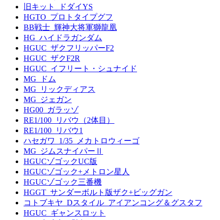
旧キット_ドダイYS
HGTO_プロトタイプグフ
BB戦士_輝神大将軍獅龍凰
HG_ハイドラガンダム
HGUC_ザクフリッパーF2
HGUC_ザクF2R
HGUC_イフリート・シュナイド
MG_ドム
MG_リックディアス
MG_ジェガン
HG00_ガラッゾ
RE1/100_リバウ（2体目）
RE1/100_リバウ1
ハセガワ_1/35_メカトロウィーゴ
MG_ジムスナイパーⅡ
HGUCゾゴックUC版
HGUCゾゴック+メトロン星人
HGUCゾゴック三番機
HGGT_サンダーボルト版ザク+ビッグガン
コトブキヤ_Dスタイル_アイアンコング＆グスタフ
HGUC_ギャンスロット