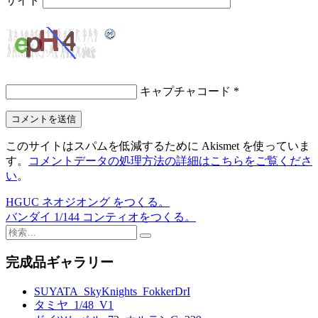
サイト
キャプチャコード
*
このサイトはスパムを低減するために Akismet を使っていま
す。
コメントデータの処理方法の詳細はこちらをご覧くださ
い
。
HGUC ネオジオング をつくる。
投
バンダイ 1/144 コンティオをつくる。
稿
検
索:
ナ
完成品ギャラリー
ビ
SUYATA_SkyKnights_FokkerDrI
ゲ
タミヤ_1/48_V1