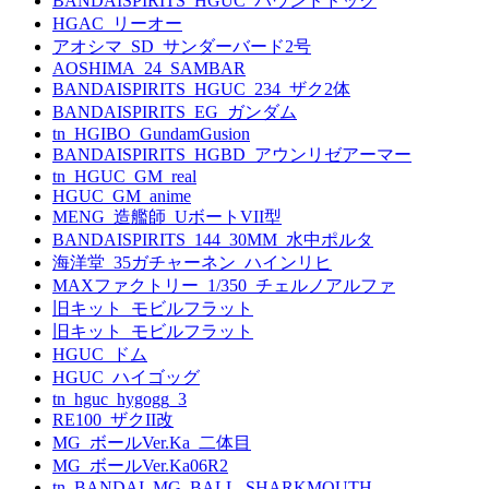
BANDAISPIRITS_HGUC_バウンドドック
HGAC_リーオー
アオシマ_SD_サンダーバード2号
AOSHIMA_24_SAMBAR
BANDAISPIRITS_HGUC_234_ザク2体
BANDAISPIRITS_EG_ガンダム
tn_HGIBO_GundamGusion
BANDAISPIRITS_HGBD_アウンリゼアーマー
tn_HGUC_GM_real
HGUC_GM_anime
MENG_造艦師_UボートVII型
BANDAISPIRITS_144_30MM_水中ポルタ
海洋堂_35ガチャーネン_ハインリヒ
MAXファクトリー_1/350_チェルノアルファ
旧キット_モビルフラット
旧キット_モビルフラット
HGUC_ドム
HGUC_ハイゴッグ
tn_hguc_hygogg_3
RE100_ザクII改
MG_ボールVer.Ka_二体目
MG_ボールVer.Ka06R2
tn_BANDAI_MG_BALL_SHARKMOUTH