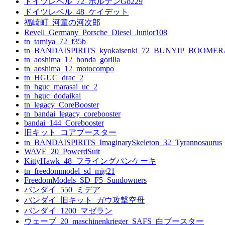
ー
ドイツレベル_72_ホルテンGo229
ドイツレベル_48_ケイデット
シ
福崎町_河童の河次郎
ョ
Revell_Germany_Porsche_Diesel_Junior108
tn_tamiya_72_f35b
ン
tn_BANDAISPIRITS_kyokaisenki_72_BUNYIP_BOOME
tn_aoshima_12_honda_gorilla
tn_aoshima_12_motocompo
tn_HGUC_drac_2
tn_hguc_marasai_uc_2
tn_hguc_dodaikai
tn_legacy_CoreBooster
tn_bandai_legacy_corebooster
bandai_144_Corebooster
旧キット_コアブースター
tn_BANDAISPIRITS_ImaginarySkeleton_32_Tyrannosaurus
WAVE_20_PowerdSuit
KittyHawk_48_フライングパンケーキ
tn_freedommodel_sd_mig21
FreedomModels_SD_F5_Sundowners
バンダイ_550_ミデア
バンダイ_旧キット_ガウ攻撃空母
バンダイ_1200_マゼラン
ウェーブ_20_maschinenkrieger_SAFS_白ブースター