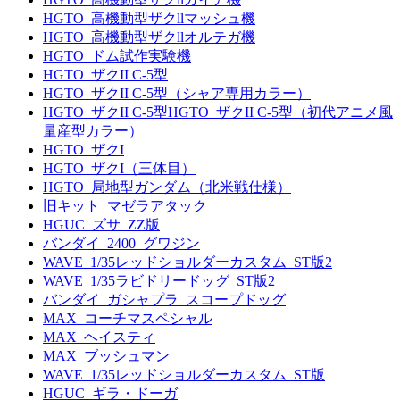
HGTO_高機動型ザクllマッシュ機
HGTO_高機動型ザクllオルテガ機
HGTO_ドム試作実験機
HGTO_ザクII C-5型
HGTO_ザクII C-5型（シャア専用カラー）
HGTO_ザクII C-5型HGTO_ザクII C-5型（初代アニメ風
量産型カラー）
HGTO_ザクI
HGTO_ザクI（三体目）
HGTO_局地型ガンダム（北米戦仕様）
旧キット_マゼラアタック
HGUC_ズサ_ZZ版
バンダイ_2400_グワジン
WAVE_1/35レッドショルダーカスタム_ST版2
WAVE_1/35ラビドリードッグ_ST版2
バンダイ_ガシャプラ_スコープドッグ
MAX_コーチマスペシャル
MAX_ヘイスティ
MAX_ブッシュマン
WAVE_1/35レッドショルダーカスタム_ST版
HGUC_ギラ・ドーガ