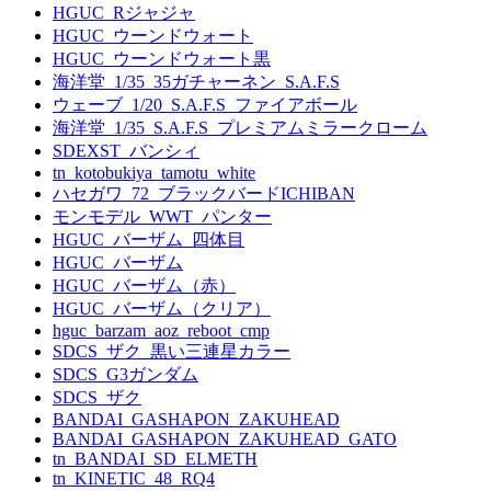
HGUC_Rジャジャ
HGUC_ウーンドウォート
HGUC_ウーンドウォート黒
海洋堂_1/35_35ガチャーネン_S.A.F.S
ウェーブ_1/20_S.A.F.S_ファイアボール
海洋堂_1/35_S.A.F.S_プレミアムミラークローム
SDEXST_バンシィ
tn_kotobukiya_tamotu_white
ハセガワ_72_ブラックバードICHIBAN
モンモデル_WWT_パンター
HGUC_バーザム_四体目
HGUC_バーザム
HGUC_バーザム（赤）
HGUC_バーザム（クリア）
hguc_barzam_aoz_reboot_cmp
SDCS_ザク_黒い三連星カラー
SDCS_G3ガンダム
SDCS_ザク
BANDAI_GASHAPON_ZAKUHEAD
BANDAI_GASHAPON_ZAKUHEAD_GATO
tn_BANDAI_SD_ELMETH
tn_KINETIC_48_RQ4