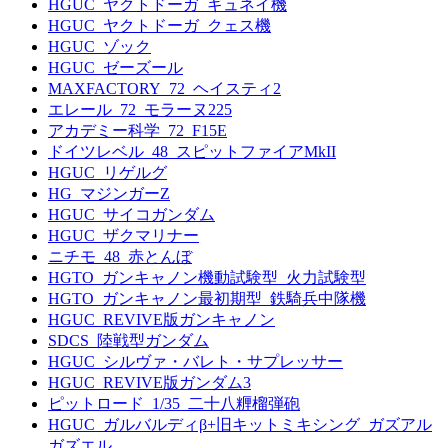
HGUC_ヤクトドーガ_ギュネイ機
HGUC_ヤクトドーガ_クェス機
HGUC_ゾック
HGUC_ゼーズール
MAXFACTORY_72_ヘイスティ2
エレール_72_モラーヌ225
アカデミー科学_72_F15E
ドイツレベル_48_スピットファイアMkII
HGUC_リゲルグ
HG_マジンガーZ
HGUC_サイコガンダム
HGUC_ザクマリナー
ニチモ_48_赤とんぼ
HGTO_ガンキャノン機動試験型_火力試験型
HGTO_ガンキャノン最初期型_鉄騎兵中隊機
HGUC_REVIVE版ガンキャノン
SDCS_陸戦型ガンダム
HGUC_シルヴァ・バレト・サプレッサー
HGUC_REVIVE版ガンダム3
ピットロード_1/35_二十八糎榴弾砲
HGUC_ガルバルディβ+旧キットミキシング_ガズアル
ガズエル