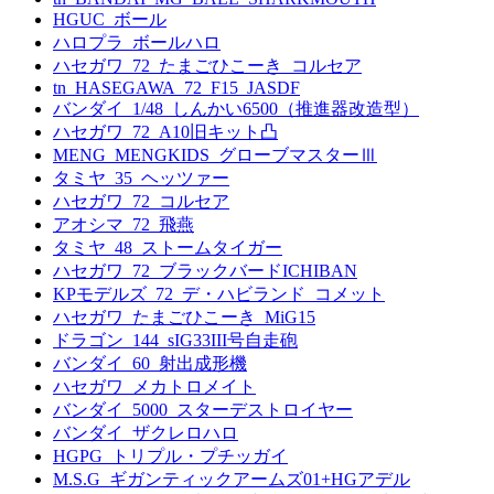
HGUC_ボール
ハロプラ_ボールハロ
ハセガワ_72_たまごひこーき_コルセア
tn_HASEGAWA_72_F15_JASDF
バンダイ_1/48_しんかい6500（推進器改造型）
ハセガワ_72_A10旧キット凸
MENG_MENGKIDS_グローブマスターⅢ
タミヤ_35_ヘッツァー
ハセガワ_72_コルセア
アオシマ_72_飛燕
タミヤ_48_ストームタイガー
ハセガワ_72_ブラックバードICHIBAN
KPモデルズ_72_デ・ハビランド_コメット
ハセガワ_たまごひこーき_MiG15
ドラゴン_144_sIG33III号自走砲
バンダイ_60_射出成形機
ハセガワ_メカトロメイト
バンダイ_5000_スターデストロイヤー
バンダイ_ザクレロハロ
HGPG_トリプル・プチッガイ
M.S.G_ギガンティックアームズ01+HGアデル