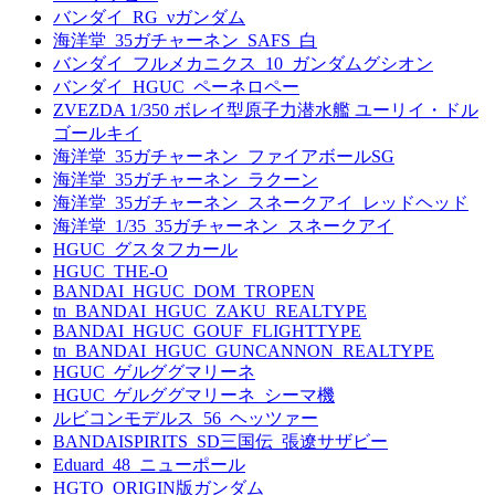
バンダイ_RG_νガンダム
海洋堂_35ガチャーネン_SAFS_白
バンダイ_フルメカニクス_10_ガンダムグシオン
バンダイ_HGUC_ペーネロペー
ZVEZDA 1/350 ボレイ型原子力潜水艦 ユーリイ・ドル
ゴールキイ
海洋堂_35ガチャーネン_ファイアボールSG
海洋堂_35ガチャーネン_ラクーン
海洋堂_35ガチャーネン_スネークアイ_レッドヘッド
海洋堂_1/35_35ガチャーネン_スネークアイ
HGUC_グスタフカール
HGUC_THE-O
BANDAI_HGUC_DOM_TROPEN
tn_BANDAI_HGUC_ZAKU_REALTYPE
BANDAI_HGUC_GOUF_FLIGHTTYPE
tn_BANDAI_HGUC_GUNCANNON_REALTYPE
HGUC_ゲルググマリーネ
HGUC_ゲルググマリーネ_シーマ機
ルビコンモデルス_56_ヘッツァー
BANDAISPIRITS_SD三国伝_張遼サザビー
Eduard_48_ニューポール
HGTO_ORIGIN版ガンダム