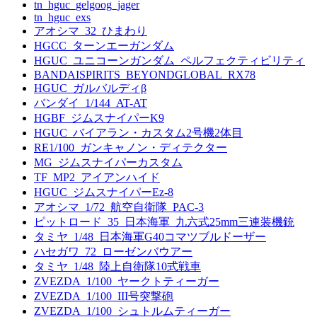
tn_hguc_gelgoog_jager
tn_hguc_exs
アオシマ_32_ひまわり
HGCC_ターンエーガンダム
HGUC_ユニコーンガンダム_ペルフェクティビリティ
BANDAISPIRITS_BEYONDGLOBAL_RX78
HGUC_ガルバルディβ
バンダイ_1/144_AT-AT
HGBF_ジムスナイパーK9
HGUC_バイアラン・カスタム2号機2体目
RE1/100_ガンキャノン・ディテクター
MG_ジムスナイパーカスタム
TF_MP2_アイアンハイド
HGUC_ジムスナイパーEz-8
アオシマ_1/72_航空自衛隊_PAC-3
ピットロード_35_日本海軍_九六式25mm三連装機銃
タミヤ_1/48_日本海軍G40コマツブルドーザー
ハセガワ_72_ローゼンバウアー
タミヤ_1/48_陸上自衛隊10式戦車
ZVEZDA_1/100_ヤークトティーガー
ZVEZDA_1/100_III号突撃砲
ZVEZDA_1/100_シュトルムティーガー