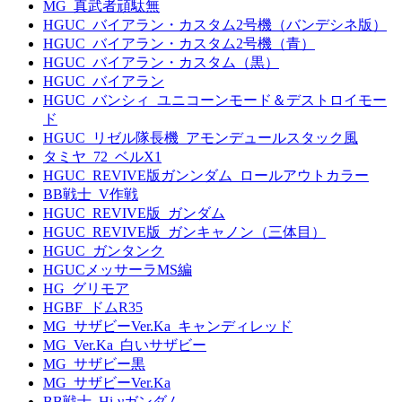
MG_真武者頑駄無
HGUC_バイアラン・カスタム2号機（バンデシネ版）
HGUC_バイアラン・カスタム2号機（青）
HGUC_バイアラン・カスタム（黒）
HGUC_バイアラン
HGUC_バンシィ_ユニコーンモード＆デストロイモー
ド
HGUC_リゼル隊長機_アモンデュールスタック風
タミヤ_72_ベルX1
HGUC_REVIVE版ガンンダム_ロールアウトカラー
BB戦士_V作戦
HGUC_REVIVE版_ガンダム
HGUC_REVIVE版_ガンキャノン（三体目）
HGUC_ガンタンク
HGUCメッサーラMS編
HG_グリモア
HGBF_ドムR35
MG_サザビーVer.Ka_キャンディレッド
MG_Ver.Ka_白いサザビー
MG_サザビー黒
MG_サザビーVer.Ka
BB戦士_Hi-νガンダム