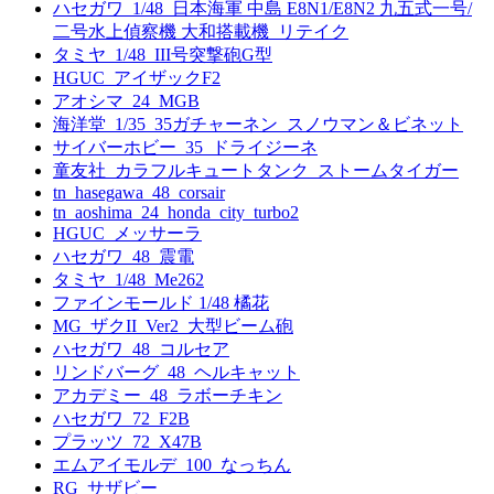
ハセガワ_1/48_日本海軍 中島 E8N1/E8N2 九五式一号/
二号水上偵察機 大和搭載機_リテイク
タミヤ_1/48_III号突撃砲G型
HGUC_アイザックF2
アオシマ_24_MGB
海洋堂_1/35_35ガチャーネン_スノウマン＆ビネット
サイバーホビー_35_ドライジーネ
童友社_カラフルキュートタンク_ストームタイガー
tn_hasegawa_48_corsair
tn_aoshima_24_honda_city_turbo2
HGUC_メッサーラ
ハセガワ_48_震電
タミヤ_1/48_Me262
ファインモールド 1/48 橘花
MG_ザクII_Ver2_大型ビーム砲
ハセガワ_48_コルセア
リンドバーグ_48_ヘルキャット
アカデミー_48_ラボーチキン
ハセガワ_72_F2B
プラッツ_72_X47B
エムアイモルデ_100_なっちん
RG_サザビー