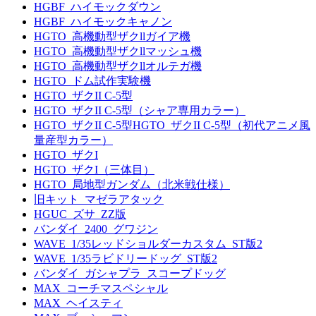
HGBF_ハイモックダウン
HGBF_ハイモックキャノン
HGTO_高機動型ザクllガイア機
HGTO_高機動型ザクllマッシュ機
HGTO_高機動型ザクllオルテガ機
HGTO_ドム試作実験機
HGTO_ザクII C-5型
HGTO_ザクII C-5型（シャア専用カラー）
HGTO_ザクII C-5型HGTO_ザクII C-5型（初代アニメ風
量産型カラー）
HGTO_ザクI
HGTO_ザクI（三体目）
HGTO_局地型ガンダム（北米戦仕様）
旧キット_マゼラアタック
HGUC_ズサ_ZZ版
バンダイ_2400_グワジン
WAVE_1/35レッドショルダーカスタム_ST版2
WAVE_1/35ラビドリードッグ_ST版2
バンダイ_ガシャプラ_スコープドッグ
MAX_コーチマスペシャル
MAX_ヘイスティ