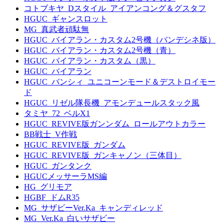
コトブキヤ_Dスタイル_アイアンコング＆グスタフ
HGUC_ギャンスロット
MG_真武者頑駄無
HGUC_バイアラン・カスタム2号機（バンデシネ版）
HGUC_バイアラン・カスタム2号機（青）
HGUC_バイアラン・カスタム（黒）
HGUC_バイアラン
HGUC_バンシィ_ユニコーンモード＆デストロイモー
ド
HGUC_リゼル隊長機_アモンデュールスタック風
タミヤ_72_ベルX1
HGUC_REVIVE版ガンンダム_ロールアウトカラー
BB戦士_V作戦
HGUC_REVIVE版_ガンダム
HGUC_REVIVE版_ガンキャノン（三体目）
HGUC_ガンタンク
HGUCメッサーラMS編
HG_グリモア
HGBF_ドムR35
MG_サザビーVer.Ka_キャンディレッド
MG_Ver.Ka_白いサザビー