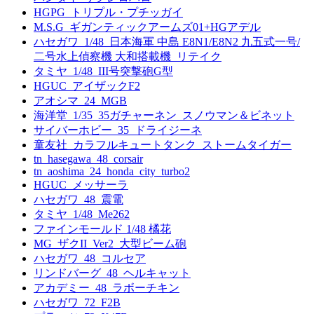
HGPG_トリプル・プチッガイ
M.S.G_ギガンティックアームズ01+HGアデル
ハセガワ_1/48_日本海軍 中島 E8N1/E8N2 九五式一号/
二号水上偵察機 大和搭載機_リテイク
タミヤ_1/48_III号突撃砲G型
HGUC_アイザックF2
アオシマ_24_MGB
海洋堂_1/35_35ガチャーネン_スノウマン＆ビネット
サイバーホビー_35_ドライジーネ
童友社_カラフルキュートタンク_ストームタイガー
tn_hasegawa_48_corsair
tn_aoshima_24_honda_city_turbo2
HGUC_メッサーラ
ハセガワ_48_震電
タミヤ_1/48_Me262
ファインモールド 1/48 橘花
MG_ザクII_Ver2_大型ビーム砲
ハセガワ_48_コルセア
リンドバーグ_48_ヘルキャット
アカデミー_48_ラボーチキン
ハセガワ_72_F2B