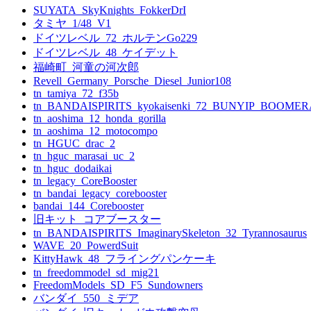
ー
SUYATA_SkyKnights_FokkerDrI
タミヤ_1/48_V1
シ
ドイツレベル_72_ホルテンGo229
ョ
ドイツレベル_48_ケイデット
福崎町_河童の河次郎
ン
Revell_Germany_Porsche_Diesel_Junior108
tn_tamiya_72_f35b
tn_BANDAISPIRITS_kyokaisenki_72_BUNYIP_BOOME
tn_aoshima_12_honda_gorilla
tn_aoshima_12_motocompo
tn_HGUC_drac_2
tn_hguc_marasai_uc_2
tn_hguc_dodaikai
tn_legacy_CoreBooster
tn_bandai_legacy_corebooster
bandai_144_Corebooster
旧キット_コアブースター
tn_BANDAISPIRITS_ImaginarySkeleton_32_Tyrannosaurus
WAVE_20_PowerdSuit
KittyHawk_48_フライングパンケーキ
tn_freedommodel_sd_mig21
FreedomModels_SD_F5_Sundowners
バンダイ_550_ミデア