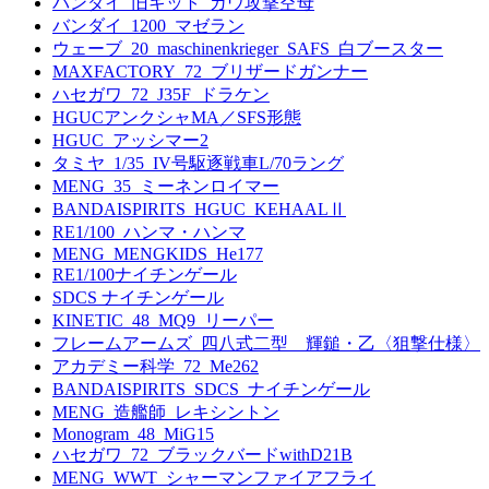
バンダイ_旧キット_ガウ攻撃空母
バンダイ_1200_マゼラン
ウェーブ_20_maschinenkrieger_SAFS_白ブースター
MAXFACTORY_72_ブリザードガンナー
ハセガワ_72_J35F_ドラケン
HGUCアンクシャMA／SFS形態
HGUC_アッシマー2
タミヤ_1/35_IV号駆逐戦車L/70ラング
MENG_35_ミーネンロイマー
BANDAISPIRITS_HGUC_KEHAALⅡ
RE1/100_ハンマ・ハンマ
MENG_MENGKIDS_He177
RE1/100ナイチンゲール
SDCS ナイチンゲール
KINETIC_48_MQ9_リーパー
フレームアームズ_四八式二型 輝鎚・乙〈狙撃仕様〉
アカデミー科学_72_Me262
BANDAISPIRITS_SDCS_ナイチンゲール
MENG_造艦師_レキシントン
Monogram_48_MiG15
ハセガワ_72_ブラックバードwithD21B
MENG_WWT_シャーマンファイアフライ