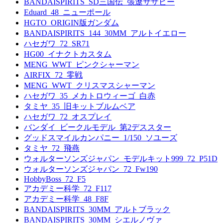
BANDAISPIRITS_SD三国伝_張遼サザビー
Eduard_48_ニューポール
HGTO_ORIGIN版ガンダム
BANDAISPIRITS_144_30MM_アルトイエロー
ハセガワ_72_SR71
HG00_イナクトカスタム
MENG_WWT_ピンクシャーマン
AIRFIX_72_零戦
MENG_WWT_クリスマスシャーマン
ハセガワ_35_メカトロウィーゴ_白赤
タミヤ_35_旧キットブルムベア
ハセガワ_72_オスプレイ
バンダイ_ビークルモデル_第2デススター
グッドスマイルカンパニー_1/150_ソユーズ
タミヤ_72_飛燕
ウォルターソンズジャパン_モデルキット999_72_P51D
ウォルターソンズジャパン_72_Fw190
HobbyBoss_72_F5
アカデミー科学_72_F117
アカデミー科学_48_F8F
BANDAISPIRITS_30MM_アルトブラック
BANDAISPIRITS_30MM_シエルノヴァ