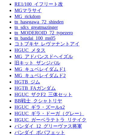
RE1/100_イフリート改
MGマラサイ
MG_rickdom
tn_hasegawa_72_shinden
tn_sdcs_greatmazinger
tn_MODEROID_72_typezero
tn_bandai_100_ms05
コトブキヤ_レヴァナントアイ
HGUC_メタス
MG_アドバンスドヘイズル
旧キット_ザンジバル
MG_キュベレイダムド1
MG_キュベレイダムド2
HGTB_ジム
HGTB_FAガンダム
HGUC_ザクF2_三体セット
BB戦士_クシャトリヤ
HGUC_ギラ・ズールx2
HGUC_ギラ・ドーガ（グレー）
HGUC_ガーベラテトラ_リテイク
バンダイ_12_グリーヴァス将軍
バンダイ_ボバフェット