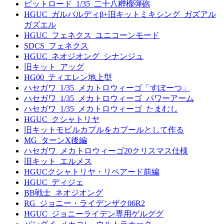
ピットロード_1/35_二十八糎榴弾砲
HGUC_ガルバルディβ+旧キットミキシング_ガズアル
ガズエル
HGUC_フェネクス_ユニコーンモード
SDCS_フェネクス
HGUC_ネオジオング_シナンジュ
旧キット_アッグ
HG00_ティエレン地上型
ハセガワ_1/35_メカトロウィーゴ「すぽーつ」
ハセガワ_1/35_メカトロウィーゴ_パワーアーム
ハセガワ_1/35_メカトロウィーゴ_たまむし
HGUC_クシャトリヤ
旧キットモビルカプルをカプールとして作る
MG_ターンX後編
ハセガワ_メカトロウィーゴ20クリスマス仕様
旧キット_エルメス
HGUCクシャトリヤ・リペアード前編
HGUC_ディジェ
BB戦士_ネオジオング
RG_ジョニー・ライデンザク06R2
HGUC_ジョニーライデン専用ゲルググ