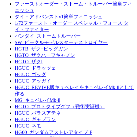
ファーストオーダー・ストーム・トルーパー簡単フィ
ニッシュ
タイ・アドバンストx1簡単フィニッシュ
1/72ファースト・オーダー スペシャル・フォース タ
イ・ファイター
バンダイ_ストームトルーパー
SW_ビークルモデルスターデストロイヤー
HGTB_ザク+ビッグガン
HGTO_ザクハーフキャノン
HGTO_ザクI
HGUC_ドラッツェ
HGUC_ゴッグ
HGUC_アッガイ
HGUC_REVIVE版キュベレイをキュベレイMk-llとして
作る
MG_キュベレイMk-ll
HGTO_プロトタイプグフ（戦術実証機）
HGUC_パラスアテネ
HGUC_ギャプラン
HGUC_ネモ
HG00_ガンダムアストレアタイプ-F