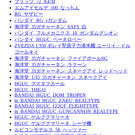
プラッツ_72_X47B
エムアイモルデ_100_なっちん
RG_サザビー
バンダイ_RG_νガンダム
海洋堂_35ガチャーネン_SAFS_白
バンダイ_フルメカニクス_10_ガンダムグシオン
バンダイ_HGUC_ペーネロペー
ZVEZDA 1/350 ボレイ型原子力潜水艦 ユーリイ・ドル
ゴールキイ
海洋堂_35ガチャーネン_ファイアボールSG
海洋堂_35ガチャーネン_ラクーン
海洋堂_35ガチャーネン_スネークアイ_レッドヘッド
海洋堂_1/35_35ガチャーネン_スネークアイ
HGUC_グスタフカール
HGUC_THE-O
BANDAI_HGUC_DOM_TROPEN
tn_BANDAI_HGUC_ZAKU_REALTYPE
BANDAI_HGUC_GOUF_FLIGHTTYPE
tn_BANDAI_HGUC_GUNCANNON_REALTYPE
HGUC_ゲルググマリーネ
HGUC_ゲルググマリーネ_シーマ機
ルビコンモデルス_56_ヘッツァー