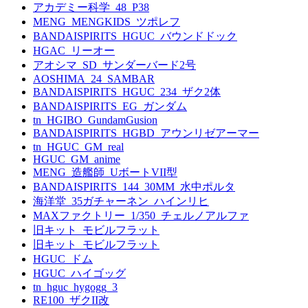
アカデミー科学_48_P38
MENG_MENGKIDS_ツポレフ
BANDAISPIRITS_HGUC_バウンドドック
HGAC_リーオー
アオシマ_SD_サンダーバード2号
AOSHIMA_24_SAMBAR
BANDAISPIRITS_HGUC_234_ザク2体
BANDAISPIRITS_EG_ガンダム
tn_HGIBO_GundamGusion
BANDAISPIRITS_HGBD_アウンリゼアーマー
tn_HGUC_GM_real
HGUC_GM_anime
MENG_造艦師_UボートVII型
BANDAISPIRITS_144_30MM_水中ポルタ
海洋堂_35ガチャーネン_ハインリヒ
MAXファクトリー_1/350_チェルノアルファ
旧キット_モビルフラット
旧キット_モビルフラット
HGUC_ドム
HGUC_ハイゴッグ
tn_hguc_hygogg_3
RE100_ザクII改