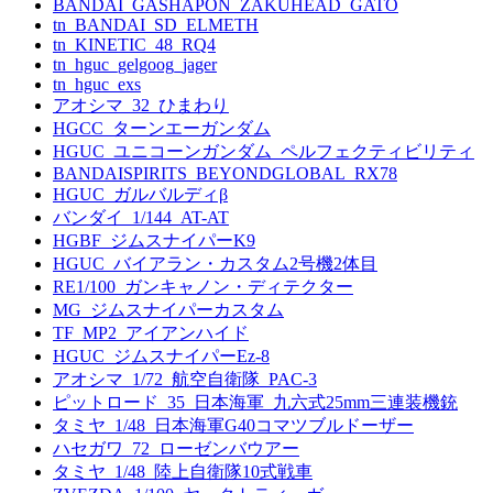
BANDAI_GASHAPON_ZAKUHEAD_GATO
tn_BANDAI_SD_ELMETH
tn_KINETIC_48_RQ4
tn_hguc_gelgoog_jager
tn_hguc_exs
アオシマ_32_ひまわり
HGCC_ターンエーガンダム
HGUC_ユニコーンガンダム_ペルフェクティビリティ
BANDAISPIRITS_BEYONDGLOBAL_RX78
HGUC_ガルバルディβ
バンダイ_1/144_AT-AT
HGBF_ジムスナイパーK9
HGUC_バイアラン・カスタム2号機2体目
RE1/100_ガンキャノン・ディテクター
MG_ジムスナイパーカスタム
TF_MP2_アイアンハイド
HGUC_ジムスナイパーEz-8
アオシマ_1/72_航空自衛隊_PAC-3
ピットロード_35_日本海軍_九六式25mm三連装機銃
タミヤ_1/48_日本海軍G40コマツブルドーザー
ハセガワ_72_ローゼンバウアー
タミヤ_1/48_陸上自衛隊10式戦車