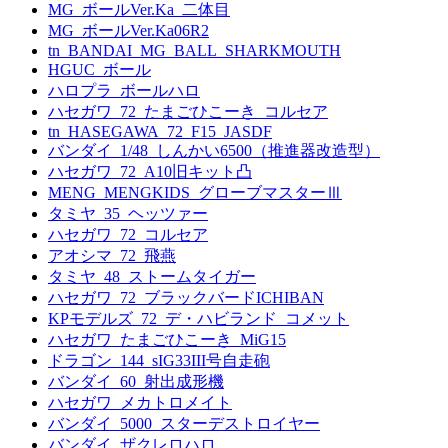
MG_ボールVer.Ka_二体目
MG_ボールVer.Ka06R2
tn_BANDAI_MG_BALL_SHARKMOUTH
HGUC_ボール
ハロプラ_ボールハロ
ハセガワ_72_たまごひこーき_コルセア
tn_HASEGAWA_72_F15_JASDF
バンダイ_1/48_しんかい6500（推進器改造型）
ハセガワ_72_A10旧キット凸
MENG_MENGKIDS_グローブマスターⅢ
タミヤ_35_ヘッツァー
ハセガワ_72_コルセア
アオシマ_72_飛燕
タミヤ_48_ストームタイガー
ハセガワ_72_ブラックバードICHIBAN
KPモデルズ_72_デ・ハビランド_コメット
ハセガワ_たまごひこーき_MiG15
ドラゴン_144_sIG33III号自走砲
バンダイ_60_射出成形機
ハセガワ_メカトロメイト
バンダイ_5000_スターデストロイヤー
バンダイ_ザクレロハロ