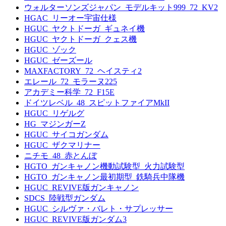
ウォルターソンズジャパン_モデルキット999_72_KV2
HGAC_リーオー宇宙仕様
HGUC_ヤクトドーガ_ギュネイ機
HGUC_ヤクトドーガ_クェス機
HGUC_ゾック
HGUC_ゼーズール
MAXFACTORY_72_ヘイスティ2
エレール_72_モラーヌ225
アカデミー科学_72_F15E
ドイツレベル_48_スピットファイアMkII
HGUC_リゲルグ
HG_マジンガーZ
HGUC_サイコガンダム
HGUC_ザクマリナー
ニチモ_48_赤とんぼ
HGTO_ガンキャノン機動試験型_火力試験型
HGTO_ガンキャノン最初期型_鉄騎兵中隊機
HGUC_REVIVE版ガンキャノン
SDCS_陸戦型ガンダム
HGUC_シルヴァ・バレト・サプレッサー
HGUC_REVIVE版ガンダム3