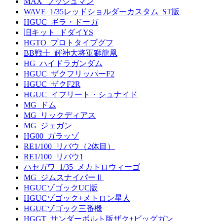
MAX_ブッシュマン
WAVE_1/35レッドショルダーカスタム_ST版
HGUC_ギラ・ドーガ
旧キット_ドダイYS
HGTO_プロトタイプグフ
BB戦士_輝神大将軍獅龍凰
HG_ハイドラガンダム
HGUC_ザクフリッパーF2
HGUC_ザクF2R
HGUC_イフリート・シュナイド
MG_ドム
MG_リックディアス
MG_ジェガン
HG00_ガラッゾ
RE1/100_リバウ（2体目）
RE1/100_リバウ1
ハセガワ_1/35_メカトロウィーゴ
MG_ジムスナイパーⅡ
HGUCゾゴックUC版
HGUCゾゴック+メトロン星人
HGUCゾゴック三番機
HGGT_サンダーボルト版ザク+ビッグガン