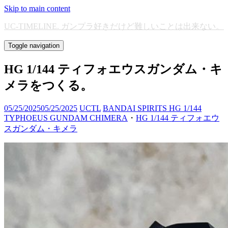
Skip to main content
UC-TIMELINE. ガンプラ好きだけど難しいことは出来ない。
Toggle navigation
HG 1/144 ティフォエウスガンダム・キ
メラをつくる。
05/25/2025
05/25/2025
UCTL
BANDAI SPIRITS HG 1/144
TYPHOEUS GUNDAM CHIMERA
・
HG 1/144 ティフォエウ
スガンダム・キメラ