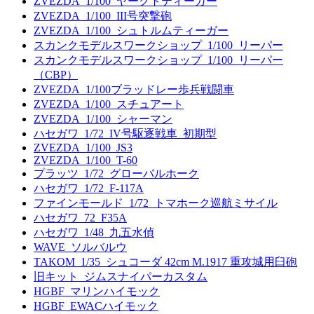
ZVEZDA_1/100_ヤークトティーガー
ZVEZDA_1/100_III号突撃砲
ZVEZDA_1/100_シュトルムティーガー
スカンクモデルスワークショップ_1/100_リーパー
スカンクモデルスワークショップ_1/100_リーパー
（CBP）
ZVEZDA_1/100ブラッドレー歩兵戦闘車
ZVEZDA_1/100_スチュアート
ZVEZDA_1/100_シャーマン
ハセガワ_1/72_IV号駆逐戦車_初期型
ZVEZDA_1/100_JS3
ZVEZDA_1/100_T-60
プラッツ_1/72_グローバルホーク
ハセガワ_1/72_F-117A
ファインモールド_1/72_トマホーク巡航ミサイル
ハセガワ_72_F35A
ハセガワ_1/48_九五水偵
WAVE_ソルバルウ
TAKOM_1/35_シュコーダ 42cm M.1917 重攻城用臼砲
旧キット_ジムスナイパーカスタム
HGBF_マリンハイモック
HGBF_EWACハイモック