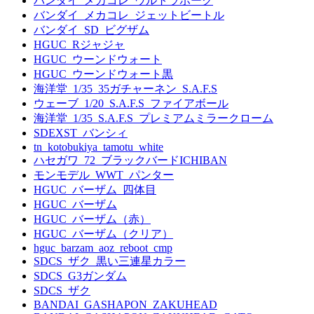
バンダイ_メカコレ_ウルトラホーク
バンダイ_メカコレ_ジェットビートル
バンダイ_SD_ビグザム
HGUC_Rジャジャ
HGUC_ウーンドウォート
HGUC_ウーンドウォート黒
海洋堂_1/35_35ガチャーネン_S.A.F.S
ウェーブ_1/20_S.A.F.S_ファイアボール
海洋堂_1/35_S.A.F.S_プレミアムミラークローム
SDEXST_バンシィ
tn_kotobukiya_tamotu_white
ハセガワ_72_ブラックバードICHIBAN
モンモデル_WWT_パンター
HGUC_バーザム_四体目
HGUC_バーザム
HGUC_バーザム（赤）
HGUC_バーザム（クリア）
hguc_barzam_aoz_reboot_cmp
SDCS_ザク_黒い三連星カラー
SDCS_G3ガンダム
SDCS_ザク
BANDAI_GASHAPON_ZAKUHEAD