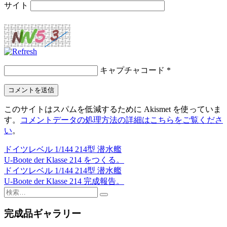
サイト
キャプチャコード
*
このサイトはスパムを低減するために Akismet を使っていま
す。
コメントデータの処理方法の詳細はこちらをご覧くださ
い
。
ドイツレベル 1/144 214型 潜水艦
投
U-Boote der Klasse 214 をつくる。
稿
ドイツレベル 1/144 214型 潜水艦
U-Boote der Klasse 214 完成報告。
ナ
検
ビ
索:
完成品ギャラリー
ゲ