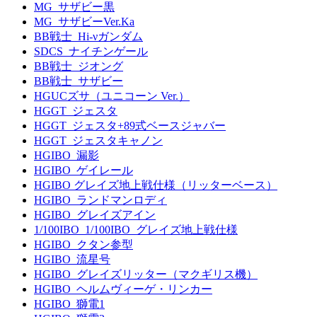
MG_サザビー黒
MG_サザビーVer.Ka
BB戦士_Hi-νガンダム
SDCS_ナイチンゲール
BB戦士_ジオング
BB戦士_サザビー
HGUCズサ（ユニコーン Ver.）
HGGT_ジェスタ
HGGT_ジェスタ+89式ベースジャバー
HGGT_ジェスタキャノン
HGIBO_漏影
HGIBO_ゲイレール
HGIBO グレイズ地上戦仕様（リッターベース）
HGIBO_ランドマンロディ
HGIBO_グレイズアイン
1/100IBO_1/100IBO_グレイズ地上戦仕様
HGIBO_クタン参型
HGIBO_流星号
HGIBO_グレイズリッター（マクギリス機）
HGIBO_ヘルムヴィーゲ・リンカー
HGIBO_獅電1