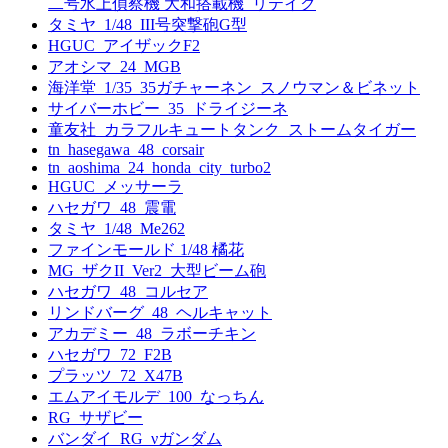
二号水上偵察機 大和搭載機_リテイク
タミヤ_1/48_III号突撃砲G型
HGUC_アイザックF2
アオシマ_24_MGB
海洋堂_1/35_35ガチャーネン_スノウマン＆ビネット
サイバーホビー_35_ドライジーネ
童友社_カラフルキュートタンク_ストームタイガー
tn_hasegawa_48_corsair
tn_aoshima_24_honda_city_turbo2
HGUC_メッサーラ
ハセガワ_48_震電
タミヤ_1/48_Me262
ファインモールド 1/48 橘花
MG_ザクII_Ver2_大型ビーム砲
ハセガワ_48_コルセア
リンドバーグ_48_ヘルキャット
アカデミー_48_ラボーチキン
ハセガワ_72_F2B
プラッツ_72_X47B
エムアイモルデ_100_なっちん
RG_サザビー
バンダイ_RG_νガンダム