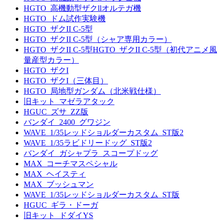
HGTO_高機動型ザクllオルテガ機
HGTO_ドム試作実験機
HGTO_ザクII C-5型
HGTO_ザクII C-5型（シャア専用カラー）
HGTO_ザクII C-5型HGTO_ザクII C-5型（初代アニメ風
量産型カラー）
HGTO_ザクI
HGTO_ザクI（三体目）
HGTO_局地型ガンダム（北米戦仕様）
旧キット_マゼラアタック
HGUC_ズサ_ZZ版
バンダイ_2400_グワジン
WAVE_1/35レッドショルダーカスタム_ST版2
WAVE_1/35ラビドリードッグ_ST版2
バンダイ_ガシャプラ_スコープドッグ
MAX_コーチマスペシャル
MAX_ヘイスティ
MAX_ブッシュマン
WAVE_1/35レッドショルダーカスタム_ST版
HGUC_ギラ・ドーガ
旧キット_ドダイYS