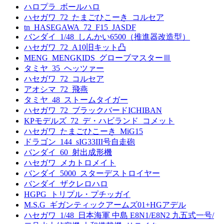
ハロプラ_ボールハロ
ハセガワ_72_たまごひこーき_コルセア
tn_HASEGAWA_72_F15_JASDF
バンダイ_1/48_しんかい6500（推進器改造型）
ハセガワ_72_A10旧キット凸
MENG_MENGKIDS_グローブマスターⅢ
タミヤ_35_ヘッツァー
ハセガワ_72_コルセア
アオシマ_72_飛燕
タミヤ_48_ストームタイガー
ハセガワ_72_ブラックバードICHIBAN
KPモデルズ_72_デ・ハビランド_コメット
ハセガワ_たまごひこーき_MiG15
ドラゴン_144_sIG33III号自走砲
バンダイ_60_射出成形機
ハセガワ_メカトロメイト
バンダイ_5000_スターデストロイヤー
バンダイ_ザクレロハロ
HGPG_トリプル・プチッガイ
M.S.G_ギガンティックアームズ01+HGアデル
ハセガワ_1/48_日本海軍 中島 E8N1/E8N2 九五式一号/