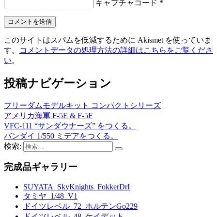
キャプチャコード
*
このサイトはスパムを低減するために Akismet を使っていま
す。
コメントデータの処理方法の詳細はこちらをご覧くださ
い
。
投稿ナビゲーション
フリーダムモデルキット コンパクトシリーズ
アメリカ海軍 F-5E & F-5F
VFC-111 “サンダウナーズ” をつくる。
バンダイ 1/550 ミデアをつくる。
検索:
完成品ギャラリー
SUYATA_SkyKnights_FokkerDrI
タミヤ_1/48_V1
ドイツレベル_72_ホルテンGo229
ドイツレベル_48_ケイデット