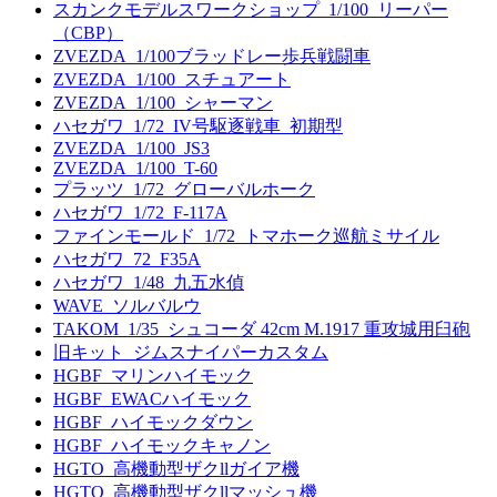
スカンクモデルスワークショップ_1/100_リーパー
（CBP）
ZVEZDA_1/100ブラッドレー歩兵戦闘車
ZVEZDA_1/100_スチュアート
ZVEZDA_1/100_シャーマン
ハセガワ_1/72_IV号駆逐戦車_初期型
ZVEZDA_1/100_JS3
ZVEZDA_1/100_T-60
プラッツ_1/72_グローバルホーク
ハセガワ_1/72_F-117A
ファインモールド_1/72_トマホーク巡航ミサイル
ハセガワ_72_F35A
ハセガワ_1/48_九五水偵
WAVE_ソルバルウ
TAKOM_1/35_シュコーダ 42cm M.1917 重攻城用臼砲
旧キット_ジムスナイパーカスタム
HGBF_マリンハイモック
HGBF_EWACハイモック
HGBF_ハイモックダウン
HGBF_ハイモックキャノン
HGTO_高機動型ザクllガイア機
HGTO_高機動型ザクllマッシュ機