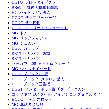
HGTO_プロトタイプグフ
BB戦士_輝神大将軍獅龍凰
HG_ハイドラガンダム
HGUC_ザクフリッパーF2
HGUC_ザクF2R
HGUC_イフリート・シュナイド
MG_ドム
MG_リックディアス
MG_ジェガン
HG00_ガラッゾ
RE1/100_リバウ（2体目）
RE1/100_リバウ1
ハセガワ_1/35_メカトロウィーゴ
MG_ジムスナイパーⅡ
HGUCゾゴックUC版
HGUCゾゴック+メトロン星人
HGUCゾゴック三番機
HGGT_サンダーボルト版ザク+ビッグガン
コトブキヤ_Dスタイル_アイアンコング＆グスタフ
HGUC_ギャンスロット
MG_真武者頑駄無