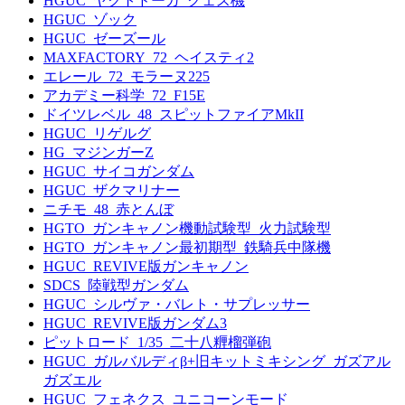
HGUC_ヤクトドーガ_クェス機
HGUC_ゾック
HGUC_ゼーズール
MAXFACTORY_72_ヘイスティ2
エレール_72_モラーヌ225
アカデミー科学_72_F15E
ドイツレベル_48_スピットファイアMkII
HGUC_リゲルグ
HG_マジンガーZ
HGUC_サイコガンダム
HGUC_ザクマリナー
ニチモ_48_赤とんぼ
HGTO_ガンキャノン機動試験型_火力試験型
HGTO_ガンキャノン最初期型_鉄騎兵中隊機
HGUC_REVIVE版ガンキャノン
SDCS_陸戦型ガンダム
HGUC_シルヴァ・バレト・サプレッサー
HGUC_REVIVE版ガンダム3
ピットロード_1/35_二十八糎榴弾砲
HGUC_ガルバルディβ+旧キットミキシング_ガズアル
ガズエル
HGUC_フェネクス_ユニコーンモード