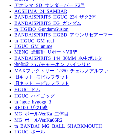
アオシマ_SD_サンダーバード2号
AOSHIMA_24_SAMBAR
BANDAISPIRITS_HGUC_234_ザク2体
BANDAISPIRITS_EG_ガンダム
tn_HGIBO_GundamGusion
BANDAISPIRITS_HGBD_アウンリゼアーマー
tn_HGUC_GM_real
HGUC_GM_anime
MENG_造艦師_UボートVII型
BANDAISPIRITS_144_30MM_水中ポルタ
海洋堂_35ガチャーネン_ハインリヒ
MAXファクトリー_1/350_チェルノアルファ
旧キット_モビルフラット
旧キット_モビルフラット
HGUC_ドム
HGUC_ハイゴッグ
tn_hguc_hygogg_3
RE100_ザクII改
MG_ボールVer.Ka_二体目
MG_ボールVer.Ka06R2
tn_BANDAI_MG_BALL_SHARKMOUTH
HGUC_ボール