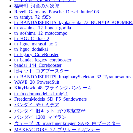
福崎町_河童の河次郎
Revell_Germany_Porsche_Diesel_Junior108
tn_tamiya_72_f35b
tn_BANDAISPIRITS_kyokaisenki_72_BUNYIP_BOOME
tn_aoshima_12_honda_gorilla
tn_aoshima_12_motocompo
tn_HGUC_drac_2
tn_hguc_marasai_uc_2
tn_hguc_dodaikai
tn_legacy_CoreBooster
tn_bandai_legacy_corebooster
bandai_144_Corebooster
旧キット_コアブースター
tn_BANDAISPIRITS_ImaginarySkeleton_32_Tyrannosaurus
WAVE_20_PowerdSuit
KittyHawk_48_フライングパンケーキ
tn_freedommodel_sd_mig21
FreedomModels_SD_F5_Sundowners
バンダイ_550_ミデア
バンダイ_旧キット_ガウ攻撃空母
バンダイ_1200_マゼラン
ウェーブ_20_maschinenkrieger_SAFS_白ブースター
MAXFACTORY_72_ブリザードガンナー