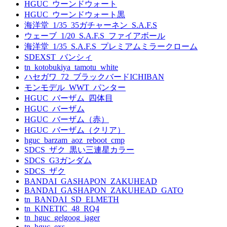
HGUC_ウーンドウォート
HGUC_ウーンドウォート黒
海洋堂_1/35_35ガチャーネン_S.A.F.S
ウェーブ_1/20_S.A.F.S_ファイアボール
海洋堂_1/35_S.A.F.S_プレミアムミラークローム
SDEXST_バンシィ
tn_kotobukiya_tamotu_white
ハセガワ_72_ブラックバードICHIBAN
モンモデル_WWT_パンター
HGUC_バーザム_四体目
HGUC_バーザム
HGUC_バーザム（赤）
HGUC_バーザム（クリア）
hguc_barzam_aoz_reboot_cmp
SDCS_ザク_黒い三連星カラー
SDCS_G3ガンダム
SDCS_ザク
BANDAI_GASHAPON_ZAKUHEAD
BANDAI_GASHAPON_ZAKUHEAD_GATO
tn_BANDAI_SD_ELMETH
tn_KINETIC_48_RQ4
tn_hguc_gelgoog_jager
tn_hguc_exs