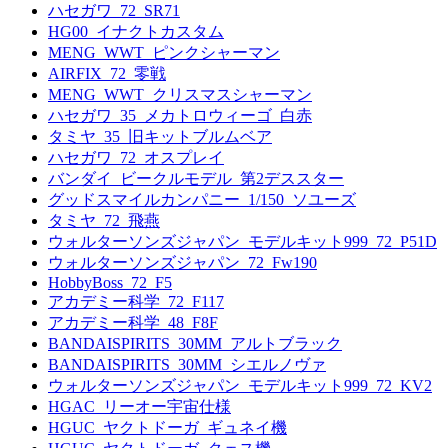
ハセガワ_72_SR71
HG00_イナクトカスタム
MENG_WWT_ピンクシャーマン
AIRFIX_72_零戦
MENG_WWT_クリスマスシャーマン
ハセガワ_35_メカトロウィーゴ_白赤
タミヤ_35_旧キットブルムベア
ハセガワ_72_オスプレイ
バンダイ_ビークルモデル_第2デススター
グッドスマイルカンパニー_1/150_ソユーズ
タミヤ_72_飛燕
ウォルターソンズジャパン_モデルキット999_72_P51D
ウォルターソンズジャパン_72_Fw190
HobbyBoss_72_F5
アカデミー科学_72_F117
アカデミー科学_48_F8F
BANDAISPIRITS_30MM_アルトブラック
BANDAISPIRITS_30MM_シエルノヴァ
ウォルターソンズジャパン_モデルキット999_72_KV2
HGAC_リーオー宇宙仕様
HGUC_ヤクトドーガ_ギュネイ機