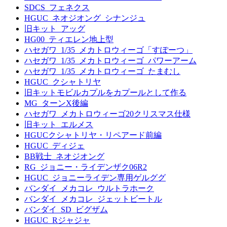
SDCS_フェネクス
HGUC_ネオジオング_シナンジュ
旧キット_アッグ
HG00_ティエレン地上型
ハセガワ_1/35_メカトロウィーゴ「すぽーつ」
ハセガワ_1/35_メカトロウィーゴ_パワーアーム
ハセガワ_1/35_メカトロウィーゴ_たまむし
HGUC_クシャトリヤ
旧キットモビルカプルをカプールとして作る
MG_ターンX後編
ハセガワ_メカトロウィーゴ20クリスマス仕様
旧キット_エルメス
HGUCクシャトリヤ・リペアード前編
HGUC_ディジェ
BB戦士_ネオジオング
RG_ジョニー・ライデンザク06R2
HGUC_ジョニーライデン専用ゲルググ
バンダイ_メカコレ_ウルトラホーク
バンダイ_メカコレ_ジェットビートル
バンダイ_SD_ビグザム
HGUC_Rジャジャ