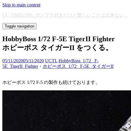
Skip to main content
UC-TIMELINE. ガンプラ好きだけど難しいことは出来ない。
Toggle navigation
HobbyBoss 1/72 F-5E TigerII Fighter
ホビーボス タイガーII をつくる。
05/11/2020
05/11/2020
UCTL
HobbyBoss_1/72_ F-
5E_TigerII_Fighter
・
ホビーボス_1/72_ F-5E_タイガーII
ホビーボス 1/72 F-5 の製作も続けております。