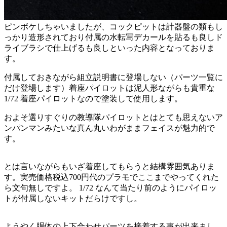
ピンボケしちゃいましたが、コックピットは計器盤の類もし
っかり造形されており付属の水転写デカールを貼るも良しド
ライブラシで仕上げるも良しといった内容となっておりま
す。
付属しておきながら組立説明書に登場しない（パーツ一覧に
だけ登場します）着座パイロットは泥人形ながらも貴重な
1/72 着座パイロットなので塗装して使用します。
およそ選りすぐりの教導隊パイロットとはとても思えないア
ンパンマンみたいな真ん丸いわがままフェイスが魅力的で
す。
とは言いながらもいざ着座してもらうと結構雰囲気ありま
す。実売価格税込700円代のプラモでここまでやってくれた
ら文句無しですよ。 1/72 なんて当たり前のようにパイロッ
トが付属しないキットだらけですし。
ようやく胴体の上下合わせパーツを接着する事が出来まし