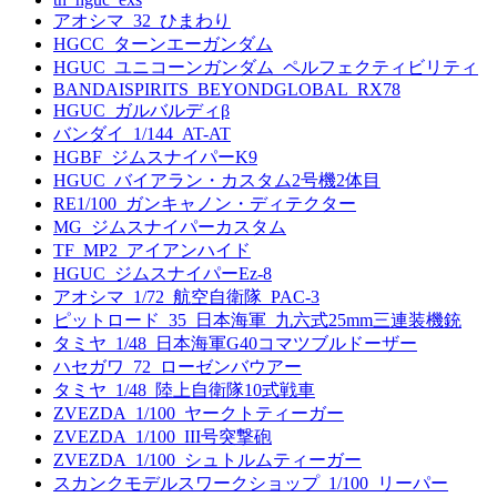
アオシマ_32_ひまわり
HGCC_ターンエーガンダム
HGUC_ユニコーンガンダム_ペルフェクティビリティ
BANDAISPIRITS_BEYONDGLOBAL_RX78
HGUC_ガルバルディβ
バンダイ_1/144_AT-AT
HGBF_ジムスナイパーK9
HGUC_バイアラン・カスタム2号機2体目
RE1/100_ガンキャノン・ディテクター
MG_ジムスナイパーカスタム
TF_MP2_アイアンハイド
HGUC_ジムスナイパーEz-8
アオシマ_1/72_航空自衛隊_PAC-3
ピットロード_35_日本海軍_九六式25mm三連装機銃
タミヤ_1/48_日本海軍G40コマツブルドーザー
ハセガワ_72_ローゼンバウアー
タミヤ_1/48_陸上自衛隊10式戦車
ZVEZDA_1/100_ヤークトティーガー
ZVEZDA_1/100_III号突撃砲
ZVEZDA_1/100_シュトルムティーガー
スカンクモデルスワークショップ_1/100_リーパー