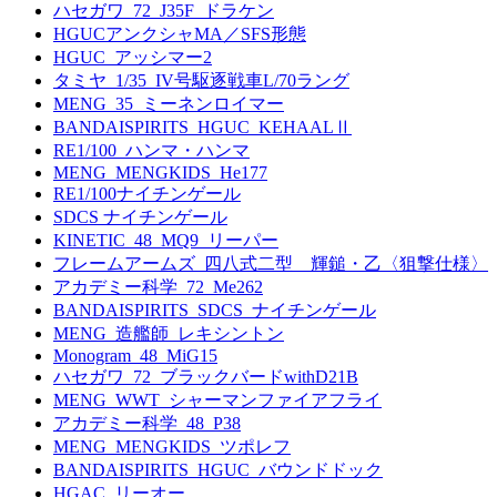
ハセガワ_72_J35F_ドラケン
HGUCアンクシャMA／SFS形態
HGUC_アッシマー2
タミヤ_1/35_IV号駆逐戦車L/70ラング
MENG_35_ミーネンロイマー
BANDAISPIRITS_HGUC_KEHAALⅡ
RE1/100_ハンマ・ハンマ
MENG_MENGKIDS_He177
RE1/100ナイチンゲール
SDCS ナイチンゲール
KINETIC_48_MQ9_リーパー
フレームアームズ_四八式二型 輝鎚・乙〈狙撃仕様〉
アカデミー科学_72_Me262
BANDAISPIRITS_SDCS_ナイチンゲール
MENG_造艦師_レキシントン
Monogram_48_MiG15
ハセガワ_72_ブラックバードwithD21B
MENG_WWT_シャーマンファイアフライ
アカデミー科学_48_P38
MENG_MENGKIDS_ツポレフ
BANDAISPIRITS_HGUC_バウンドドック
HGAC_リーオー