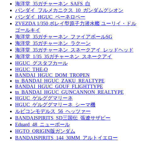
海洋堂_35ガチャーネン_SAFS_白
バンダイ_フルメカニクス_10_ガンダムグシオン
バンダイ_HGUC_ペーネロペー
ZVEZDA 1/350 ボレイ型原子力潜水艦 ユーリイ・ドル
ゴールキイ
海洋堂_35ガチャーネン_ファイアボールSG
海洋堂_35ガチャーネン_ラクーン
海洋堂_35ガチャーネン_スネークアイ_レッドヘッド
海洋堂_1/35_35ガチャーネン_スネークアイ
HGUC_グスタフカール
HGUC_THE-O
BANDAI_HGUC_DOM_TROPEN
tn_BANDAI_HGUC_ZAKU_REALTYPE
BANDAI_HGUC_GOUF_FLIGHTTYPE
tn_BANDAI_HGUC_GUNCANNON_REALTYPE
HGUC_ゲルググマリーネ
HGUC_ゲルググマリーネ_シーマ機
ルビコンモデルス_56_ヘッツァー
BANDAISPIRITS_SD三国伝_張遼サザビー
Eduard_48_ニューポール
HGTO_ORIGIN版ガンダム
BANDAISPIRITS_144_30MM_アルトイエロー