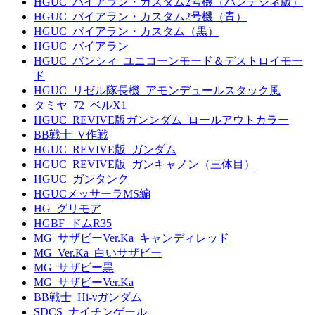
HGUC_バイアラン・カスタム2号機（バンデシネ版）
HGUC_バイアラン・カスタム2号機（青）
HGUC_バイアラン・カスタム（黒）
HGUC_バイアラン
HGUC_バンシィ_ユニコーンモード＆デストロイモー
ド
HGUC_リゼル隊長機_アモンデュールスタック風
タミヤ_72_ベルX1
HGUC_REVIVE版ガンンダム_ロールアウトカラー
BB戦士_V作戦
HGUC_REVIVE版_ガンダム
HGUC_REVIVE版_ガンキャノン（三体目）
HGUC_ガンタンク
HGUCメッサーラMS編
HG_グリモア
HGBF_ドムR35
MG_サザビーVer.Ka_キャンディレッド
MG_Ver.Ka_白いサザビー
MG_サザビー黒
MG_サザビーVer.Ka
BB戦士_Hi-νガンダム
SDCS_ナイチンゲール