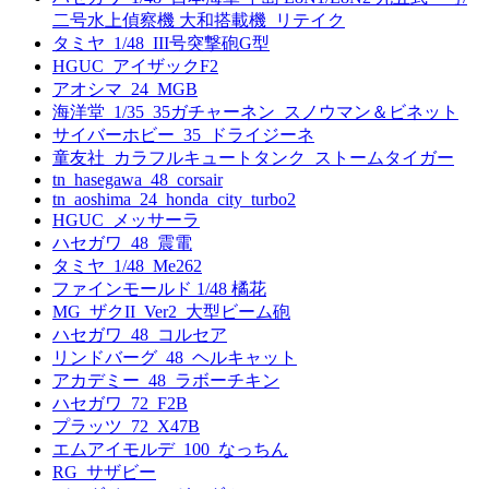
二号水上偵察機 大和搭載機_リテイク
タミヤ_1/48_III号突撃砲G型
HGUC_アイザックF2
アオシマ_24_MGB
海洋堂_1/35_35ガチャーネン_スノウマン＆ビネット
サイバーホビー_35_ドライジーネ
童友社_カラフルキュートタンク_ストームタイガー
tn_hasegawa_48_corsair
tn_aoshima_24_honda_city_turbo2
HGUC_メッサーラ
ハセガワ_48_震電
タミヤ_1/48_Me262
ファインモールド 1/48 橘花
MG_ザクII_Ver2_大型ビーム砲
ハセガワ_48_コルセア
リンドバーグ_48_ヘルキャット
アカデミー_48_ラボーチキン
ハセガワ_72_F2B
プラッツ_72_X47B
エムアイモルデ_100_なっちん
RG_サザビー