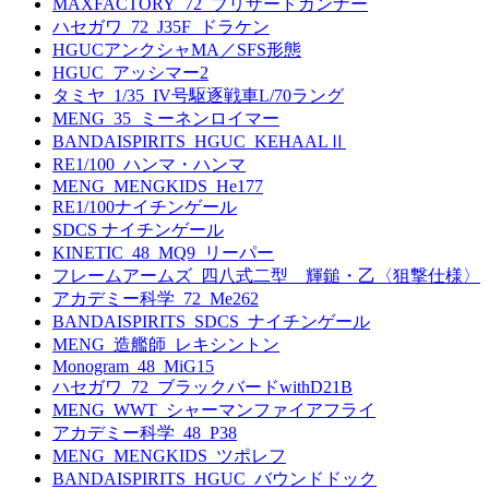
MAXFACTORY_72_ブリザードガンナー
ハセガワ_72_J35F_ドラケン
HGUCアンクシャMA／SFS形態
HGUC_アッシマー2
タミヤ_1/35_IV号駆逐戦車L/70ラング
MENG_35_ミーネンロイマー
BANDAISPIRITS_HGUC_KEHAALⅡ
RE1/100_ハンマ・ハンマ
MENG_MENGKIDS_He177
RE1/100ナイチンゲール
SDCS ナイチンゲール
KINETIC_48_MQ9_リーパー
フレームアームズ_四八式二型 輝鎚・乙〈狙撃仕様〉
アカデミー科学_72_Me262
BANDAISPIRITS_SDCS_ナイチンゲール
MENG_造艦師_レキシントン
Monogram_48_MiG15
ハセガワ_72_ブラックバードwithD21B
MENG_WWT_シャーマンファイアフライ
アカデミー科学_48_P38
MENG_MENGKIDS_ツポレフ
BANDAISPIRITS_HGUC_バウンドドック