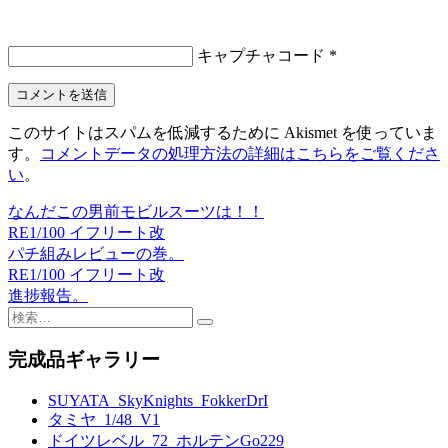
キャプチャコード
*
このサイトはスパムを低減するために Akismet を使っていま
す。
コメントデータの処理方法の詳細はこちらをご覧くださ
い
。
なんだこの男前モビルスーツは！！
投
RE1/100 イフリート改
稿
パチ組みレビューの巻。
RE1/100 イフリート改
ナ
進捗報告。
ビ
検
索:
ゲ
完成品ギャラリー
ー
SUYATA_SkyKnights_FokkerDrI
シ
タミヤ_1/48_V1
ョ
ドイツレベル_72_ホルテンGo229