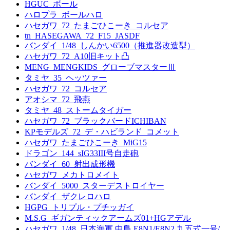
HGUC_ボール
ハロプラ_ボールハロ
ハセガワ_72_たまごひこーき_コルセア
tn_HASEGAWA_72_F15_JASDF
バンダイ_1/48_しんかい6500（推進器改造型）
ハセガワ_72_A10旧キット凸
MENG_MENGKIDS_グローブマスターⅢ
タミヤ_35_ヘッツァー
ハセガワ_72_コルセア
アオシマ_72_飛燕
タミヤ_48_ストームタイガー
ハセガワ_72_ブラックバードICHIBAN
KPモデルズ_72_デ・ハビランド_コメット
ハセガワ_たまごひこーき_MiG15
ドラゴン_144_sIG33III号自走砲
バンダイ_60_射出成形機
ハセガワ_メカトロメイト
バンダイ_5000_スターデストロイヤー
バンダイ_ザクレロハロ
HGPG_トリプル・プチッガイ
M.S.G_ギガンティックアームズ01+HGアデル
ハセガワ_1/48_日本海軍 中島 E8N1/E8N2 九五式一号/