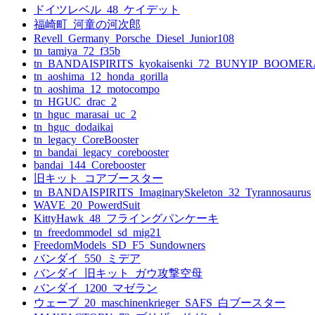
ドイツレベル_48_ケイデット
ン
福崎町_河童の河次郎
Revell_Germany_Porsche_Diesel_Junior108
tn_tamiya_72_f35b
tn_BANDAISPIRITS_kyokaisenki_72_BUNYIP_BOOME
tn_aoshima_12_honda_gorilla
tn_aoshima_12_motocompo
tn_HGUC_drac_2
tn_hguc_marasai_uc_2
tn_hguc_dodaikai
tn_legacy_CoreBooster
tn_bandai_legacy_corebooster
bandai_144_Corebooster
旧キット_コアブースター
tn_BANDAISPIRITS_ImaginarySkeleton_32_Tyrannosaurus
WAVE_20_PowerdSuit
KittyHawk_48_フライングパンケーキ
tn_freedommodel_sd_mig21
FreedomModels_SD_F5_Sundowners
バンダイ_550_ミデア
バンダイ_旧キット_ガウ攻撃空母
バンダイ_1200_マゼラン
ウェーブ_20_maschinenkrieger_SAFS_白ブースター