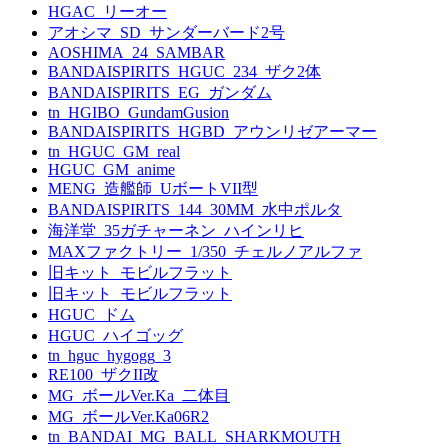
HGAC_リーオー
アオシマ_SD_サンダーバード2号
AOSHIMA_24_SAMBAR
BANDAISPIRITS_HGUC_234_ザク2体
BANDAISPIRITS_EG_ガンダム
tn_HGIBO_GundamGusion
BANDAISPIRITS_HGBD_アウンリゼアーマー
tn_HGUC_GM_real
HGUC_GM_anime
MENG_造艦師_UボートVII型
BANDAISPIRITS_144_30MM_水中ポルタ
海洋堂_35ガチャーネン_ハインリヒ
MAXファクトリー_1/350_チェルノアルファ
旧キット_モビルフラット
旧キット_モビルフラット
HGUC_ドム
HGUC_ハイゴッグ
tn_hguc_hygogg_3
RE100_ザクII改
MG_ボールVer.Ka_二体目
MG_ボールVer.Ka06R2
tn_BANDAI_MG_BALL_SHARKMOUTH