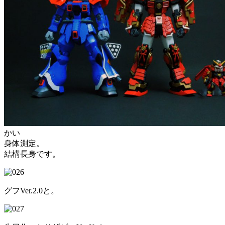
かい
身体測定。
結構長身です。
グフVer.2.0と。