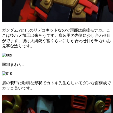
ガンダムVer.1.5のリデコキットなので頭部は前後モナカ。こ
こは後ハメ加工出来そうです。肩装甲の内側に少し合わせ目
がでます。後は火縄銃や鞘くらいにしか合わせ目が出ないお
見事な造りです。
胸部まわり。
肩の装甲は独特な形状でカトキ先生らしいモダンな面構成で
カッコ良いです。