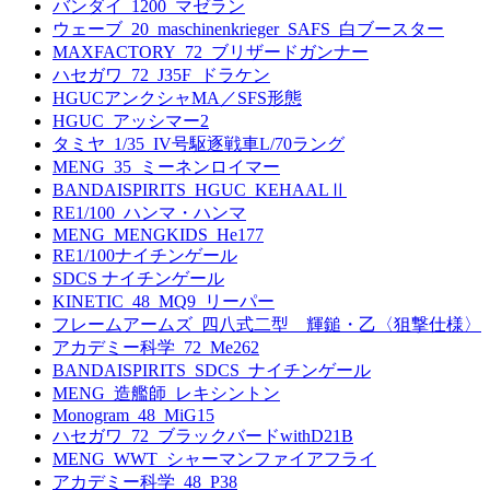
バンダイ_1200_マゼラン
ウェーブ_20_maschinenkrieger_SAFS_白ブースター
MAXFACTORY_72_ブリザードガンナー
ハセガワ_72_J35F_ドラケン
HGUCアンクシャMA／SFS形態
HGUC_アッシマー2
タミヤ_1/35_IV号駆逐戦車L/70ラング
MENG_35_ミーネンロイマー
BANDAISPIRITS_HGUC_KEHAALⅡ
RE1/100_ハンマ・ハンマ
MENG_MENGKIDS_He177
RE1/100ナイチンゲール
SDCS ナイチンゲール
KINETIC_48_MQ9_リーパー
フレームアームズ_四八式二型 輝鎚・乙〈狙撃仕様〉
アカデミー科学_72_Me262
BANDAISPIRITS_SDCS_ナイチンゲール
MENG_造艦師_レキシントン
Monogram_48_MiG15
ハセガワ_72_ブラックバードwithD21B
MENG_WWT_シャーマンファイアフライ
アカデミー科学_48_P38