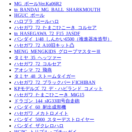
MG_ボールVer.Ka06R2
tn_BANDAI_MG_BALL_SHARKMOUTH
HGUC_ボール
ハロプラ_ボールハロ
ハセガワ_72_たまごひこーき_コルセア
tn_HASEGAWA_72_F15_JASDF
バンダイ_1/48_しんかい6500（推進器改造型）
ハセガワ_72_A10旧キット凸
MENG_MENGKIDS_グローブマスターⅢ
タミヤ_35_ヘッツァー
ハセガワ_72_コルセア
アオシマ_72_飛燕
タミヤ_48_ストームタイガー
ハセガワ_72_ブラックバードICHIBAN
KPモデルズ_72_デ・ハビランド_コメット
ハセガワ_たまごひこーき_MiG15
ドラゴン_144_sIG33III号自走砲
バンダイ_60_射出成形機
ハセガワ_メカトロメイト
バンダイ_5000_スターデストロイヤー
バンダイ_ザクレロハロ
HGPG_トリプル・プチッガイ