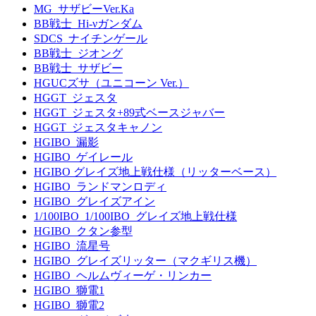
MG_サザビーVer.Ka
BB戦士_Hi-νガンダム
SDCS_ナイチンゲール
BB戦士_ジオング
BB戦士_サザビー
HGUCズサ（ユニコーン Ver.）
HGGT_ジェスタ
HGGT_ジェスタ+89式ベースジャバー
HGGT_ジェスタキャノン
HGIBO_漏影
HGIBO_ゲイレール
HGIBO グレイズ地上戦仕様（リッターベース）
HGIBO_ランドマンロディ
HGIBO_グレイズアイン
1/100IBO_1/100IBO_グレイズ地上戦仕様
HGIBO_クタン参型
HGIBO_流星号
HGIBO_グレイズリッター（マクギリス機）
HGIBO_ヘルムヴィーゲ・リンカー
HGIBO_獅電1
HGIBO_獅電2