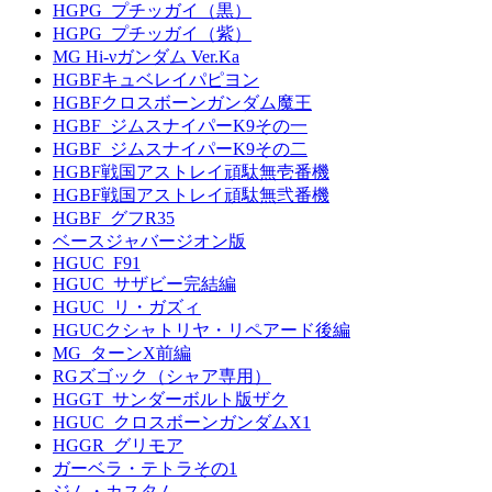
HGPG_プチッガイ（黒）
HGPG_プチッガイ（紫）
MG Hi-νガンダム Ver.Ka
HGBFキュベレイパピヨン
HGBFクロスボーンガンダム魔王
HGBF_ジムスナイパーK9その一
HGBF_ジムスナイパーK9その二
HGBF戦国アストレイ頑駄無壱番機
HGBF戦国アストレイ頑駄無弐番機
HGBF_グフR35
ベースジャバージオン版
HGUC_F91
HGUC_サザビー完結編
HGUC_リ・ガズィ
HGUCクシャトリヤ・リペアード後編
MG_ターンX前編
RGズゴック（シャア専用）
HGGT_サンダーボルト版ザク
HGUC_クロスボーンガンダムX1
HGGR_グリモア
ガーベラ・テトラその1
ジム・カスタム