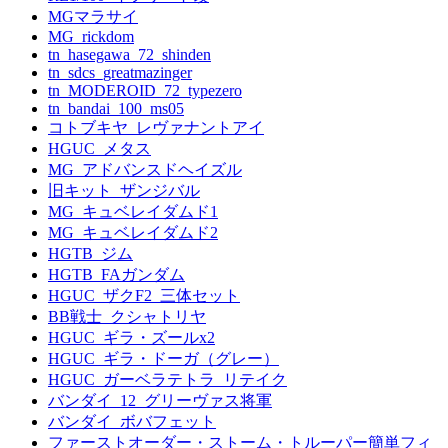
MGマラサイ
MG_rickdom
tn_hasegawa_72_shinden
tn_sdcs_greatmazinger
tn_MODEROID_72_typezero
tn_bandai_100_ms05
コトブキヤ_レヴァナントアイ
HGUC_メタス
MG_アドバンスドヘイズル
旧キット_ザンジバル
MG_キュベレイダムド1
MG_キュベレイダムド2
HGTB_ジム
HGTB_FAガンダム
HGUC_ザクF2_三体セット
BB戦士_クシャトリヤ
HGUC_ギラ・ズールx2
HGUC_ギラ・ドーガ（グレー）
HGUC_ガーベラテトラ_リテイク
バンダイ_12_グリーヴァス将軍
バンダイ_ボバフェット
ファーストオーダー・ストーム・トルーパー簡単フィ