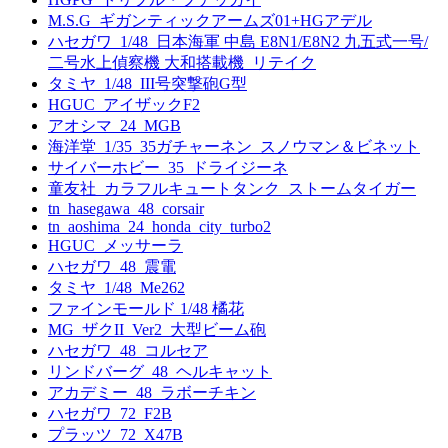
M.S.G_ギガンティックアームズ01+HGアデル
ハセガワ_1/48_日本海軍 中島 E8N1/E8N2 九五式一号/
二号水上偵察機 大和搭載機_リテイク
タミヤ_1/48_III号突撃砲G型
HGUC_アイザックF2
アオシマ_24_MGB
海洋堂_1/35_35ガチャーネン_スノウマン＆ビネット
サイバーホビー_35_ドライジーネ
童友社_カラフルキュートタンク_ストームタイガー
tn_hasegawa_48_corsair
tn_aoshima_24_honda_city_turbo2
HGUC_メッサーラ
ハセガワ_48_震電
タミヤ_1/48_Me262
ファインモールド 1/48 橘花
MG_ザクII_Ver2_大型ビーム砲
ハセガワ_48_コルセア
リンドバーグ_48_ヘルキャット
アカデミー_48_ラボーチキン
ハセガワ_72_F2B
プラッツ_72_X47B