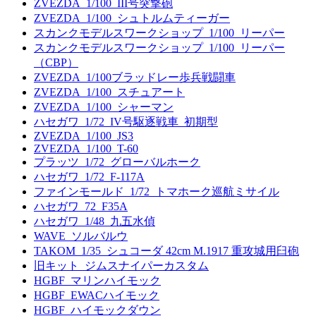
ZVEZDA_1/100_III号突撃砲
ZVEZDA_1/100_シュトルムティーガー
スカンクモデルスワークショップ_1/100_リーパー
スカンクモデルスワークショップ_1/100_リーパー
（CBP）
ZVEZDA_1/100ブラッドレー歩兵戦闘車
ZVEZDA_1/100_スチュアート
ZVEZDA_1/100_シャーマン
ハセガワ_1/72_IV号駆逐戦車_初期型
ZVEZDA_1/100_JS3
ZVEZDA_1/100_T-60
プラッツ_1/72_グローバルホーク
ハセガワ_1/72_F-117A
ファインモールド_1/72_トマホーク巡航ミサイル
ハセガワ_72_F35A
ハセガワ_1/48_九五水偵
WAVE_ソルバルウ
TAKOM_1/35_シュコーダ 42cm M.1917 重攻城用臼砲
旧キット_ジムスナイパーカスタム
HGBF_マリンハイモック
HGBF_EWACハイモック
HGBF_ハイモックダウン