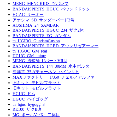
MENG_MENGKIDS_ツポレフ
BANDAISPIRITS_HGUC_バウンドドック
HGAC_リーオー
アオシマ_SD_サンダーバード2号
AOSHIMA_24_SAMBAR
BANDAISPIRITS_HGUC_234_ザク2体
BANDAISPIRITS_EG_ガンダム
tn_HGIBO_GundamGusion
BANDAISPIRITS_HGBD_アウンリゼアーマー
tn_HGUC_GM_real
HGUC_GM_anime
MENG_造艦師_UボートVII型
BANDAISPIRITS_144_30MM_水中ポルタ
海洋堂_35ガチャーネン_ハインリヒ
MAXファクトリー_1/350_チェルノアルファ
旧キット_モビルフラット
旧キット_モビルフラット
HGUC_ドム
HGUC_ハイゴッグ
tn_hguc_hygogg_3
RE100_ザクII改
MG_ボールVer.Ka_二体目