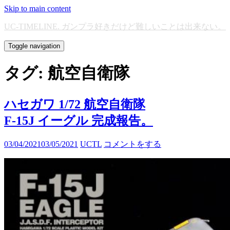
Skip to main content
UC-TIMELINE. ガンプラ好きだけど難しいことは出来ない。
Toggle navigation
タグ:
航空自衛隊
ハセガワ 1/72 航空自衛隊
F-15J イーグル 完成報告。
03/04/2021
03/05/2021
UCTL
コメントをする