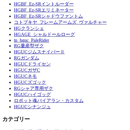
HGBF_Ez-SRイントルーダー
HGBF_Ez-SRエリミネーター
HGBF_Ez-SRシャドウファントム
コトブキヤ_フレームアームズ_ヴァルチャー
HGクランシェ
HGAGE_シャルドールローグ
tn_hguc_PaleRider
RG量産型ザク
HGUCジムスナイパーⅡ
RGガンダム
HGUCドライセン
HGUCガザC
HGUCネモ
HGUCズゴック
RGシャア専用ザク
HGUCハイゴッグ
ロボット魂バイアラン・カスタム
HGUCシナンジュ
カテゴリー