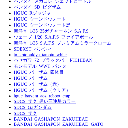
バンダイ_メカコレ_ジェットビートル
バンダイ_SD_ビグザム
HGUC_Rジャジャ
HGUC_ウーンドウォート
HGUC_ウーンドウォート黒
海洋堂_1/35_35ガチャーネン_S.A.F.S
ウェーブ_1/20_S.A.F.S_ファイアボール
海洋堂_1/35_S.A.F.S_プレミアムミラークローム
SDEXST_バンシィ
tn_kotobukiya_tamotu_white
ハセガワ_72_ブラックバードICHIBAN
モンモデル_WWT_パンター
HGUC_バーザム_四体目
HGUC_バーザム
HGUC_バーザム（赤）
HGUC_バーザム（クリア）
hguc_barzam_aoz_reboot_cmp
SDCS_ザク_黒い三連星カラー
SDCS_G3ガンダム
SDCS_ザク
BANDAI_GASHAPON_ZAKUHEAD
BANDAI_GASHAPON_ZAKUHEAD_GATO