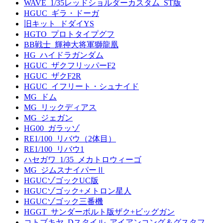
WAVE_1/35レッドショルダーカスタム_ST版
HGUC_ギラ・ドーガ
旧キット_ドダイYS
HGTO_プロトタイプグフ
BB戦士_輝神大将軍獅龍凰
HG_ハイドラガンダム
HGUC_ザクフリッパーF2
HGUC_ザクF2R
HGUC_イフリート・シュナイド
MG_ドム
MG_リックディアス
MG_ジェガン
HG00_ガラッゾ
RE1/100_リバウ（2体目）
RE1/100_リバウ1
ハセガワ_1/35_メカトロウィーゴ
MG_ジムスナイパーⅡ
HGUCゾゴックUC版
HGUCゾゴック+メトロン星人
HGUCゾゴック三番機
HGGT_サンダーボルト版ザク+ビッグガン
コトブキヤ_Dスタイル_アイアンコング＆グスタフ