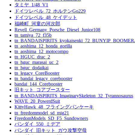
タミヤ_1/48_V1
ドイツレベル_72_ホルテンGo229
ドイツレベル_48_ケイデット
福崎町_河童の河次郎
Revell_Germany_Porsche_Diesel_Junior108
tn_tamiya_72_f35b
tn_BANDAISPIRITS_kyokaisenki_72_BUNYIP_BOOME
tn_aoshima_12_honda_gorilla
tn_aoshima_12_motocompo
tn_HGUC_drac_2
tn_hguc_marasai_uc_2
tn_hguc_dodaikai
tn_legacy_CoreBooster
tn_bandai_legacy_corebooster
bandai_144_Corebooster
旧キット_コアブースター
tn_BANDAISPIRITS_ImaginarySkeleton_32_Tyrannosaurus
WAVE_20_PowerdSuit
KittyHawk_48_フライングパンケーキ
tn_freedommodel_sd_mig21
FreedomModels_SD_F5_Sundowners
バンダイ_550_ミデア
バンダイ_旧キット_ガウ攻撃空母