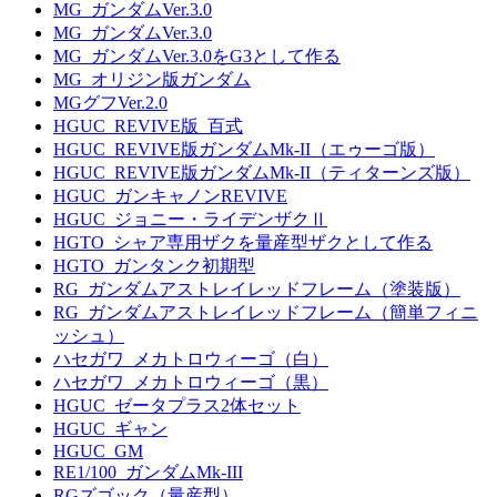
MG_ガンダムVer.3.0
MG_ガンダムVer.3.0
MG_ガンダムVer.3.0をG3として作る
MG_オリジン版ガンダム
MGグフVer.2.0
HGUC_REVIVE版_百式
HGUC_REVIVE版ガンダムMk-II（エゥーゴ版）
HGUC_REVIVE版ガンダムMk-II（ティターンズ版）
HGUC_ガンキャノンREVIVE
HGUC_ジョニー・ライデンザクⅡ
HGTO_シャア専用ザクを量産型ザクとして作る
HGTO_ガンタンク初期型
RG_ガンダムアストレイレッドフレーム（塗装版）
RG_ガンダムアストレイレッドフレーム（簡単フィニ
ッシュ）
ハセガワ_メカトロウィーゴ（白）
ハセガワ_メカトロウィーゴ（黒）
HGUC_ゼータプラス2体セット
HGUC_ギャン
HGUC_GM
RE1/100_ガンダムMk-III
RGズゴック（量産型）