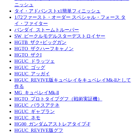
ニッシュ
タイ・アドバンストx1簡単フィニッシュ
1/72ファースト・オーダー スペシャル・フォース タ
イ・ファイター
バンダイ_ストームトルーパー
SW_ビークルモデルスターデストロイヤー
HGTB_ザク+ビッグガン
HGTO_ザクハーフキャノン
HGTO_ザクI
HGUC_ドラッツェ
HGUC_ゴッグ
HGUC_アッガイ
HGUC_REVIVE版キュベレイをキュベレイMk-llとして
作る
MG_キュベレイMk-ll
HGTO_プロトタイプグフ（戦術実証機）
HGUC_パラスアテネ
HGUC_ギャプラン
HGUC_ネモ
HG00_ガンダムアストレアタイプ-F
HGUC_REVIVE版グフ