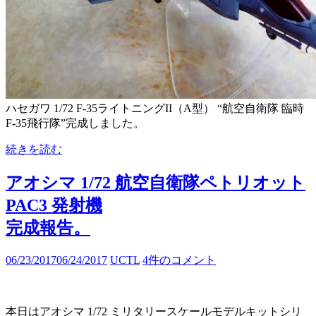
ハセガワ 1/72 F-35ライトニングII（A型） “航空自衛隊 臨時
F-35飛行隊”完成しました。
続きを読む
アオシマ 1/72 航空自衛隊ペトリオット
PAC3 発射機
完成報告。
06/23/2017
06/24/2017
UCTL
4件のコメント
本日はアオシマ 1/72 ミリタリースケールモデルキットシリ