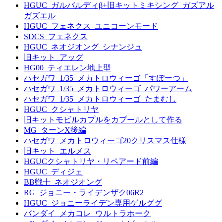
HGUC_ガルバルディβ+旧キットミキシング_ガズアル
ガズエル
HGUC_フェネクス_ユニコーンモード
SDCS_フェネクス
HGUC_ネオジオング_シナンジュ
旧キット_アッグ
HG00_ティエレン地上型
ハセガワ_1/35_メカトロウィーゴ「すぽーつ」
ハセガワ_1/35_メカトロウィーゴ_パワーアーム
ハセガワ_1/35_メカトロウィーゴ_たまむし
HGUC_クシャトリヤ
旧キットモビルカプルをカプールとして作る
MG_ターンX後編
ハセガワ_メカトロウィーゴ20クリスマス仕様
旧キット_エルメス
HGUCクシャトリヤ・リペアード前編
HGUC_ディジェ
BB戦士_ネオジオング
RG_ジョニー・ライデンザク06R2
HGUC_ジョニーライデン専用ゲルググ
バンダイ_メカコレ_ウルトラホーク