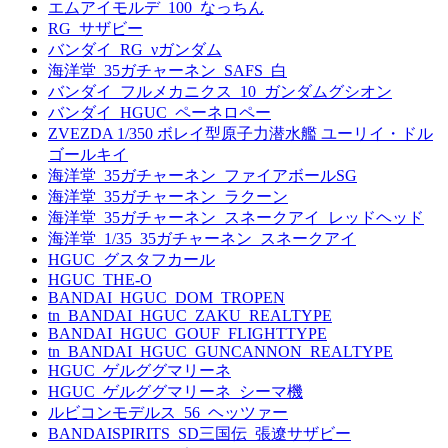
エムアイモルデ_100_なっちん
RG_サザビー
バンダイ_RG_νガンダム
海洋堂_35ガチャーネン_SAFS_白
バンダイ_フルメカニクス_10_ガンダムグシオン
バンダイ_HGUC_ペーネロペー
ZVEZDA 1/350 ボレイ型原子力潜水艦 ユーリイ・ドル
ゴールキイ
海洋堂_35ガチャーネン_ファイアボールSG
海洋堂_35ガチャーネン_ラクーン
海洋堂_35ガチャーネン_スネークアイ_レッドヘッド
海洋堂_1/35_35ガチャーネン_スネークアイ
HGUC_グスタフカール
HGUC_THE-O
BANDAI_HGUC_DOM_TROPEN
tn_BANDAI_HGUC_ZAKU_REALTYPE
BANDAI_HGUC_GOUF_FLIGHTTYPE
tn_BANDAI_HGUC_GUNCANNON_REALTYPE
HGUC_ゲルググマリーネ
HGUC_ゲルググマリーネ_シーマ機
ルビコンモデルス_56_ヘッツァー
BANDAISPIRITS_SD三国伝_張遼サザビー