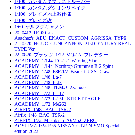
1/100_ガンダムキマリストルーパー
1/100_ガンダムグシオンリベイク
1/100_グレイズ地上戦仕様
1/100_グレイズ改
1/60_ゲルググキャノン
20_0412_HG00_al-
Aaachez's_AEU_ENACT_CUSTOM_AGRISSA_TYPE
21_0220_HGUC_GUNCANNON_21st CENTURY REAL
TYPE Ver.
22_0820_プラッツ_1/72_MQ-1A_プレデター
ACADEMY_1/144_EC-121 Warning Star
ACADEMY_1/144_Northrop Grumman B-2 Spirit
ACADEMY_1/48_F8F-1/2_Bearcat_USS Tarawa
ACADEMY_1/48_La-7
ACADEMY_1/48_P-38
ACADEMY_1/48_TBM-3_Avenger
ACADEMY_1/72_F-117
ACADEMY_1/72_F-15E_STRIKEEAGLE
ACADEMY_1/72_Me262
AIRFIX_1/48_ BAC_TSR-2
Airfix_1/48_BAC_TSR-2
AIRFIX_1/72_Mitsubishi_A6Mb2_ZERO
AOSHIMA 1/24 R35 NISSAN GT-R NISMO Special
edition 2022