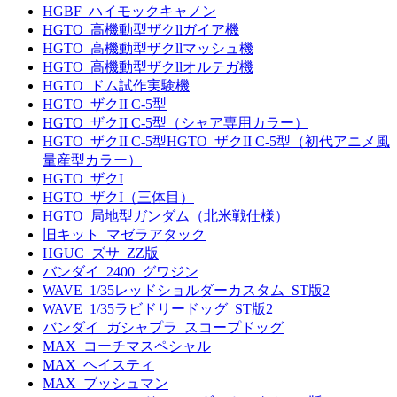
HGBF_ハイモックキャノン
HGTO_高機動型ザクllガイア機
HGTO_高機動型ザクllマッシュ機
HGTO_高機動型ザクllオルテガ機
HGTO_ドム試作実験機
HGTO_ザクII C-5型
HGTO_ザクII C-5型（シャア専用カラー）
HGTO_ザクII C-5型HGTO_ザクII C-5型（初代アニメ風
量産型カラー）
HGTO_ザクI
HGTO_ザクI（三体目）
HGTO_局地型ガンダム（北米戦仕様）
旧キット_マゼラアタック
HGUC_ズサ_ZZ版
バンダイ_2400_グワジン
WAVE_1/35レッドショルダーカスタム_ST版2
WAVE_1/35ラビドリードッグ_ST版2
バンダイ_ガシャプラ_スコープドッグ
MAX_コーチマスペシャル
MAX_ヘイスティ
MAX_ブッシュマン