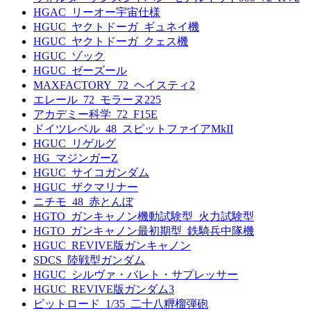
HGAC_リーオー宇宙仕様
HGUC_ヤクトドーガ_ギュネイ機
HGUC_ヤクトドーガ_クェス機
HGUC_ゾック
HGUC_ゼーズール
MAXFACTORY_72_ヘイスティ2
エレール_72_モラーヌ225
アカデミー科学_72_F15E
ドイツレベル_48_スピットファイアMkII
HGUC_リゲルグ
HG_マジンガーZ
HGUC_サイコガンダム
HGUC_ザクマリナー
ニチモ_48_赤とんぼ
HGTO_ガンキャノン機動試験型_火力試験型
HGTO_ガンキャノン最初期型_鉄騎兵中隊機
HGUC_REVIVE版ガンキャノン
SDCS_陸戦型ガンダム
HGUC_シルヴァ・バレト・サプレッサー
HGUC_REVIVE版ガンダム3
ピットロード_1/35_二十八糎榴弾砲