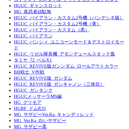
HGUC_ギャンスロット
MG_真武者頑駄無
HGUC_バイアラン・カスタム2号機（バンデシネ版）
HGUC_バイアラン・カスタム2号機（青）
HGUC_バイアラン・カスタム（黒）
HGUC_バイアラン
HGUC_バンシィ_ユニコーンモード＆デストロイモー
ド
HGUC_リゼル隊長機_アモンデュールスタック風
タミヤ_72_ベルX1
HGUC_REVIVE版ガンンダム_ロールアウトカラー
BB戦士_V作戦
HGUC_REVIVE版_ガンダム
HGUC_REVIVE版_ガンキャノン（三体目）
HGUC_ガンタンク
HGUCメッサーラMS編
HG_グリモア
HGBF_ドムR35
MG_サザビーVer.Ka_キャンディレッド
MG_Ver.Ka_白いサザビー
MG_サザビー黒