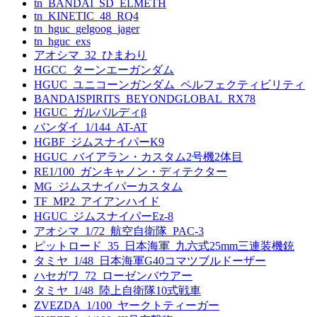
tn_BANDAI_SD_ELMETH
tn_KINETIC_48_RQ4
tn_hguc_gelgoog_jager
tn_hguc_exs
アオシマ_32_ひまわり
HGCC_ターンエーガンダム
HGUC_ユニコーンガンダム_ペルフェクティビリティ
BANDAISPIRITS_BEYONDGLOBAL_RX78
HGUC_ガルバルディβ
バンダイ_1/144_AT-AT
HGBF_ジムスナイパーK9
HGUC_バイアラン・カスタム2号機2体目
RE1/100_ガンキャノン・ディテクター
MG_ジムスナイパーカスタム
TF_MP2_アイアンハイド
HGUC_ジムスナイパーEz-8
アオシマ_1/72_航空自衛隊_PAC-3
ピットロード_35_日本海軍_九六式25mm三連装機銃
タミヤ_1/48_日本海軍G40コマツブルドーザー
ハセガワ_72_ローゼンバウアー
タミヤ_1/48_陸上自衛隊10式戦車
ZVEZDA_1/100_ヤークトティーガー