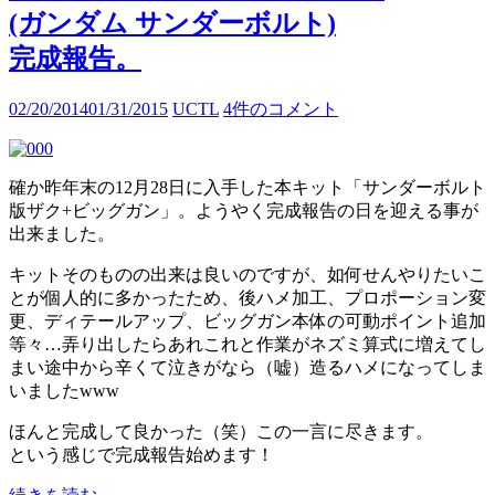
(ガンダム サンダーボルト)
完成報告。
02/20/2014
01/31/2015
UCTL
4件のコメント
確か昨年末の12月28日に入手した本キット「サンダーボルト
版ザク+ビッグガン」。ようやく完成報告の日を迎える事が
出来ました。
キットそのものの出来は良いのですが、如何せんやりたいこ
とが個人的に多かったため、後ハメ加工、プロポーション変
更、ディテールアップ、ビッグガン本体の可動ポイント追加
等々…弄り出したらあれこれと作業がネズミ算式に増えてし
まい途中から辛くて泣きがなら（嘘）造るハメになってしま
いましたwww
ほんと完成して良かった（笑）この一言に尽きます。
という感じで完成報告始めます！