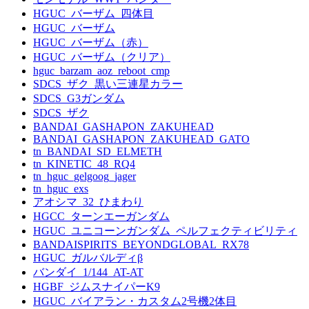
HGUC_バーザム_四体目
HGUC_バーザム
HGUC_バーザム（赤）
HGUC_バーザム（クリア）
hguc_barzam_aoz_reboot_cmp
SDCS_ザク_黒い三連星カラー
SDCS_G3ガンダム
SDCS_ザク
BANDAI_GASHAPON_ZAKUHEAD
BANDAI_GASHAPON_ZAKUHEAD_GATO
tn_BANDAI_SD_ELMETH
tn_KINETIC_48_RQ4
tn_hguc_gelgoog_jager
tn_hguc_exs
アオシマ_32_ひまわり
HGCC_ターンエーガンダム
HGUC_ユニコーンガンダム_ペルフェクティビリティ
BANDAISPIRITS_BEYONDGLOBAL_RX78
HGUC_ガルバルディβ
バンダイ_1/144_AT-AT
HGBF_ジムスナイパーK9
HGUC_バイアラン・カスタム2号機2体目