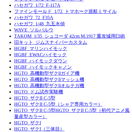
ハセガワ_1/72_F-117A
ファインモールド_1/72_トマホーク巡航ミサイル
ハセガワ_72_F35A
ハセガワ_1/48_九五水偵
WAVE_ソルバルウ
TAKOM_1/35_シュコーダ 42cm M.1917 重攻城用臼砲
旧キット_ジムスナイパーカスタム
HGBF_マリンハイモック
HGBF_EWACハイモック
HGBF_ハイモックダウン
HGBF_ハイモックキャノン
HGTO_高機動型ザクllガイア機
HGTO_高機動型ザクllマッシュ機
HGTO_高機動型ザクllオルテガ機
HGTO_ドム試作実験機
HGTO_ザクII C-5型
HGTO_ザクII C-5型（シャア専用カラー）
HGTO_ザクII C-5型HGTO_ザクII C-5型（初代アニメ風
量産型カラー）
HGTO_ザクI
HGTO_ザクI（三体目）