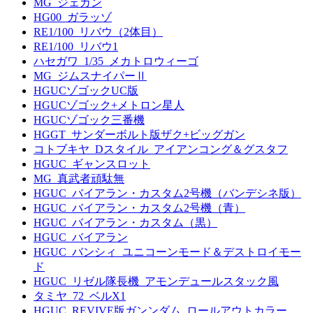
MG_ジェガン
HG00_ガラッゾ
RE1/100_リバウ（2体目）
RE1/100_リバウ1
ハセガワ_1/35_メカトロウィーゴ
MG_ジムスナイパーⅡ
HGUCゾゴックUC版
HGUCゾゴック+メトロン星人
HGUCゾゴック三番機
HGGT_サンダーボルト版ザク+ビッグガン
コトブキヤ_Dスタイル_アイアンコング＆グスタフ
HGUC_ギャンスロット
MG_真武者頑駄無
HGUC_バイアラン・カスタム2号機（バンデシネ版）
HGUC_バイアラン・カスタム2号機（青）
HGUC_バイアラン・カスタム（黒）
HGUC_バイアラン
HGUC_バンシィ_ユニコーンモード＆デストロイモー
ド
HGUC_リゼル隊長機_アモンデュールスタック風
タミヤ_72_ベルX1
HGUC_REVIVE版ガンンダム_ロールアウトカラー