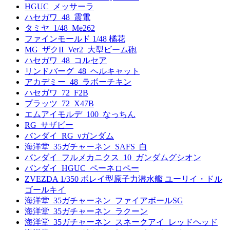
HGUC_メッサーラ
ハセガワ_48_震電
タミヤ_1/48_Me262
ファインモールド 1/48 橘花
MG_ザクII_Ver2_大型ビーム砲
ハセガワ_48_コルセア
リンドバーグ_48_ヘルキャット
アカデミー_48_ラボーチキン
ハセガワ_72_F2B
プラッツ_72_X47B
エムアイモルデ_100_なっちん
RG_サザビー
バンダイ_RG_νガンダム
海洋堂_35ガチャーネン_SAFS_白
バンダイ_フルメカニクス_10_ガンダムグシオン
バンダイ_HGUC_ペーネロペー
ZVEZDA 1/350 ボレイ型原子力潜水艦 ユーリイ・ドル
ゴールキイ
海洋堂_35ガチャーネン_ファイアボールSG
海洋堂_35ガチャーネン_ラクーン
海洋堂_35ガチャーネン_スネークアイ_レッドヘッド