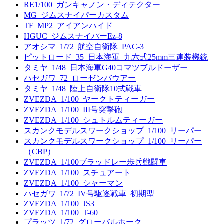
RE1/100_ガンキャノン・ディテクター
MG_ジムスナイパーカスタム
TF_MP2_アイアンハイド
HGUC_ジムスナイパーEz-8
アオシマ_1/72_航空自衛隊_PAC-3
ピットロード_35_日本海軍_九六式25mm三連装機銃
タミヤ_1/48_日本海軍G40コマツブルドーザー
ハセガワ_72_ローゼンバウアー
タミヤ_1/48_陸上自衛隊10式戦車
ZVEZDA_1/100_ヤークトティーガー
ZVEZDA_1/100_III号突撃砲
ZVEZDA_1/100_シュトルムティーガー
スカンクモデルスワークショップ_1/100_リーパー
スカンクモデルスワークショップ_1/100_リーパー
（CBP）
ZVEZDA_1/100ブラッドレー歩兵戦闘車
ZVEZDA_1/100_スチュアート
ZVEZDA_1/100_シャーマン
ハセガワ_1/72_IV号駆逐戦車_初期型
ZVEZDA_1/100_JS3
ZVEZDA_1/100_T-60
プラッツ_1/72_グローバルホーク