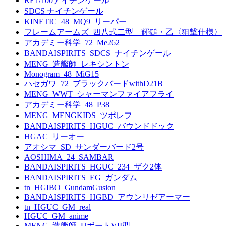
RE1/100ナイチンゲール
SDCS ナイチンゲール
KINETIC_48_MQ9_リーパー
フレームアームズ_四八式二型 輝鎚・乙〈狙撃仕様〉
アカデミー科学_72_Me262
BANDAISPIRITS_SDCS_ナイチンゲール
MENG_造艦師_レキシントン
Monogram_48_MiG15
ハセガワ_72_ブラックバードwithD21B
MENG_WWT_シャーマンファイアフライ
アカデミー科学_48_P38
MENG_MENGKIDS_ツポレフ
BANDAISPIRITS_HGUC_バウンドドック
HGAC_リーオー
アオシマ_SD_サンダーバード2号
AOSHIMA_24_SAMBAR
BANDAISPIRITS_HGUC_234_ザク2体
BANDAISPIRITS_EG_ガンダム
tn_HGIBO_GundamGusion
BANDAISPIRITS_HGBD_アウンリゼアーマー
tn_HGUC_GM_real
HGUC_GM_anime
MENG_造艦師_UボートVII型