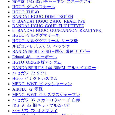
海洋堂_1/35_35ガチャーネン_スネークアイ
HGUC_グスタフカール
HGUC_THE-O
BANDAI_HGUC_DOM_TROPEN
tn_BANDAI_HGUC_ZAKU_REALTYPE
BANDAI_HGUC_GOUF_FLIGHTTYPE
tn_BANDAI_HGUC_GUNCANNON_REALTYPE
HGUC_ゲルググマリーネ
HGUC_ゲルググマリーネ_シーマ機
ルビコンモデルス_56_ヘッツァー
BANDAISPIRITS_SD三国伝_張遼サザビー
Eduard_48_ニューポール
HGTO_ORIGIN版ガンダム
BANDAISPIRITS_144_30MM_アルトイエロー
ハセガワ_72_SR71
HG00_イナクトカスタム
MENG_WWT_ピンクシャーマン
AIRFIX_72_零戦
MENG_WWT_クリスマスシャーマン
ハセガワ_35_メカトロウィーゴ_白赤
タミヤ_35_旧キットブルムベア
ハセガワ_72_オスプレイ