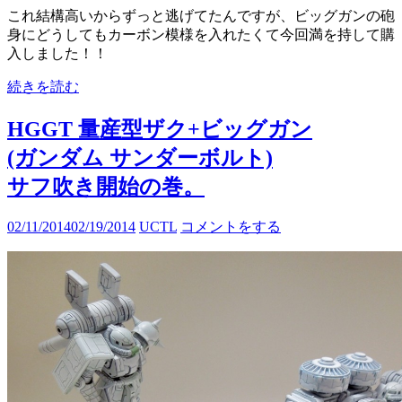
これ結構高いからずっと逃げてたんですが、ビッグガンの砲
身にどうしてもカーボン模様を入れたくて今回満を持して購
入しました！！
続きを読む
HGGT 量産型ザク+ビッグガン
(ガンダム サンダーボルト)
サフ吹き開始の巻。
02/11/2014
02/19/2014
UCTL
コメントをする