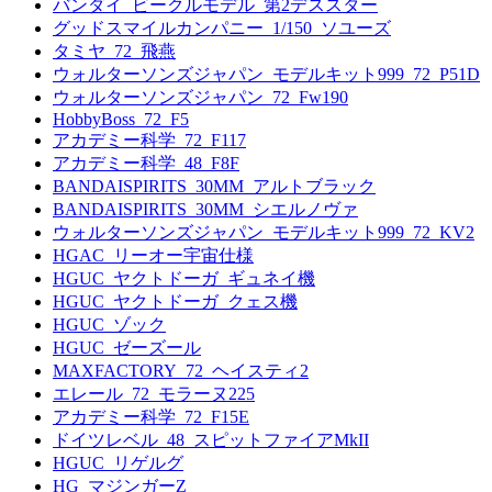
バンダイ_ビークルモデル_第2デススター
グッドスマイルカンパニー_1/150_ソユーズ
タミヤ_72_飛燕
ウォルターソンズジャパン_モデルキット999_72_P51D
ウォルターソンズジャパン_72_Fw190
HobbyBoss_72_F5
アカデミー科学_72_F117
アカデミー科学_48_F8F
BANDAISPIRITS_30MM_アルトブラック
BANDAISPIRITS_30MM_シエルノヴァ
ウォルターソンズジャパン_モデルキット999_72_KV2
HGAC_リーオー宇宙仕様
HGUC_ヤクトドーガ_ギュネイ機
HGUC_ヤクトドーガ_クェス機
HGUC_ゾック
HGUC_ゼーズール
MAXFACTORY_72_ヘイスティ2
エレール_72_モラーヌ225
アカデミー科学_72_F15E
ドイツレベル_48_スピットファイアMkII
HGUC_リゲルグ
HG_マジンガーZ