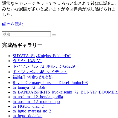
通常ならガレージキットでちょろっと出されて後は伝説化…
みたいな展開が多いと思いますが今回偉業が成し遂げられま
した。
続きを読む
検
索:
完成品ギャラリー
SUYATA_SkyKnights_FokkerDrI
タミヤ_1/48_V1
ドイツレベル_72_ホルテンGo229
ドイツレベル_48_ケイデット
福崎町_河童の河次郎
Revell_Germany_Porsche_Diesel_Junior108
tn_tamiya_72_f35b
tn_BANDAISPIRITS_kyokaisenki_72_BUNYIP_BOOME
tn_aoshima_12_honda_gorilla
tn_aoshima_12_motocompo
tn_HGUC_drac_2
tn_hguc_marasai_uc_2
tn_hguc_dodaikai