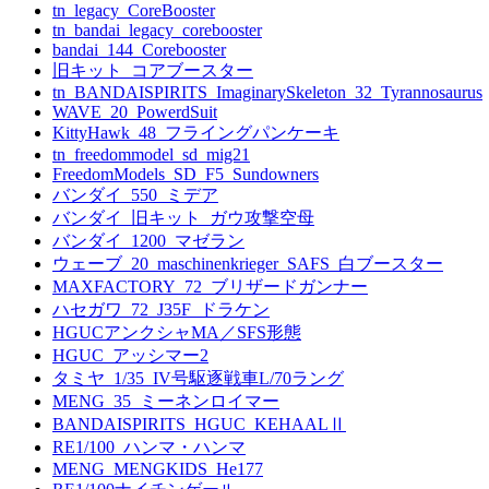
tn_legacy_CoreBooster
tn_bandai_legacy_corebooster
bandai_144_Corebooster
旧キット_コアブースター
tn_BANDAISPIRITS_ImaginarySkeleton_32_Tyrannosaurus
WAVE_20_PowerdSuit
KittyHawk_48_フライングパンケーキ
tn_freedommodel_sd_mig21
FreedomModels_SD_F5_Sundowners
バンダイ_550_ミデア
バンダイ_旧キット_ガウ攻撃空母
バンダイ_1200_マゼラン
ウェーブ_20_maschinenkrieger_SAFS_白ブースター
MAXFACTORY_72_ブリザードガンナー
ハセガワ_72_J35F_ドラケン
HGUCアンクシャMA／SFS形態
HGUC_アッシマー2
タミヤ_1/35_IV号駆逐戦車L/70ラング
MENG_35_ミーネンロイマー
BANDAISPIRITS_HGUC_KEHAALⅡ
RE1/100_ハンマ・ハンマ
MENG_MENGKIDS_He177