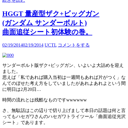
続きを読む
HGGT 量産型ザク+ビッグガン
(ガンダム サンダーボルト)
曲面追従シート初体験の巻。
02/19/2014
02/19/2014
UCTL
コメントをする
サンダーボルト版ザク+ビッグガン、いよいよ大詰めを迎え
ました。
思えば「私であれば購入当初は一週間もあれば片がつく」な
んてのぼせた考え方をしていましたがあれよあれよという間
に明日は2月20日…
時間の流れとは残酷なものですwwwwww
さ、無駄話はこの辺りで切り上げまして本日の話題は何と言
ってもハセガワさんのハセガワトライツール「曲面追従光沢
シート」であります。