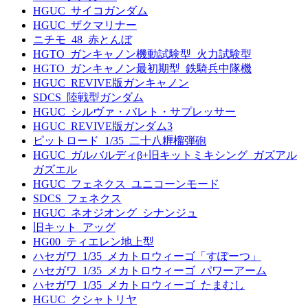
HGUC_サイコガンダム
HGUC_ザクマリナー
ニチモ_48_赤とんぼ
HGTO_ガンキャノン機動試験型_火力試験型
HGTO_ガンキャノン最初期型_鉄騎兵中隊機
HGUC_REVIVE版ガンキャノン
SDCS_陸戦型ガンダム
HGUC_シルヴァ・バレト・サプレッサー
HGUC_REVIVE版ガンダム3
ピットロード_1/35_二十八糎榴弾砲
HGUC_ガルバルディβ+旧キットミキシング_ガズアル
ガズエル
HGUC_フェネクス_ユニコーンモード
SDCS_フェネクス
HGUC_ネオジオング_シナンジュ
旧キット_アッグ
HG00_ティエレン地上型
ハセガワ_1/35_メカトロウィーゴ「すぽーつ」
ハセガワ_1/35_メカトロウィーゴ_パワーアーム
ハセガワ_1/35_メカトロウィーゴ_たまむし
HGUC_クシャトリヤ