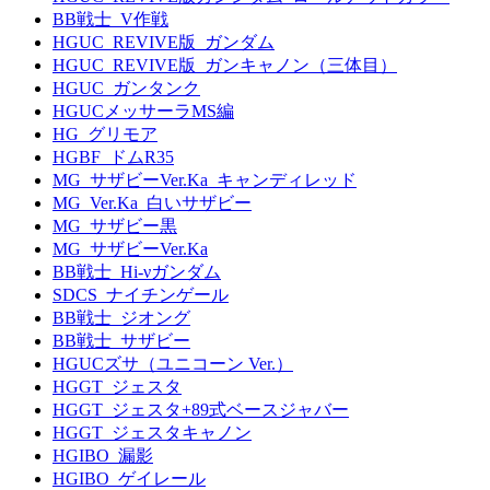
BB戦士_V作戦
HGUC_REVIVE版_ガンダム
HGUC_REVIVE版_ガンキャノン（三体目）
HGUC_ガンタンク
HGUCメッサーラMS編
HG_グリモア
HGBF_ドムR35
MG_サザビーVer.Ka_キャンディレッド
MG_Ver.Ka_白いサザビー
MG_サザビー黒
MG_サザビーVer.Ka
BB戦士_Hi-νガンダム
SDCS_ナイチンゲール
BB戦士_ジオング
BB戦士_サザビー
HGUCズサ（ユニコーン Ver.）
HGGT_ジェスタ
HGGT_ジェスタ+89式ベースジャバー
HGGT_ジェスタキャノン
HGIBO_漏影
HGIBO_ゲイレール