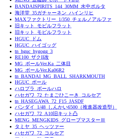
BANDAISPIRITS_144_30MM_水中ポルタ
海洋堂_35ガチャーネン_ハインリヒ
MAXファクトリー_1/350_チェルノアルファ
旧キット_モビルフラット
旧キット_モビルフラット
HGUC_ドム
HGUC_ハイゴッグ
tn_hguc_hygogg_3
RE100_ザクII改
MG_ボールVer.Ka_二体目
MG_ボールVer.Ka06R2
tn_BANDAI_MG_BALL_SHARKMOUTH
HGUC_ボール
ハロプラ_ボールハロ
ハセガワ_72_たまごひこーき_コルセア
tn_HASEGAWA_72_F15_JASDF
バンダイ_1/48_しんかい6500（推進器改造型）
ハセガワ_72_A10旧キット凸
MENG_MENGKIDS_グローブマスターⅢ
タミヤ_35_ヘッツァー
ハセガワ_72_コルセア