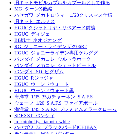
旧キットモビルカプルをカプールとして作る
MG_ターンX後編
ハセガワ_メカトロウィーゴ20クリスマス仕様
旧キット_エルメス
HGUCクシャトリヤ・リペアード前編
HGUC_ディジェ
BB戦士_ネオジオング
RG_ジョニー・ライデンザク06R2
HGUC_ジョニーライデン専用ゲルググ
バンダイ_メカコレ_ウルトラホーク
バンダイ_メカコレ_ジェットビートル
バンダイ_SD_ビグザム
HGUC_Rジャジャ
HGUC_ウーンドウォート
HGUC_ウーンドウォート黒
海洋堂_1/35_35ガチャーネン_S.A.F.S
ウェーブ_1/20_S.A.F.S_ファイアボール
海洋堂_1/35_S.A.F.S_プレミアムミラークローム
SDEXST_バンシィ
tn_kotobukiya_tamotu_white
ハセガワ_72_ブラックバードICHIBAN
モンモデル_WWT_パンター