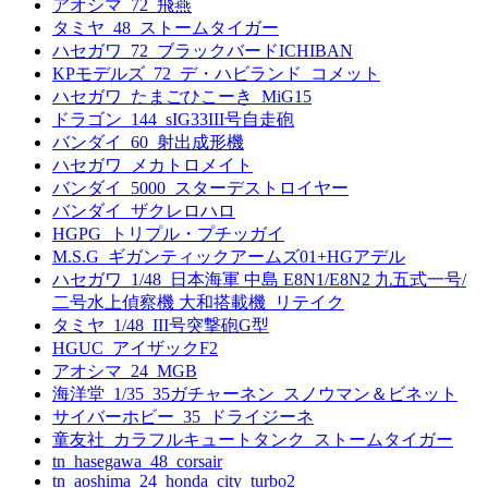
アオシマ_72_飛燕
タミヤ_48_ストームタイガー
ハセガワ_72_ブラックバードICHIBAN
KPモデルズ_72_デ・ハビランド_コメット
ハセガワ_たまごひこーき_MiG15
ドラゴン_144_sIG33III号自走砲
バンダイ_60_射出成形機
ハセガワ_メカトロメイト
バンダイ_5000_スターデストロイヤー
バンダイ_ザクレロハロ
HGPG_トリプル・プチッガイ
M.S.G_ギガンティックアームズ01+HGアデル
ハセガワ_1/48_日本海軍 中島 E8N1/E8N2 九五式一号/
二号水上偵察機 大和搭載機_リテイク
タミヤ_1/48_III号突撃砲G型
HGUC_アイザックF2
アオシマ_24_MGB
海洋堂_1/35_35ガチャーネン_スノウマン＆ビネット
サイバーホビー_35_ドライジーネ
童友社_カラフルキュートタンク_ストームタイガー
tn_hasegawa_48_corsair
tn_aoshima_24_honda_city_turbo2