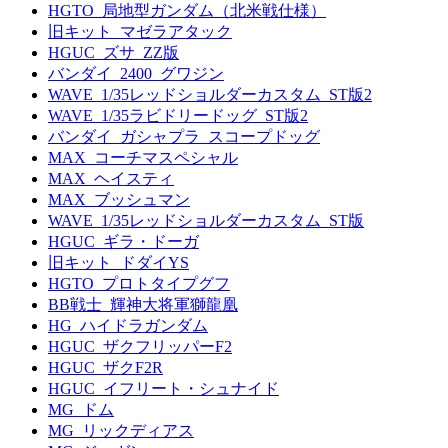
HGTO_局地型ガンダム（北米戦仕様）
旧キット_マゼラアタック
HGUC_ズサ_ZZ版
バンダイ_2400_グワジン
WAVE_1/35レッドショルダーカスタム_ST版2
WAVE_1/35ラビドリードッグ_ST版2
バンダイ_ガシャプラ_スコープドッグ
MAX_コーチマスペシャル
MAX_ヘイスティ
MAX_ブッシュマン
WAVE_1/35レッドショルダーカスタム_ST版
HGUC_ギラ・ドーガ
旧キット_ドダイYS
HGTO_プロトタイプグフ
BB戦士_輝神大将軍獅龍凰
HG_ハイドラガンダム
HGUC_ザクフリッパーF2
HGUC_ザクF2R
HGUC_イフリート・シュナイド
MG_ドム
MG_リックディアス