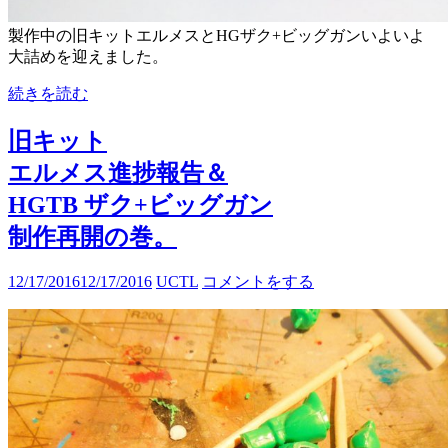
製作中の旧キットエルメスとHGザク+ビッグガンいよいよ
大詰めを迎えました。
続きを読む
旧キット
エルメス進捗報告＆
HGTB ザク+ビッグガン
制作再開の巻。
12/17/2016
12/17/2016
UCTL
コメントをする