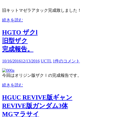
旧キットマゼラアタック完成致しました！
続きを読む
HGTO ザクl
旧型ザク
完成報告。
10/16/2016
12/13/2016
UCTL
1件のコメント
今回はオリジン版ザクⅠの完成報告です。
続きを読む
HGUC REVIVE版ギャン
REVIVE版ガンダム3体
MGマラサイ