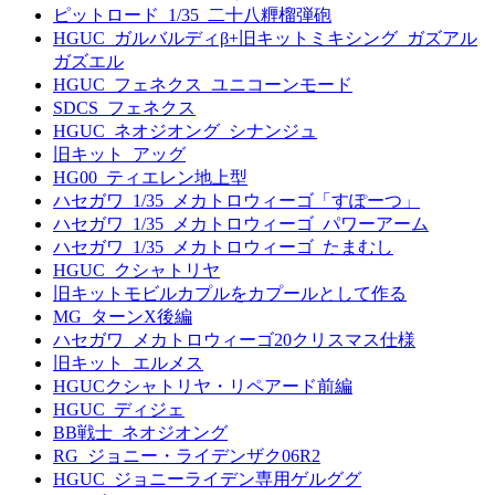
ピットロード_1/35_二十八糎榴弾砲
HGUC_ガルバルディβ+旧キットミキシング_ガズアル
ガズエル
HGUC_フェネクス_ユニコーンモード
SDCS_フェネクス
HGUC_ネオジオング_シナンジュ
旧キット_アッグ
HG00_ティエレン地上型
ハセガワ_1/35_メカトロウィーゴ「すぽーつ」
ハセガワ_1/35_メカトロウィーゴ_パワーアーム
ハセガワ_1/35_メカトロウィーゴ_たまむし
HGUC_クシャトリヤ
旧キットモビルカプルをカプールとして作る
MG_ターンX後編
ハセガワ_メカトロウィーゴ20クリスマス仕様
旧キット_エルメス
HGUCクシャトリヤ・リペアード前編
HGUC_ディジェ
BB戦士_ネオジオング
RG_ジョニー・ライデンザク06R2
HGUC_ジョニーライデン専用ゲルググ