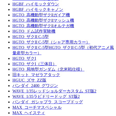
HGBF_ハイモックダウン
HGBF_ハイモックキャノン
HGTO_高機動型ザクllガイア機
HGTO_高機動型ザクllマッシュ機
HGTO_高機動型ザクllオルテガ機
HGTO_ドム試作実験機
HGTO_ザクII C-5型
HGTO_ザクII C-5型（シャア専用カラー）
HGTO_ザクII C-5型HGTO_ザクII C-5型（初代アニメ風
量産型カラー）
HGTO_ザクI
HGTO_ザクI（三体目）
HGTO_局地型ガンダム（北米戦仕様）
旧キット_マゼラアタック
HGUC_ズサ_ZZ版
バンダイ_2400_グワジン
WAVE_1/35レッドショルダーカスタム_ST版2
WAVE_1/35ラビドリードッグ_ST版2
バンダイ_ガシャプラ_スコープドッグ
MAX_コーチマスペシャル
MAX_ヘイスティ