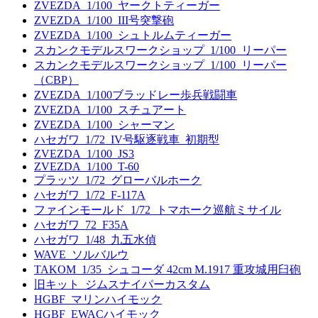
ZVEZDA_1/100_ヤークトティーガー
ZVEZDA_1/100_III号突撃砲
ZVEZDA_1/100_シュトルムティーガー
スカンクモデルスワークショップ_1/100_リーパー
スカンクモデルスワークショップ_1/100_リーパー
（CBP）
ZVEZDA_1/100ブラッドレー歩兵戦闘車
ZVEZDA_1/100_スチュアート
ZVEZDA_1/100_シャーマン
ハセガワ_1/72_IV号駆逐戦車_初期型
ZVEZDA_1/100_JS3
ZVEZDA_1/100_T-60
プラッツ_1/72_グローバルホーク
ハセガワ_1/72_F-117A
ファインモールド_1/72_トマホーク巡航ミサイル
ハセガワ_72_F35A
ハセガワ_1/48_九五水偵
WAVE_ソルバルウ
TAKOM_1/35_シュコーダ 42cm M.1917 重攻城用臼砲
旧キット_ジムスナイパーカスタム
HGBF_マリンハイモック
HGBF_EWACハイモック