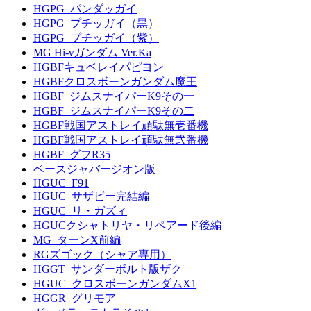
HGPG_パンダッガイ
HGPG_プチッガイ（黒）
HGPG_プチッガイ（紫）
MG Hi-νガンダム Ver.Ka
HGBFキュベレイパピヨン
HGBFクロスボーンガンダム魔王
HGBF_ジムスナイパーK9その一
HGBF_ジムスナイパーK9その二
HGBF戦国アストレイ頑駄無壱番機
HGBF戦国アストレイ頑駄無弐番機
HGBF_グフR35
ベースジャバージオン版
HGUC_F91
HGUC_サザビー完結編
HGUC_リ・ガズィ
HGUCクシャトリヤ・リペアード後編
MG_ターンX前編
RGズゴック（シャア専用）
HGGT_サンダーボルト版ザク
HGUC_クロスボーンガンダムX1
HGGR_グリモア