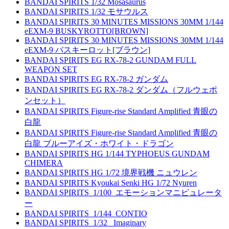
BANDAI SPIRITS 1/32 Mosasaurus
BANDAI SPIRITS 1/32 モサウルス
BANDAI SPIRITS 30 MINUTES MISSIONS 30MM 1/144
eEXM-9 BUSKYROTTO[BROWN]
BANDAI SPIRITS 30 MINUTES MISSIONS 30MM 1/144
eEXM-9 バスキーロット[ブラウン]
BANDAI SPIRITS EG RX-78-2 GUNDAM FULL
WEAPON SET
BANDAI SPIRITS EG RX-78-2 ガンダム
BANDAI SPIRITS EG RX-78-2 ダンダム（フルウェポ
ンセット）
BANDAI SPIRITS Figure-rise Standard Amplified 青眼の
白龍
BANDAI SPIRITS Figure-rise Standard Amplified 青眼の
白龍 ブルーアイズ・ホワイト・ドラゴン
BANDAI SPIRITS HG 1/144 TYPHOEUS GUNDAM
CHIMERA
BANDAI SPIRITS HG 1/72 境界戦機 ニュウレン
BANDAI SPIRITS Kyoukai Senki HG 1/72 Nyuren
BANDAI SPIRITS_1/100_エモーションマニピュレータ
ー
BANDAI SPIRITS_1/144_CONTIO
BANDAI SPIRITS_1/32_ Imaginary