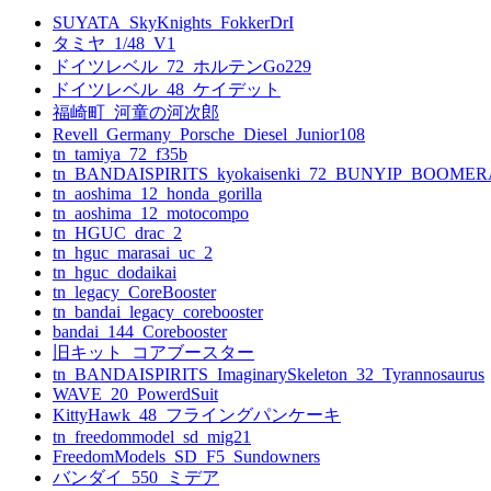
SUYATA_SkyKnights_FokkerDrI
タミヤ_1/48_V1
ドイツレベル_72_ホルテンGo229
ドイツレベル_48_ケイデット
福崎町_河童の河次郎
Revell_Germany_Porsche_Diesel_Junior108
tn_tamiya_72_f35b
tn_BANDAISPIRITS_kyokaisenki_72_BUNYIP_BOOME
tn_aoshima_12_honda_gorilla
tn_aoshima_12_motocompo
tn_HGUC_drac_2
tn_hguc_marasai_uc_2
tn_hguc_dodaikai
tn_legacy_CoreBooster
tn_bandai_legacy_corebooster
bandai_144_Corebooster
旧キット_コアブースター
tn_BANDAISPIRITS_ImaginarySkeleton_32_Tyrannosaurus
WAVE_20_PowerdSuit
KittyHawk_48_フライングパンケーキ
tn_freedommodel_sd_mig21
FreedomModels_SD_F5_Sundowners
バンダイ_550_ミデア