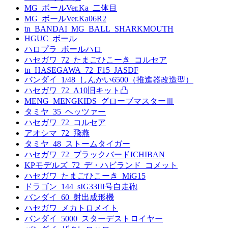
MG_ボールVer.Ka_二体目
MG_ボールVer.Ka06R2
tn_BANDAI_MG_BALL_SHARKMOUTH
HGUC_ボール
ハロプラ_ボールハロ
ハセガワ_72_たまごひこーき_コルセア
tn_HASEGAWA_72_F15_JASDF
バンダイ_1/48_しんかい6500（推進器改造型）
ハセガワ_72_A10旧キット凸
MENG_MENGKIDS_グローブマスターⅢ
タミヤ_35_ヘッツァー
ハセガワ_72_コルセア
アオシマ_72_飛燕
タミヤ_48_ストームタイガー
ハセガワ_72_ブラックバードICHIBAN
KPモデルズ_72_デ・ハビランド_コメット
ハセガワ_たまごひこーき_MiG15
ドラゴン_144_sIG33III号自走砲
バンダイ_60_射出成形機
ハセガワ_メカトロメイト
バンダイ_5000_スターデストロイヤー