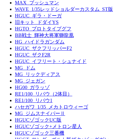
MAX_ブッシュマン
WAVE_1/35レッドショルダーカスタム_ST版
HGUC_ギラ・ドーガ
旧キット_ドダイYS
HGTO_プロトタイプグフ
BB戦士_輝神大将軍獅龍凰
HG_ハイドラガンダム
HGUC_ザクフリッパーF2
HGUC_ザクF2R
HGUC_イフリート・シュナイド
MG_ドム
MG_リックディアス
MG_ジェガン
HG00_ガラッゾ
RE1/100_リバウ（2体目）
RE1/100_リバウ1
ハセガワ_1/35_メカトロウィーゴ
MG_ジムスナイパーⅡ
HGUCゾゴックUC版
HGUCゾゴック+メトロン星人
HGUCゾゴック三番機