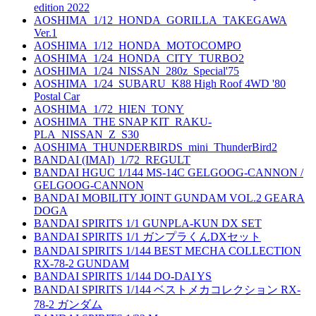
edition 2022
AOSHIMA_1/12_HONDA_GORILLA_TAKEGAWA
Ver.1
AOSHIMA_1/12_HONDA_MOTOCOMPO
AOSHIMA_1/24_HONDA_CITY_TURBO2
AOSHIMA_1/24_NISSAN_280z_Special'75
AOSHIMA_1/24_SUBARU_K88 High Roof 4WD '80
Postal Car
AOSHIMA_1/72_HIEN_TONY
AOSHIMA_THE SNAP KIT_RAKU-
PLA_NISSAN_Z_S30
AOSHIMA_THUNDERBIRDS_mini_ThunderBird2
BANDAI (IMAI)_1/72_REGULT
BANDAI HGUC 1/144 MS-14C GELGOOG-CANNON /
GELGOOG-CANNON
BANDAI MOBILITY JOINT GUNDAM VOL.2 GEARA
DOGA
BANDAI SPIRITS 1/1 GUNPLA-KUN DX SET
BANDAI SPIRITS 1/1 ガンプラくんDXセット
BANDAI SPIRITS 1/144 BEST MECHA COLLECTION
RX-78-2 GUNDAM
BANDAI SPIRITS 1/144 DO-DAI YS
BANDAI SPIRITS 1/144 ベストメカコレクション RX-
78-2 ガンダム