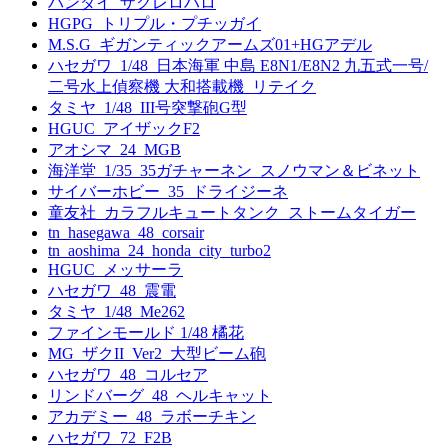
バンダイ_ザクレロハロ
HGPG_トリプル・プチッガイ
M.S.G_ギガンティックアームズ01+HGアデル
ハセガワ_1/48_日本海軍 中島 E8N1/E8N2 九五式一号/
二号水上偵察機 大和搭載機_リテイク
タミヤ_1/48_III号突撃砲G型
HGUC_アイザックF2
アオシマ_24_MGB
海洋堂_1/35_35ガチャーネン_スノウマン＆ビネット
サイバーホビー_35_ドライジーネ
童友社_カラフルキュートタンク_ストームタイガー
tn_hasegawa_48_corsair
tn_aoshima_24_honda_city_turbo2
HGUC_メッサーラ
ハセガワ_48_震電
タミヤ_1/48_Me262
ファインモールド 1/48 橘花
MG_ザクII_Ver2_大型ビーム砲
ハセガワ_48_コルセア
リンドバーグ_48_ヘルキャット
アカデミー_48_ラボーチキン
ハセガワ_72_F2B