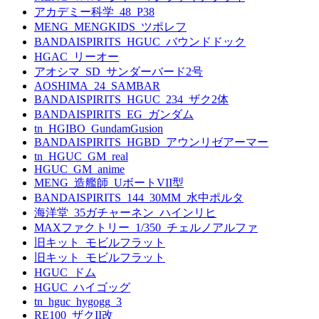
アカデミー科学_48_P38
MENG_MENGKIDS_ツポレフ
BANDAISPIRITS_HGUC_バウンドドック
HGAC_リーオー
アオシマ_SD_サンダーバード2号
AOSHIMA_24_SAMBAR
BANDAISPIRITS_HGUC_234_ザク2体
BANDAISPIRITS_EG_ガンダム
tn_HGIBO_GundamGusion
BANDAISPIRITS_HGBD_アウンリゼアーマー
tn_HGUC_GM_real
HGUC_GM_anime
MENG_造艦師_UボートVII型
BANDAISPIRITS_144_30MM_水中ポルタ
海洋堂_35ガチャーネン_ハインリヒ
MAXファクトリー_1/350_チェルノアルファ
旧キット_モビルフラット
旧キット_モビルフラット
HGUC_ドム
HGUC_ハイゴッグ
tn_hguc_hygogg_3
RE100_ザクII改