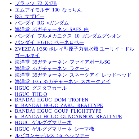
プラッツ_72_X47B
エムアイモルデ_100_なっちん
RG_サザビー
バンダイ_RG_νガンダム
海洋堂_35ガチャーネン_SAFS_白
バンダイ_フルメカニクス_10_ガンダムグシオン
バンダイ_HGUC_ペーネロペー
ZVEZDA 1/350 ボレイ型原子力潜水艦 ユーリイ・ドル
ゴールキイ
海洋堂_35ガチャーネン_ファイアボールSG
海洋堂_35ガチャーネン_ラクーン
海洋堂_35ガチャーネン_スネークアイ_レッドヘッド
海洋堂_1/35_35ガチャーネン_スネークアイ
HGUC_グスタフカール
HGUC_THE-O
BANDAI_HGUC_DOM_TROPEN
tn_BANDAI_HGUC_ZAKU_REALTYPE
BANDAI_HGUC_GOUF_FLIGHTTYPE
tn_BANDAI_HGUC_GUNCANNON_REALTYPE
HGUC_ゲルググマリーネ
HGUC_ゲルググマリーネ_シーマ機
ルビコンモデルス_56_ヘッツァー