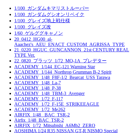
1/100_ガンダムキマリストルーパー
1/100_ガンダムグシオンリベイク
1/100_グレイズ地上戦仕様
1/100_グレイズ改
1/60_ゲルググキャノン
20_0412_HG00_al-
Aaachez's_AEU_ENACT_CUSTOM_AGRISSA_TYPE
21_0220_HGUC_GUNCANNON_21st CENTURY REAL
TYPE Ver.
22_0820_プラッツ_1/72_MQ-1A_プレデター
ACADEMY_1/144_EC-121 Warning Star
ACADEMY_1/144_Northrop Grumman B-2 Spirit
ACADEMY_1/48_F8F-1/2_Bearcat_USS Tarawa
ACADEMY_1/48_La-7
ACADEMY_1/48_P-38
ACADEMY_1/48_TBM-3_Avenger
ACADEMY_1/72_F-117
ACADEMY_1/72_F-15E_STRIKEEAGLE
ACADEMY_1/72_Me262
AIRFIX_1/48_ BAC_TSR-2
Airfix_1/48_BAC_TSR-2
AIRFIX_1/72_Mitsubishi_A6Mb2_ZERO
AOSHIMA 1/24 R35 NISSAN GT-R NISMO Special