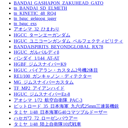
BANDAI_GASHAPON_ZAKUHEAD_GATO
tn_BANDAI_SD_ELMETH
tn_KINETIC_48_RQ4
tn_hguc_gelgoog_jager
tn_hguc_exs
アオシマ_32_ひまわり
HGCC_ターンエーガンダム
HGUC_ユニコーンガンダム_ペルフェクティビリティ
BANDAISPIRITS_BEYONDGLOBAL_RX78
HGUC_ガルバルディβ
バンダイ_1/144_AT-AT
HGBF_ジムスナイパーK9
HGUC_バイアラン・カスタム2号機2体目
RE1/100_ガンキャノン・ディテクター
MG_ジムスナイパーカスタム
TF_MP2_アイアンハイド
HGUC_ジムスナイパーEz-8
アオシマ_1/72_航空自衛隊_PAC-3
ピットロード_35_日本海軍_九六式25mm三連装機銃
タミヤ_1/48_日本海軍G40コマツブルドーザー
ハセガワ_72_ローゼンバウアー
タミヤ_1/48_陸上自衛隊10式戦車