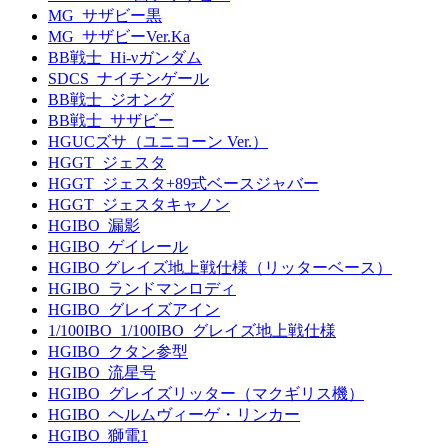
MG_サザビー黒
MG_サザビーVer.Ka
BB戦士_Hi-νガンダム
SDCS_ナイチンゲール
BB戦士_ジオング
BB戦士_サザビー
HGUCズサ（ユニコーン Ver.）
HGGT_ジェスタ
HGGT_ジェスタ+89式ベースジャバー
HGGT_ジェスタキャノン
HGIBO_漏影
HGIBO_ゲイレール
HGIBO グレイズ地上戦仕様（リッターベース）
HGIBO_ランドマンロディ
HGIBO_グレイズアイン
1/100IBO_1/100IBO_グレイズ地上戦仕様
HGIBO_クタン参型
HGIBO_流星号
HGIBO_グレイズリッター（マクギリス機）
HGIBO_ヘルムヴィーゲ・リンカー
HGIBO_獅電1