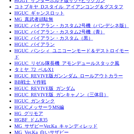
HGGT_サンダーボルト版ザク+ビッグガン
コトブキヤ_Dスタイル_アイアンコング＆グスタフ
HGUC_ギャンスロット
MG_真武者頑駄無
HGUC_バイアラン・カスタム2号機（バンデシネ版）
HGUC_バイアラン・カスタム2号機（青）
HGUC_バイアラン・カスタム（黒）
HGUC_バイアラン
HGUC_バンシィ_ユニコーンモード＆デストロイモー
ド
HGUC_リゼル隊長機_アモンデュールスタック風
タミヤ_72_ベルX1
HGUC_REVIVE版ガンンダム_ロールアウトカラー
BB戦士_V作戦
HGUC_REVIVE版_ガンダム
HGUC_REVIVE版_ガンキャノン（三体目）
HGUC_ガンタンク
HGUCメッサーラMS編
HG_グリモア
HGBF_ドムR35
MG_サザビーVer.Ka_キャンディレッド
MG_Ver.Ka_白いサザビー