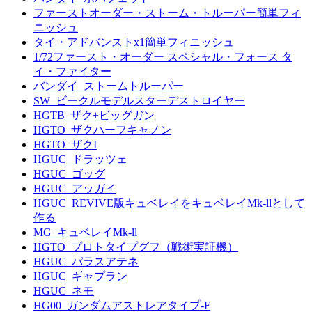
ファーストオーダー・ストーム・トルーパー簡単フィ
ニッシュ
タイ・アドバンストx1簡単フィニッシュ
1/72ファースト・オーダー スペシャル・フォース タ
イ・ファイター
バンダイ_ストームトルーパー
SW_ビークルモデルスターデストロイヤー
HGTB_ザク+ビッグガン
HGTO_ザクハーフキャノン
HGTO_ザクI
HGUC_ドラッツェ
HGUC_ゴッグ
HGUC_アッガイ
HGUC_REVIVE版キュベレイをキュベレイMk-llとして
作る
MG_キュベレイMk-ll
HGTO_プロトタイプグフ（戦術実証機）
HGUC_パラスアテネ
HGUC_ギャプラン
HGUC_ネモ
HG00_ガンダムアストレアタイプ-F