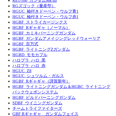
RE1/100_ガンダムMk-III
RGズゴック（量産型）
HGUC_袖付きドーベン・ウルフ青1
HGUC_袖付きドーベン・ウルフ赤1
HGBF_ストライカージンクス
HGBF_Rギャギャ（ノーマル）
HGBF_カミキバーニングガンダム
HGBF_ガンダムアメイジングレッドウォーリア
HGBF_百万式
HGBF_ライトニングZガンダム
HGBD_モモカプル
ハロプラ_ハロ_黒
ハロプラ_ハロ_赤
HGUC_Zll
HGUC_シュツルム・ガルス
HGBF_Rギャギャ（謹賀新年）
HGBF_ライトニングガンダム＆HGBC_ライトニング
バックウェポンシステム
HGBF_ビルドバーニングガンダム
SDBF_ウイニングガンダム
チームトライファイターズ
GBF Rギャギャ ガンダムフェイス