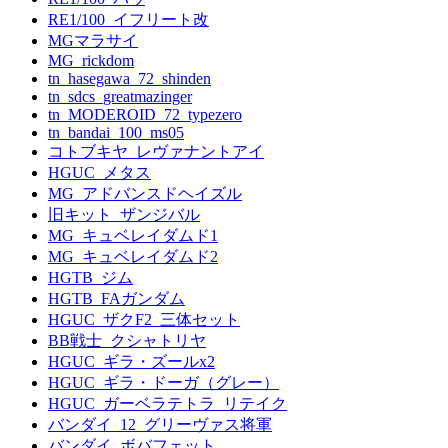
RE1/100_イフリート改
MGマラサイ
MG_rickdom
tn_hasegawa_72_shinden
tn_sdcs_greatmazinger
tn_MODEROID_72_typezero
tn_bandai_100_ms05
コトブキヤ_レヴァナントアイ
HGUC_メタス
MG_アドバンスドヘイズル
旧キット_ザンジバル
MG_キュベレイダムド1
MG_キュベレイダムド2
HGTB_ジム
HGTB_FAガンダム
HGUC_ザクF2_三体セット
BB戦士_クシャトリヤ
HGUC_ギラ・ズールx2
HGUC_ギラ・ドーガ（グレー）
HGUC_ガーベラテトラ_リテイク
バンダイ_12_グリーヴァス将軍
バンダイ_ボバフェット