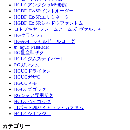
HGUCアンクシャMS形態
HGBF_Ez-SRイントルーダー
HGBF_Ez-SRエリミネーター
HGBF_Ez-SRシャドウファントム
コトブキヤ_フレームアームズ_ヴァルチャー
HGクランシェ
HGAGE_シャルドールローグ
tn_hguc_PaleRider
RG量産型ザク
HGUCジムスナイパーⅡ
RGガンダム
HGUCドライセン
HGUCガザC
HGUCネモ
HGUCズゴック
RGシャア専用ザク
HGUCハイゴッグ
ロボット魂バイアラン・カスタム
HGUCシナンジュ
カテゴリー