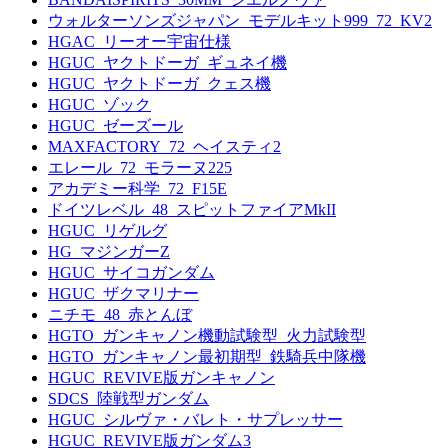
ウォルターソンズジャパン_モデルキット999_72_KV2
HGAC_リーオー宇宙仕様
HGUC_ヤクトドーガ_ギュネイ機
HGUC_ヤクトドーガ_クェス機
HGUC_ゾック
HGUC_ゼーズール
MAXFACTORY_72_ヘイスティ2
エレール_72_モラーヌ225
アカデミー科学_72_F15E
ドイツレベル_48_スピットファイアMkII
HGUC_リゲルグ
HG_マジンガーZ
HGUC_サイコガンダム
HGUC_ザクマリナー
ニチモ_48_赤とんぼ
HGTO_ガンキャノン機動試験型_火力試験型
HGTO_ガンキャノン最初期型_鉄騎兵中隊機
HGUC_REVIVE版ガンキャノン
SDCS_陸戦型ガンダム
HGUC_シルヴァ・バレト・サプレッサー
HGUC_REVIVE版ガンダム3