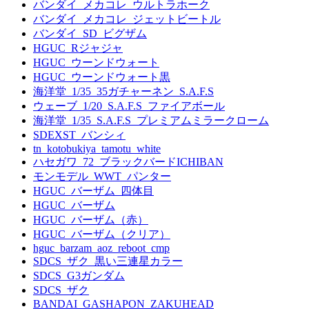
バンダイ_メカコレ_ウルトラホーク
バンダイ_メカコレ_ジェットビートル
バンダイ_SD_ビグザム
HGUC_Rジャジャ
HGUC_ウーンドウォート
HGUC_ウーンドウォート黒
海洋堂_1/35_35ガチャーネン_S.A.F.S
ウェーブ_1/20_S.A.F.S_ファイアボール
海洋堂_1/35_S.A.F.S_プレミアムミラークローム
SDEXST_バンシィ
tn_kotobukiya_tamotu_white
ハセガワ_72_ブラックバードICHIBAN
モンモデル_WWT_パンター
HGUC_バーザム_四体目
HGUC_バーザム
HGUC_バーザム（赤）
HGUC_バーザム（クリア）
hguc_barzam_aoz_reboot_cmp
SDCS_ザク_黒い三連星カラー
SDCS_G3ガンダム
SDCS_ザク
BANDAI_GASHAPON_ZAKUHEAD