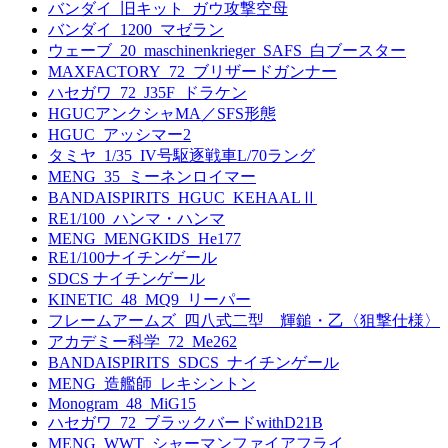
バンダイ_旧キット_ガウ攻撃空母
バンダイ_1200_マゼラン
ウェーブ_20_maschinenkrieger_SAFS_白ブースター
MAXFACTORY_72_ブリザードガンナー
ハセガワ_72_J35F_ドラケン
HGUCアンクシャMA／SFS形態
HGUC_アッシマー2
タミヤ_1/35_IV号駆逐戦車L/70ラング
MENG_35_ミーネンロイマー
BANDAISPIRITS_HGUC_KEHAALⅡ
RE1/100_ハンマ・ハンマ
MENG_MENGKIDS_He177
RE1/100ナイチンゲール
SDCS ナイチンゲール
KINETIC_48_MQ9_リーパー
フレームアームズ_四八式二型 輝鎚・乙〈狙撃仕様〉
アカデミー科学_72_Me262
BANDAISPIRITS_SDCS_ナイチンゲール
MENG_造艦師_レキシントン
Monogram_48_MiG15
ハセガワ_72_ブラックバードwithD21B
MENG_WWT_シャーマンファイアフライ