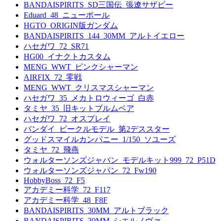
BANDAISPIRITS_SD三国伝_張遼サザビー
Eduard_48_ニューポール
HGTO_ORIGIN版ガンダム
BANDAISPIRITS_144_30MM_アルトイエロー
ハセガワ_72_SR71
HG00_イナクトカスタム
MENG_WWT_ピンクシャーマン
AIRFIX_72_零戦
MENG_WWT_クリスマスシャーマン
ハセガワ_35_メカトロウィーゴ_白赤
タミヤ_35_旧キットブルムベア
ハセガワ_72_オスプレイ
バンダイ_ビークルモデル_第2デススター
グッドスマイルカンパニー_1/150_ソユーズ
タミヤ_72_飛燕
ウォルターソンズジャパン_モデルキット999_72_P51D
ウォルターソンズジャパン_72_Fw190
HobbyBoss_72_F5
アカデミー科学_72_F117
アカデミー科学_48_F8F
BANDAISPIRITS_30MM_アルトブラック
BANDAISPIRITS_30MM_シエルノヴァ