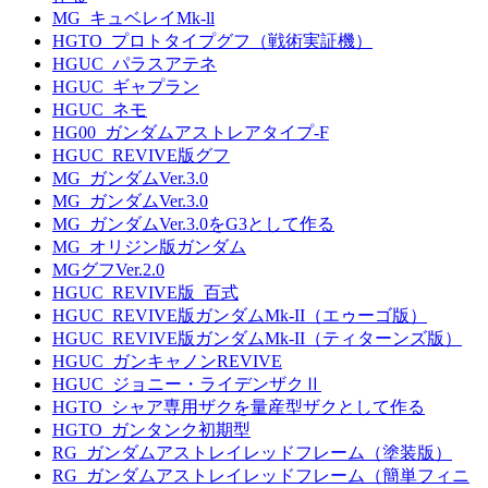
MG_キュベレイMk-ll
HGTO_プロトタイプグフ（戦術実証機）
HGUC_パラスアテネ
HGUC_ギャプラン
HGUC_ネモ
HG00_ガンダムアストレアタイプ-F
HGUC_REVIVE版グフ
MG_ガンダムVer.3.0
MG_ガンダムVer.3.0
MG_ガンダムVer.3.0をG3として作る
MG_オリジン版ガンダム
MGグフVer.2.0
HGUC_REVIVE版_百式
HGUC_REVIVE版ガンダムMk-II（エゥーゴ版）
HGUC_REVIVE版ガンダムMk-II（ティターンズ版）
HGUC_ガンキャノンREVIVE
HGUC_ジョニー・ライデンザクⅡ
HGTO_シャア専用ザクを量産型ザクとして作る
HGTO_ガンタンク初期型
RG_ガンダムアストレイレッドフレーム（塗装版）
RG_ガンダムアストレイレッドフレーム（簡単フィニ