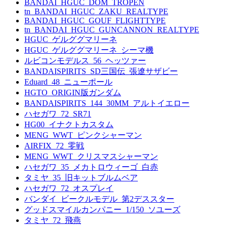
BANDAI_HGUC_DOM_TROPEN
tn_BANDAI_HGUC_ZAKU_REALTYPE
BANDAI_HGUC_GOUF_FLIGHTTYPE
tn_BANDAI_HGUC_GUNCANNON_REALTYPE
HGUC_ゲルググマリーネ
HGUC_ゲルググマリーネ_シーマ機
ルビコンモデルス_56_ヘッツァー
BANDAISPIRITS_SD三国伝_張遼サザビー
Eduard_48_ニューポール
HGTO_ORIGIN版ガンダム
BANDAISPIRITS_144_30MM_アルトイエロー
ハセガワ_72_SR71
HG00_イナクトカスタム
MENG_WWT_ピンクシャーマン
AIRFIX_72_零戦
MENG_WWT_クリスマスシャーマン
ハセガワ_35_メカトロウィーゴ_白赤
タミヤ_35_旧キットブルムベア
ハセガワ_72_オスプレイ
バンダイ_ビークルモデル_第2デススター
グッドスマイルカンパニー_1/150_ソユーズ
タミヤ_72_飛燕