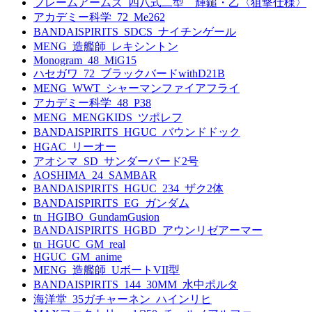
フレームアームズ_四八式二型 輝鎚・乙〈狙撃仕様〉
アカデミー科学_72_Me262
BANDAISPIRITS_SDCS_ナイチンゲール
MENG_造艦師_レキシントン
Monogram_48_MiG15
ハセガワ_72_ブラックバードwithD21B
MENG_WWT_シャーマンファイアフライ
アカデミー科学_48_P38
MENG_MENGKIDS_ツポレフ
BANDAISPIRITS_HGUC_バウンドドック
HGAC_リーオー
アオシマ_SD_サンダーバード2号
AOSHIMA_24_SAMBAR
BANDAISPIRITS_HGUC_234_ザク2体
BANDAISPIRITS_EG_ガンダム
tn_HGIBO_GundamGusion
BANDAISPIRITS_HGBD_アウンリゼアーマー
tn_HGUC_GM_real
HGUC_GM_anime
MENG_造艦師_UボートVII型
BANDAISPIRITS_144_30MM_水中ポルタ
海洋堂_35ガチャーネン_ハインリヒ