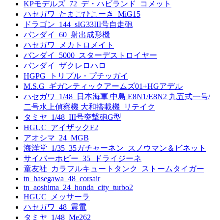
KPモデルズ_72_デ・ハビランド_コメット
ハセガワ_たまごひこーき_MiG15
ドラゴン_144_sIG33III号自走砲
バンダイ_60_射出成形機
ハセガワ_メカトロメイト
バンダイ_5000_スターデストロイヤー
バンダイ_ザクレロハロ
HGPG_トリプル・プチッガイ
M.S.G_ギガンティックアームズ01+HGアデル
ハセガワ_1/48_日本海軍 中島 E8N1/E8N2 九五式一号/
二号水上偵察機 大和搭載機_リテイク
タミヤ_1/48_III号突撃砲G型
HGUC_アイザックF2
アオシマ_24_MGB
海洋堂_1/35_35ガチャーネン_スノウマン＆ビネット
サイバーホビー_35_ドライジーネ
童友社_カラフルキュートタンク_ストームタイガー
tn_hasegawa_48_corsair
tn_aoshima_24_honda_city_turbo2
HGUC_メッサーラ
ハセガワ_48_震電
タミヤ_1/48_Me262