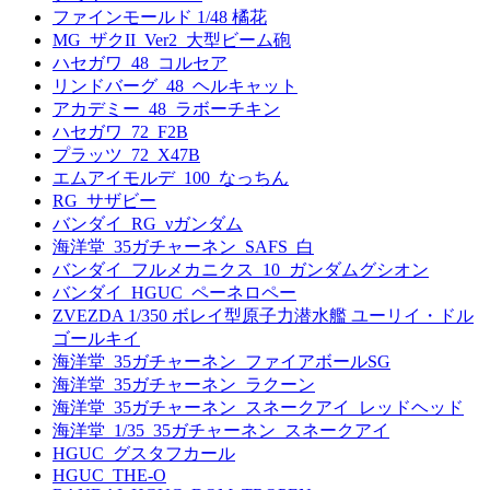
ファインモールド 1/48 橘花
MG_ザクII_Ver2_大型ビーム砲
ハセガワ_48_コルセア
リンドバーグ_48_ヘルキャット
アカデミー_48_ラボーチキン
ハセガワ_72_F2B
プラッツ_72_X47B
エムアイモルデ_100_なっちん
RG_サザビー
バンダイ_RG_νガンダム
海洋堂_35ガチャーネン_SAFS_白
バンダイ_フルメカニクス_10_ガンダムグシオン
バンダイ_HGUC_ペーネロペー
ZVEZDA 1/350 ボレイ型原子力潜水艦 ユーリイ・ドル
ゴールキイ
海洋堂_35ガチャーネン_ファイアボールSG
海洋堂_35ガチャーネン_ラクーン
海洋堂_35ガチャーネン_スネークアイ_レッドヘッド
海洋堂_1/35_35ガチャーネン_スネークアイ
HGUC_グスタフカール
HGUC_THE-O