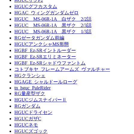
HGUCザクF2
HGUCグフカスタム
HGAC_ウィングガンダムゼロ
HGUC MS-06R-1A 白ザク 2/2話
HGUC MS-06R-1A 黒ザク 2/3話
HGUC MS-06R-1A 黒ザク 1/3話
RGゼータガンダム前編
HGUCアンクシャMS形態
HGBF_Ez-SRイントルーダー
HGBF_Ez-SRエリミネーター
HGBF_Ez-SRシャドウファントム
コトブキヤ_フレームアームズ_ヴァルチャー
HGクランシェ
HGAGE_シャルドールローグ
tn_hguc_PaleRider
RG量産型ザク
HGUCジムスナイパーⅡ
RGガンダム
HGUCドライセン
HGUCガザC
HGUCネモ
HGUCズゴック