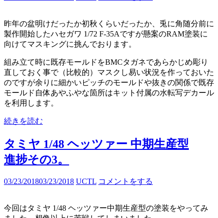
昨年の盆明けだったか初秋くらいだったか、兎に角随分前に
製作開始したハセガワ 1/72 F-35Aですが懸案のRAM塗装に
向けてマスキングに挑んでおります。
組み立て時に既存モールドをBMCタガネであらかじめ彫り
直しておく事で（比較的）マスクし易い状況を作っておいた
のですが余りに細かいピッチのモールドや抜きの関係で既存
モールド自体あやふやな箇所はキット付属の水転写デカール
を利用します。
続きを読む
タミヤ 1/48 ヘッツァー 中期生産型
進捗その3。
03/23/2018
03/23/2018
UCTL
コメントをする
今回はタミヤ 1/48 ヘッツァー中期生産型の塗装をやってみ