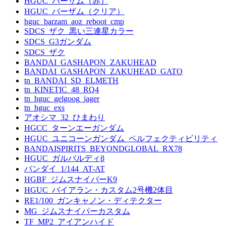
HGUC_バーザム（赤）
HGUC_バーザム（クリア）
hguc_barzam_aoz_reboot_cmp
SDCS_ザク_黒い三連星カラー
SDCS_G3ガンダム
SDCS_ザク
BANDAI_GASHAPON_ZAKUHEAD
BANDAI_GASHAPON_ZAKUHEAD_GATO
tn_BANDAI_SD_ELMETH
tn_KINETIC_48_RQ4
tn_hguc_gelgoog_jager
tn_hguc_exs
アオシマ_32_ひまわり
HGCC_ターンエーガンダム
HGUC_ユニコーンガンダム_ペルフェクティビリティ
BANDAISPIRITS_BEYONDGLOBAL_RX78
HGUC_ガルバルディβ
バンダイ_1/144_AT-AT
HGBF_ジムスナイパーK9
HGUC_バイアラン・カスタム2号機2体目
RE1/100_ガンキャノン・ディテクター
MG_ジムスナイパーカスタム
TF_MP2_アイアンハイド