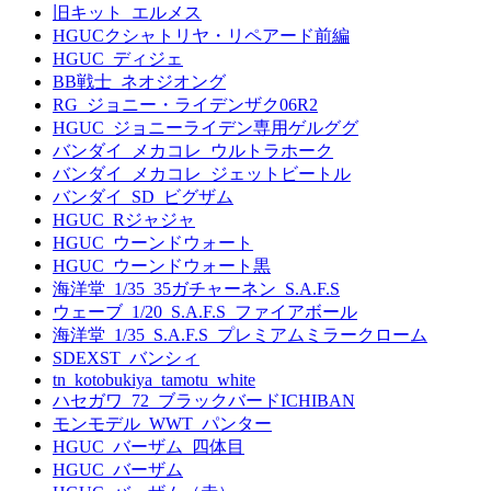
旧キット_エルメス
HGUCクシャトリヤ・リペアード前編
HGUC_ディジェ
BB戦士_ネオジオング
RG_ジョニー・ライデンザク06R2
HGUC_ジョニーライデン専用ゲルググ
バンダイ_メカコレ_ウルトラホーク
バンダイ_メカコレ_ジェットビートル
バンダイ_SD_ビグザム
HGUC_Rジャジャ
HGUC_ウーンドウォート
HGUC_ウーンドウォート黒
海洋堂_1/35_35ガチャーネン_S.A.F.S
ウェーブ_1/20_S.A.F.S_ファイアボール
海洋堂_1/35_S.A.F.S_プレミアムミラークローム
SDEXST_バンシィ
tn_kotobukiya_tamotu_white
ハセガワ_72_ブラックバードICHIBAN
モンモデル_WWT_パンター
HGUC_バーザム_四体目
HGUC_バーザム