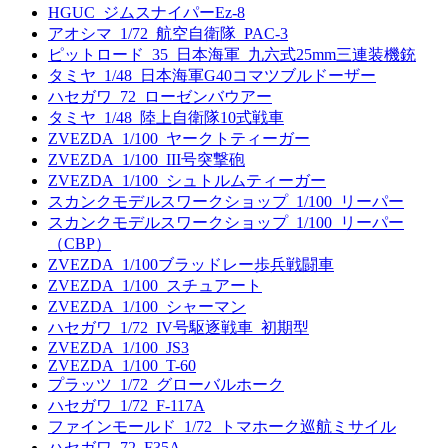
HGUC_ジムスナイパーEz-8
アオシマ_1/72_航空自衛隊_PAC-3
ピットロード_35_日本海軍_九六式25mm三連装機銃
タミヤ_1/48_日本海軍G40コマツブルドーザー
ハセガワ_72_ローゼンバウアー
タミヤ_1/48_陸上自衛隊10式戦車
ZVEZDA_1/100_ヤークトティーガー
ZVEZDA_1/100_III号突撃砲
ZVEZDA_1/100_シュトルムティーガー
スカンクモデルスワークショップ_1/100_リーパー
スカンクモデルスワークショップ_1/100_リーパー
（CBP）
ZVEZDA_1/100ブラッドレー歩兵戦闘車
ZVEZDA_1/100_スチュアート
ZVEZDA_1/100_シャーマン
ハセガワ_1/72_IV号駆逐戦車_初期型
ZVEZDA_1/100_JS3
ZVEZDA_1/100_T-60
プラッツ_1/72_グローバルホーク
ハセガワ_1/72_F-117A
ファインモールド_1/72_トマホーク巡航ミサイル
ハセガワ_72_F35A