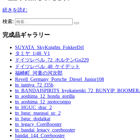
続きを読む
検索:
完成品ギャラリー
SUYATA_SkyKnights_FokkerDrI
タミヤ_1/48_V1
ドイツレベル_72_ホルテンGo229
ドイツレベル_48_ケイデット
福崎町_河童の河次郎
Revell_Germany_Porsche_Diesel_Junior108
tn_tamiya_72_f35b
tn_BANDAISPIRITS_kyokaisenki_72_BUNYIP_BOOME
tn_aoshima_12_honda_gorilla
tn_aoshima_12_motocompo
tn_HGUC_drac_2
tn_hguc_marasai_uc_2
tn_hguc_dodaikai
tn_legacy_CoreBooster
tn_bandai_legacy_corebooster
bandai_144_Corebooster