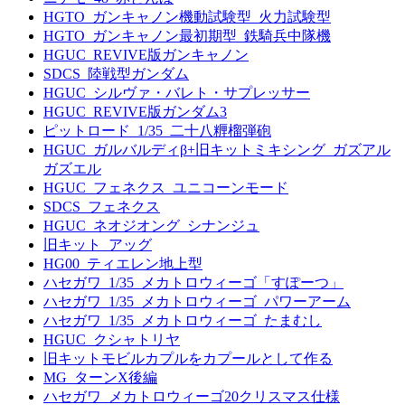
HGTO_ガンキャノン機動試験型_火力試験型
HGTO_ガンキャノン最初期型_鉄騎兵中隊機
HGUC_REVIVE版ガンキャノン
SDCS_陸戦型ガンダム
HGUC_シルヴァ・バレト・サプレッサー
HGUC_REVIVE版ガンダム3
ピットロード_1/35_二十八糎榴弾砲
HGUC_ガルバルディβ+旧キットミキシング_ガズアル
ガズエル
HGUC_フェネクス_ユニコーンモード
SDCS_フェネクス
HGUC_ネオジオング_シナンジュ
旧キット_アッグ
HG00_ティエレン地上型
ハセガワ_1/35_メカトロウィーゴ「すぽーつ」
ハセガワ_1/35_メカトロウィーゴ_パワーアーム
ハセガワ_1/35_メカトロウィーゴ_たまむし
HGUC_クシャトリヤ
旧キットモビルカプルをカプールとして作る
MG_ターンX後編
ハセガワ_メカトロウィーゴ20クリスマス仕様