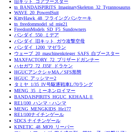
旧キット_コアブースター
tn_BANDAISPIRITS_ImaginarySkeleton_32_Tyrannosaurus
WAVE_20_PowerdSuit
KittyHawk_48_フライングパンケーキ
tn_freedommodel_sd_mig21
FreedomModels_SD_F5_Sundowners
バンダイ_550_ミデア
バンダイ_旧キット_ガウ攻撃空母
バンダイ_1200_マゼラン
ウェーブ_20_maschinenkrieger_SAFS_白ブースター
MAXFACTORY_72_ブリザードガンナー
ハセガワ_72_J35F_ドラケン
HGUCアンクシャMA／SFS形態
HGUC_アッシマー2
タミヤ_1/35_IV号駆逐戦車L/70ラング
MENG_35_ミーネンロイマー
BANDAISPIRITS_HGUC_KEHAALⅡ
RE1/100_ハンマ・ハンマ
MENG_MENGKIDS_He177
RE1/100ナイチンゲール
SDCS ナイチンゲール
KINETIC_48_MQ9_リーパー