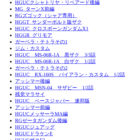
HGUCクシャトリヤ・リペアード後編
MG_ターンX前編
RGズゴック（シャア専用）
HGGT_サンダーボルト版ザク
HGUC_クロスボーンガンダムX1
HGGR_グリモア
ガーベラ・テトラその1
ジム・カスタム
HGUC MS-06R-1A 黒ザク 3/3話
HGUC MS-06R-1A 白ザク 1/2話
ガーベラ・テトラその2
HGUC RX-160S バイアラン・カスタム 1/2話
アッシマー後編
HGUC MSN-04 サザビー 1/2話
残党マラサイ
HGUC ベースジャバー 連邦版
アッシマー前編
HGUCメッサーラMA編
RGゼータガンダム後編
HGUCジュアッグ
HGUCドラケンE