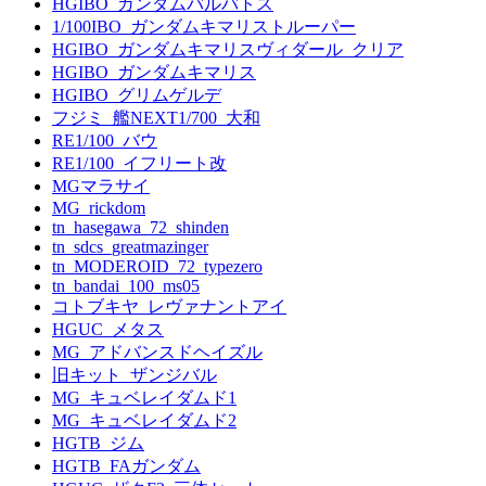
HGIBO_ガンダムバルバトス
1/100IBO_ガンダムキマリストルーパー
HGIBO_ガンダムキマリスヴィダール_クリア
HGIBO_ガンダムキマリス
HGIBO_グリムゲルデ
フジミ_艦NEXT1/700_大和
RE1/100_バウ
RE1/100_イフリート改
MGマラサイ
MG_rickdom
tn_hasegawa_72_shinden
tn_sdcs_greatmazinger
tn_MODEROID_72_typezero
tn_bandai_100_ms05
コトブキヤ_レヴァナントアイ
HGUC_メタス
MG_アドバンスドヘイズル
旧キット_ザンジバル
MG_キュベレイダムド1
MG_キュベレイダムド2
HGTB_ジム
HGTB_FAガンダム