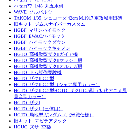
ハセガワ_1/48_九五水偵
WAVE_ソルバルウ
TAKOM_1/35_シュコーダ 42cm M.1917 重攻城用臼砲
旧キット_ジムスナイパーカスタム
HGBF_マリンハイモック
HGBF_EWACハイモック
HGBF_ハイモックダウン
HGBF_ハイモックキャノン
HGTO_高機動型ザクllガイア機
HGTO_高機動型ザクllマッシュ機
HGTO_高機動型ザクllオルテガ機
HGTO_ドム試作実験機
HGTO_ザクII C-5型
HGTO_ザクII C-5型（シャア専用カラー）
HGTO_ザクII C-5型HGTO_ザクII C-5型（初代アニメ風
量産型カラー）
HGTO_ザクI
HGTO_ザクI（三体目）
HGTO_局地型ガンダム（北米戦仕様）
旧キット_マゼラアタック
HGUC_ズサ_ZZ版