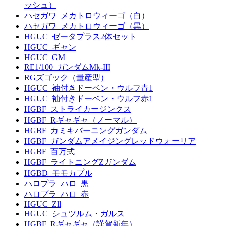
ッシュ）
ハセガワ_メカトロウィーゴ（白）
ハセガワ_メカトロウィーゴ（黒）
HGUC_ゼータプラス2体セット
HGUC_ギャン
HGUC_GM
RE1/100_ガンダムMk-III
RGズゴック（量産型）
HGUC_袖付きドーベン・ウルフ青1
HGUC_袖付きドーベン・ウルフ赤1
HGBF_ストライカージンクス
HGBF_Rギャギャ（ノーマル）
HGBF_カミキバーニングガンダム
HGBF_ガンダムアメイジングレッドウォーリア
HGBF_百万式
HGBF_ライトニングZガンダム
HGBD_モモカプル
ハロプラ_ハロ_黒
ハロプラ_ハロ_赤
HGUC_Zll
HGUC_シュツルム・ガルス
HGBF_Rギャギャ（謹賀新年）