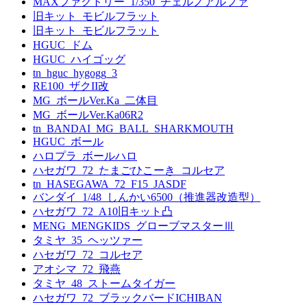
MAXファクトリー_1/350_チェルノアルファ
旧キット_モビルフラット
旧キット_モビルフラット
HGUC_ドム
HGUC_ハイゴッグ
tn_hguc_hygogg_3
RE100_ザクII改
MG_ボールVer.Ka_二体目
MG_ボールVer.Ka06R2
tn_BANDAI_MG_BALL_SHARKMOUTH
HGUC_ボール
ハロプラ_ボールハロ
ハセガワ_72_たまごひこーき_コルセア
tn_HASEGAWA_72_F15_JASDF
バンダイ_1/48_しんかい6500（推進器改造型）
ハセガワ_72_A10旧キット凸
MENG_MENGKIDS_グローブマスターⅢ
タミヤ_35_ヘッツァー
ハセガワ_72_コルセア
アオシマ_72_飛燕
タミヤ_48_ストームタイガー
ハセガワ_72_ブラックバードICHIBAN