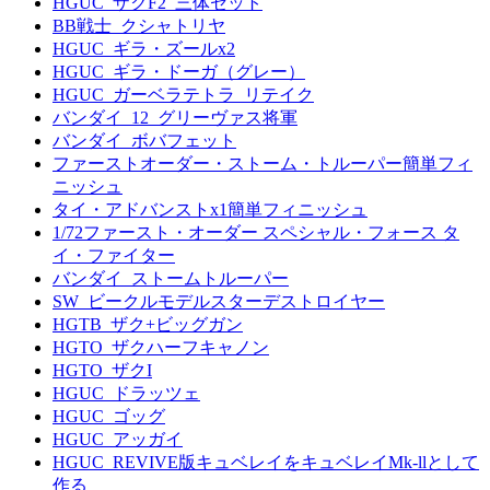
HGUC_ザクF2_三体セット
BB戦士_クシャトリヤ
HGUC_ギラ・ズールx2
HGUC_ギラ・ドーガ（グレー）
HGUC_ガーベラテトラ_リテイク
バンダイ_12_グリーヴァス将軍
バンダイ_ボバフェット
ファーストオーダー・ストーム・トルーパー簡単フィ
ニッシュ
タイ・アドバンストx1簡単フィニッシュ
1/72ファースト・オーダー スペシャル・フォース タ
イ・ファイター
バンダイ_ストームトルーパー
SW_ビークルモデルスターデストロイヤー
HGTB_ザク+ビッグガン
HGTO_ザクハーフキャノン
HGTO_ザクI
HGUC_ドラッツェ
HGUC_ゴッグ
HGUC_アッガイ
HGUC_REVIVE版キュベレイをキュベレイMk-llとして
作る