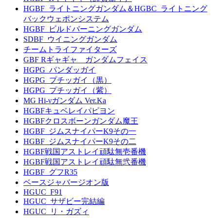
HGBF_ライトニングガンダム＆HGBC_ライトニング
バックウェポンシステム
HGBF_ビルドバーニングガンダム
SDBF_ウイニングガンダム
チームトライファイターズ
GBF Rギャギャ ガンダムフェイス
HGPG_パンダッガイ
HGPG_プチッガイ（黒）
HGPG_プチッガイ（紫）
MG Hi-νガンダム Ver.Ka
HGBFキュベレイパピヨン
HGBFクロスボーンガンダム魔王
HGBF_ジムスナイパーK9その一
HGBF_ジムスナイパーK9その二
HGBF戦国アストレイ頑駄無壱番機
HGBF戦国アストレイ頑駄無弐番機
HGBF_グフR35
ベースジャバージオン版
HGUC_F91
HGUC_サザビー完結編
HGUC_リ・ガズィ