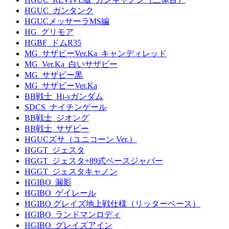
HGUC_ガンタンク
HGUCメッサーラMS編
HG_グリモア
HGBF_ドムR35
MG_サザビーVer.Ka_キャンディレッド
MG_Ver.Ka_白いサザビー
MG_サザビー黒
MG_サザビーVer.Ka
BB戦士_Hi-νガンダム
SDCS_ナイチンゲール
BB戦士_ジオング
BB戦士_サザビー
HGUCズサ（ユニコーン Ver.）
HGGT_ジェスタ
HGGT_ジェスタ+89式ベースジャバー
HGGT_ジェスタキャノン
HGIBO_漏影
HGIBO_ゲイレール
HGIBO グレイズ地上戦仕様（リッターベース）
HGIBO_ランドマンロディ
HGIBO_グレイズアイン