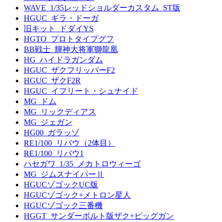
WAVE_1/35レッドショルダーカスタム_ST版
HGUC_ギラ・ドーガ
旧キット_ドダイYS
HGTO_プロトタイプグフ
BB戦士_輝神大将軍獅龍凰
HG_ハイドラガンダム
HGUC_ザクフリッパーF2
HGUC_ザクF2R
HGUC_イフリート・シュナイド
MG_ドム
MG_リックディアス
MG_ジェガン
HG00_ガラッゾ
RE1/100_リバウ（2体目）
RE1/100_リバウ1
ハセガワ_1/35_メカトロウィーゴ
MG_ジムスナイパーⅡ
HGUCゾゴックUC版
HGUCゾゴック+メトロン星人
HGUCゾゴック三番機
HGGT_サンダーボルト版ザク+ビッグガン