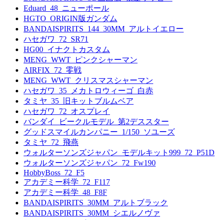
Eduard_48_ニューポール
HGTO_ORIGIN版ガンダム
BANDAISPIRITS_144_30MM_アルトイエロー
ハセガワ_72_SR71
HG00_イナクトカスタム
MENG_WWT_ピンクシャーマン
AIRFIX_72_零戦
MENG_WWT_クリスマスシャーマン
ハセガワ_35_メカトロウィーゴ_白赤
タミヤ_35_旧キットブルムベア
ハセガワ_72_オスプレイ
バンダイ_ビークルモデル_第2デススター
グッドスマイルカンパニー_1/150_ソユーズ
タミヤ_72_飛燕
ウォルターソンズジャパン_モデルキット999_72_P51D
ウォルターソンズジャパン_72_Fw190
HobbyBoss_72_F5
アカデミー科学_72_F117
アカデミー科学_48_F8F
BANDAISPIRITS_30MM_アルトブラック
BANDAISPIRITS_30MM_シエルノヴァ