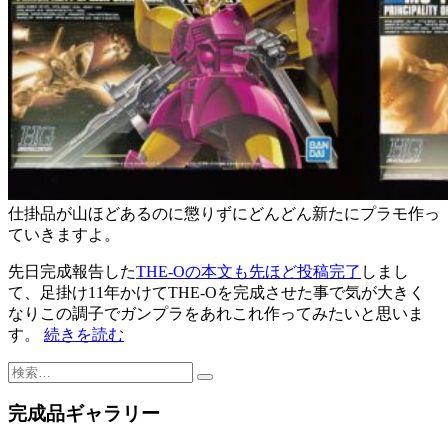
仕掛品が山ほどあるのに懲りずにどんどん新たにプラモ作っ
ていきますよ。
先日完成報告した
THE-Oの本文も先ほど投稿完了
しまし
て、足掛け11年かけてTHE-Oを完成させた事で気が大きく
なりこの調子でガンプラをあれこれ作ってみたいと思いま
す。
続きを読む
検
索:
完成品ギャラリー