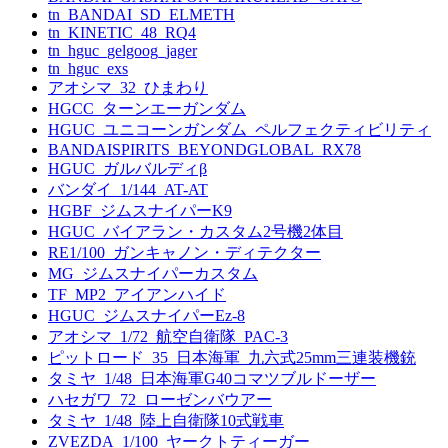
tn_BANDAI_SD_ELMETH
tn_KINETIC_48_RQ4
tn_hguc_gelgoog_jager
tn_hguc_exs
アオシマ_32_ひまわり
HGCC_ターンエーガンダム
HGUC_ユニコーンガンダム_ペルフェクティビリティ
BANDAISPIRITS_BEYONDGLOBAL_RX78
HGUC_ガルバルディβ
バンダイ_1/144_AT-AT
HGBF_ジムスナイパーK9
HGUC_バイアラン・カスタム2号機2体目
RE1/100_ガンキャノン・ディテクター
MG_ジムスナイパーカスタム
TF_MP2_アイアンハイド
HGUC_ジムスナイパーEz-8
アオシマ_1/72_航空自衛隊_PAC-3
ピットロード_35_日本海軍_九六式25mm三連装機銃
タミヤ_1/48_日本海軍G40コマツブルドーザー
ハセガワ_72_ローゼンバウアー
タミヤ_1/48_陸上自衛隊10式戦車
ZVEZDA_1/100_ヤークトティーガー