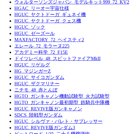
ウォルターソンズジャパン_モデルキット999_72_KV2
HGAC_リーオー宇宙仕様
HGUC_ヤクトドーガ_ギュネイ機
HGUC_ヤクトドーガ_クェス機
HGUC_ゾック
HGUC_ゼーズール
MAXFACTORY_72_ヘイスティ2
エレール_72_モラーヌ225
アカデミー科学_72_F15E
ドイツレベル_48_スピットファイアMkII
HGUC_リゲルグ
HG_マジンガーZ
HGUC_サイコガンダム
HGUC_ザクマリナー
ニチモ_48_赤とんぼ
HGTO_ガンキャノン機動試験型_火力試験型
HGTO_ガンキャノン最初期型_鉄騎兵中隊機
HGUC_REVIVE版ガンキャノン
SDCS_陸戦型ガンダム
HGUC_シルヴァ・バレト・サプレッサー
HGUC_REVIVE版ガンダム3
ピットロード_1/35_二十八糎榴弾砲