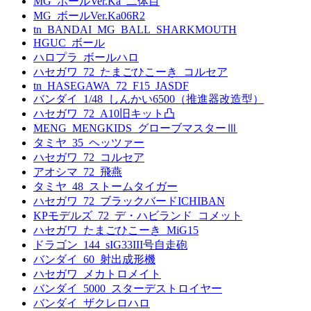
MG_ボールVer.Ka_二体目
MG_ボールVer.Ka06R2
tn_BANDAI_MG_BALL_SHARKMOUTH
HGUC_ボール
ハロプラ_ボールハロ
ハセガワ_72_たまごひこーき_コルセア
tn_HASEGAWA_72_F15_JASDF
バンダイ_1/48_しんかい6500（推進器改造型）
ハセガワ_72_A10旧キット凸
MENG_MENGKIDS_グローブマスターⅢ
タミヤ_35_ヘッツァー
ハセガワ_72_コルセア
アオシマ_72_飛燕
タミヤ_48_ストームタイガー
ハセガワ_72_ブラックバードICHIBAN
KPモデルズ_72_デ・ハビランド_コメット
ハセガワ_たまごひこーき_MiG15
ドラゴン_144_sIG33III号自走砲
バンダイ_60_射出成形機
ハセガワ_メカトロメイト
バンダイ_5000_スターデストロイヤー
バンダイ_ザクレロハロ