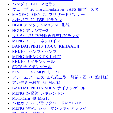
バンダイ_1200_マゼラン
ウェーブ_20_maschinenkrieger_SAFS_白ブースター
MAXFACTORY_72_ブリザードガンナー
ハセガワ_72_J35F_ドラケン
HGUCアンクシャMA／SFS形態
HGUC_アッシマー2
タミヤ_1/35_IV号駆逐戦車L/70ラング
MENG_35_ミーネンロイマー
BANDAISPIRITS_HGUC_KEHAALⅡ
RE1/100_ハンマ・ハンマ
MENG_MENGKIDS_He177
RE1/100ナイチンゲール
SDCS ナイチンゲール
KINETIC_48_MQ9_リーパー
フレームアームズ_四八式二型 輝鎚・乙〈狙撃仕様〉
アカデミー科学_72_Me262
BANDAISPIRITS_SDCS_ナイチンゲール
MENG_造艦師_レキシントン
Monogram_48_MiG15
ハセガワ_72_ブラックバードwithD21B
MENG_WWT_シャーマンファイアフライ