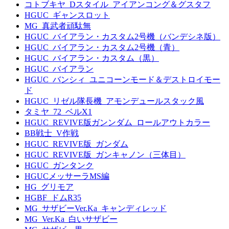
コトブキヤ_Dスタイル_アイアンコング＆グスタフ
HGUC_ギャンスロット
MG_真武者頑駄無
HGUC_バイアラン・カスタム2号機（バンデシネ版）
HGUC_バイアラン・カスタム2号機（青）
HGUC_バイアラン・カスタム（黒）
HGUC_バイアラン
HGUC_バンシィ_ユニコーンモード＆デストロイモー
ド
HGUC_リゼル隊長機_アモンデュールスタック風
タミヤ_72_ベルX1
HGUC_REVIVE版ガンンダム_ロールアウトカラー
BB戦士_V作戦
HGUC_REVIVE版_ガンダム
HGUC_REVIVE版_ガンキャノン（三体目）
HGUC_ガンタンク
HGUCメッサーラMS編
HG_グリモア
HGBF_ドムR35
MG_サザビーVer.Ka_キャンディレッド
MG_Ver.Ka_白いサザビー