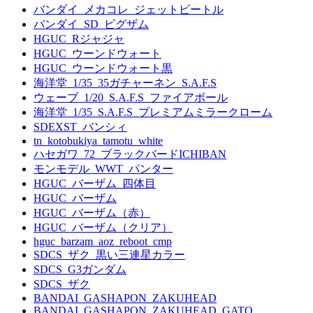
バンダイ_メカコレ_ジェットビートル
バンダイ_SD_ビグザム
HGUC_Rジャジャ
HGUC_ウーンドウォート
HGUC_ウーンドウォート黒
海洋堂_1/35_35ガチャーネン_S.A.F.S
ウェーブ_1/20_S.A.F.S_ファイアボール
海洋堂_1/35_S.A.F.S_プレミアムミラークローム
SDEXST_バンシィ
tn_kotobukiya_tamotu_white
ハセガワ_72_ブラックバードICHIBAN
モンモデル_WWT_パンター
HGUC_バーザム_四体目
HGUC_バーザム
HGUC_バーザム（赤）
HGUC_バーザム（クリア）
hguc_barzam_aoz_reboot_cmp
SDCS_ザク_黒い三連星カラー
SDCS_G3ガンダム
SDCS_ザク
BANDAI_GASHAPON_ZAKUHEAD
BANDAI_GASHAPON_ZAKUHEAD_GATO