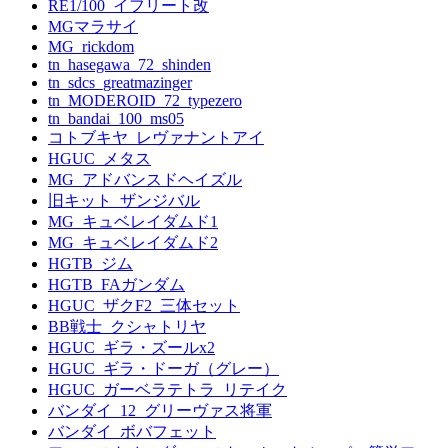
RE1/100_イフリート改
MGマラサイ
MG_rickdom
tn_hasegawa_72_shinden
tn_sdcs_greatmazinger
tn_MODEROID_72_typezero
tn_bandai_100_ms05
コトブキヤ_レヴァナントアイ
HGUC_メタス
MG_アドバンスドヘイズル
旧キット_ザンジバル
MG_キュベレイダムド1
MG_キュベレイダムド2
HGTB_ジム
HGTB_FAガンダム
HGUC_ザクF2_三体セット
BB戦士_クシャトリヤ
HGUC_ギラ・ズールx2
HGUC_ギラ・ドーガ（グレー）
HGUC_ガーベラテトラ_リテイク
バンダイ_12_グリーヴァス将軍
バンダイ_ボバフェット