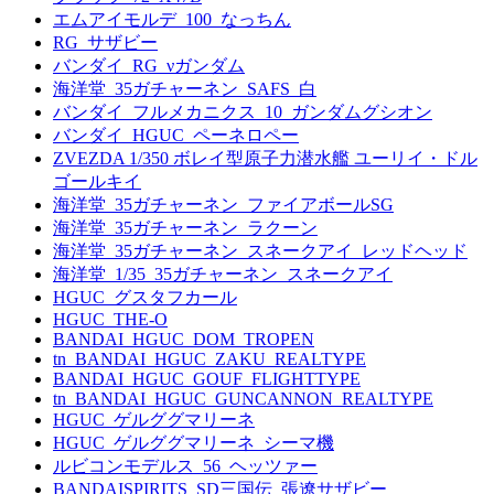
エムアイモルデ_100_なっちん
RG_サザビー
バンダイ_RG_νガンダム
海洋堂_35ガチャーネン_SAFS_白
バンダイ_フルメカニクス_10_ガンダムグシオン
バンダイ_HGUC_ペーネロペー
ZVEZDA 1/350 ボレイ型原子力潜水艦 ユーリイ・ドル
ゴールキイ
海洋堂_35ガチャーネン_ファイアボールSG
海洋堂_35ガチャーネン_ラクーン
海洋堂_35ガチャーネン_スネークアイ_レッドヘッド
海洋堂_1/35_35ガチャーネン_スネークアイ
HGUC_グスタフカール
HGUC_THE-O
BANDAI_HGUC_DOM_TROPEN
tn_BANDAI_HGUC_ZAKU_REALTYPE
BANDAI_HGUC_GOUF_FLIGHTTYPE
tn_BANDAI_HGUC_GUNCANNON_REALTYPE
HGUC_ゲルググマリーネ
HGUC_ゲルググマリーネ_シーマ機
ルビコンモデルス_56_ヘッツァー
BANDAISPIRITS_SD三国伝_張遼サザビー