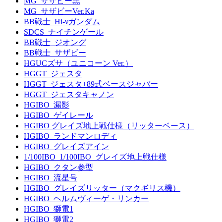
MG_サザビー黒
MG_サザビーVer.Ka
BB戦士_Hi-νガンダム
SDCS_ナイチンゲール
BB戦士_ジオング
BB戦士_サザビー
HGUCズサ（ユニコーン Ver.）
HGGT_ジェスタ
HGGT_ジェスタ+89式ベースジャバー
HGGT_ジェスタキャノン
HGIBO_漏影
HGIBO_ゲイレール
HGIBO グレイズ地上戦仕様（リッターベース）
HGIBO_ランドマンロディ
HGIBO_グレイズアイン
1/100IBO_1/100IBO_グレイズ地上戦仕様
HGIBO_クタン参型
HGIBO_流星号
HGIBO_グレイズリッター（マクギリス機）
HGIBO_ヘルムヴィーゲ・リンカー
HGIBO_獅電1
HGIBO_獅電2