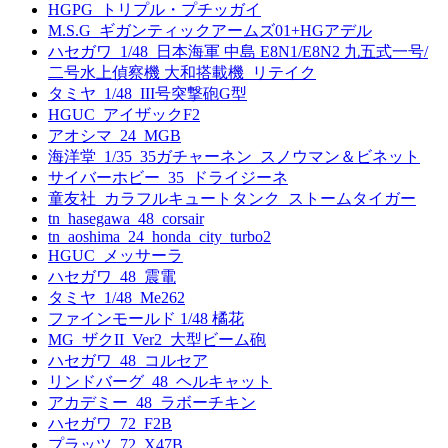
HGPG_トリプル・プチッガイ
M.S.G_ギガンティックアームズ01+HGアデル
ハセガワ_1/48_日本海軍 中島 E8N1/E8N2 九五式一号/
二号水上偵察機 大和搭載機_リテイク
タミヤ_1/48_III号突撃砲G型
HGUC_アイザックF2
アオシマ_24_MGB
海洋堂_1/35_35ガチャーネン_スノウマン＆ビネット
サイバーホビー_35_ドライジーネ
童友社_カラフルキュートタンク_ストームタイガー
tn_hasegawa_48_corsair
tn_aoshima_24_honda_city_turbo2
HGUC_メッサーラ
ハセガワ_48_震電
タミヤ_1/48_Me262
ファインモールド 1/48 橘花
MG_ザクII_Ver2_大型ビーム砲
ハセガワ_48_コルセア
リンドバーグ_48_ヘルキャット
アカデミー_48_ラボーチキン
ハセガワ_72_F2B
プラッツ_72_X47B