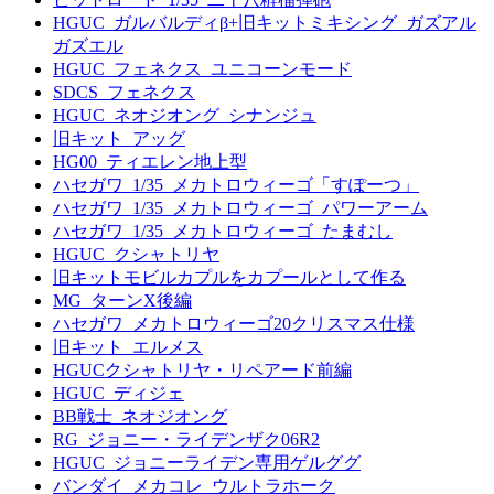
HGUC_ガルバルディβ+旧キットミキシング_ガズアル
ガズエル
HGUC_フェネクス_ユニコーンモード
SDCS_フェネクス
HGUC_ネオジオング_シナンジュ
旧キット_アッグ
HG00_ティエレン地上型
ハセガワ_1/35_メカトロウィーゴ「すぽーつ」
ハセガワ_1/35_メカトロウィーゴ_パワーアーム
ハセガワ_1/35_メカトロウィーゴ_たまむし
HGUC_クシャトリヤ
旧キットモビルカプルをカプールとして作る
MG_ターンX後編
ハセガワ_メカトロウィーゴ20クリスマス仕様
旧キット_エルメス
HGUCクシャトリヤ・リペアード前編
HGUC_ディジェ
BB戦士_ネオジオング
RG_ジョニー・ライデンザク06R2
HGUC_ジョニーライデン専用ゲルググ
バンダイ_メカコレ_ウルトラホーク