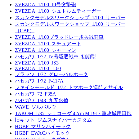
ZVEZDA_1/100_III号突撃砲
ZVEZDA_1/100_シュトルムティーガー
スカンクモデルスワークショップ_1/100_リーパー
スカンクモデルスワークショップ_1/100_リーパー
（CBP）
ZVEZDA_1/100ブラッドレー歩兵戦闘車
ZVEZDA_1/100_スチュアート
ZVEZDA_1/100_シャーマン
ハセガワ_1/72_IV号駆逐戦車_初期型
ZVEZDA_1/100_JS3
ZVEZDA_1/100_T-60
プラッツ_1/72_グローバルホーク
ハセガワ_1/72_F-117A
ファインモールド_1/72_トマホーク巡航ミサイル
ハセガワ_72_F35A
ハセガワ_1/48_九五水偵
WAVE_ソルバルウ
TAKOM_1/35_シュコーダ 42cm M.1917 重攻城用臼砲
旧キット_ジムスナイパーカスタム
HGBF_マリンハイモック
HGBF_EWACハイモック