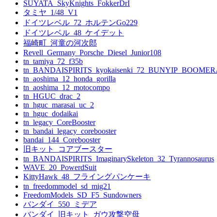
SUYATA_SkyKnights_FokkerDrI
タミヤ_1/48_V1
ドイツレベル_72_ホルテンGo229
ドイツレベル_48_ケイデット
福崎町_河童の河次郎
Revell_Germany_Porsche_Diesel_Junior108
tn_tamiya_72_f35b
tn_BANDAISPIRITS_kyokaisenki_72_BUNYIP_BOOME
tn_aoshima_12_honda_gorilla
tn_aoshima_12_motocompo
tn_HGUC_drac_2
tn_hguc_marasai_uc_2
tn_hguc_dodaikai
tn_legacy_CoreBooster
tn_bandai_legacy_corebooster
bandai_144_Corebooster
旧キット_コアブースター
tn_BANDAISPIRITS_ImaginarySkeleton_32_Tyrannosaurus
WAVE_20_PowerdSuit
KittyHawk_48_フライングパンケーキ
tn_freedommodel_sd_mig21
FreedomModels_SD_F5_Sundowners
バンダイ_550_ミデア
バンダイ_旧キット_ガウ攻撃空母