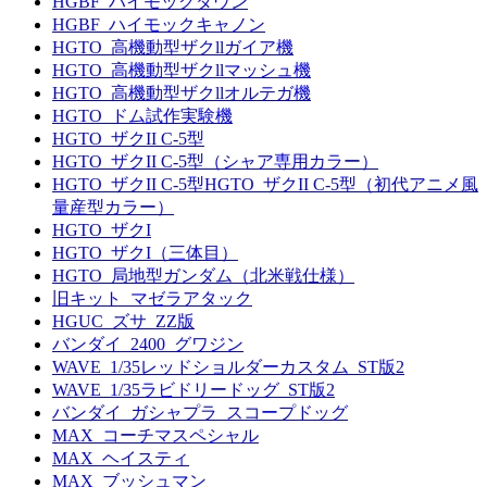
HGBF_ハイモックダウン
HGBF_ハイモックキャノン
HGTO_高機動型ザクllガイア機
HGTO_高機動型ザクllマッシュ機
HGTO_高機動型ザクllオルテガ機
HGTO_ドム試作実験機
HGTO_ザクII C-5型
HGTO_ザクII C-5型（シャア専用カラー）
HGTO_ザクII C-5型HGTO_ザクII C-5型（初代アニメ風
量産型カラー）
HGTO_ザクI
HGTO_ザクI（三体目）
HGTO_局地型ガンダム（北米戦仕様）
旧キット_マゼラアタック
HGUC_ズサ_ZZ版
バンダイ_2400_グワジン
WAVE_1/35レッドショルダーカスタム_ST版2
WAVE_1/35ラビドリードッグ_ST版2
バンダイ_ガシャプラ_スコープドッグ
MAX_コーチマスペシャル
MAX_ヘイスティ
MAX_ブッシュマン