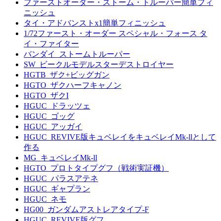
ファーストオーダー・ストーム・トルーパー簡単フィ
ニッシュ
タイ・アドバンストx1簡単フィニッシュ
1/72ファースト・オーダー スペシャル・フォース タ
イ・ファイター
バンダイ_ストームトルーパー
SW_ビークルモデルスターデストロイヤー
HGTB_ザク+ビッグガン
HGTO_ザクハーフキャノン
HGTO_ザクI
HGUC_ドラッツェ
HGUC_ゴッグ
HGUC_アッガイ
HGUC_REVIVE版キュベレイをキュベレイMk-llとして
作る
MG_キュベレイMk-ll
HGTO_プロトタイプグフ（戦術実証機）
HGUC_パラスアテネ
HGUC_ギャプラン
HGUC_ネモ
HG00_ガンダムアストレアタイプ-F
HGUC_REVIVE版グフ