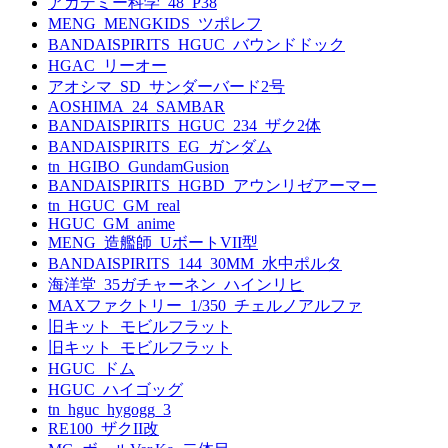
アカデミー科学_48_P38
MENG_MENGKIDS_ツポレフ
BANDAISPIRITS_HGUC_バウンドドック
HGAC_リーオー
アオシマ_SD_サンダーバード2号
AOSHIMA_24_SAMBAR
BANDAISPIRITS_HGUC_234_ザク2体
BANDAISPIRITS_EG_ガンダム
tn_HGIBO_GundamGusion
BANDAISPIRITS_HGBD_アウンリゼアーマー
tn_HGUC_GM_real
HGUC_GM_anime
MENG_造艦師_UボートVII型
BANDAISPIRITS_144_30MM_水中ポルタ
海洋堂_35ガチャーネン_ハインリヒ
MAXファクトリー_1/350_チェルノアルファ
旧キット_モビルフラット
旧キット_モビルフラット
HGUC_ドム
HGUC_ハイゴッグ
tn_hguc_hygogg_3
RE100_ザクII改