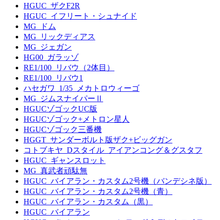
HGUC_ザクF2R
HGUC_イフリート・シュナイド
MG_ドム
MG_リックディアス
MG_ジェガン
HG00_ガラッゾ
RE1/100_リバウ（2体目）
RE1/100_リバウ1
ハセガワ_1/35_メカトロウィーゴ
MG_ジムスナイパーⅡ
HGUCゾゴックUC版
HGUCゾゴック+メトロン星人
HGUCゾゴック三番機
HGGT_サンダーボルト版ザク+ビッグガン
コトブキヤ_Dスタイル_アイアンコング＆グスタフ
HGUC_ギャンスロット
MG_真武者頑駄無
HGUC_バイアラン・カスタム2号機（バンデシネ版）
HGUC_バイアラン・カスタム2号機（青）
HGUC_バイアラン・カスタム（黒）
HGUC_バイアラン