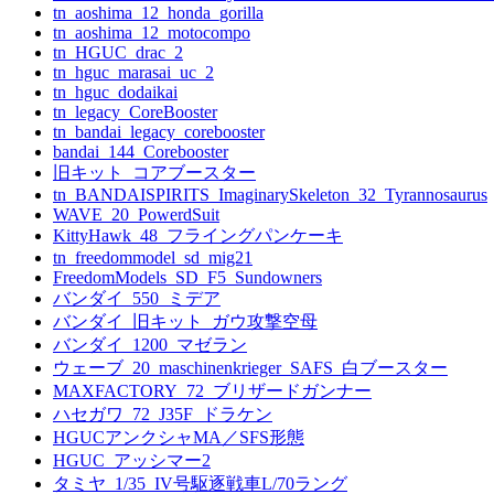
tn_aoshima_12_honda_gorilla
tn_aoshima_12_motocompo
tn_HGUC_drac_2
tn_hguc_marasai_uc_2
tn_hguc_dodaikai
tn_legacy_CoreBooster
tn_bandai_legacy_corebooster
bandai_144_Corebooster
旧キット_コアブースター
tn_BANDAISPIRITS_ImaginarySkeleton_32_Tyrannosaurus
WAVE_20_PowerdSuit
KittyHawk_48_フライングパンケーキ
tn_freedommodel_sd_mig21
FreedomModels_SD_F5_Sundowners
バンダイ_550_ミデア
バンダイ_旧キット_ガウ攻撃空母
バンダイ_1200_マゼラン
ウェーブ_20_maschinenkrieger_SAFS_白ブースター
MAXFACTORY_72_ブリザードガンナー
ハセガワ_72_J35F_ドラケン
HGUCアンクシャMA／SFS形態
HGUC_アッシマー2
タミヤ_1/35_IV号駆逐戦車L/70ラング