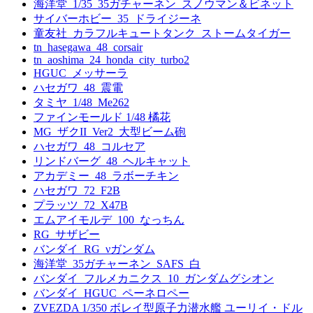
海洋堂_1/35_35ガチャーネン_スノウマン＆ビネット
サイバーホビー_35_ドライジーネ
童友社_カラフルキュートタンク_ストームタイガー
tn_hasegawa_48_corsair
tn_aoshima_24_honda_city_turbo2
HGUC_メッサーラ
ハセガワ_48_震電
タミヤ_1/48_Me262
ファインモールド 1/48 橘花
MG_ザクII_Ver2_大型ビーム砲
ハセガワ_48_コルセア
リンドバーグ_48_ヘルキャット
アカデミー_48_ラボーチキン
ハセガワ_72_F2B
プラッツ_72_X47B
エムアイモルデ_100_なっちん
RG_サザビー
バンダイ_RG_νガンダム
海洋堂_35ガチャーネン_SAFS_白
バンダイ_フルメカニクス_10_ガンダムグシオン
バンダイ_HGUC_ペーネロペー
ZVEZDA 1/350 ボレイ型原子力潜水艦 ユーリイ・ドル