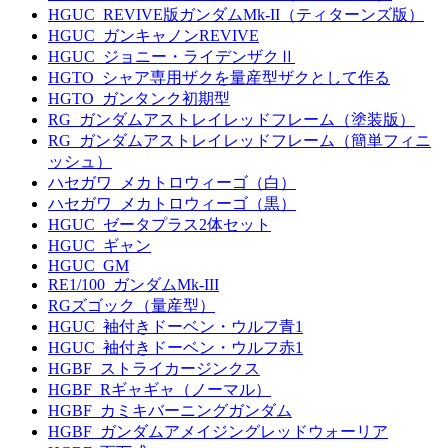
HGUC_REVIVE版ガンダムMk-II（ティターンズ版）
HGUC_ガンキャノンREVIVE
HGUC_ジョニー・ライデンザクⅡ
HGTO_シャア専用ザクを量産型ザクとして作る
HGTO_ガンタンク初期型
RG_ガンダムアストレイレッドフレーム（塗装版）
RG_ガンダムアストレイレッドフレーム（簡単フィニ
ッシュ）
ハセガワ_メカトロウィーゴ（白）
ハセガワ_メカトロウィーゴ（黒）
HGUC_ゼータプラス2体セット
HGUC_ギャン
HGUC_GM
RE1/100_ガンダムMk-III
RGズゴック（量産型）
HGUC_袖付きドーベン・ウルフ青1
HGUC_袖付きドーベン・ウルフ赤1
HGBF_ストライカージンクス
HGBF_Rギャギャ（ノーマル）
HGBF_カミキバーニングガンダム
HGBF_ガンダムアメイジングレッドウォーリア