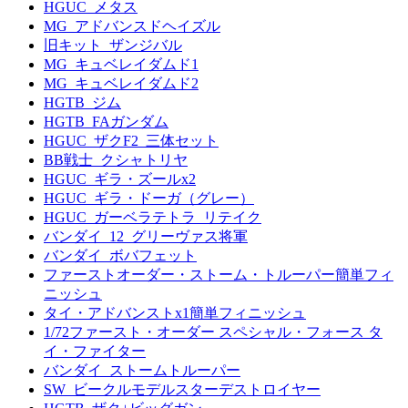
HGUC_メタス
MG_アドバンスドヘイズル
旧キット_ザンジバル
MG_キュベレイダムド1
MG_キュベレイダムド2
HGTB_ジム
HGTB_FAガンダム
HGUC_ザクF2_三体セット
BB戦士_クシャトリヤ
HGUC_ギラ・ズールx2
HGUC_ギラ・ドーガ（グレー）
HGUC_ガーベラテトラ_リテイク
バンダイ_12_グリーヴァス将軍
バンダイ_ボバフェット
ファーストオーダー・ストーム・トルーパー簡単フィ
ニッシュ
タイ・アドバンストx1簡単フィニッシュ
1/72ファースト・オーダー スペシャル・フォース タ
イ・ファイター
バンダイ_ストームトルーパー
SW_ビークルモデルスターデストロイヤー