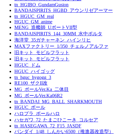
tn_HGIBO_GundamGusion
BANDAISPIRITS_HGBD_アウンリゼアーマー
tn_HGUC_GM_real
HGUC_GM_anime
MENG_造艦師_UボートVII型
BANDAISPIRITS_144_30MM_水中ポルタ
海洋堂_35ガチャーネン_ハインリヒ
MAXファクトリー_1/350_チェルノアルファ
旧キット_モビルフラット
旧キット_モビルフラット
HGUC_ドム
HGUC_ハイゴッグ
tn_hguc_hygogg_3
RE100_ザクII改
MG_ボールVer.Ka_二体目
MG_ボールVer.Ka06R2
tn_BANDAI_MG_BALL_SHARKMOUTH
HGUC_ボール
ハロプラ_ボールハロ
ハセガワ_72_たまごひこーき_コルセア
tn_HASEGAWA_72_F15_JASDF
バンダイ_1/48_しんかい6500（推進器改造型）