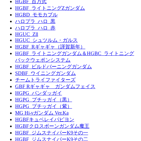
HGBF_百万式
HGBF_ライトニングZガンダム
HGBD_モモカプル
ハロプラ_ハロ_黒
ハロプラ_ハロ_赤
HGUC_Zll
HGUC_シュツルム・ガルス
HGBF_Rギャギャ（謹賀新年）
HGBF_ライトニングガンダム＆HGBC_ライトニング
バックウェポンシステム
HGBF_ビルドバーニングガンダム
SDBF_ウイニングガンダム
チームトライファイターズ
GBF Rギャギャ ガンダムフェイス
HGPG_パンダッガイ
HGPG_プチッガイ（黒）
HGPG_プチッガイ（紫）
MG Hi-νガンダム Ver.Ka
HGBFキュベレイパピヨン
HGBFクロスボーンガンダム魔王
HGBF_ジムスナイパーK9その一
HGBF_ジムスナイパーK9その二