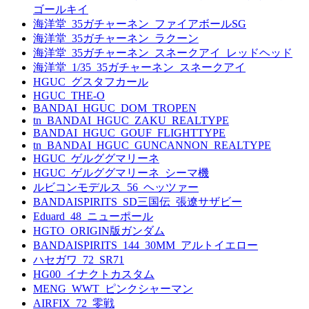
ゴールキイ
海洋堂_35ガチャーネン_ファイアボールSG
海洋堂_35ガチャーネン_ラクーン
海洋堂_35ガチャーネン_スネークアイ_レッドヘッド
海洋堂_1/35_35ガチャーネン_スネークアイ
HGUC_グスタフカール
HGUC_THE-O
BANDAI_HGUC_DOM_TROPEN
tn_BANDAI_HGUC_ZAKU_REALTYPE
BANDAI_HGUC_GOUF_FLIGHTTYPE
tn_BANDAI_HGUC_GUNCANNON_REALTYPE
HGUC_ゲルググマリーネ
HGUC_ゲルググマリーネ_シーマ機
ルビコンモデルス_56_ヘッツァー
BANDAISPIRITS_SD三国伝_張遼サザビー
Eduard_48_ニューポール
HGTO_ORIGIN版ガンダム
BANDAISPIRITS_144_30MM_アルトイエロー
ハセガワ_72_SR71
HG00_イナクトカスタム
MENG_WWT_ピンクシャーマン
AIRFIX_72_零戦