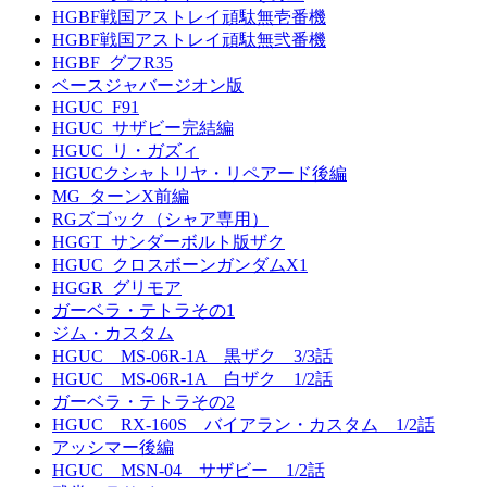
HGBF戦国アストレイ頑駄無壱番機
HGBF戦国アストレイ頑駄無弐番機
HGBF_グフR35
ベースジャバージオン版
HGUC_F91
HGUC_サザビー完結編
HGUC_リ・ガズィ
HGUCクシャトリヤ・リペアード後編
MG_ターンX前編
RGズゴック（シャア専用）
HGGT_サンダーボルト版ザク
HGUC_クロスボーンガンダムX1
HGGR_グリモア
ガーベラ・テトラその1
ジム・カスタム
HGUC MS-06R-1A 黒ザク 3/3話
HGUC MS-06R-1A 白ザク 1/2話
ガーベラ・テトラその2
HGUC RX-160S バイアラン・カスタム 1/2話
アッシマー後編
HGUC MSN-04 サザビー 1/2話