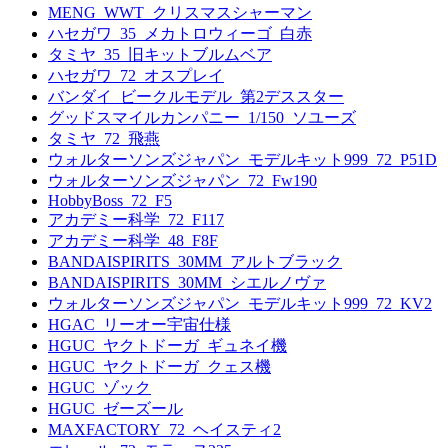
MENG_WWT_クリスマスシャーマン
ハセガワ_35_メカトロウィーゴ_白赤
タミヤ_35_旧キットブルムベア
ハセガワ_72_オスプレイ
バンダイ_ビークルモデル_第2デススター
グッドスマイルカンパニー_1/150_ソユーズ
タミヤ_72_飛燕
ウォルターソンズジャパン_モデルキット999_72_P51D
ウォルターソンズジャパン_72_Fw190
HobbyBoss_72_F5
アカデミー科学_72_F117
アカデミー科学_48_F8F
BANDAISPIRITS_30MM_アルトブラック
BANDAISPIRITS_30MM_シエルノヴァ
ウォルターソンズジャパン_モデルキット999_72_KV2
HGAC_リーオー宇宙仕様
HGUC_ヤクトドーガ_ギュネイ機
HGUC_ヤクトドーガ_クェス機
HGUC_ゾック
HGUC_ゼーズール
MAXFACTORY_72_ヘイスティ2