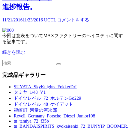
進捗報告。
11/21/2016
11/23/2016
UCTL
コメントをする
今回は意表をついてMAXファクトリーのヘイスティに関す
る記事です。
続きを読む
検
索:
完成品ギャラリー
SUYATA_SkyKnights_FokkerDrI
タミヤ_1/48_V1
ドイツレベル_72_ホルテンGo229
ドイツレベル_48_ケイデット
福崎町_河童の河次郎
Revell_Germany_Porsche_Diesel_Junior108
tn_tamiya_72_f35b
tn_BANDAISPIRITS_kyokaisenki_72_BUNYIP_BOOME