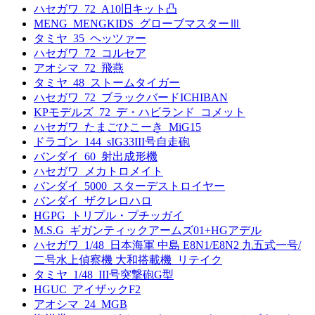
ハセガワ_72_A10旧キット凸
MENG_MENGKIDS_グローブマスターⅢ
タミヤ_35_ヘッツァー
ハセガワ_72_コルセア
アオシマ_72_飛燕
タミヤ_48_ストームタイガー
ハセガワ_72_ブラックバードICHIBAN
KPモデルズ_72_デ・ハビランド_コメット
ハセガワ_たまごひこーき_MiG15
ドラゴン_144_sIG33III号自走砲
バンダイ_60_射出成形機
ハセガワ_メカトロメイト
バンダイ_5000_スターデストロイヤー
バンダイ_ザクレロハロ
HGPG_トリプル・プチッガイ
M.S.G_ギガンティックアームズ01+HGアデル
ハセガワ_1/48_日本海軍 中島 E8N1/E8N2 九五式一号/
二号水上偵察機 大和搭載機_リテイク
タミヤ_1/48_III号突撃砲G型
HGUC_アイザックF2
アオシマ_24_MGB