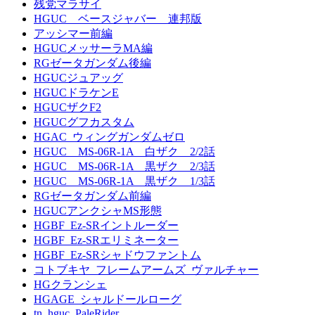
残党マラサイ
HGUC ベースジャバー 連邦版
アッシマー前編
HGUCメッサーラMA編
RGゼータガンダム後編
HGUCジュアッグ
HGUCドラケンE
HGUCザクF2
HGUCグフカスタム
HGAC_ウィングガンダムゼロ
HGUC MS-06R-1A 白ザク 2/2話
HGUC MS-06R-1A 黒ザク 2/3話
HGUC MS-06R-1A 黒ザク 1/3話
RGゼータガンダム前編
HGUCアンクシャMS形態
HGBF_Ez-SRイントルーダー
HGBF_Ez-SRエリミネーター
HGBF_Ez-SRシャドウファントム
コトブキヤ_フレームアームズ_ヴァルチャー
HGクランシェ
HGAGE_シャルドールローグ
tn_hguc_PaleRider