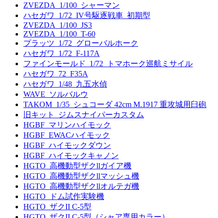
ZVEZDA_1/100_シャーマン
ハセガワ_1/72_IV号駆逐戦車_初期型
ZVEZDA_1/100_JS3
ZVEZDA_1/100_T-60
プラッツ_1/72_グローバルホーク
ハセガワ_1/72_F-117A
ファインモールド_1/72_トマホーク巡航ミサイル
ハセガワ_72_F35A
ハセガワ_1/48_九五水偵
WAVE_ソルバルウ
TAKOM_1/35_シュコーダ 42cm M.1917 重攻城用臼砲
旧キット_ジムスナイパーカスタム
HGBF_マリンハイモック
HGBF_EWACハイモック
HGBF_ハイモックダウン
HGBF_ハイモックキャノン
HGTO_高機動型ザクllガイア機
HGTO_高機動型ザクllマッシュ機
HGTO_高機動型ザクllオルテガ機
HGTO_ドム試作実験機
HGTO_ザクII C-5型
HGTO_ザクII C-5型（シャア専用カラー）