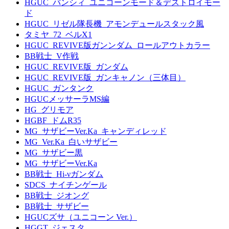
HGUC_バンシィ_ユニコーンモード＆デストロイモー
ド
HGUC_リゼル隊長機_アモンデュールスタック風
タミヤ_72_ベルX1
HGUC_REVIVE版ガンンダム_ロールアウトカラー
BB戦士_V作戦
HGUC_REVIVE版_ガンダム
HGUC_REVIVE版_ガンキャノン（三体目）
HGUC_ガンタンク
HGUCメッサーラMS編
HG_グリモア
HGBF_ドムR35
MG_サザビーVer.Ka_キャンディレッド
MG_Ver.Ka_白いサザビー
MG_サザビー黒
MG_サザビーVer.Ka
BB戦士_Hi-νガンダム
SDCS_ナイチンゲール
BB戦士_ジオング
BB戦士_サザビー
HGUCズサ（ユニコーン Ver.）
HGGT_ジェスタ