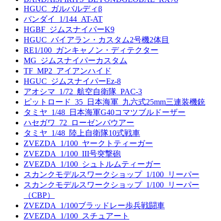
HGUC_ガルバルディβ
バンダイ_1/144_AT-AT
HGBF_ジムスナイパーK9
HGUC_バイアラン・カスタム2号機2体目
RE1/100_ガンキャノン・ディテクター
MG_ジムスナイパーカスタム
TF_MP2_アイアンハイド
HGUC_ジムスナイパーEz-8
アオシマ_1/72_航空自衛隊_PAC-3
ピットロード_35_日本海軍_九六式25mm三連装機銃
タミヤ_1/48_日本海軍G40コマツブルドーザー
ハセガワ_72_ローゼンバウアー
タミヤ_1/48_陸上自衛隊10式戦車
ZVEZDA_1/100_ヤークトティーガー
ZVEZDA_1/100_III号突撃砲
ZVEZDA_1/100_シュトルムティーガー
スカンクモデルスワークショップ_1/100_リーパー
スカンクモデルスワークショップ_1/100_リーパー
（CBP）
ZVEZDA_1/100ブラッドレー歩兵戦闘車
ZVEZDA_1/100_スチュアート