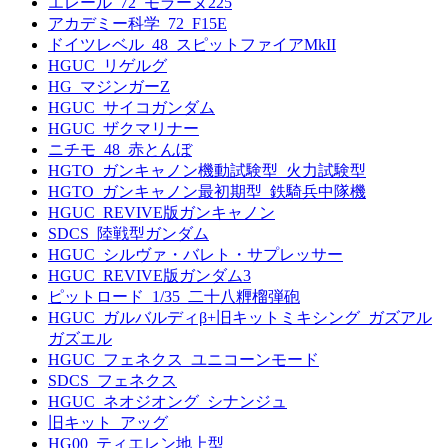
エレール_72_モラーヌ225
アカデミー科学_72_F15E
ドイツレベル_48_スピットファイアMkII
HGUC_リゲルグ
HG_マジンガーZ
HGUC_サイコガンダム
HGUC_ザクマリナー
ニチモ_48_赤とんぼ
HGTO_ガンキャノン機動試験型_火力試験型
HGTO_ガンキャノン最初期型_鉄騎兵中隊機
HGUC_REVIVE版ガンキャノン
SDCS_陸戦型ガンダム
HGUC_シルヴァ・バレト・サプレッサー
HGUC_REVIVE版ガンダム3
ピットロード_1/35_二十八糎榴弾砲
HGUC_ガルバルディβ+旧キットミキシング_ガズアル
ガズエル
HGUC_フェネクス_ユニコーンモード
SDCS_フェネクス
HGUC_ネオジオング_シナンジュ
旧キット_アッグ
HG00_ティエレン地上型