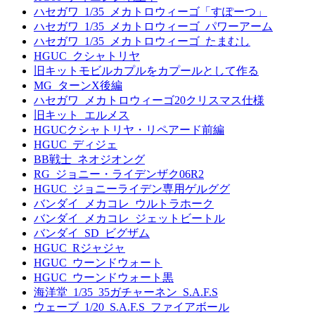
ハセガワ_1/35_メカトロウィーゴ「すぽーつ」
ハセガワ_1/35_メカトロウィーゴ_パワーアーム
ハセガワ_1/35_メカトロウィーゴ_たまむし
HGUC_クシャトリヤ
旧キットモビルカプルをカプールとして作る
MG_ターンX後編
ハセガワ_メカトロウィーゴ20クリスマス仕様
旧キット_エルメス
HGUCクシャトリヤ・リペアード前編
HGUC_ディジェ
BB戦士_ネオジオング
RG_ジョニー・ライデンザク06R2
HGUC_ジョニーライデン専用ゲルググ
バンダイ_メカコレ_ウルトラホーク
バンダイ_メカコレ_ジェットビートル
バンダイ_SD_ビグザム
HGUC_Rジャジャ
HGUC_ウーンドウォート
HGUC_ウーンドウォート黒
海洋堂_1/35_35ガチャーネン_S.A.F.S
ウェーブ_1/20_S.A.F.S_ファイアボール