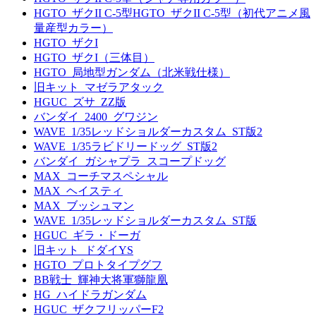
HGTO_ザクII C-5型HGTO_ザクII C-5型（初代アニメ風
量産型カラー）
HGTO_ザクI
HGTO_ザクI（三体目）
HGTO_局地型ガンダム（北米戦仕様）
旧キット_マゼラアタック
HGUC_ズサ_ZZ版
バンダイ_2400_グワジン
WAVE_1/35レッドショルダーカスタム_ST版2
WAVE_1/35ラビドリードッグ_ST版2
バンダイ_ガシャプラ_スコープドッグ
MAX_コーチマスペシャル
MAX_ヘイスティ
MAX_ブッシュマン
WAVE_1/35レッドショルダーカスタム_ST版
HGUC_ギラ・ドーガ
旧キット_ドダイYS
HGTO_プロトタイプグフ
BB戦士_輝神大将軍獅龍凰
HG_ハイドラガンダム
HGUC_ザクフリッパーF2